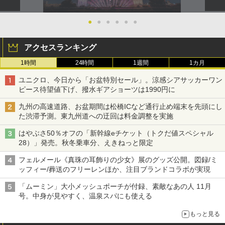
●
●
●
●
●
●
アクセスランキング
1時間
24時間
1週間
1カ月
ユニクロ、今日から「お盆特別セール」。涼感シアサッカーワン
ピース待望値下げ、撥水ギアショーツは1990円に
九州の高速道路、お盆期間は松橋ICなど通行止め端末を先頭にし
た渋滞予測。東九州道への迂回は料金調整を実施
はやぶさ50％オフの「新幹線eチケット（トクだ値スペシャル
28）」発売。秋冬乗車分、えきねっと限定
フェルメール《真珠の耳飾りの少女》展のグッズ公開。図録/ミ
ッフィー/葬送のフリーレンほか、注目ブランドコラボが実現
「ムーミン」大小メッシュポーチが付録、素敵なあの人 11月
号。中身が見やすく、温泉スパにも使える
もっと見る