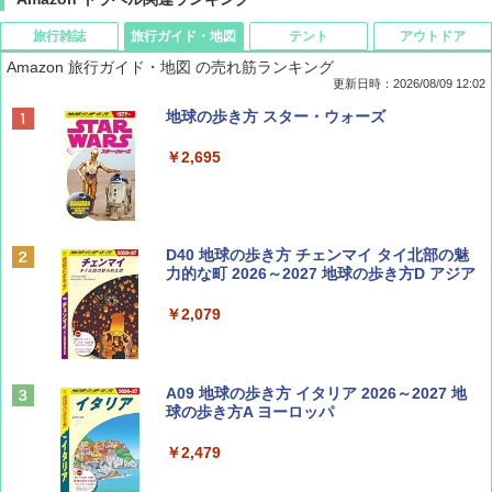
旅行雑誌
旅行ガイド・地図
テント
アウトドア
Amazon 旅行ガイド・地図 の売れ筋ランキング
更新日時：2026/08/09 12:02
BE-PAL(ビ-パル) 2026年 9 月号【特別付録:
地球の歩き方 スター・ウォーズ
SOTO ミニマル"旅"財布 ランダム2種】
￥2,695
￥1,500
ディズニーファン ２０２６年 ９月号 [雑
D40 地球の歩き方 チェンマイ タイ北部の魅
誌] (ＤＩＳＮＥＹ ＦＡＮ)
力的な町 2026～2027 地球の歩き方D アジア
￥713
￥2,079
山と溪谷 2026年8月号「南アルプス大全」
A09 地球の歩き方 イタリア 2026～2027 地
球の歩き方A ヨーロッパ
￥1,540
￥2,479