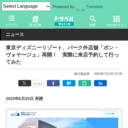
Powered by
Translate
トラベル Watch
旅の情報
観光地
ディズニーリゾート
カテゴリ
過去記事
検索
Impressサイト
ニュース
東京ディズニーリゾート、パーク外店舗「ボン・
ヴォヤージュ」再開！ 実際に来店予約して行っ
てみた
相川真由美
2020年7月2日 07:00
リスト
2020年6月25日 再開