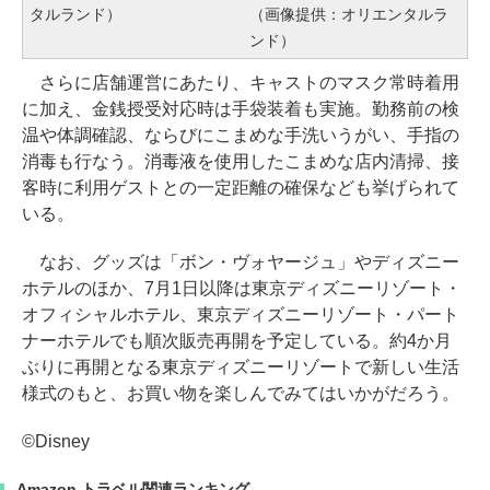
タルランド）
（画像提供：オリエンタルラ
ンド）
さらに店舗運営にあたり、キャストのマスク常時着用
に加え、金銭授受対応時は手袋装着も実施。勤務前の検
温や体調確認、ならびにこまめな手洗いうがい、手指の
消毒も行なう。消毒液を使用したこまめな店内清掃、接
客時に利用ゲストとの一定距離の確保なども挙げられて
いる。
なお、グッズは「ボン・ヴォヤージュ」やディズニー
ホテルのほか、7月1日以降は東京ディズニーリゾート・
オフィシャルホテル、東京ディズニーリゾート・パート
ナーホテルでも順次販売再開を予定している。約4か月
ぶりに再開となる東京ディズニーリゾートで新しい生活
様式のもと、お買い物を楽しんでみてはいかがだろう。
©Disney
Amazon トラベル関連ランキング