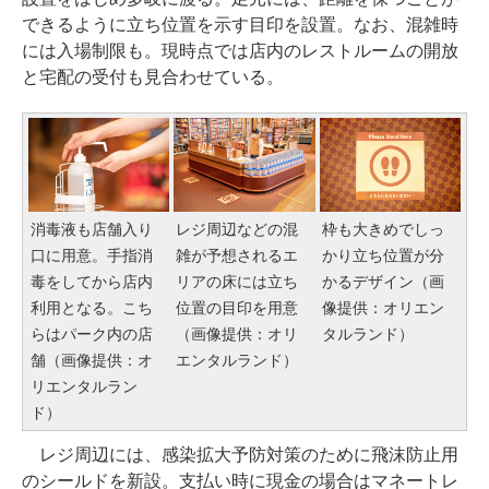
できるように立ち位置を示す目印を設置。なお、混雑時
には入場制限も。現時点では店内のレストルームの開放
と宅配の受付も見合わせている。
消毒液も店舗入り
レジ周辺などの混
枠も大きめでしっ
口に用意。手指消
雑が予想されるエ
かり立ち位置が分
毒をしてから店内
リアの床には立ち
かるデザイン（画
利用となる。こち
位置の目印を用意
像提供：オリエン
らはパーク内の店
（画像提供：オリ
タルランド）
舗（画像提供：オ
エンタルランド）
リエンタルラン
ド）
レジ周辺には、感染拡大予防対策のために飛沫防止用
のシールドを新設。支払い時に現金の場合はマネートレ