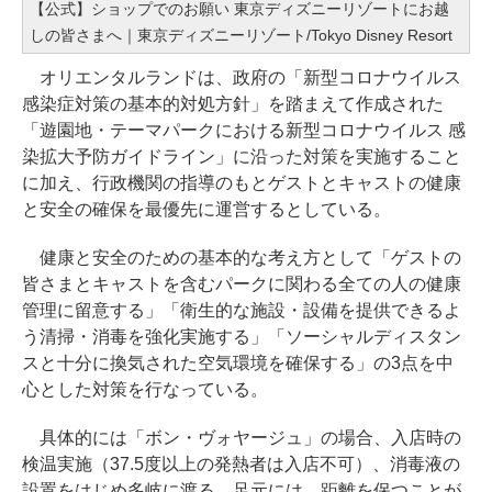
【公式】ショップでのお願い 東京ディズニーリゾートにお越
しの皆さまへ｜東京ディズニーリゾート/Tokyo Disney Resort
オリエンタルランドは、政府の「新型コロナウイルス
感染症対策の基本的対処方針」を踏まえて作成された
「遊園地・テーマパークにおける新型コロナウイルス 感
染拡大予防ガイドライン」に沿った対策を実施すること
に加え、行政機関の指導のもとゲストとキャストの健康
と安全の確保を最優先に運営するとしている。
健康と安全のための基本的な考え方として「ゲストの
皆さまとキャストを含むパークに関わる全ての人の健康
管理に留意する」「衛生的な施設・設備を提供できるよ
う清掃・消毒を強化実施する」「ソーシャルディスタン
スと十分に換気された空気環境を確保する」の3点を中
心とした対策を行なっている。
具体的には「ボン・ヴォヤージュ」の場合、入店時の
検温実施（37.5度以上の発熱者は入店不可）、消毒液の
設置をはじめ多岐に渡る。足元には、距離を保つことが