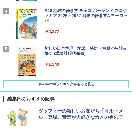
Coyote No.89 特集 星野道夫 夢見る旅
A26 地球の歩き方 チェコ ポーランド スロヴ
ァキア 2026～2027 地球の歩き方A ヨーロッ
パ
￥1,540
￥2,277
AIRLINE（エアライン）2026年9月号【特
新しい日本地理 地図・統計・移動から読み
集】ボーイング110周年を祝して！
解く (講談社現代新書)
￥1,760
￥1,540
Amazonランキングをもっと見る
編集部のおすすめ記事
[キャンパーズコレクション 山善] ポップアッ
GRANDOOR ステンレス保冷剤 2個セット 2
ダッフィーの新しいお友だち「オル・メ
プテント 傘みたいに広げて畳める パッとサ
026リニューアル 急速冷凍 空間倍増 衛生的
ル」登場。音楽が大好きなカメの男の子
ッとサンシェード キューブ フルクローズ メ
コンパクト 保冷力長持ち
ッシュ 簡単設置 ワンタッチテント キャンプ
&ハイキング カーキ PATC-150(KH)
￥2,980