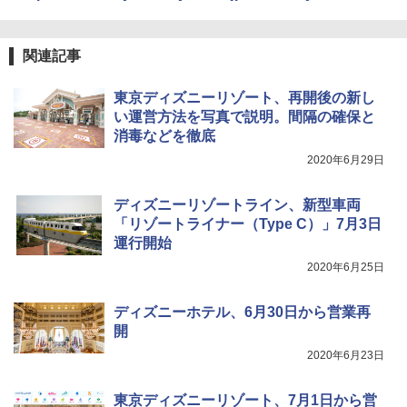
ンパクト多機能設計 持ち運び便利 アウトド
ア/オフィス/教育現場/展示会用 緑
￥9,990
関連記事
￥1,180
[キャンパーズコレクション 山善] 傘みたいに
広げるだけ パッとサッとテント キューブワ
東京ディズニーリゾート、再開後の新し
イド ブラックコーティング フルクローズ メ
HYREKK 八角形タープ 防水タープ 3×4.5m
い運営方法を写真で説明。間隔の確保と
ッシュ 4人用 簡単設置 ポップアップテント P
ブラックラバーコーティング UPF50+ UVカ
消毒などを徹底
ATCW-150B エクルベージュ
ット 5000mm耐水圧 210D生地 遮光
2020年6月29日
￥-
￥6,579
ディズニーリゾートライン、新型車両
「リゾートライナー（Type C）」7月3日
運行開始
2020年6月25日
ディズニーホテル、6月30日から営業再
開
2020年6月23日
東京ディズニーリゾート、7月1日から営