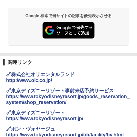
￥6,830
DEWEL パラソル 大型 ビーチ アウトドアパ
Google 検索で当サイトの記事を優先表示させる
ラソル ガーデン サイトシート付 折りたたみ
PYKES PEAK (パイクスピーク) 着替えテン
防水 UVカット 4段階高さ調整 軽量 収納袋付
ト プライバシー テント 【中が透けない】 1
き
人用 折りたたみ 防災グッズ 災害用トイレ ビ
ーチ ピクニック ポップアップテント 携帯 簡
￥6,459
易 トイレテント (ブラック)
￥4,980
熊撃退スプレー 熊よけスプレー 熊スプレー
関連リンク
【日本企業販売】超強力クマ対策スプレー 30
0ml（連続噴射30秒）110ml（連続噴射15
🔗株式会社オリエンタルランド
ENDLESS BASE 《めざましテレビで紹介》
秒）射程5～10m 安全ロック搭載 携帯収納袋
テント ワンタッチ RENEW 幅200 2-3人用 43
付き ヒグマ・イノシシ対策 自治体・教育機
http://www.olc.co.jp/
500002(89232)
関の購入実績 登山・キャンプ・アウトドア・
防災用品 長期保存可能 緊急時用 日本国内発
🔗東京ディズニーリゾート事前来店予約サービス
送
https://www.tokyodisneyresort.jp/goods_reservation_
￥5,999
system/shop_reservation/
￥3,680
🔗東京ディズニーリゾート
[キャンパーズコレクション 山善] 傘みたいに
https://www.tokyodisneyresort.jp/
広げるだけ パッとサッとテント ブラックコ
ーティング フルクローズ メッシュ 3-4人用
ポインターライト 強力 小型 緑色/赤色/青紫色
🔗ボン・ヴォヤージュ
簡単設置 ポップアップテント エクルベージ
USB充電式 高精度 超長距離照射 長時間使用
https://www.tokyodisneyresort.jp/tdr/facility/bv.html
ュ(BC仕様) PATC-150B(EB)
可能 安全ロック付き 高安全性 金属製耐久 コ