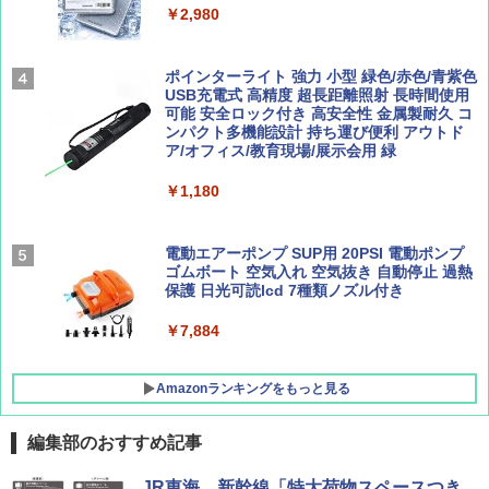
￥2,980
￥2,277
[キャンパーズコレクション 山善] 傘みたいに
広げるだけ パッとサッとテント ブラックコ
ーティング フルクローズ メッシュ 3-4人用
ポインターライト 強力 小型 緑色/赤色/青紫色
簡単設置 ポップアップテント エクルベージ
USB充電式 高精度 超長距離照射 長時間使用
AIRLINE（エアライン）2026年9月号【特
新しい日本地理 地図・統計・移動から読み
ュ(BC仕様) PATC-150B(EB)
可能 安全ロック付き 高安全性 金属製耐久 コ
集】ボーイング110周年を祝して！
解く (講談社現代新書)
ンパクト多機能設計 持ち運び便利 アウトド
ア/オフィス/教育現場/展示会用 緑
￥9,990
￥1,760
￥1,540
￥1,180
[キャンパーズコレクション 山善] 傘みたいに
広げるだけ パッとサッとテント キューブワ
イド ブラックコーティング フルクローズ メ
電動エアーポンプ SUP用 20PSI 電動ポンプ
ッシュ 4人用 簡単設置 ポップアップテント P
ゴムボート 空気入れ 空気抜き 自動停止 過熱
ATCW-150B エクルベージュ
保護 日光可読lcd 7種類ノズル付き
￥-
￥7,884
Amazonランキングをもっと見る
編集部のおすすめ記事
JR東海、新幹線「特大荷物スペースつき