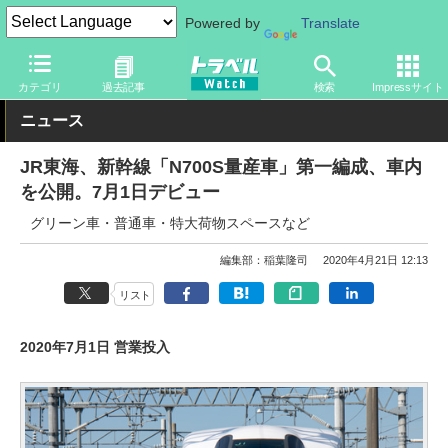
Powered by
Translate
トラベル Watch
企業・政府・官庁
鉄道
JR
カテゴリ
過去記事
検索
Impressサイト
ニュース
JR東海、新幹線「N700S量産車」第一編成、車内
を公開。7月1日デビュー
グリーン車・普通車・特大荷物スペースなど
編集部：稲葉隆司
2020年4月21日 12:13
リスト
2020年7月1日 営業投入