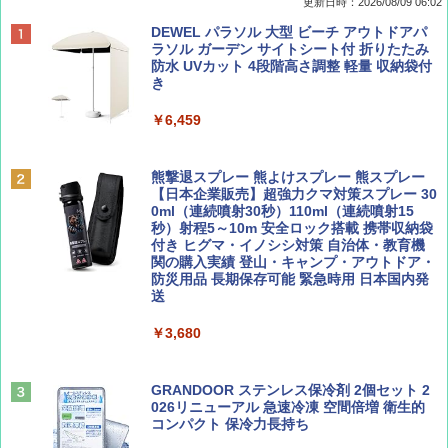
更新日時：2026/08/09 06:02
BE-PAL(ビ-パル) 2026年 9 月号【特別付録:
地球の歩き方 スター・ウォーズ
[キャンパーズコレクション 山善] ポップアッ
DEWEL パラソル 大型 ビーチ アウトドアパ
SOTO ミニマル"旅"財布 ランダム2種】
プテント 傘みたいに広げて畳める パッとサ
ラソル ガーデン サイトシート付 折りたたみ
ッとサンシェード キューブ フルクローズ メ
防水 UVカット 4段階高さ調整 軽量 収納袋付
￥2,695
ッシュ 簡単設置 ワンタッチテント キャンプ
き
￥1,500
&ハイキング カーキ PATC-150(KH)
￥6,459
￥6,830
ディズニーファン ２０２６年 ９月号 [雑
A09 地球の歩き方 イタリア 2026～2027 地
誌] (ＤＩＳＮＥＹ ＦＡＮ)
球の歩き方A ヨーロッパ
熊撃退スプレー 熊よけスプレー 熊スプレー
PYKES PEAK (パイクスピーク) 着替えテン
【日本企業販売】超強力クマ対策スプレー 30
ト プライバシー テント 【中が透けない】 1
0ml（連続噴射30秒）110ml（連続噴射15
￥713
￥2,479
人用 折りたたみ 防災グッズ 災害用トイレ ビ
秒）射程5～10m 安全ロック搭載 携帯収納袋
ーチ ピクニック ポップアップテント 携帯 簡
付き ヒグマ・イノシシ対策 自治体・教育機
易 トイレテント (グレー)
関の購入実績 登山・キャンプ・アウトドア・
防災用品 長期保存可能 緊急時用 日本国内発
山と溪谷 2026年8月号「南アルプス大全」
D40 地球の歩き方 チェンマイ タイ北部の魅
送
￥4,980
力的な町 2026～2027 地球の歩き方D アジア
￥1,540
￥3,680
￥2,079
ENDLESS BASE 《めざましテレビで紹介》
テント ワンタッチ RENEW 幅200 2-3人用 43
500002(88859)
GRANDOOR ステンレス保冷剤 2個セット 2
026リニューアル 急速冷凍 空間倍増 衛生的
Coyote No.89 特集 星野道夫 夢見る旅
A26 地球の歩き方 チェコ ポーランド スロヴ
コンパクト 保冷力長持ち
ァキア 2026～2027 地球の歩き方A ヨーロッ
￥5,999
パ
￥1,540