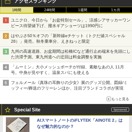
アクセスランキング
1時間
24時間
1週間
1カ月
ユニクロ、今日から「お盆特別セール」。涼感シアサッカーワン
ピース待望値下げ、撥水ギアショーツは1990円に
はやぶさ50％オフの「新幹線eチケット（トクだ値スペシャル
28）」発売。秋冬乗車分、えきねっと限定
九州の高速道路、お盆期間は松橋ICなど通行止め端末を先頭にし
た渋滞予測。東九州道への迂回は料金調整を実施
「ムーミン」大小メッシュポーチが付録、素敵なあの人 11月
号。中身が見やすく、温泉スパにも使える
フェルメール《真珠の耳飾りの少女》展のグッズ公開。図録/ミ
ッフィー/葬送のフリーレンほか、注目ブランドコラボが実現
もっと見る
Special Site
AIスマートノートのiFLYTEK「AINOTE 2」は
なぜ魅力的なのか？