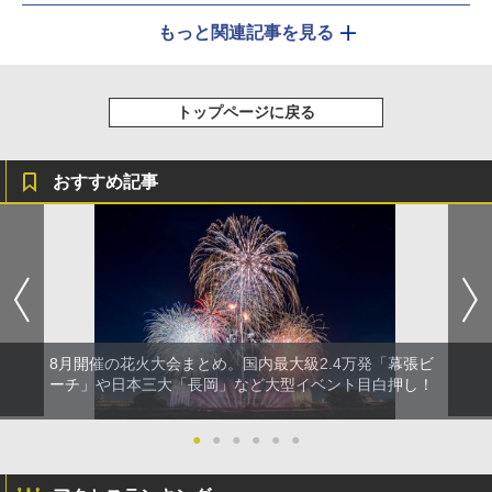
もっと関連記事を見る
トップページに戻る
おすすめ記事
8月開催の花火大会まとめ。国内最大級2.4万発「幕張ビ
ーチ」や日本三大「長岡」など大型イベント目白押し！
●
●
●
●
●
●