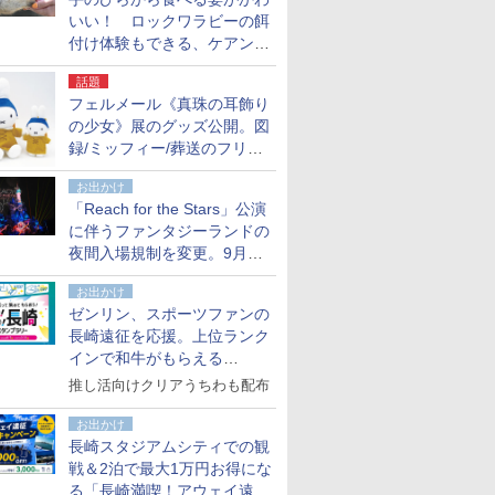
いい！ ロックワラビーの餌
付け体験もできる、ケアンズ
でアサートン高原の日本語ガ
話題
イド付きツアーに参加してみ
フェルメール《真珠の耳飾り
た
の少女》展のグッズ公開。図
録/ミッフィー/葬送のフリー
レンほか、注目ブランドコラ
お出かけ
ボが実現
「Reach for the Stars」公演
に伴うファンタジーランドの
夜間入場規制を変更。9月か
ら18時50分～20時ごろに
お出かけ
ゼンリン、スポーツファンの
長崎遠征を応援。上位ランク
インで和牛がもらえる
「GO！GO！長崎スタンプラ
推し活向けクリアうちわも配布
リー」
お出かけ
長崎スタジアムシティでの観
戦＆2泊で最大1万円お得にな
る「長崎満喫！アウェイ遠征