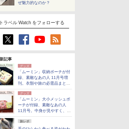
ぜ魅力的なのか？
トラベル Watch をフォローする
新記事
グッズ
「ムーミン」収納ポーチが付
録、素敵なあの人 11月号増
刊。衣類や旅の必需品まとま
る大小2個セット
グッズ
「ムーミン」大小メッシュポ
ーチが付録、素敵なあの人
11月号。中身が見やすく、温
泉スパにも使える
旅レポ
手のひらから食べる姿がかわ