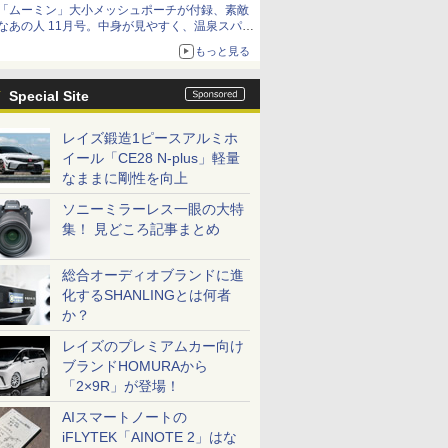
「ムーミン」大小メッシュポーチが付録、素敵
なあの人 11月号。中身が見やすく、温泉スパに
も使える
もっと見る
Special Site
レイズ鍛造1ピースアルミホ
イール「CE28 N-plus」軽量
なままに剛性を向上
ソニーミラーレス一眼の大特
集！ 見どころ記事まとめ
総合オーディオブランドに進
化するSHANLINGとは何者
か？
レイズのプレミアムカー向け
ブランドHOMURAから
「2×9R」が登場！
AIスマートノートの
iFLYTEK「AINOTE 2」はな