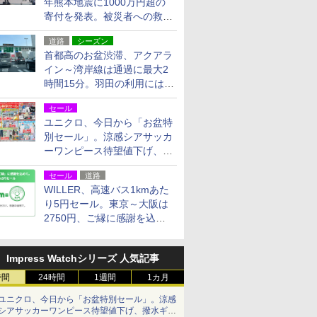
年熊本地震に1000万円超の
寄付を発表。被災者への救援
活動・復旧支援
道路
シーズン
首都高のお盆渋滞、アクアラ
イン～湾岸線は通過に最大2
時間15分。羽田の利用には
「空港西出口」の利用検討を
セール
ユニクロ、今日から「お盆特
別セール」。涼感シアサッカ
ーワンピース待望値下げ、撥
水ギアショーツは1990円に
セール
道路
WILLER、高速バス1kmあた
り5円セール。東京～大阪は
2750円、ご縁に感謝を込め
た20周年記念キャンペーン
Impress Watchシリーズ 人気記事
時間
24時間
1週間
1カ月
ユニクロ、今日から「お盆特別セール」。涼感
シアサッカーワンピース待望値下げ、撥水ギア