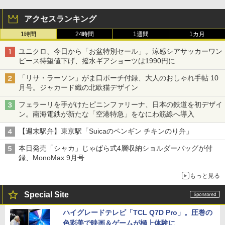
アクセスランキング
1時間
24時間
1週間
1カ月
ユニクロ、今日から「お盆特別セール」。涼感シアサッカーワン
ピース待望値下げ、撥水ギアショーツは1990円に
「リサ・ラーソン」がま口ポーチ付録、大人のおしゃれ手帖 10
月号。ジャカード織の北欧猫デザイン
フェラーリを手がけたピニンファリーナ、日本の鉄道を初デザイ
ン。南海電鉄が新たな「空港特急」をなにわ筋線へ導入
【週末駅弁】東京駅「Suicaのペンギン チキンのり弁」
本日発売「シャカ」じゃばら式4層収納ショルダーバッグが付
録、MonoMax 9月号
もっと見る
Special Site
ハイグレードテレビ「TCL Q7D Pro」。圧巻の
色彩美で映画＆ゲームが極上体験に