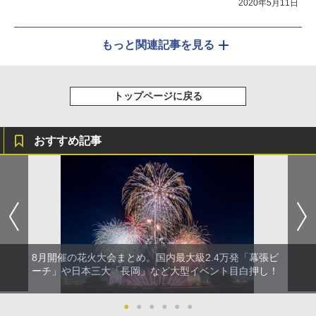
2020年5月11日
もっと関連記事を見る
トップページに戻る
おすすめ記事
8月開催の花火大会まとめ。国内最大級2.4万発「幕張ビ
ーチ」や日本三大「長岡」など大型イベント目白押し！
●
●
●
●
●
●