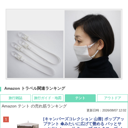
Amazon トラベル関連ランキング
旅行雑誌
旅行ガイド・地図
テント
アウトドア
Amazon テント の売れ筋ランキング
更新日時：2026/08/07 12:02
ディズニーファン ２０２６年 ９月号 [雑
D40 地球の歩き方 チェンマイ タイ北部の魅
[キャンパーズコレクション 山善] ポップアッ
誌] (ＤＩＳＮＥＹ ＦＡＮ)
力的な町 2026～2027 地球の歩き方D アジア
プテント 傘みたいに広げて畳める パッとサ