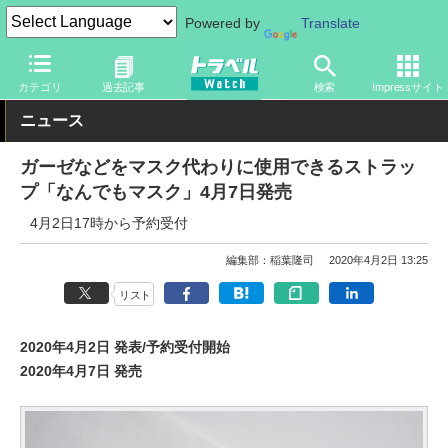
Powered by
Translate
トラベル Watch
旅のアイテム
その他
カテゴリ
過去記事
検索
Impressサイト
ニュース
ガーゼなどをマスク代わりに使用できるストラッ
プ「なんでもマスク」4月7日発売
4月2日17時から予約受付
編集部：稲葉隆司
2020年4月2日 13:25
リスト
2020年4月2日 発表/予約受付開始
2020年4月7日 発売