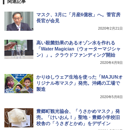
関連記事
￥4,400
マスク、3月に「月産6億枚」へ。菅官房
長官が会見
熊撃退スプレー 熊よけスプレー 熊スプレー
2020年2月21日
【日本企業販売】超強力クマ対策スプレー 30
0ml（連続噴射30秒）110ml（連続噴射15
秒）射程5～10m 安全ロック搭載 携帯収納袋
高い殺菌効果のあるオゾン水を作れる
付き ヒグマ・イノシシ対策 自治体・教育機
「Water Magician（ウォーターマジシャ
関の購入実績 登山・キャンプ・アウトドア・
ン）」。クラウドファンディング開始
防災用品 長期保存可能 緊急時用 日本国内発
送
2020年4月9日
￥3,680
かりゆしウェア生地を使った「MAJUNオ
リジナル布マスク」発売。沖縄の工場で
製造
2020年5月8日
豊郷町観光協会、「うさかめマスク」発
売。「けいおん！」聖地・豊郷小学校旧
校舎の「うさぎとかめ」をデザイン