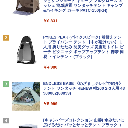
ッとサンシェード キューブ フルクローズ メ
ッシュ 簡単設置 ワンタッチテント キャンプ
￥713
￥2,079
&ハイキング カーキ PATC-150(KH)
￥6,831
BE-PAL(ビ-パル) 2026年 9 月号【特別付録:
A09 地球の歩き方 イタリア 2026～2027 地
SOTO ミニマル"旅"財布 ランダム2種】
球の歩き方A ヨーロッパ
PYKES PEAK (パイクスピーク) 着替えテン
ト プライバシー テント 【中が透けない】 1
￥1,500
￥2,479
人用 折りたたみ 防災グッズ 災害用トイレ ビ
ーチ ピクニック ポップアップテント 携帯 簡
易 トイレテント (ブラック)
山と溪谷 2026年8月号「南アルプス大全」
地球の歩き方 スター・ウォーズ
￥4,980
￥1,540
￥2,695
ENDLESS BASE 《めざましテレビで紹介》
テント ワンタッチ RENEW 幅200 2-3人用 43
500002(88859)
Coyote No.89 特集 星野道夫 夢見る旅
A26 地球の歩き方 チェコ ポーランド スロヴ
ァキア 2026～2027 地球の歩き方A ヨーロッ
￥5,999
パ
￥1,540
￥2,277
[キャンパーズコレクション 山善] 傘みたいに
広げるだけ パッとサッとテント ブラックコ