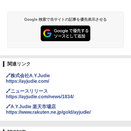
￥6,459
Google 検索で当サイトの記事を優先表示させる
BUNDOK(バンドック)ソロ ドーム 1 EX BDK
-08EX カーキ ソロキャンプ ポリエステル フ
レーム テント
￥14,800
GRANDOOR ステンレス保冷剤 2個セット 2
026リニューアル 急速冷凍 空間倍増 衛生的
関連リンク
コンパクト 保冷力長持ち
🔗株式会社A.Y.Judie
￥2,980
https://ayjudie.com/
🔗ニュースリリース
ニューエラ New Era キャップ メッシュキャ
https://ayjudie.com/news/1834/
ップ 9FORTY AFrame 15226380 NER37C00
94 ストーン ニューエラキャップ 9FORTYA
🔗A.Y.Judie 楽天市場店
サーフライダーファウンデーション Surfride
https://www.rakuten.ne.jp/gold/ayjudie/
r Foundation コラボ Aフレーム メンズ レデ
ィース 帽子 スナップバック a-frame 9フォー
ティー男女兼用ユニセックス 夏用 日除けUV
ケア FREE