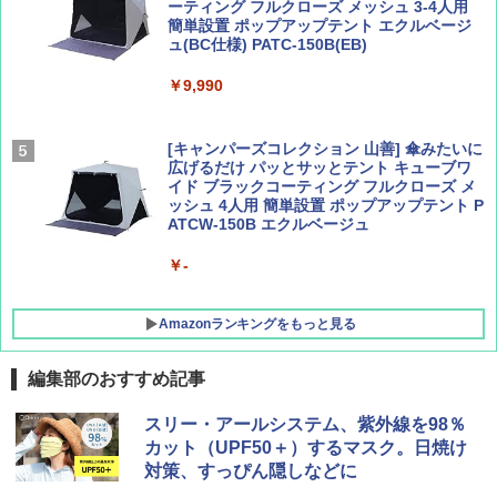
ーティング フルクローズ メッシュ 3-4人用
簡単設置 ポップアップテント エクルベージ
AIRLINE（エアライン）2026年9月号【特
新しい日本地理 地図・統計・移動から読み
ュ(BC仕様) PATC-150B(EB)
集】ボーイング110周年を祝して！
解く (講談社現代新書)
￥9,990
￥1,760
￥1,540
[キャンパーズコレクション 山善] 傘みたいに
広げるだけ パッとサッとテント キューブワ
イド ブラックコーティング フルクローズ メ
ッシュ 4人用 簡単設置 ポップアップテント P
ATCW-150B エクルベージュ
￥-
Amazonランキングをもっと見る
編集部のおすすめ記事
DEWEL パラソル 大型 ビーチ アウトドアパ
スリー・アールシステム、紫外線を98％
ラソル ガーデン サイトシート付 折りたたみ
カット（UPF50＋）するマスク。日焼け
防水 UVカット 4段階高さ調整 軽量 収納袋付
対策、すっぴん隠しなどに
き