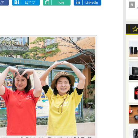
ェア
はてブ
note
LinkedIn