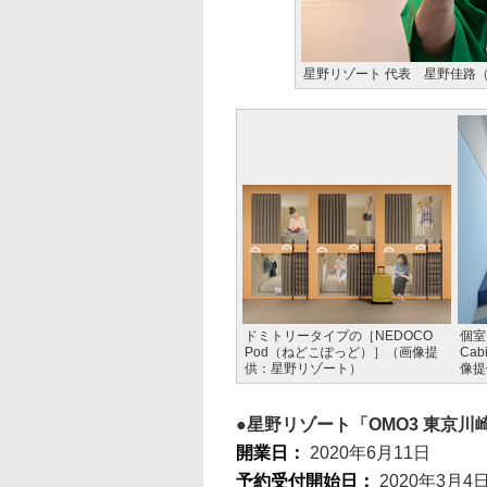
星野リゾート 代表 星野佳路
ドミトリータイプの［NEDOCO
個室
Pod（ねどこぽっど）］（画像提
Ca
供：星野リゾート）
像提
星野リゾート「OMO3 東京
開業日：
2020年6月11日
予約受付開始日：
2020年3月4