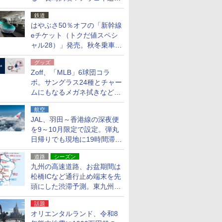
応援キャンペーン」
鉄道
はやぶさ50％オフの「新幹線
eチケット（トクだ値スペシ
ャル28）」発売。秋冬乗車
分、えきねっと限定
グッズ
Zoff、「MLB」6球団コラ
ボ。サングラス24種とチャー
ムにもなるメガネ拭きなど雑
貨24種
航空
JAL、羽田～香港線の深夜便
を9～10月限定で設定。弾丸
日帰りでも現地に19時間滞在
できる
道路
シーズン
九州の高速道路、お盆期間は
松橋ICなど通行止め端末を先
頭にした渋滞予測。東九州道
への迂回は料金調整を実施
話題
オリエンタルランド、令和8