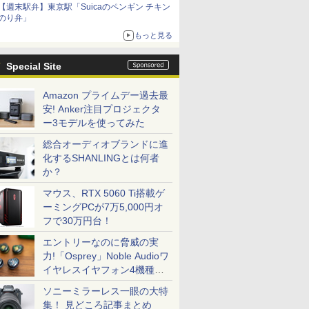
【週末駅弁】東京駅「Suicaのペンギン チキン
のり弁」
もっと見る
Special Site
Amazon プライムデー過去最
安! Anker注目プロジェクタ
ー3モデルを使ってみた
総合オーディオブランドに進
化するSHANLINGとは何者
か？
マウス、RTX 5060 Ti搭載ゲ
ーミングPCが7万5,000円オ
フで30万円台！
エントリーなのに脅威の実
力!「Osprey」Noble Audioワ
イヤレスイヤフォン4機種を
一気に聴く
ソニーミラーレス一眼の大特
集！ 見どころ記事まとめ