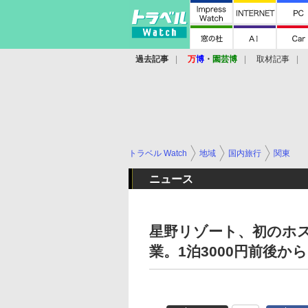
過去記事
万
博
・
園芸博
取材記事
トラベル Watch
地域
国内旅行
関東
ニュース
星野リゾート、初のホステ
業。1泊3000円前後から