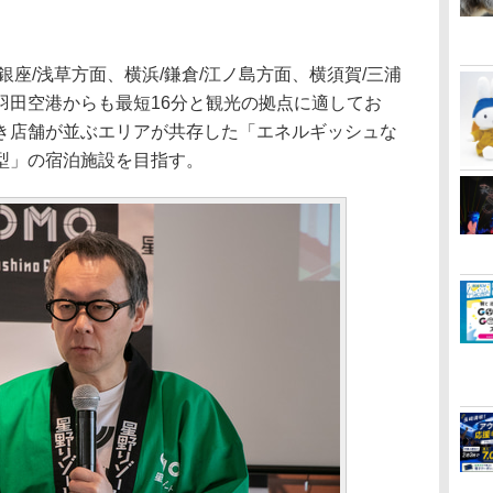
座/浅草方面、横浜/鎌倉/江ノ島方面、横須賀/三浦
羽田空港からも最短16分と観光の拠点に適してお
き店舗が並ぶエリアが共存した「エネルギッシュな
型」の宿泊施設を目指す。