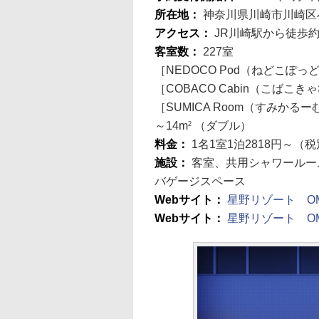
所在地：
神奈川県川崎市川崎区小
アクセス：
JR川崎駅から徒歩
客室数：
227室
［NEDOCO Pod（ねどこぽ
［COBACO Cabin（こばこ
［SUMICA Room（すみかる
～14m
（ダブル）
2
料金：
1名1室1泊2818円～（
施設：
客室、共用シャワールー
バゲージスペース
Webサイト：
星野リゾート OM
Webサイト：
星野リゾート O