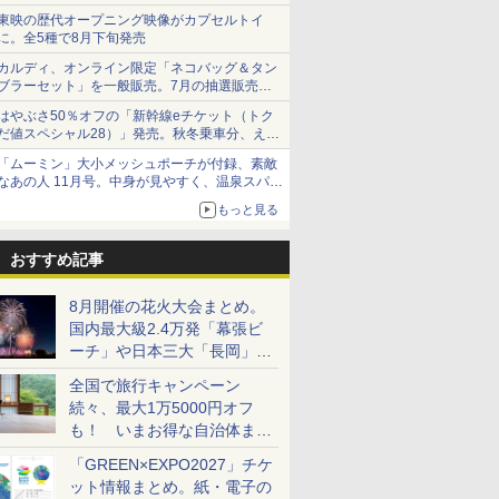
ショーツは1990円に
東映の歴代オープニング映像がカプセルトイ
に。全5種で8月下旬発売
カルディ、オンライン限定「ネコバッグ＆タン
ブラーセット」を一般販売。7月の抽選販売の
当選無効分
はやぶさ50％オフの「新幹線eチケット（トク
だ値スペシャル28）」発売。秋冬乗車分、えき
ねっと限定
「ムーミン」大小メッシュポーチが付録、素敵
なあの人 11月号。中身が見やすく、温泉スパに
も使える
もっと見る
おすすめ記事
8月開催の花火大会まとめ。
国内最大級2.4万発「幕張ビ
ーチ」や日本三大「長岡」な
ど大型イベント目白押し！
全国で旅行キャンペーン
続々、最大1万5000円オフ
も！ いまお得な自治体まと
め
「GREEN×EXPO2027」チケ
ット情報まとめ。紙・電子の