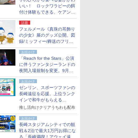
いい！ ロックワラビーの餌
付け体験もできる、ケアンズ
でアサートン高原の日本語ガ
話題
イド付きツアーに参加してみ
フェルメール《真珠の耳飾り
た
の少女》展のグッズ公開。図
録/ミッフィー/葬送のフリー
レンほか、注目ブランドコラ
お出かけ
ボが実現
「Reach for the Stars」公演
に伴うファンタジーランドの
夜間入場規制を変更。9月か
ら18時50分～20時ごろに
お出かけ
ゼンリン、スポーツファンの
長崎遠征を応援。上位ランク
インで和牛がもらえる
「GO！GO！長崎スタンプラ
推し活向けクリアうちわも配布
リー」
お出かけ
長崎スタジアムシティでの観
戦＆2泊で最大1万円お得にな
る「長崎満喫！アウェイ遠征