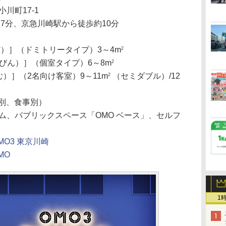
川町17-1
約7分、京急川崎駅から徒歩約10分
っど）］（ドミトリータイプ）3～4m
2
きゃびん）］（個室タイプ）6～8m
2
ーむ）］（2名向け客室）9～11m
（セミダブル）/12
2
税別、食事別）
ム、パブリックスペース「OMO ベース」、セルフ
O3 東京川崎
MO
1