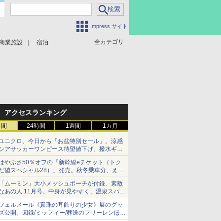
Impress サイト
全カテゴリ
商業施設
宿泊
アクセスランキング
時間
24時間
1週間
1カ月
ユニクロ、今日から「お盆特別セール」。涼感
シアサッカーワンピース待望値下げ、撥水ギア
ショーツは1990円に
はやぶさ50％オフの「新幹線eチケット（トク
だ値スペシャル28）」発売。秋冬乗車分、えき
ねっと限定
「ムーミン」大小メッシュポーチが付録、素敵
なあの人 11月号。中身が見やすく、温泉スパに
も使える
フェルメール《真珠の耳飾りの少女》展のグッ
ズ公開。図録/ミッフィー/葬送のフリーレンほ
か、注目ブランドコラボが実現