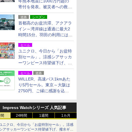
年熊本地震に1000万円超の
寄付を発表。被災者への救援
活動・復旧支援
道路
シーズン
首都高のお盆渋滞、アクアラ
イン～湾岸線は通過に最大2
時間15分。羽田の利用には
「空港西出口」の利用検討を
セール
ユニクロ、今日から「お盆特
別セール」。涼感シアサッカ
ーワンピース待望値下げ、撥
水ギアショーツは1990円に
セール
道路
WILLER、高速バス1kmあた
り5円セール。東京～大阪は
2750円、ご縁に感謝を込め
た20周年記念キャンペーン
Impress Watchシリーズ 人気記事
時間
24時間
1週間
1カ月
ユニクロ、今日から「お盆特別セール」。涼感
シアサッカーワンピース待望値下げ、撥水ギア