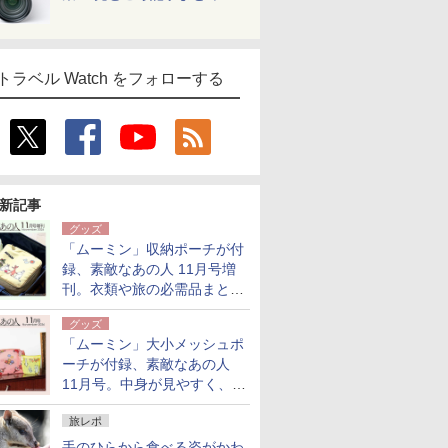
トラベル Watch をフォローする
新記事
グッズ
「ムーミン」収納ポーチが付
録、素敵なあの人 11月号増
刊。衣類や旅の必需品まとま
る大小2個セット
グッズ
「ムーミン」大小メッシュポ
ーチが付録、素敵なあの人
11月号。中身が見やすく、温
泉スパにも使える
旅レポ
手のひらから食べる姿がかわ