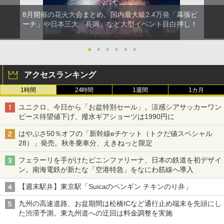
8月開催の花火大会まとめ。国内最大級2.4万発「幕張ビ
ーチ」や日本三大「長岡」など大型イベント目白押し！
●
●
●
●
●
●
アクセスランキング
1時間
24時間
1週間
1カ月
ユニクロ、今日から「お盆特別セール」。涼感シアサッカーワン
ピース待望値下げ、撥水ギアショーツは1990円に
はやぶさ50％オフの「新幹線eチケット（トクだ値スペシャル
28）」発売。秋冬乗車分、えきねっと限定
フェラーリを手がけたピニンファリーナ、日本の鉄道を初デザイ
ン。南海電鉄が新たな「空港特急」をなにわ筋線へ導入
【週末駅弁】東京駅「Suicaのペンギン チキンのり弁」
九州の高速道路、お盆期間は松橋ICなど通行止め端末を先頭にし
た渋滞予測。東九州道への迂回は料金調整を実施