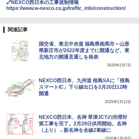
🔗NEXCO西日本の工事規制情報
https://www.w-nexco.co.jp/traffic_info/construction/
関連記事
国交省、東北中央道 福島県相馬市～山形
県新庄市が2022年度までに開通など、東
北地方の開通見通しを発表
2020年2月7日
NEXCO西日本、九州道 桜島SAに「桜島
スマートIC」下り線出口を3月20日12時
開通
2020年2月12日
NEXCO西日本、名神 草津JCTの渋滞対
策工事を完了。2月29日供用開始。名神
（上り）→新名神を全線2車線に
2020年2月26日