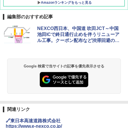
Amazonランキングをもっと見る
編集部のおすすめ記事
[キャンパーズコレクション 山善] ポップアッ
GRANDOOR ステンレス保冷剤 2個セット 2
NEXCO西日本、中国道 吹田JCT～中国
プテント 傘みたいに広げて畳める パッとサ
026リニューアル 急速冷凍 空間倍増 衛生的
池田ICで終日通行止めを伴うリニューア
ッとサンシェード キューブ フルクローズ メ
コンパクト 保冷力長持ち
ル工事。クーポン配布など渋滞回避の取
ッシュ 簡単設置 ワンタッチテント キャンプ
&ハイキング カーキ PATC-150(KH)
り組み発表
￥2,980
￥6,831
BUNDOK(バンドック)ソロ ドーム 1 EX BDK
Google 検索で当サイトの記事を優先表示させる
-08EX カーキ ソロキャンプ ポリエステル フ
PYKES PEAK (パイクスピーク) 着替えテン
レーム ドーム型 テント
ト プライバシー テント 【中が透けない】 1
人用 折りたたみ 防災グッズ 災害用トイレ ビ
￥14,800
ーチ ピクニック ポップアップテント 携帯 簡
易 トイレテント (ブラック)
熊撃退スプレー 熊よけスプレー 熊スプレー
￥4,980
【日本企業販売】超強力クマ対策スプレー 30
0ml（連続噴射30秒）110ml（連続噴射15
関連リンク
秒）射程5～10m 安全ロック搭載 携帯収納袋
ENDLESS BASE 《めざましテレビで紹介》
付き ヒグマ・イノシシ対策 自治体・教育機
🔗東日本高速道路株式会社
テント ワンタッチ RENEW 幅200 2-3人用 43
関の購入実績 登山・キャンプ・アウトドア・
https://www.e-nexco.co.jp/