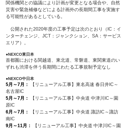
関係機関との協議により計画が変更となる場合や、自然
災害や緊急補修などによる計画外の長期間工事を実施す
る可能性があるとしている。
公開された2020年度の工事予定は次のとおり（IC：イ
ンターチェンジ、JCT：ジャンクション、SA：サービス
エリア）。
NEXCO東日本
首都圏における関越道、東北道、常磐道、東関東道のい
ずれも渋滞を伴う長期間にわたる工事規制予定なし
NEXCO中日本
5月～7月：
【リニューアル工事】東名高速 春日井IC～
名古屋IC
5月～7月：
【リニューアル工事】中央道 中津川IC～園
原IC
6月～7月：
【リニューアル工事】中央道 諏訪IC～諏訪
南IC
9月～11月：
【リニューアル工事】中央道 中津川IC～園