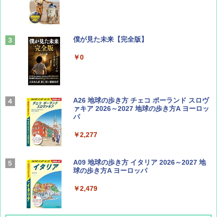
￥713
山と溪谷 2026年8月号「南アルプス大全」
僕が見た未来【完全版】
￥1,540
￥0
Coyote No.89 特集 星野道夫 夢見る旅
A26 地球の歩き方 チェコ ポーランド スロヴ
ァキア 2026～2027 地球の歩き方A ヨーロッ
パ
￥1,540
￥2,277
AIRLINE（エアライン）2026年9月号【特
A09 地球の歩き方 イタリア 2026～2027 地
集】ボーイング110周年を祝して！
球の歩き方A ヨーロッパ
￥1,760
￥2,479