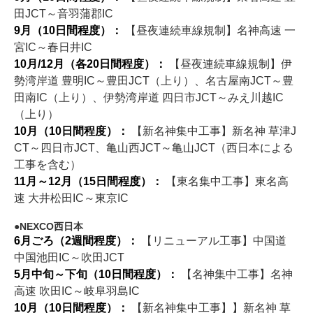
田JCT～音羽蒲郡IC
9月（10日間程度）：
【昼夜連続車線規制】名神高速 一
宮IC～春日井IC
10月/12月（各20日間程度）：
【昼夜連続車線規制】伊
勢湾岸道 豊明IC～豊田JCT（上り）、名古屋南JCT～豊
田南IC（上り）、伊勢湾岸道 四日市JCT～みえ川越IC
（上り）
10月（10日間程度）：
【新名神集中工事】新名神 草津J
CT～四日市JCT、亀山西JCT～亀山JCT（西日本による
工事を含む）
11月～12月（15日間程度）：
【東名集中工事】東名高
速 大井松田IC～東京IC
NEXCO西日本
6月ごろ（2週間程度）：
【リニューアル工事】中国道
中国池田IC～吹田JCT
5月中旬～下旬（10日間程度）：
【名神集中工事】名神
高速 吹田IC～岐阜羽島IC
10月（10日間程度）：
【新名神集中工事】】新名神 草