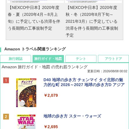
【NEXCO中日本】2020年度
【NEXCO中日本】2020年度
春・夏（2020年4月～8月上
秋・冬（2020年8月下旬～
旬）に予定している渋滞を伴
2021年3月）に予定している
う長期間の工事規制予定
渋滞を伴う長期間の工事規制
予定
Amazon トラベル関連ランキング
旅行雑誌
旅行ガイド・地図
テント
アウトドア
Amazon 旅行ガイド・地図 の売れ筋ランキング
更新日時：2026/08/08 00:02
BE-PAL(ビ-パル) 2026年 9 月号【特別付録:
D40 地球の歩き方 チェンマイ タイ北部の魅
SOTO ミニマル"旅"財布 ランダム2種】
力的な町 2026～2027 地球の歩き方D アジア
￥1,500
￥2,079
ディズニーファン ２０２６年 ９月号 [雑
地球の歩き方 スター・ウォーズ
誌] (ＤＩＳＮＥＹ ＦＡＮ)
￥2,695