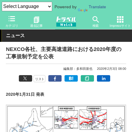
Powered by
Translate
トラベル Watch
地域
国内旅行
カテゴリ
過去記事
検索
Impressサイト
ニュース
NEXCO各社、主要高速道路における2020年度の
工事規制予定を公表
編集部：多和田新也
2020年2月3日 08:00
リスト
2020年1月31日 発表