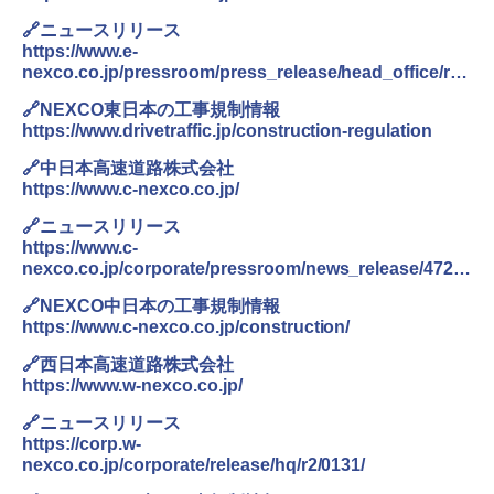
500002(88859)
防災用品 長期保存可能 緊急時用 日本国内発
送
🔗ニュースリリース
￥5,999
https://www.e-
￥3,680
nexco.co.jp/pressroom/press_release/head_office/r02
/0131/
[キャンパーズコレクション 山善] 傘みたいに
🔗NEXCO東日本の工事規制情報
広げるだけ パッとサッとテント ブラックコ
DEWEL パラソル 大型 ビーチ アウトドアパ
https://www.drivetraffic.jp/construction-regulation
ーティング フルクローズ メッシュ 3-4人用
ラソル ガーデン サイトシート付 折りたたみ
簡単設置 ポップアップテント エクルベージ
防水 UVカット 4段階高さ調整 軽量 収納袋付
🔗中日本高速道路株式会社
ュ(BC仕様) PATC-150B(EB)
き
https://www.c-nexco.co.jp/
￥9,990
￥6,459
🔗ニュースリリース
https://www.c-
nexco.co.jp/corporate/pressroom/news_release/4727.
[キャンパーズコレクション 山善] 傘みたいに
着替えテント トイレテント 透けない【換気
html
広げるだけ パッとサッとテント キューブワ
通気窓付き】収納袋付き UVカット 防水 防災
🔗NEXCO中日本の工事規制情報
イド ブラックコーティング フルクローズ メ
コンパクト iimono117 (ブルー)
https://www.c-nexco.co.jp/construction/
ッシュ 4人用 簡単設置 ポップアップテント P
ATCW-150B エクルベージュ
￥3,080
🔗西日本高速道路株式会社
https://www.w-nexco.co.jp/
￥-
🔗ニュースリリース
https://corp.w-
nexco.co.jp/corporate/release/hq/r2/0131/