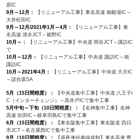
原IC
9月～12月：
【リニューアル工事】東名高速 御殿場IC～
大井松田IC
9月～12月/2021年1月～4月：
【リニューアル工事】東
名高速 清水JCT～裾野IC
10月～：
【リニューアル工事】中央道 岡谷JCT～諏訪IC
で
10月～12月：
【リニューアル工事】中央道 諏訪IC～南
諏訪IC
10月～2021年4月：
【リニューアル工事】中央道 大月IC
～談合坂SA
5月（15日間程度）：
【中央道集中工事】中央道 八王子I
C（インターチェンジ）～高井戸ICで集中工事
5月中旬～下旬（10日間程度）：
【名神集中工事】名神
高速 吹田IC～岐阜羽島ICで集中工事
6月（15日間程度）：
【東名阪集中工事】東名阪道 四日
市JCT～名古屋西ICで集中工事
9月（10日間程度）：
【昼夜連続車線規制】東名高速 豊