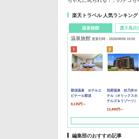
ちゃんに叱られる！」のチコち
楽天トラベル 人気ランキング
温泉旅館
露天風呂
温泉旅館
更新日時：2026/08/08 18:00
那須温泉 ホテルエ
別府温泉 杉乃井ホ
ピナール那須
テル（オリックスホ
テルズ＆リゾーツ）
9,135円～
13,400円～
編集部のおすすめ記事