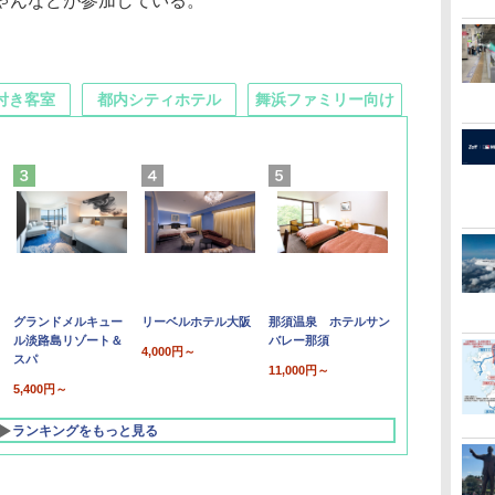
ゃんなどが参加している。
付き客室
都内シティホテル
舞浜ファミリー向け
グランドメルキュー
リーベルホテル大阪
那須温泉 ホテルサン
ル淡路島リゾート＆
バレー那須
4,000円～
スパ
11,000円～
5,400円～
ランキングをもっと見る