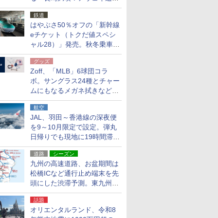
応援キャンペーン」
鉄道
はやぶさ50％オフの「新幹線
eチケット（トクだ値スペシ
ャル28）」発売。秋冬乗車
分、えきねっと限定
グッズ
Zoff、「MLB」6球団コラ
ボ。サングラス24種とチャー
ムにもなるメガネ拭きなど雑
貨24種
航空
JAL、羽田～香港線の深夜便
を9～10月限定で設定。弾丸
日帰りでも現地に19時間滞在
できる
道路
シーズン
九州の高速道路、お盆期間は
松橋ICなど通行止め端末を先
頭にした渋滞予測。東九州道
への迂回は料金調整を実施
話題
オリエンタルランド、令和8