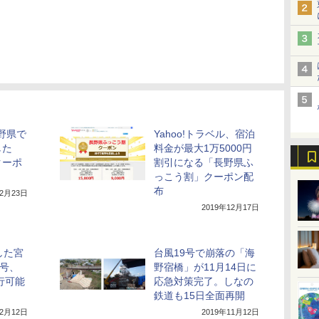
長野県で
Yahoo!トラベル、宿泊
した
料金が最大1万5000円
クーポ
割引になる「長野県ふ
っこう割」クーポン配
布
12月23日
2019年12月17日
した宮
台風19号で崩落の「海
9号、
野宿橋」が11月14日に
行可能
応急対策完了。しなの
鉄道も15日全面再開
12月12日
2019年11月12日