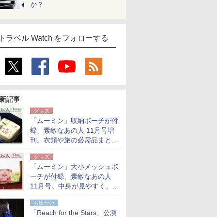
か？
トラベル Watch をフォローする
新記事
グッズ
「ムーミン」収納ポーチが付
録、素敵なあの人 11月号増
刊。衣類や旅の必需品まとま
る大小2個セット
グッズ
「ムーミン」大小メッシュポ
ーチが付録、素敵なあの人
11月号。中身が見やすく、温
泉スパにも使える
お出かけ
「Reach for the Stars」公演