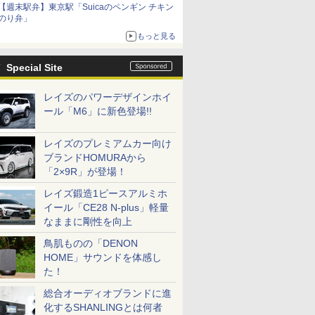
【週末駅弁】東京駅「Suicaのペンギン チキン
のり弁」
もっと見る
Special Site
レイズのパワーデザインホイ
ール「M6」に新色登場!!
レイズのプレミアムカー向け
ブランドHOMURAから
「2×9R」が登場！
レイズ鍛造1ピースアルミホ
イール「CE28 N-plus」軽量
なままに剛性を向上
鳥肌ものの「DENON
HOME」サウンドを体感し
た！
総合オーディオブランドに進
化するSHANLINGとは何者