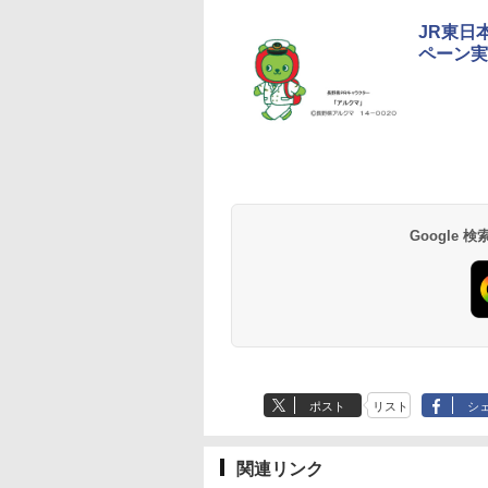
JR東日
ペーン実
草津温泉 ホテル櫻
品川プリンスホテル
グランドニッコー東
海のサウナ＆スパ
東京ドームホテル
シェラトン・グラン
井
京ベイ 舞浜
オールインクルーシ
デ・トーキョーベ
7,037円～
7,980円～
ブ 島原温泉ホテル
イ・ホテル
14,300円～
6,800円～
南風楼
10,450円～
7,950円～
Google
ポスト
リスト
シ
関連リンク