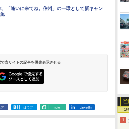
本、「逢いに来てね。信州」の一環として新キャン
施
北陸 福井 あわら
品川プリンスホテ
舞浜ビューホテル
箱根湯本温泉 ホテ
ホテルトラスティ東
オリエンタルホテル
下呂温泉 水明館
住友不動産ホテル ヴ
東京ベイ舞浜ホテル
温泉 清風荘（北陸
ル イーストタワー
ｂｙ ＨＵＬＩＣ
ル おかだ
京ベイサイド
東京ベイ
ィラフォンテーヌグラ
ファーストリゾート
8,250円～
最大級の庭園露天風
（旧：東京ベイ舞浜
ンド東京有明
9,958円～
11,200円～
5,450円～
5,200円～
4,290円～
呂の宿 清風荘）
ホテル）
19,541円～
5,758円～
6,070円～
 検索で当サイトの記事を優先表示させる
ェア
はてブ
note
LinkedIn
1