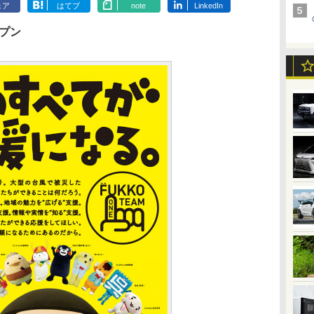
ェア
はてブ
note
LinkedIn
ープン