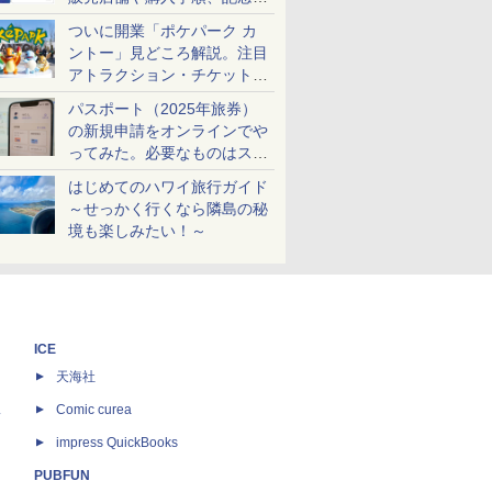
ケットも解説
ついに開業「ポケパーク カ
ントー」見どころ解説。注目
アトラクション・チケット手
配・来場前に必要な準備は？
パスポート（2025年旅券）
の新規申請をオンラインでや
ってみた。必要なものはスマ
ホとマイナカードのみ
はじめてのハワイ旅行ガイド
～せっかく行くなら隣島の秘
境も楽しみたい！～
ICE
天海社
ス
Comic curea
impress QuickBooks
PUBFUN