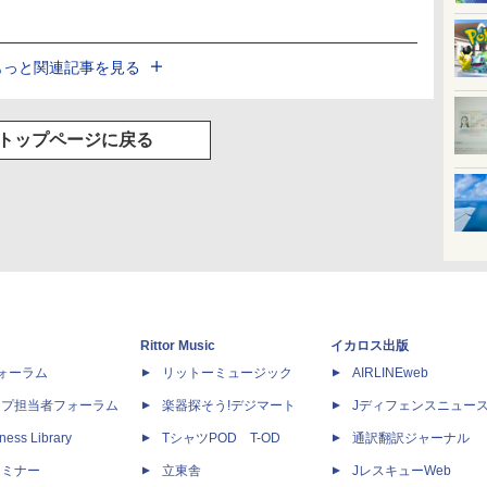
もっと関連記事を見る
トップページに戻る
Rittor Music
イカロス出版
dフォーラム
リットーミュージック
AIRLINEweb
ップ担当者フォーラム
楽器探そう!デジマート
Jディフェンスニュー
ness Library
TシャツPOD T-OD
通訳翻訳ジャーナル
セミナー
立東舎
JレスキューWeb