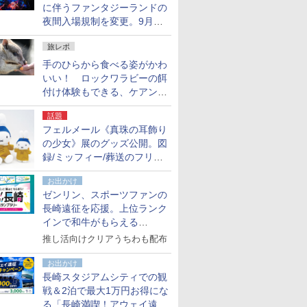
に伴うファンタジーランドの
夜間入場規制を変更。9月か
ら18時50分～20時ごろに
旅レポ
手のひらから食べる姿がかわ
いい！ ロックワラビーの餌
付け体験もできる、ケアンズ
でアサートン高原の日本語ガ
話題
イド付きツアーに参加してみ
フェルメール《真珠の耳飾り
た
の少女》展のグッズ公開。図
録/ミッフィー/葬送のフリー
レンほか、注目ブランドコラ
お出かけ
ボが実現
ゼンリン、スポーツファンの
長崎遠征を応援。上位ランク
インで和牛がもらえる
「GO！GO！長崎スタンプラ
推し活向けクリアうちわも配布
リー」
お出かけ
長崎スタジアムシティでの観
戦＆2泊で最大1万円お得にな
る「長崎満喫！アウェイ遠征