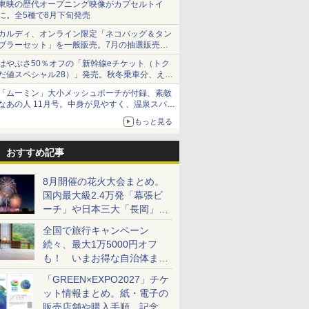
東映の歴代オープニング映像がカプセルトイ
に。全5種で8月下旬発売
カルディ、オンライン限定「ネコバッグ＆タン
ブラーセット」を一般販売。7月の抽選販売の
当選無効分
はやぶさ50％オフの「新幹線eチケット（トク
だ値スペシャル28）」発売。秋冬乗車分、えき
ねっと限定
「ムーミン」大小メッシュポーチが付録、素敵
なあの人 11月号。中身が見やすく、温泉スパに
も使える
もっと見る
おすすめ記事
8月開催の花火大会まとめ。
国内最大級2.4万発「幕張ビ
ーチ」や日本三大「長岡」な
ど大型イベント目白押し！
全国で旅行キャンペーン
続々、最大1万5000円オフ
も！ いまお得な自治体まと
め
「GREEN×EXPO2027」チケ
ット情報まとめ。紙・電子の
販売店舗や購入手順、記念チ