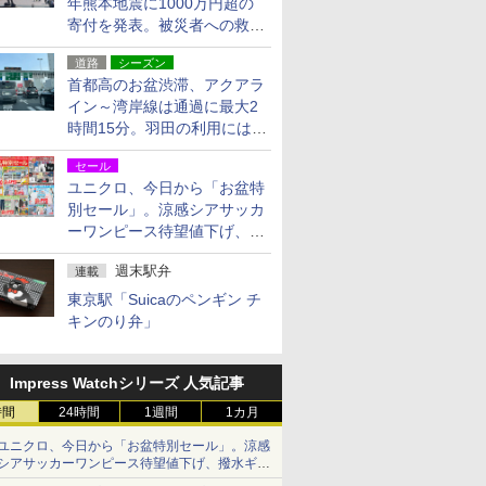
年熊本地震に1000万円超の
寄付を発表。被災者への救援
活動・復旧支援
道路
シーズン
首都高のお盆渋滞、アクアラ
イン～湾岸線は通過に最大2
時間15分。羽田の利用には
「空港西出口」の利用検討を
セール
ユニクロ、今日から「お盆特
別セール」。涼感シアサッカ
ーワンピース待望値下げ、撥
水ギアショーツは1990円に
週末駅弁
連載
東京駅「Suicaのペンギン チ
キンのり弁」
Impress Watchシリーズ 人気記事
時間
24時間
1週間
1カ月
ユニクロ、今日から「お盆特別セール」。涼感
シアサッカーワンピース待望値下げ、撥水ギア
ショーツは1990円に