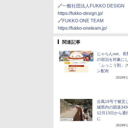
🔗一般社団法人FUKKO DESIGN
https://fukko-design.jp/
🔗FUKKO ONE TEAM
https://fukko-oneteam.jp/
関連記事
じゃらんnet、
の宿泊を対象に
「ふっこう割」
ン配布
2019年
台風19号で被災
城県内の国道34
12月13日から通
に
2019年