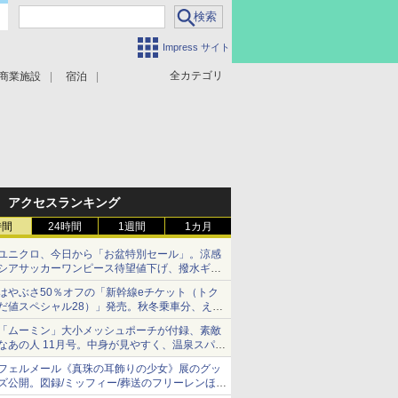
Impress サイト
全カテゴリ
商業施設
宿泊
アクセスランキング
時間
24時間
1週間
1カ月
ユニクロ、今日から「お盆特別セール」。涼感
シアサッカーワンピース待望値下げ、撥水ギア
ショーツは1990円に
はやぶさ50％オフの「新幹線eチケット（トク
だ値スペシャル28）」発売。秋冬乗車分、えき
ねっと限定
「ムーミン」大小メッシュポーチが付録、素敵
なあの人 11月号。中身が見やすく、温泉スパに
も使える
フェルメール《真珠の耳飾りの少女》展のグッ
ズ公開。図録/ミッフィー/葬送のフリーレンほ
か、注目ブランドコラボが実現