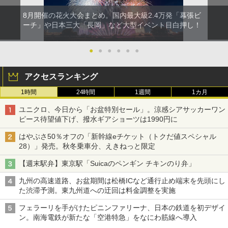
8月開催の花火大会まとめ。国内最大級2.4万発「幕張ビ
ーチ」や日本三大「長岡」など大型イベント目白押し！
●
●
●
●
●
●
アクセスランキング
1時間
24時間
1週間
1カ月
ユニクロ、今日から「お盆特別セール」。涼感シアサッカーワン
ピース待望値下げ、撥水ギアショーツは1990円に
はやぶさ50％オフの「新幹線eチケット（トクだ値スペシャル
28）」発売。秋冬乗車分、えきねっと限定
【週末駅弁】東京駅「Suicaのペンギン チキンのり弁」
九州の高速道路、お盆期間は松橋ICなど通行止め端末を先頭にし
た渋滞予測。東九州道への迂回は料金調整を実施
フェラーリを手がけたピニンファリーナ、日本の鉄道を初デザイ
ン。南海電鉄が新たな「空港特急」をなにわ筋線へ導入