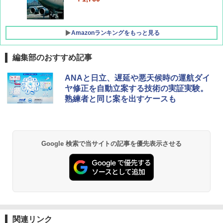
Amazonランキングをもっと見る
編集部のおすすめ記事
D40 地球の歩き方 チェンマイ タイ北部の魅
[キャンパーズコレクション 山善] ポップアッ
GRANDOOR ステンレス保冷剤 2個セット 2
ANAと日立、遅延や悪天候時の運航ダイ
力的な町 2026～2027 地球の歩き方D アジア
プテント 傘みたいに広げて畳める パッとサ
026リニューアル 急速冷凍 空間倍増 衛生的
ヤ修正を自動立案する技術の実証実験。
ッとサンシェード キューブ フルクローズ メ
コンパクト 保冷力長持ち
熟練者と同じ案を出すケースも
ッシュ 簡単設置 ワンタッチテント キャンプ
￥2,079
&ハイキング カーキ PATC-150(KH)
￥2,980
￥6,830
地球の歩き方 スター・ウォーズ
BUNDOK(バンドック)ソロ ドーム 1 EX BDK
Google 検索で当サイトの記事を優先表示させる
-08EX カーキ ソロキャンプ ポリエステル フ
PYKES PEAK (パイクスピーク) 着替えテン
レーム ドーム型 テント
￥2,695
ト プライバシー テント 【中が透けない】 1
人用 折りたたみ 防災グッズ 災害用トイレ ビ
￥14,800
ーチ ピクニック ポップアップテント 携帯 簡
易 トイレテント (ブラック)
僕が見た未来【完全版】
DEWEL パラソル 大型 ビーチ アウトドアパ
￥4,980
ラソル ガーデン サイトシート付 折りたたみ
￥0
防水 UVカット 4段階高さ調整 軽量 収納袋付
関連リンク