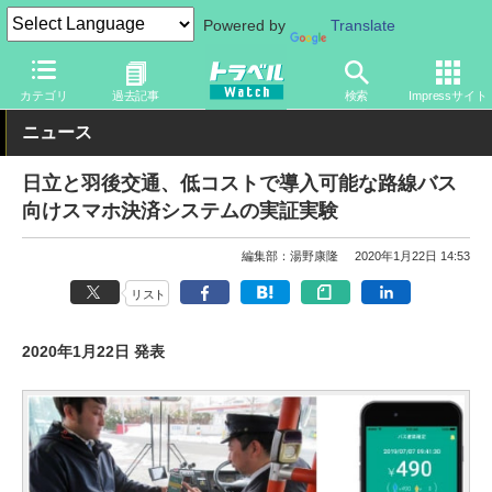
Powered by
Translate
トラベル Watch
旅の方法
バス旅
路線バス
カテゴリ
過去記事
検索
Impressサイト
ニュース
日立と羽後交通、低コストで導入可能な路線バス
向けスマホ決済システムの実証実験
編集部：湯野康隆
2020年1月22日 14:53
リスト
2020年1月22日 発表