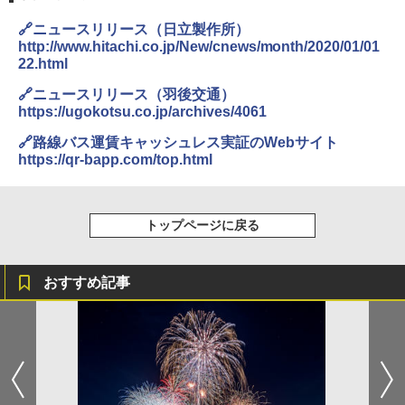
き
ENDLESS BASE 《めざましテレビで紹介》
🔗ニュースリリース（日立製作所）
テント ワンタッチ RENEW 幅200 2-3人用 43
￥6,459
http://www.hitachi.co.jp/New/cnews/month/2020/01/01
500002(88859)
22.html
A09 地球の歩き方 イタリア 2026～2027 地
球の歩き方A ヨーロッパ
￥5,999
熊撃退スプレー 熊よけスプレー 熊スプレー
🔗ニュースリリース（羽後交通）
【日本企業販売】超強力クマ対策スプレー 30
https://ugokotsu.co.jp/archives/4061
￥2,479
0ml（連続噴射30秒）110ml（連続噴射15
[キャンパーズコレクション 山善] 傘みたいに
秒）射程5～10m 安全ロック搭載 携帯収納袋
🔗路線バス運賃キャッシュレス実証のWebサイト
広げるだけ パッとサッとテント ブラックコ
付き ヒグマ・イノシシ対策 自治体・教育機
https://qr-bapp.com/top.html
ーティング フルクローズ メッシュ 3-4人用
関の購入実績 登山・キャンプ・アウトドア・
簡単設置 ポップアップテント エクルベージ
防災用品 長期保存可能 緊急時用 日本国内発
A26 地球の歩き方 チェコ ポーランド スロヴ
ュ(BC仕様) PATC-150B(EB)
送
ァキア 2026～2027 地球の歩き方A ヨーロッ
パ
トップページに戻る
￥9,990
￥3,680
￥2,277
おすすめ記事
[キャンパーズコレクション 山善] 傘みたいに
着替えテント トイレテント 透けない【換気
広げるだけ パッとサッとテント キューブワ
通気窓付き】収納袋付き UVカット 防水 防災
イド ブラックコーティング フルクローズ メ
コンパクト iimono117 (ブルー)
ッシュ 4人用 簡単設置 ポップアップテント P
ATCW-150B エクルベージュ
￥3,080
￥-