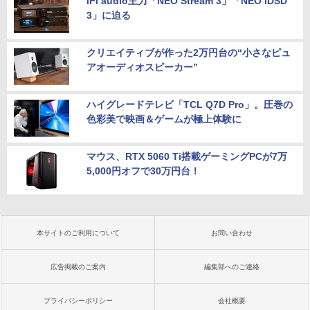
iFi audio主力「NEO Stream 3」「NEO iDSD
3」に迫る
クリエイティブが作った2万円台の“小さなピュ
アオーディオスピーカー”
ハイグレードテレビ「TCL Q7D Pro」。圧巻の
色彩美で映画＆ゲームが極上体験に
マウス、RTX 5060 Ti搭載ゲーミングPCが7万
5,000円オフで30万円台！
本サイトのご利用について
お問い合わせ
広告掲載のご案内
編集部へのご連絡
プライバシーポリシー
会社概要