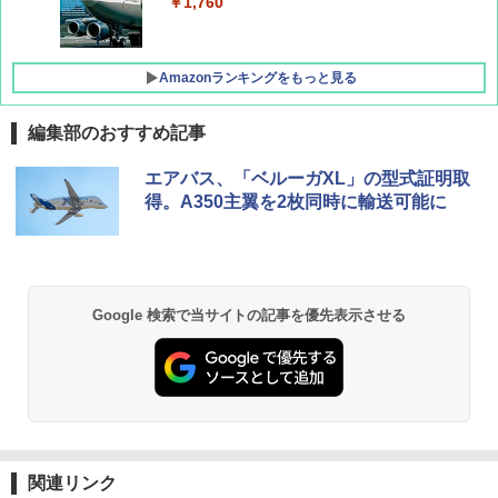
￥1,760
Amazonランキングをもっと見る
編集部のおすすめ記事
地球の歩き方 スター・ウォーズ
[キャンパーズコレクション 山善] ポップアッ
DEWEL パラソル 大型 ビーチ アウトドアパ
エアバス、「ベルーガXL」の型式証明取
プテント 傘みたいに広げて畳める パッとサ
ラソル ガーデン サイトシート付 折りたたみ
得。A350主翼を2枚同時に輸送可能に
ッとサンシェード キューブ フルクローズ メ
防水 UVカット 4段階高さ調整 軽量 収納袋付
￥2,695
ッシュ 簡単設置 ワンタッチテント キャンプ
き
&ハイキング カーキ PATC-150(KH)
￥6,459
￥6,830
A09 地球の歩き方 イタリア 2026～2027 地
Google 検索で当サイトの記事を優先表示させる
球の歩き方A ヨーロッパ
熊撃退スプレー 熊よけスプレー 熊スプレー
PYKES PEAK (パイクスピーク) 着替えテン
【日本企業販売】超強力クマ対策スプレー 30
ト プライバシー テント 【中が透けない】 1
0ml（連続噴射30秒）110ml（連続噴射15
￥2,479
人用 折りたたみ 防災グッズ 災害用トイレ ビ
秒）射程5～10m 安全ロック搭載 携帯収納袋
ーチ ピクニック ポップアップテント 携帯 簡
付き ヒグマ・イノシシ対策 自治体・教育機
易 トイレテント (グレー)
関の購入実績 登山・キャンプ・アウトドア・
防災用品 長期保存可能 緊急時用 日本国内発
D40 地球の歩き方 チェンマイ タイ北部の魅
送
￥4,980
力的な町 2026～2027 地球の歩き方D アジア
関連リンク