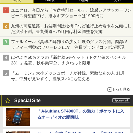
ユニクロ、今日から「お盆特別セール」。涼感シアサッカーワン
ピース待望値下げ、撥水ギアショーツは1990円に
九州の高速道路、お盆期間は松橋ICなど通行止め端末を先頭にし
た渋滞予測。東九州道への迂回は料金調整を実施
フェルメール《真珠の耳飾りの少女》展のグッズ公開。図録/ミ
ッフィー/葬送のフリーレンほか、注目ブランドコラボが実現
はやぶさ50％オフの「新幹線eチケット（トクだ値スペシャル
28）」発売。秋冬乗車分、えきねっと限定
「ムーミン」大小メッシュポーチが付録、素敵なあの人 11月
号。中身が見やすく、温泉スパにも使える
もっと見る
Special Site
「A&ultima SP4000T」の魅力！ポケットに入
るオーディオの醍醐味