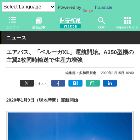
Powered by
Translate
トラベル Watch
旅の方法
空旅
飛行機
カテゴリ
過去記事
検索
Impressサイト
ニュース
エアバス、「ベルーガXL」運航開始。A350型機の
主翼2枚同時輸送で生産力増強
編集部：多和田新也
2020年1月15日 10:00
リスト
2020年1月9日（現地時間）運航開始