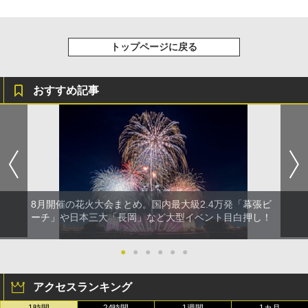
トップページに戻る
おすすめ記事
8月開催の花火大会まとめ。国内最大級2.4万発「幕張ビ
ーチ」や日本三大「長岡」など大型イベント目白押し！
●
●
●
●
●
●
アクセスランキング
1時間
24時間
1週間
1カ月