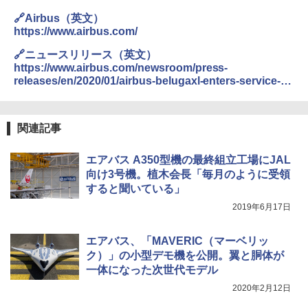
￥3,680
￥2,079
🔗Airbus（英文）
ENDLESS BASE 《めざましテレビで紹介》
テント ワンタッチ RENEW 幅200 2-3人用 43
https://www.airbus.com/
500002(88859)
GRANDOOR ステンレス保冷剤 2個セット 2
026リニューアル 急速冷凍 空間倍増 衛生的
🔗ニュースリリース（英文）
A26 地球の歩き方 チェコ ポーランド スロヴ
コンパクト 保冷力長持ち
https://www.airbus.com/newsroom/press-
ァキア 2026～2027 地球の歩き方A ヨーロッ
￥5,999
パ
releases/en/2020/01/airbus-belugaxl-enters-service-
￥2,980
adding-xl-capacity-to-the-fleet.html
￥2,277
[キャンパーズコレクション 山善] 傘みたいに
広げるだけ パッとサッとテント ブラックコ
関連記事
ーティング フルクローズ メッシュ 3-4人用
ポインターライト 強力 小型 緑色/赤色/青紫色
簡単設置 ポップアップテント エクルベージ
USB充電式 高精度 超長距離照射 長時間使用
新しい日本地理 地図・統計・移動から読み
ュ(BC仕様) PATC-150B(EB)
可能 安全ロック付き 高安全性 金属製耐久 コ
解く (講談社現代新書)
エアバス A350型機の最終組立工場にJAL
ンパクト多機能設計 持ち運び便利 アウトド
向け3号機。植木会長「毎月のように受領
ア/オフィス/教育現場/展示会用 緑
￥9,990
￥1,540
すると聞いている」
￥1,180
2019年6月17日
[キャンパーズコレクション 山善] 傘みたいに
広げるだけ パッとサッとテント キューブワ
エアバス、「MAVERIC（マーベリッ
イド ブラックコーティング フルクローズ メ
電動エアーポンプ SUP用 20PSI 電動ポンプ
ッシュ 4人用 簡単設置 ポップアップテント P
ゴムボート 空気入れ 空気抜き 自動停止 過熱
ク）」の小型デモ機を公開。翼と胴体が
ATCW-150B エクルベージュ
保護 日光可読lcd 7種類ノズル付き
一体になった次世代モデル
2020年2月12日
￥-
￥7,884