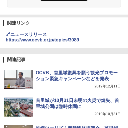
ーチ ピクニック ポップアップテント 携帯 簡
￥2,980
易 トイレテント (オリーブ)
￥4,836
熊撃退スプレー 熊よけスプレー 熊スプレー
関連リンク
【日本企業販売】超強力クマ対策スプレー 30
0ml（連続噴射30秒）110ml（連続噴射15
🔗ニュースリリース
ENDLESS BASE 《めざましテレビで紹介》
秒）射程5～10m 安全ロック搭載 携帯収納袋
テント ワンタッチ RENEW 幅200 2-3人用 43
付き ヒグマ・イノシシ対策 自治体・教育機
https://www.ocvb.or.jp/topics/3089
500002(88859)
関の購入実績 登山・キャンプ・アウトドア・
防災用品 長期保存可能 緊急時用 日本国内発
送
￥5,999
関連記事
￥3,680
[キャンパーズコレクション 山善] 傘みたいに
OCVB、首里城復興を願う観光プロモー
広げるだけ パッとサッとテント ブラックコ
ション緊急キャンペーンなどを発表
ーティング フルクローズ メッシュ 3-4人用
Across やわらか保冷剤 日本製 固まらない 1
簡単設置 ポップアップテント エクルベージ
1cm ソフト 2個セット (2個セット)
2019年12月11日
ュ(BC仕様) PATC-150B(EB)
￥680
首里城が10月31日未明の火災で焼失、首
￥9,990
里城公園は臨時休園に
2019年10月31日
着替えテント トイレテント 透けない【換気
[キャンパーズコレクション 山善] 傘みたいに
通気窓付き】収納袋付き UVカット 防水 防災
広げるだけ パッとサッとテント キューブワ
コンパクト iimono117 (ブルー)
イドプラス ブラックコーティング フルクロ