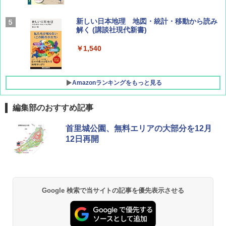
AIRLINE（エアライン）2026年9月号【特
新しい日本地理 地図・統計・移動から読み
集】ボーイング110周年を祝して！
解く (講談社現代新書)
￥1,760
￥1,540
Amazonランキングをもっと見る
編集部のおすすめ記事
[キャンパーズコレクション 山善] ポップアッ
DEWEL パラソル 大型 ビーチ アウトドアパ
首里城公園、無料エリアの大部分を12月
プテント 傘みたいに広げて畳める パッとサ
ラソル ガーデン サイトシート付 折りたたみ
12日再開
ッとサンシェード キューブ フルクローズ メ
防水 UVカット 4段階高さ調整 軽量 収納袋付
ッシュ 簡単設置 ワンタッチテント キャンプ
き
&ハイキング カーキ PATC-150(KH)
￥6,459
￥6,829
Google 検索で当サイトの記事を優先表示させる
GRANDOOR ステンレス保冷剤 2個セット 2
PYKES PEAK (パイクスピーク) 着替えテン
026リニューアル 急速冷凍 空間倍増 衛生的
ト プライバシー テント 【中が透けない】 1
コンパクト 保冷力長持ち
人用 折りたたみ 防災グッズ 災害用トイレ ビ