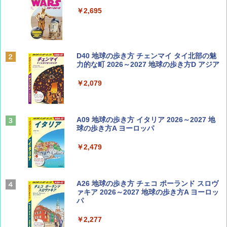
SOTO ミニマル"旅"財布 ランダム2種】
￥2,695
￥1,500
ディズニーファン ２０２６年 ９月号 [雑
D40 地球の歩き方 チェンマイ タイ北部の魅
誌] (ＤＩＳＮＥＹ ＦＡＮ)
力的な町 2026～2027 地球の歩き方D アジア
￥713
￥2,079
山と溪谷 2026年8月号「南アルプス大全」
A09 地球の歩き方 イタリア 2026～2027 地
球の歩き方A ヨーロッパ
￥1,540
￥2,479
Coyote No.89 特集 星野道夫 夢見る旅
A26 地球の歩き方 チェコ ポーランド スロヴ
ァキア 2026～2027 地球の歩き方A ヨーロッ
パ
￥1,540
￥2,277