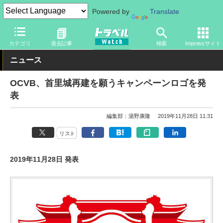
Powered by
Translate
トラベル Watch
地域
国内旅行
沖縄
カテゴリ
過去記事
検索
Impressサイト
ニュース
OCVB、首里城再建を願うキャンペーンロゴを発
表
編集部：湯野康隆
2019年11月28日 11:31
リスト
2019年11月28日 発表