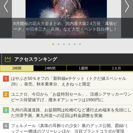
8月開催の花火大会まとめ。国内最大級2.4万発「幕張ビ
ーチ」や日本三大「長岡」など大型イベント目白押し！
●
●
●
●
●
●
アクセスランキング
1時間
24時間
1週間
1カ月
はやぶさ50％オフの「新幹線eチケット（トクだ値スペシャル
28）」発売。秋冬乗車分、えきねっと限定
ユニクロ、今日から「お盆特別セール」。涼感シアサッカーワン
ピース待望値下げ、撥水ギアショーツは1990円に
九州の高速道路、お盆期間は松橋ICなど通行止め端末を先頭にし
た渋滞予測。東九州道への迂回は料金調整を実施
フェルメール《真珠の耳飾りの少女》展のグッズ公開。図録/ミ
ッフィー/葬送のフリーレンほか、注目ブランドコラボが実現