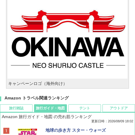
キャンペーンロゴ（海外向け）
Amazon トラベル関連ランキング
旅行雑誌
旅行ガイド・地図
テント
アウトドア
Amazon 旅行ガイド・地図 の売れ筋ランキング
更新日時：2026/08/09 18:02
BE-PAL(ビ-パル) 2026年 9 月号【特別付録:
地球の歩き方 スター・ウォーズ