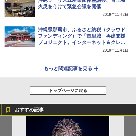
沖縄ツーリズム産業団体協議会、首里城
ーズ メッシュ 5人用 簡単設置 ポップアップ
火災をうけて緊急会議を開催
テント PATCW-200B エクルベージュ
￥3,180
2019年11月2日
￥15,990
沖縄県那覇市、ふるさと納税（クラウド
ファンディング）で「首里城」再建支援
プロジェクト。インターネット＆クレジ
ットカードで寄付が可能
2019年11月1日
もっと関連記事を見る
トップページに戻る
おすすめ記事