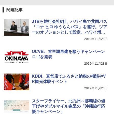
ュ(BC仕様) PATC-150B(EB)
送
解く (講談社現代新書)
関連記事
￥9,990
￥3,680
￥1,540
JTBら旅行会社6社、ハワイ島で共同バス
[キャンパーズコレクション 山善] 傘みたいに
ポインターライト 強力 小型 緑色/赤色/青紫色
「コナ ヒロ ゆうらんバス」を運行。ツア
広げるだけ パッとサッとテント キューブ ブ
USB充電式 高精度 超長距離照射 長時間使用
ーのオプションとして設定。ハワイ州観
ラックコーティング フルクローズ メッシュ 3
可能 安全ロック付き 高安全性 金属製耐久 コ
光局が協賛
人用 簡単設置 ポップアップテント PATC-15
ンパクト多機能設計 持ち運び便利 アウトド
2019年11月28日
0B エクルベージュ
ア/オフィス/教育現場/展示会用 緑
OCVB、首里城再建を願うキャンペーン
￥10,990
￥1,180
ロゴを発表
2019年11月28日
KDDI、直営店でふるさと納税の相談やV
R観光体験イベント
2019年11月26日
スターフライヤー、北九州～那覇線の値
下げやダブルマイル進呈の「沖縄旅行応
援キャンペーン」