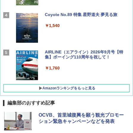
Coyote No.89 特集 星野道夫 夢見る旅
￥1,540
AIRLINE（エアライン）2026年9月号【特
集】ボーイング110周年を祝して！
￥1,760
Amazonランキングをもっと見る
編集部のおすすめ記事
D40 地球の歩き方 チェンマイ タイ北部の魅
[キャンパーズコレクション 山善] ポップアッ
BUNDOK(バンドック)ソロ ドーム 1 EX BDK
OCVB、首里城復興を願う観光プロモー
力的な町 2026～2027 地球の歩き方D アジア
プテント 傘みたいに広げて畳める パッとサ
-08EX カーキ ソロキャンプ ポリエステル フ
ション緊急キャンペーンなどを発表
ッとサンシェード キューブ フルクローズ メ
レーム テント
ッシュ 簡単設置 ワンタッチテント キャンプ
￥2,079
&ハイキング カーキ PATC-150(KH)