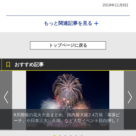
2019年11月8日
もっと関連記事を見る
トップページに戻る
おすすめ記事
8月開催の花火大会まとめ。国内最大級2.4万発「幕張ビ
ーチ」や日本三大「長岡」など大型イベント目白押し！
●
●
●
●
●
●