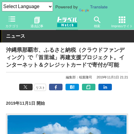
Powered by
Translate
トラベル Watch
地域
国内旅行
沖縄
カテゴリ
過去記事
検索
Impressサイト
ニュース
沖縄県那覇市、ふるさと納税（クラウドファンデ
ィング）で「首里城」再建支援プロジェクト。イ
ンターネット＆クレジットカードで寄付が可能
編集部：稲葉隆司
2019年11月1日 21:21
リスト
2019年11月1日 開始