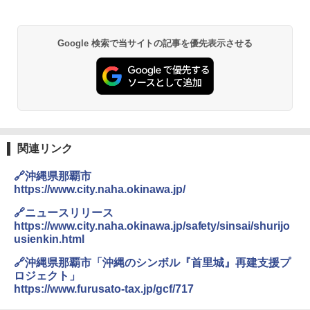
￥14,800
￥6,831
A09 地球の歩き方 イタリア 2026～2027 地
GRANDOOR ステンレス保冷剤 2個セット 2
Google 検索で当サイトの記事を優先表示させる
球の歩き方A ヨーロッパ
026リニューアル 急速冷凍 空間倍増 衛生的
PYKES PEAK (パイクスピーク) 着替えテン
コンパクト 保冷力長持ち
ト プライバシー テント 【中が透けない】 1
￥2,479
人用 折りたたみ 防災グッズ 災害用トイレ ビ
￥2,980
ーチ ピクニック ポップアップテント 携帯 簡
易 トイレテント (ブラック)
地球の歩き方 スター・ウォーズ
DEWEL パラソル 大型 ビーチ アウトドアパ
￥4,980
ラソル ガーデン サイトシート付 折りたたみ
関連リンク
￥2,695
防水 UVカット 4段階高さ調整 軽量 収納袋付
き
🔗沖縄県那覇市
ENDLESS BASE 《めざましテレビで紹介》
テント ワンタッチ RENEW 幅200 2-3人用 43
https://www.city.naha.okinawa.jp/
￥6,459
500002(88859)
🔗ニュースリリース
A26 地球の歩き方 チェコ ポーランド スロヴ
https://www.city.naha.okinawa.jp/safety/sinsai/shurijo
ァキア 2026～2027 地球の歩き方A ヨーロッ
￥5,999
熊撃退スプレー 熊よけスプレー 熊スプレー
パ
usienkin.html
【日本企業販売】超強力クマ対策スプレー 30
0ml（連続噴射30秒）110ml（連続噴射15
🔗沖縄県那覇市「沖縄のシンボル『首里城』再建支援プ
￥2,277
[キャンパーズコレクション 山善] 傘みたいに
秒）射程5～10m 安全ロック搭載 携帯収納袋
ロジェクト」
広げるだけ パッとサッとテント ブラックコ
付き ヒグマ・イノシシ対策 自治体・教育機
https://www.furusato-tax.jp/gcf/717
ーティング フルクローズ メッシュ 3-4人用
関の購入実績 登山・キャンプ・アウトドア・
簡単設置 ポップアップテント エクルベージ
防災用品 長期保存可能 緊急時用 日本国内発
新しい日本地理 地図・統計・移動から読み