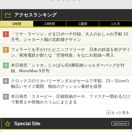
アクセスランキング
1時間
24時間
1週間
1カ月
「リサ・ラーソン」がま口ポーチ付録、大人のおしゃれ手帖 10
月号。ジャカード織の北欧猫デザイン
フェラーリを手がけたピニンファリーナ、日本の鉄道を初デザイ
ン。南海電鉄が新たな「空港特急」をなにわ筋線へ導入
本日発売「シャカ」じゃばら式4層収納ショルダーバッグが付
録、MonoMax 9月号
クロックスのリカバリーサンダルがセールで半額。23～31cmの
幅広いサイズ展開、独自のクッション素材を採用
本日発売「スヌーピー」圧縮収納ポーチ。ファスナー閉めるだけ
で着替えや荷物がスリムにまとまる
もっと見る
Special Site