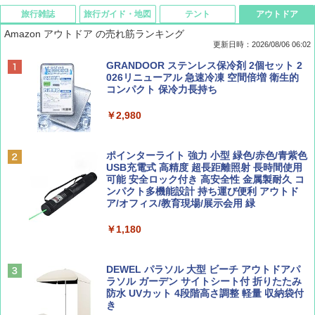
旅行雑誌
旅行ガイド・地図
テント
アウトドア
Amazon アウトドア の売れ筋ランキング
更新日時：2026/08/06 06:02
ディズニーファン ２０２６年 ９月号 [雑
D40 地球の歩き方 チェンマイ タイ北部の魅
[キャンパーズコレクション 山善] ポップアッ
GRANDOOR ステンレス保冷剤 2個セット 2
誌] (ＤＩＳＮＥＹ ＦＡＮ)
力的な町 2026～2027 地球の歩き方D アジア
プテント 傘みたいに広げて畳める パッとサ
026リニューアル 急速冷凍 空間倍増 衛生的
ッとサンシェード キューブ フルクローズ メ
コンパクト 保冷力長持ち
ッシュ 簡単設置 ワンタッチテント キャンプ
￥713
￥2,079
&ハイキング カーキ PATC-150(KH)
￥2,980
￥6,832
Coyote No.89 特集 星野道夫 夢見る旅
A09 地球の歩き方 イタリア 2026～2027 地
ポインターライト 強力 小型 緑色/赤色/青紫色
球の歩き方A ヨーロッパ
USB充電式 高精度 超長距離照射 長時間使用
PYKES PEAK (パイクスピーク) 着替えテン
可能 安全ロック付き 高安全性 金属製耐久 コ
￥1,540
ト プライバシー テント 【中が透けない】 1
ンパクト多機能設計 持ち運び便利 アウトド
￥2,479
人用 折りたたみ 防災グッズ 災害用トイレ ビ
ア/オフィス/教育現場/展示会用 緑
ーチ ピクニック ポップアップテント 携帯 簡
易 トイレテント (オリーブ)
￥1,180
山と溪谷 2026年8月号「南アルプス大全」
A26 地球の歩き方 チェコ ポーランド スロヴ
￥-
ァキア 2026～2027 地球の歩き方A ヨーロッ
パ
￥1,540
DEWEL パラソル 大型 ビーチ アウトドアパ
ラソル ガーデン サイトシート付 折りたたみ
￥2,277
ENDLESS BASE 《めざましテレビで紹介》
防水 UVカット 4段階高さ調整 軽量 収納袋付
テント ワンタッチ RENEW 幅200 2-3人用 43
き