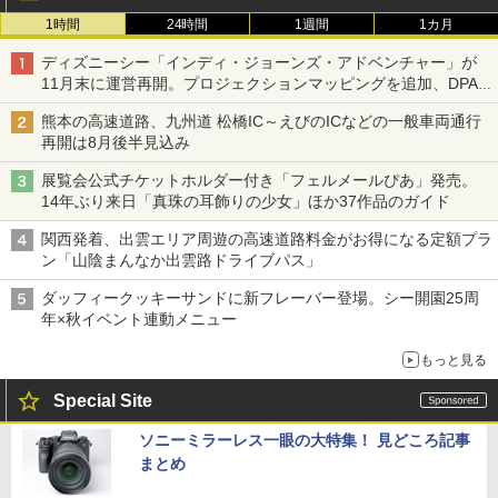
1時間
24時間
1週間
1カ月
ディズニーシー「インディ・ジョーンズ・アドベンチャー」が
11月末に運営再開。プロジェクションマッピングを追加、DPA
は1500円
熊本の高速道路、九州道 松橋IC～えびのICなどの一般車両通行
再開は8月後半見込み
展覧会公式チケットホルダー付き「フェルメールぴあ」発売。
14年ぶり来日「真珠の耳飾りの少女」ほか37作品のガイド
関西発着、出雲エリア周遊の高速道路料金がお得になる定額プラ
ン「山陰まんなか出雲路ドライブパス」
ダッフィークッキーサンドに新フレーバー登場。シー開園25周
年×秋イベント連動メニュー
もっと見る
Special Site
ソニーミラーレス一眼の大特集！ 見どころ記事
まとめ