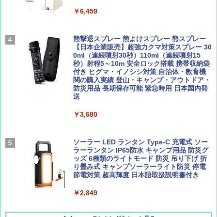
500002(89232)
AIRLINE（エアライン）2026年9月号【特
￥6,459
地球の歩き方 スター・ウォーズ
集】ボーイング110周年を祝して！
￥5,499
￥2,695
￥1,760
熊撃退スプレー 熊よけスプレー 熊スプレー
[キャンパーズコレクション 山善] 傘みたいに
【日本企業販売】超強力クマ対策スプレー 30
広げるだけ パッとサッとテント ブラックコ
0ml（連続噴射30秒）110ml（連続噴射15
ーティング フルクローズ メッシュ 3-4人用
秒）射程5～10m 安全ロック搭載 携帯収納袋
簡単設置 ポップアップテント エクルベージ
付き ヒグマ・イノシシ対策 自治体・教育機
BE-PAL(ビ-パル) 2026年 9 月号【特別付録:
新しい日本地理 地図・統計・移動から読み
ュ(BC仕様) PATC-150B(EB)
関の購入実績 登山・キャンプ・アウトドア・
SOTO ミニマル"旅"財布 ランダム2種】
解く (講談社現代新書)
防災用品 長期保存可能 緊急時用 日本国内発
送
￥8,991
￥1,500
￥1,540
￥3,680
Coleman(コールマン) ツーリングドーム/LD
X 2人用 3人用 キャンプ アウトドア フェス
収納 コンパクト 簡単設営 カンガルーテント
ソーラー LED ランタン Type-C 充電式 ソー
ソロキャンプ ソロテント
ラーランタン IP65防水 キャンプ用品 防災グ
ッズ 6種類のライトモード 防災 吊り下げ 折
り畳み式 キャンプソーラーライト防災 停電
￥20,718
節電対策 超高輝度 日本語取扱説明書付き
￥2,849