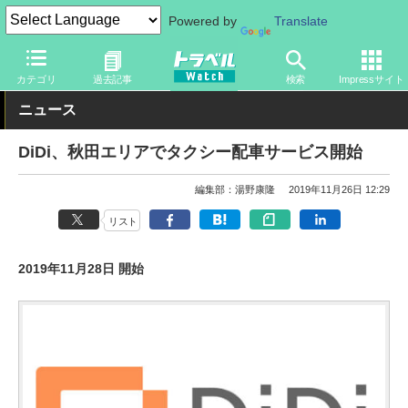
Powered by
Translate
トラベル Watch
旅の方法
クルマ旅
その他
カテゴリ
過去記事
検索
Impressサイト
ニュース
DiDi、秋田エリアでタクシー配車サービス開始
編集部：湯野康隆
2019年11月26日 12:29
リスト
2019年11月28日 開始