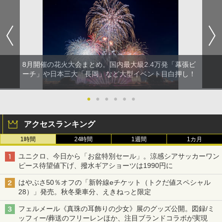
8月開催の花火大会まとめ。国内最大級2.4万発「幕張ビ
ーチ」や日本三大「長岡」など大型イベント目白押し！
●
●
●
●
●
●
アクセスランキング
1時間
24時間
1週間
1カ月
ユニクロ、今日から「お盆特別セール」。涼感シアサッカーワン
ピース待望値下げ、撥水ギアショーツは1990円に
はやぶさ50％オフの「新幹線eチケット（トクだ値スペシャル
28）」発売。秋冬乗車分、えきねっと限定
フェルメール《真珠の耳飾りの少女》展のグッズ公開。図録/ミ
ッフィー/葬送のフリーレンほか、注目ブランドコラボが実現