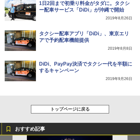
1日2回まで初乗り料金がタダに。タクシ
[キャンパーズコレクション 山善] 傘みたいに
ポインターライト 強力 小型 緑色/赤色/青紫色
ー配車サービス「DiDi」が沖縄で開始
広げるだけ パッとサッとテント キューブワ
USB充電式 高精度 超長距離照射 長時間使用
イド ブラックコーティング フルクローズ メ
可能 安全ロック付き 高安全性 金属製耐久 コ
2019年8月26日
ッシュ 4人用 簡単設置 ポップアップテント P
ンパクト多機能設計 持ち運び便利 アウトド
ATCW-150B エクルベージュ
ア/オフィス/教育現場/展示会用 緑
タクシー配車アプリ「DiDi」、東京エリ
￥-
￥1,180
アで予約配車機能提供
2019年8月8日
DiDi、PayPay決済でタクシー代を半額に
するキャンペーン
2019年9月26日
トップページに戻る
おすすめ記事