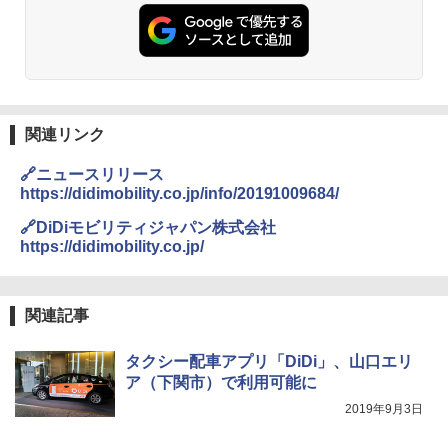
￥3,680
PYKES PEAK (パイクスピーク) 着替えテン
￥2,695
ト プライバシー テント 【中が透けない】 1
人用 折りたたみ 防災グッズ 災害用トイレ ビ
ーチ ピクニック ポップアップテント 携帯 簡
GRANDOOR ステンレス保冷剤 2個セット 2
易 トイレテント (グレー)
026リニューアル 急速冷凍 空間倍増 衛生的
コンパクト 保冷力長持ち
A09 地球の歩き方 イタリア 2026～2027 地
￥4,980
球の歩き方A ヨーロッパ
関連リンク
￥2,980
￥2,479
🔗ニュースリリース
ENDLESS BASE 《めざましテレビで紹介》
テント ワンタッチ RENEW 幅200 2-3人用 43
BUNDOK(バンドック)ソロ ドーム 1 EX BDK
https://didimobility.co.jp/info/20191009684/
500002(88859)
-08EX カーキ ソロキャンプ ポリエステル フ
レーム ドーム型 テント
🔗DiDiモビリティジャパン株式会社
A26 地球の歩き方 チェコ ポーランド スロヴ
https://didimobility.co.jp/
ァキア 2026～2027 地球の歩き方A ヨーロッ
￥5,999
パ
￥-
￥2,277
[キャンパーズコレクション 山善] 傘みたいに
関連記事
広げるだけ パッとサッとテント ブラックコ
DEWEL パラソル 大型 ビーチ アウトドアパ
ーティング フルクローズ メッシュ 3-4人用
ラソル ガーデン サイトシート付 折りたたみ
簡単設置 ポップアップテント エクルベージ
防水 UVカット 4段階高さ調整 軽量 収納袋付
新しい日本地理 地図・統計・移動から読み
タクシー配車アプリ「DiDi」、山口エリ
ュ(BC仕様) PATC-150B(EB)
き
解く (講談社現代新書)
ア（下関市）で利用可能に
￥9,990
￥6,459
2019年9月3日
￥1,540