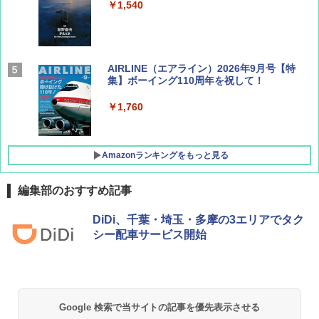
￥1,540
AIRLINE（エアライン）2026年9月号【特
集】ボーイング110周年を祝して！
￥1,760
Amazonランキングをもっと見る
編集部のおすすめ記事
D40 地球の歩き方 チェンマイ タイ北部の魅
[キャンパーズコレクション 山善] ポップアッ
熊撃退スプレー 熊よけスプレー 熊スプレー
DiDi、千葉・埼玉・多摩の3エリアでタク
力的な町 2026～2027 地球の歩き方D アジア
プテント 傘みたいに広げて畳める パッとサ
【日本企業販売】超強力クマ対策スプレー 30
シー配車サービス開始
ッとサンシェード キューブ フルクローズ メ
0ml（連続噴射30秒）110ml（連続噴射15
ッシュ 簡単設置 ワンタッチテント キャンプ
秒）射程5～10m 安全ロック搭載 携帯収納袋
￥2,079
&ハイキング カーキ PATC-150(KH)
付き ヒグマ・イノシシ対策 自治体・教育機
関の購入実績 登山・キャンプ・アウトドア・
防災用品 長期保存可能 緊急時用 日本国内発
￥6,830
送
地球の歩き方 スター・ウォーズ
Google 検索で当サイトの記事を優先表示させる