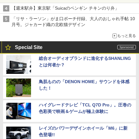
【週末駅弁】東京駅「Suicaのペンギン チキンのり弁」
「リサ・ラーソン」がま口ポーチ付録、大人のおしゃれ手帖 10
月号。ジャカード織の北欧猫デザイン
もっと見る
Special Site
総合オーディオブランドに進化するSHANLING
とは何者か？
鳥肌ものの「DENON HOME」サウンドを体感
した！
ハイグレードテレビ「TCL Q7D Pro」。圧巻の
色彩美で映画＆ゲームが極上体験に
レイズのパワーデザインホイール「M6」に新
色登場!!