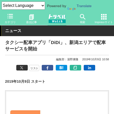
Powered by
Translate
トラベル Watch
旅の方法
クルマ旅
その他
カテゴリ
過去記事
検索
Impressサイト
ニュース
タクシー配車アプリ「DiDi」、新潟エリアで配車
サービスを開始
編集部：湯野康隆
2019年10月9日 10:58
リスト
2019年10月9日 スタート