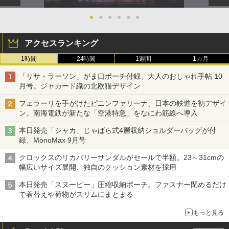
●
●
●
●
●
●
アクセスランキング
1時間
24時間
1週間
1カ月
「リサ・ラーソン」がま口ポーチ付録、大人のおしゃれ手帖 10
月号。ジャカード織の北欧猫デザイン
フェラーリを手がけたピニンファリーナ、日本の鉄道を初デザイ
ン。南海電鉄が新たな「空港特急」をなにわ筋線へ導入
本日発売「シャカ」じゃばら式4層収納ショルダーバッグが付
録、MonoMax 9月号
クロックスのリカバリーサンダルがセールで半額。23～31cmの
幅広いサイズ展開、独自のクッション素材を採用
本日発売「スヌーピー」圧縮収納ポーチ。ファスナー閉めるだけ
で着替えや荷物がスリムにまとまる
もっと見る