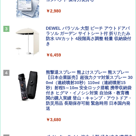
ト プライバシー テント 【中が透けない】 1
￥1,500
￥2,479
人用 折りたたみ 防災グッズ 災害用トイレ ビ
￥2,980
ーチ ピクニック ポップアップテント 携帯 簡
易 トイレテント (ブラック)
山と溪谷 2026年8月号「南アルプス大全」
地球の歩き方 スター・ウォーズ
DEWEL パラソル 大型 ビーチ アウトドアパ
￥4,980
ラソル ガーデン サイトシート付 折りたたみ
￥1,540
￥2,695
防水 UVカット 4段階高さ調整 軽量 収納袋付
き
ENDLESS BASE 《めざましテレビで紹介》
テント ワンタッチ RENEW 幅200 2-3人用 43
￥6,459
500002(88859)
Coyote No.89 特集 星野道夫 夢見る旅
A26 地球の歩き方 チェコ ポーランド スロヴ
ァキア 2026～2027 地球の歩き方A ヨーロッ
￥5,999
熊撃退スプレー 熊よけスプレー 熊スプレー
パ
￥1,540
【日本企業販売】超強力クマ対策スプレー 30
0ml（連続噴射30秒）110ml（連続噴射15
￥2,277
[キャンパーズコレクション 山善] 傘みたいに
秒）射程5～10m 安全ロック搭載 携帯収納袋
広げるだけ パッとサッとテント ブラックコ
付き ヒグマ・イノシシ対策 自治体・教育機
ーティング フルクローズ メッシュ 3-4人用
関の購入実績 登山・キャンプ・アウトドア・
簡単設置 ポップアップテント エクルベージ
防災用品 長期保存可能 緊急時用 日本国内発
AIRLINE（エアライン）2026年9月号【特
新しい日本地理 地図・統計・移動から読み
ュ(BC仕様) PATC-150B(EB)
送
集】ボーイング110周年を祝して！
解く (講談社現代新書)
￥9,990
￥3,680
￥1,760
￥1,540