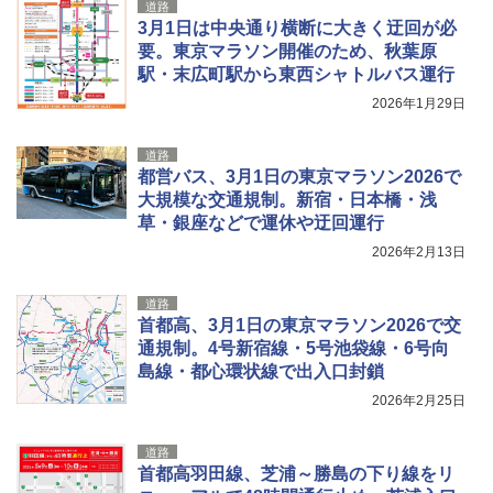
道路
3月1日は中央通り横断に大きく迂回が必
要。東京マラソン開催のため、秋葉原
駅・末広町駅から東西シャトルバス運行
2026年1月29日
道路
都営バス、3月1日の東京マラソン2026で
大規模な交通規制。新宿・日本橋・浅
草・銀座などで運休や迂回運行
2026年2月13日
道路
首都高、3月1日の東京マラソン2026で交
通規制。4号新宿線・5号池袋線・6号向
島線・都心環状線で出入口封鎖
2026年2月25日
道路
首都高羽田線、芝浦～勝島の下り線をリ