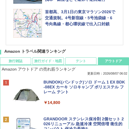
首都高、3月1日の東京マラソン2026で
交通規制。4号新宿線・5号池袋線・6
号向島線・都心環状線で出入口封鎖
Amazon トラベル関連ランキング
旅行雑誌
旅行ガイド・地図
テント
アウトドア
Amazon アウトドア の売れ筋ランキング
更新日時：2026/08/07 06:02
ディズニーファン ２０２６年 ９月号 [雑
D40 地球の歩き方 チェンマイ タイ北部の魅
[キャンパーズコレクション 山善] ポップアッ
BUNDOK(バンドック)ソロ ドーム 1 EX BDK
誌] (ＤＩＳＮＥＹ ＦＡＮ)
力的な町 2026～2027 地球の歩き方D アジア
プテント 傘みたいに広げて畳める パッとサ
-08EX カーキ ソロキャンプ ポリエステル フ
ッとサンシェード キューブ フルクローズ メ
レーム テント
ッシュ 簡単設置 ワンタッチテント キャンプ
￥713
￥2,079
&ハイキング カーキ PATC-150(KH)
￥14,800
￥6,831
BE-PAL(ビ-パル) 2026年 9 月号【特別付録:
A09 地球の歩き方 イタリア 2026～2027 地
GRANDOOR ステンレス保冷剤 2個セット 2
SOTO ミニマル"旅"財布 ランダム2種】
球の歩き方A ヨーロッパ
026リニューアル 急速冷凍 空間倍増 衛生的
PYKES PEAK (パイクスピーク) 着替えテン
コンパクト 保冷力長持ち