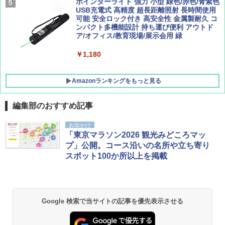
[キャンパーズコレクション 山善] 傘みたいに
ポインターライト 強力 小型 緑色/赤色/青紫色
広げるだけ パッとサッとテント キューブ ブ
USB充電式 高精度 超長距離照射 長時間使用
ラックコーティング フルクローズ メッシュ 3
可能 安全ロック付き 高安全性 金属製耐久 コ
人用 簡単設置 ポップアップテント PATC-15
ンパクト多機能設計 持ち運び便利 アウトド
0B エクルベージュ
ア/オフィス/教育現場/展示会用 緑
￥10,990
￥1,180
Amazonランキングをもっと見る
編集部のおすすめ記事
お出かけ
「東京マラソン2026 観光みどころマッ
プ」公開。コース沿いの名所や立ち寄り
スポット100か所以上を掲載
Google 検索で当サイトの記事を優先表示させる