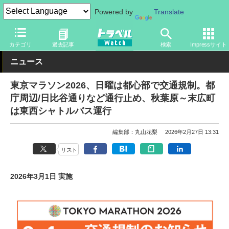
Powered by
Translate
トラベル Watch
企業・政府・官庁
道路
一般道路
カテゴリ
過去記事
検索
Impressサイト
ニュース
東京マラソン2026、日曜は都心部で交通規制。都
庁周辺/日比谷通りなど通行止め、秋葉原～末広町
は東西シャトルバス運行
編集部：丸山花梨
2026年2月27日 13:31
リスト
2026年3月1日 実施