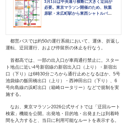
3月1日は中央通り横断に大きく迂回が
必要。東京マラソン開催のため、秋葉
原駅・末広町駅から東西シャトルバス
運行
都営バスでは約50の運行系統において、運休、折返し
運転、迂回運行、および停留所の休止を行なう。
首都高では、一部の出入口が車両通行禁止に。スター
ト地点に近い4号新宿線の新宿出入口（上り）・新宿出
口（下り）は6時30分ごろから通行止めとなるほか、5号
池袋線の飯田橋出口（上り）・西神田出口（下り）、6
号向島線の浜町出口（箱崎ロータリー）などで規制を実
施する。
なお、東京マラソン2026公式サイトでは「迂回ルート
検索」機能を公開。出発地・目的地・出発または到着時
間を入力すると、当日に利用可能なルートを表示する。