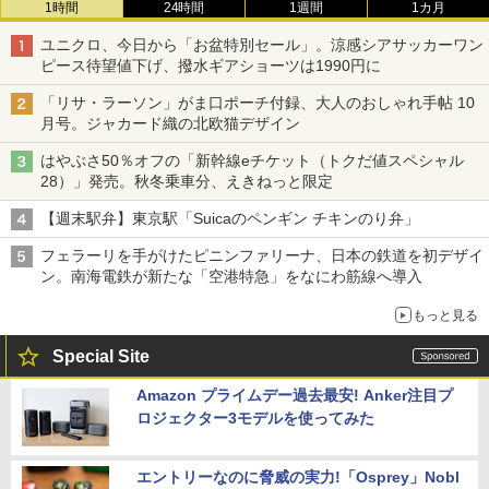
1時間
24時間
1週間
1カ月
ユニクロ、今日から「お盆特別セール」。涼感シアサッカーワン
ピース待望値下げ、撥水ギアショーツは1990円に
「リサ・ラーソン」がま口ポーチ付録、大人のおしゃれ手帖 10
月号。ジャカード織の北欧猫デザイン
はやぶさ50％オフの「新幹線eチケット（トクだ値スペシャル
28）」発売。秋冬乗車分、えきねっと限定
【週末駅弁】東京駅「Suicaのペンギン チキンのり弁」
フェラーリを手がけたピニンファリーナ、日本の鉄道を初デザイ
ン。南海電鉄が新たな「空港特急」をなにわ筋線へ導入
もっと見る
Special Site
Amazon プライムデー過去最安! Anker注目プ
ロジェクター3モデルを使ってみた
エントリーなのに脅威の実力!「Osprey」Nobl