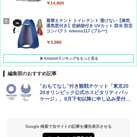
￥9,990
￥14,800
￥1,760
￥2,277
[キャンパーズコレクション 山善] 傘みたいに
着替えテント トイレテント 透けない【換気
広げるだけ パッとサッとテント キューブワ
通気窓付き】収納袋付き UVカット 防水 防災
イド ブラックコーティング フルクローズ メ
コンパクト iimono117 (ブルー)
ッシュ 4人用 簡単設置 ポップアップテント P
ATCW-150B エクルベージュ
￥3,080
￥-
Amazonランキングをもっと見る
編集部のおすすめ記事
“おもてなし”付き観戦チケット「東京20
20オリンピック公式ホスピタリティパッ
ケージ」。8月下旬以降に申し込み受付開
始
Google 検索で当サイトの記事を優先表示させる