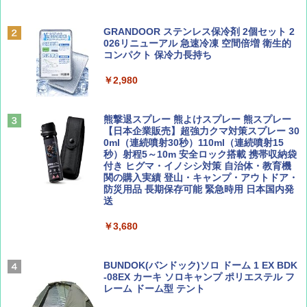
￥6,831
BE-PAL(ビ-パル) 2026年 9 月号【特別付録:
D40 地球の歩き方 チェンマイ タイ北部の魅
SOTO ミニマル"旅"財布 ランダム2種】
力的な町 2026～2027 地球の歩き方D アジア
GRANDOOR ステンレス保冷剤 2個セット 2
PYKES PEAK (パイクスピーク) 着替えテン
026リニューアル 急速冷凍 空間倍増 衛生的
ト プライバシー テント 【中が透けない】 1
コンパクト 保冷力長持ち
￥1,500
￥2,079
人用 折りたたみ 防災グッズ 災害用トイレ ビ
ーチ ピクニック ポップアップテント 携帯 簡
￥2,980
易 トイレテント (グレー)
山と溪谷 2026年8月号「南アルプス大全」
A09 地球の歩き方 イタリア 2026～2027 地
￥4,980
球の歩き方A ヨーロッパ
熊撃退スプレー 熊よけスプレー 熊スプレー
￥1,540
【日本企業販売】超強力クマ対策スプレー 30
￥2,479
0ml（連続噴射30秒）110ml（連続噴射15
ENDLESS BASE 《めざましテレビで紹介》
秒）射程5～10m 安全ロック搭載 携帯収納袋
テント ワンタッチ RENEW 幅200 2-3人用 43
付き ヒグマ・イノシシ対策 自治体・教育機
500002(88859)
関の購入実績 登山・キャンプ・アウトドア・
防災用品 長期保存可能 緊急時用 日本国内発
Coyote No.89 特集 星野道夫 夢見る旅
地球の歩き方 スター・ウォーズ
送
￥5,999
￥1,540
￥2,695
￥3,680
[キャンパーズコレクション 山善] 傘みたいに
広げるだけ パッとサッとテント ブラックコ
ーティング フルクローズ メッシュ 3-4人用
BUNDOK(バンドック)ソロ ドーム 1 EX BDK
簡単設置 ポップアップテント エクルベージ
-08EX カーキ ソロキャンプ ポリエステル フ
AIRLINE（エアライン）2026年9月号【特
A26 地球の歩き方 チェコ ポーランド スロヴ
ュ(BC仕様) PATC-150B(EB)
レーム ドーム型 テント
集】ボーイング110周年を祝して！
ァキア 2026～2027 地球の歩き方A ヨーロッ
パ