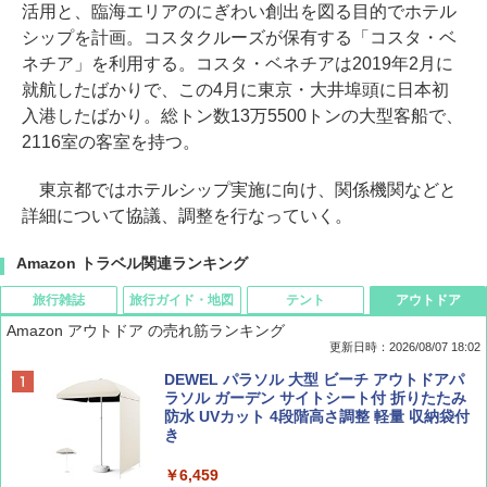
活用と、臨海エリアのにぎわい創出を図る目的でホテル
シップを計画。コスタクルーズが保有する「コスタ・ベ
ネチア」を利用する。コスタ・ベネチアは2019年2月に
就航したばかりで、この4月に東京・大井埠頭に日本初
入港したばかり。総トン数13万5500トンの大型客船で、
2116室の客室を持つ。
東京都ではホテルシップ実施に向け、関係機関などと
詳細について協議、調整を行なっていく。
Amazon トラベル関連ランキング
旅行雑誌
旅行ガイド・地図
テント
アウトドア
Amazon アウトドア の売れ筋ランキング
更新日時：2026/08/07 18:02
ディズニーファン ２０２６年 ９月号 [雑
僕が見た未来【完全版】
[キャンパーズコレクション 山善] ポップアッ
DEWEL パラソル 大型 ビーチ アウトドアパ
誌] (ＤＩＳＮＥＹ ＦＡＮ)
プテント 傘みたいに広げて畳める パッとサ
ラソル ガーデン サイトシート付 折りたたみ
ッとサンシェード キューブ フルクローズ メ
防水 UVカット 4段階高さ調整 軽量 収納袋付
￥0
ッシュ 簡単設置 ワンタッチテント キャンプ
き
￥713
&ハイキング カーキ PATC-150(KH)
￥6,459