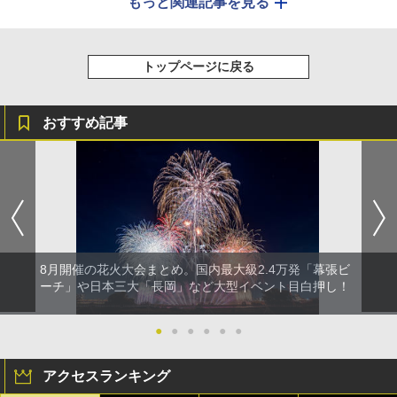
もっと関連記事を見る
トップページに戻る
おすすめ記事
8月開催の花火大会まとめ。国内最大級2.4万発「幕張ビ
ーチ」や日本三大「長岡」など大型イベント目白押し！
●
●
●
●
●
●
アクセスランキング