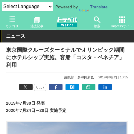
Powered by
Translate
トラベル Watch
地域
国内旅行
東京
カテゴリ
過去記事
検索
Impressサイト
ニュース
東京国際クルーズターミナルでオリンピック期間
にホテルシップ実施。客船「コスタ・ベネチア」
利用
編集部：多和田新也
2019年8月2日 18:35
リスト
2019年7月30日 発表
2020年7月24日～29日 実施予定