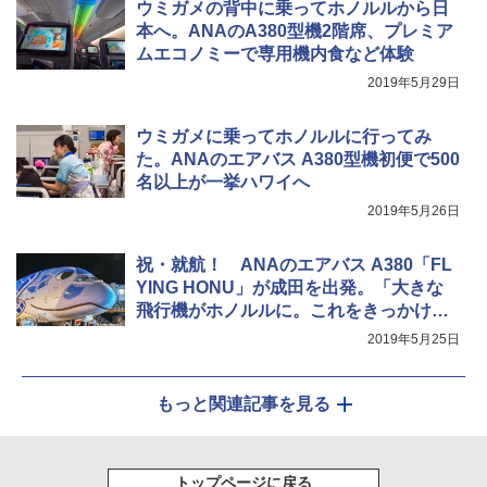
ウミガメの背中に乗ってホノルルから日
本へ。ANAのA380型機2階席、プレミア
￥-
￥7,884
ムエコノミーで専用機内食など体験
2019年5月29日
ウミガメに乗ってホノルルに行ってみ
た。ANAのエアバス A380型機初便で500
名以上が一挙ハワイへ
2019年5月26日
祝・就航！ ANAのエアバス A380「FL
YING HONU」が成田を出発。「大きな
飛行機がホノルルに。これをきっかけに
環境保護を進めたい」と平子社長
2019年5月25日
もっと関連記事を見る
トップページに戻る