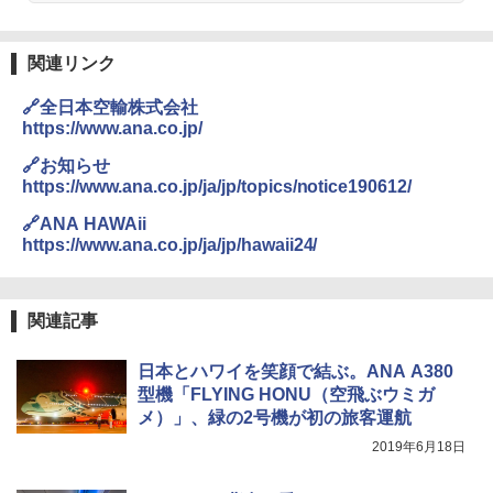
防災用品 長期保存可能 緊急時用 日本国内発
送
￥4,980
関連リンク
￥3,680
ENDLESS BASE 《めざましテレビで紹介》
🔗全日本空輸株式会社
テント ワンタッチ RENEW 幅200 2-3人用 43
https://www.ana.co.jp/
500002(89232)
GRANDOOR ステンレス保冷剤 2個セット 2
026リニューアル 急速冷凍 空間倍増 衛生的
🔗お知らせ
コンパクト 保冷力長持ち
￥5,999
https://www.ana.co.jp/ja/jp/topics/notice190612/
￥2,980
🔗ANA HAWAii
[キャンパーズコレクション 山善] 傘みたいに
https://www.ana.co.jp/ja/jp/hawaii24/
広げるだけ パッとサッとテント ブラックコ
ーティング フルクローズ メッシュ 3-4人用
ポインターライト 強力 小型 緑色/赤色/青紫色
簡単設置 ポップアップテント エクルベージ
USB充電式 高精度 超長距離照射 長時間使用
ュ(BC仕様) PATC-150B(EB)
可能 安全ロック付き 高安全性 金属製耐久 コ
関連記事
ンパクト多機能設計 持ち運び便利 アウトド
ア/オフィス/教育現場/展示会用 緑
￥9,990
日本とハワイを笑顔で結ぶ。ANA A380
￥1,180
型機「FLYING HONU（空飛ぶウミガ
メ）」、緑の2号機が初の旅客運航
[キャンパーズコレクション 山善] 傘みたいに
広げるだけ パッとサッとテント キューブワ
2019年6月18日
イド ブラックコーティング フルクローズ メ
電動エアーポンプ SUP用 20PSI 電動ポンプ
ッシュ 4人用 簡単設置 ポップアップテント P
ゴムボート 空気入れ 空気抜き 自動停止 過熱
ATCW-150B エクルベージュ
保護 日光可読lcd 7種類ノズル付き