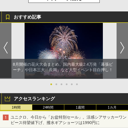
おすすめ記事
8月開催の花火大会まとめ。国内最大級2.4万発「幕張ビ
ーチ」や日本三大「長岡」など大型イベント目白押し！
●
●
●
●
●
●
アクセスランキング
1時間
24時間
1週間
1カ月
ユニクロ、今日から「お盆特別セール」。涼感シアサッカーワン
ピース待望値下げ、撥水ギアショーツは1990円に