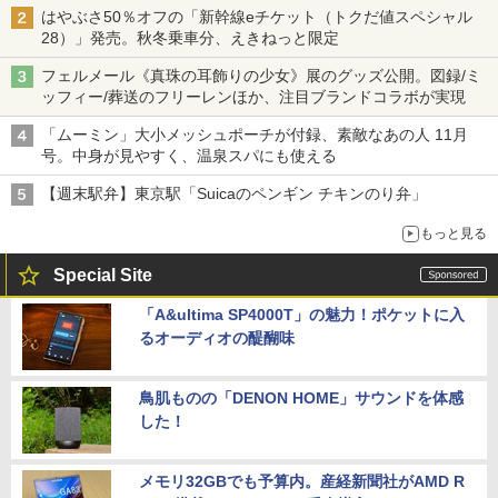
はやぶさ50％オフの「新幹線eチケット（トクだ値スペシャル
28）」発売。秋冬乗車分、えきねっと限定
フェルメール《真珠の耳飾りの少女》展のグッズ公開。図録/ミ
ッフィー/葬送のフリーレンほか、注目ブランドコラボが実現
「ムーミン」大小メッシュポーチが付録、素敵なあの人 11月
号。中身が見やすく、温泉スパにも使える
【週末駅弁】東京駅「Suicaのペンギン チキンのり弁」
もっと見る
Special Site
「A&ultima SP4000T」の魅力！ポケットに入
るオーディオの醍醐味
鳥肌ものの「DENON HOME」サウンドを体感
した！
メモリ32GBでも予算内。産経新聞社がAMD R