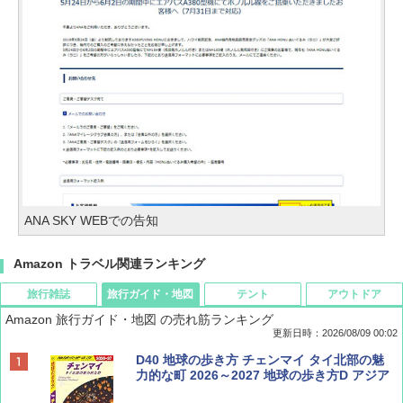
ANA SKY WEBでの告知
Amazon トラベル関連ランキング
旅行雑誌
旅行ガイド・地図
テント
アウトドア
Amazon 旅行ガイド・地図 の売れ筋ランキング
更新日時：2026/08/09 00:02
BE-PAL(ビ-パル) 2026年 9 月号【特別付録:
D40 地球の歩き方 チェンマイ タイ北部の魅
SOTO ミニマル"旅"財布 ランダム2種】
力的な町 2026～2027 地球の歩き方D アジア