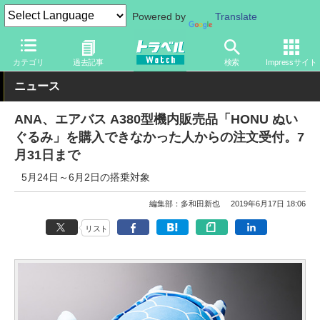
Powered by
Translate
トラベル Watch
地域
海外旅行
ハワイ
カテゴリ
過去記事
検索
Impressサイト
ニュース
ANA、エアバス A380型機内販売品「HONU ぬい
ぐるみ」を購入できなかった人からの注文受付。7
月31日まで
5月24日～6月2日の搭乗対象
編集部：多和田新也
2019年6月17日 18:06
リスト