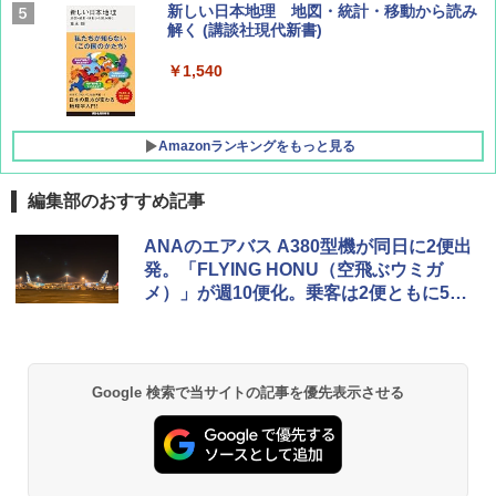
AIRLINE（エアライン）2026年9月号【特
新しい日本地理 地図・統計・移動から読み
集】ボーイング110周年を祝して！
解く (講談社現代新書)
￥1,760
￥1,540
Amazonランキングをもっと見る
編集部のおすすめ記事
[キャンパーズコレクション 山善] ポップアッ
DEWEL パラソル 大型 ビーチ アウトドアパ
ANAのエアバス A380型機が同日に2便出
プテント 傘みたいに広げて畳める パッとサ
ラソル ガーデン サイトシート付 折りたたみ
発。「FLYING HONU（空飛ぶウミガ
ッとサンシェード キューブ フルクローズ メ
防水 UVカット 4段階高さ調整 軽量 収納袋付
メ）」が週10便化。乗客は2便ともに500
ッシュ 簡単設置 ワンタッチテント キャンプ
き
&ハイキング カーキ PATC-150(KH)
名以上
￥6,459
￥6,830
Google 検索で当サイトの記事を優先表示させる
熊撃退スプレー 熊よけスプレー 熊スプレー
PYKES PEAK (パイクスピーク) 着替えテン
【日本企業販売】超強力クマ対策スプレー 30
ト プライバシー テント 【中が透けない】 1
0ml（連続噴射30秒）110ml（連続噴射15
人用 折りたたみ 防災グッズ 災害用トイレ ビ
秒）射程5～10m 安全ロック搭載 携帯収納袋
ーチ ピクニック ポップアップテント 携帯 簡
付き ヒグマ・イノシシ対策 自治体・教育機
易 トイレテント (ブラック)
関の購入実績 登山・キャンプ・アウトドア・