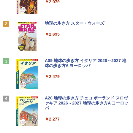
￥1,500
￥2,079
ディズニーファン ２０２６年 ９月号 [雑
地球の歩き方 スター・ウォーズ
誌] (ＤＩＳＮＥＹ ＦＡＮ)
￥2,695
￥713
山と溪谷 2026年8月号「南アルプス大全」
A09 地球の歩き方 イタリア 2026～2027 地
球の歩き方A ヨーロッパ
￥1,540
￥2,479
Coyote No.89 特集 星野道夫 夢見る旅
A26 地球の歩き方 チェコ ポーランド スロヴ
ァキア 2026～2027 地球の歩き方A ヨーロッ
パ
￥1,540
￥2,277