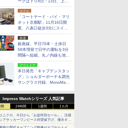
ークは下り8日・13日、上り
14日・15日
ホテル
「コートヤード・バイ・マリ
オット京都駅」11月16日開
業。八条口徒歩3分にスイー
ト含む全270室、ダイニング
鉄道
も併設
銀座線、平日70本・土休日
58本増発で日中の運転を3分
間隔へ短縮。丸ノ内線も池袋
～中野坂上を4分間隔に
アウトドア
本日発売「キャプテンスタッ
グ」ショルダーポーチ＆調光
サングラス付録、MonoMax
9月号増刊
Impress Watchシリーズ 人気記事
時間
24時間
1週間
1カ月
ユニクロ、今日から「お盆特別セール」。涼感
シアサッカーワンピース待望値下げ、撥水ギア
ショーツは1990円に
東映の歴代オープニング映像がカプセルトイ