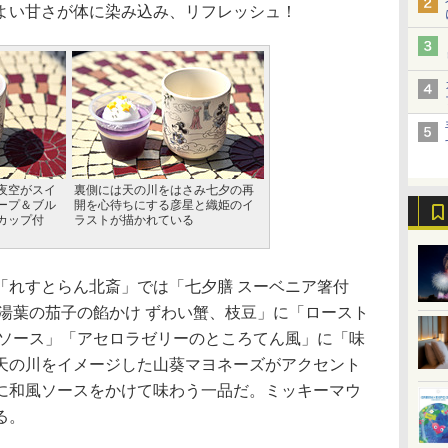
よい甘さが体に染み込み、リフレッシュ！
夜空がスイ
裏側には天の川をはさみ七夕の再
ープ＆ブル
開を心待ちにする彦星と織姫のイ
カップ付
ラストが描かれている
れすとらん北斎」では「七夕膳 スーベニア箸付
き湯葉の茄子の餡かけ ずわい蟹、枝豆」に「ロースト
風ソース」「アセロラゼリーのところてん風」に「味
天の川をイメージした山葵マヨネーズがアクセント
に和風ソースをかけて味わう一品だ。ミッキーマウ
る。