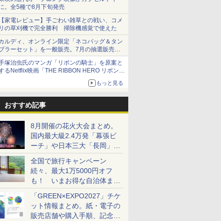
に。全5種で8月下旬発売
【家電レビュー】手ごわい雑草との戦い、コメ
リの草刈機で完全勝利 掃除機感覚で使えた
カルディ、オンライン限定「ネコバッグ＆タン
ブラーセット」を一般販売。7月の抽選販売の
当選無効分
手塚治虫氏のマンガ「リボンの騎士」を原案と
するNetflix映画「THE RIBBON HERO リボンヒ
ーロー」本日配信開始
もっと見る
おすすめ記事
8月開催の花火大会まとめ。
国内最大級2.4万発「幕張ビ
ーチ」や日本三大「長岡」な
ど大型イベント目白押し！
全国で旅行キャンペーン
続々、最大1万5000円オフ
も！ いまお得な自治体まと
め
「GREEN×EXPO2027」チケ
ット情報まとめ。紙・電子の
販売店舗や購入手順、記念チ