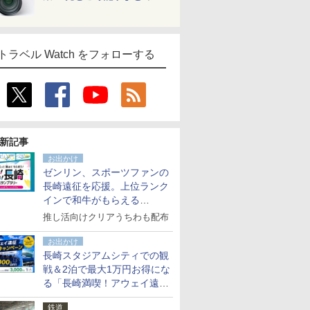
トラベル Watch をフォローする
新記事
お出かけ
ゼンリン、スポーツファンの
長崎遠征を応援。上位ランク
インで和牛がもらえる
「GO！GO！長崎スタンプラ
推し活向けクリアうちわも配布
リー」
お出かけ
長崎スタジアムシティでの観
戦＆2泊で最大1万円お得にな
る「長崎満喫！アウェイ遠征
応援キャンペーン」
鉄道