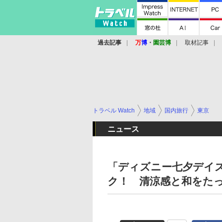
過去記事
万
博
・
園芸博
取材記事
トラベル Watch
地域
国内旅行
東京
ニュース
「ディズニー七夕デイ
ク！ 清涼感と和をた