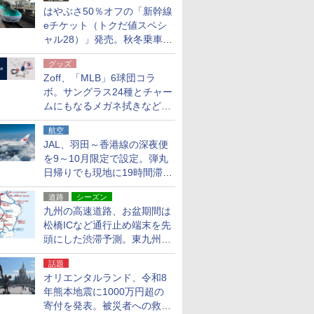
はやぶさ50％オフの「新幹線
eチケット（トクだ値スペシ
ャル28）」発売。秋冬乗車
分、えきねっと限定
グッズ
Zoff、「MLB」6球団コラ
ボ。サングラス24種とチャー
ムにもなるメガネ拭きなど雑
貨24種
航空
JAL、羽田～香港線の深夜便
を9～10月限定で設定。弾丸
日帰りでも現地に19時間滞在
できる
道路
シーズン
九州の高速道路、お盆期間は
松橋ICなど通行止め端末を先
頭にした渋滞予測。東九州道
への迂回は料金調整を実施
話題
オリエンタルランド、令和8
年熊本地震に1000万円超の
寄付を発表。被災者への救援