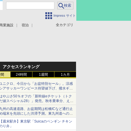
Impress サイト
全カテゴリ
商業施設
宿泊
アクセスランキング
時間
24時間
1週間
1カ月
ユニクロ、今日から「お盆特別セール」。涼感
シアサッカーワンピース待望値下げ、撥水ギア
ショーツは1990円に
はやぶさ50％オフの「新幹線eチケット（トク
だ値スペシャル28）」発売。秋冬乗車分、えき
ねっと限定
九州の高速道路、お盆期間は松橋ICなど通行止
め端末を先頭にした渋滞予測。東九州道への迂
回は料金調整を実施
【週末駅弁】東京駅「Suicaのペンギン チキン
のり弁」