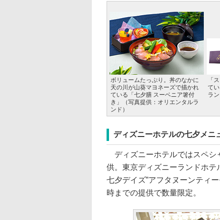
ボリュームたっぷり。丼のなかに
「ス
天の川が山葵マヨネーズで描かれ
てい
ている「七夕膳 スーベニア箸付
ラン
き」（写真提供：オリエンタルラ
ンド）
ディズニーホテルの七夕メニ
ディズニーホテルではスペシャ
供。東京ディズニーランドホテ
七夕デイズ”アフタヌーンティーセ
時までの提供で数量限定。