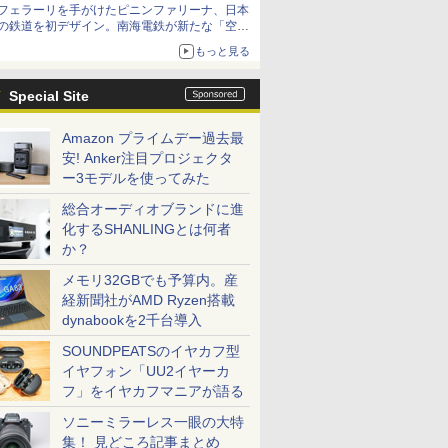
フェラーリを手がけたピニンファリーナ、日本
の鉄道を初デザイン。南海電鉄が新たな「空港
特急」をなにわ筋線へ導入
もっと見る
Special Site
Amazon プライムデー過去最
安! Anker注目プロジェクタ
ー3モデルを使ってみた
総合オーディオブランドに進
化するSHANLINGとは何者
か？
メモリ32GBでも予算内。産
経新聞社がAMD Ryzen搭載
dynabookを2千台導入
SOUNDPEATSのイヤカフ型
イヤフォン「UU2イヤーカ
フ」をイヤカフマニアが語る
ソニーミラーレス一眼の大特
集！ 見どころ記事まとめ