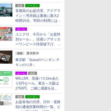
活動・復旧支援
道路
シーズン
首都高のお盆渋滞、アクアラ
イン～湾岸線は通過に最大2
時間15分。羽田の利用には
「空港西出口」の利用検討を
セール
ユニクロ、今日から「お盆特
別セール」。涼感シアサッカ
ーワンピース待望値下げ、撥
水ギアショーツは1990円に
週末駅弁
連載
東京駅「Suicaのペンギン チ
キンのり弁」
セール
道路
WILLER、高速バス1kmあた
り5円セール。東京～大阪は
2750円、ご縁に感謝を込め
た20周年記念キャンペーン
道路
シーズン
お盆各地の渋滞、日付・道路
別の通過所要時間の一覧。ピ