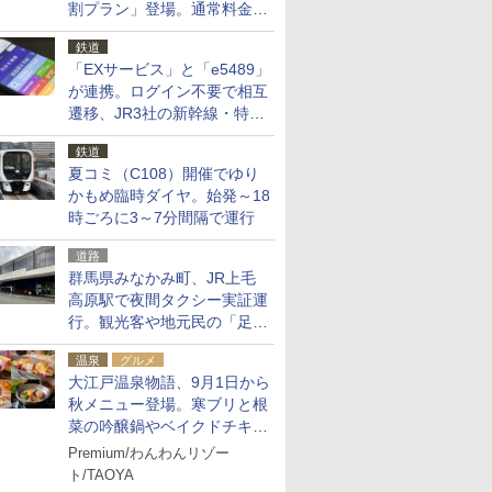
割プラン」登場。通常料金の
およそ半額でお得に夜活
鉄道
「EXサービス」と「e5489」
が連携。ログイン不要で相互
遷移、JR3社の新幹線・特急
予約をアプリで一括確認
鉄道
夏コミ（C108）開催でゆり
かもめ臨時ダイヤ。始発～18
時ごろに3～7分間隔で運行
道路
群馬県みなかみ町、JR上毛
高原駅で夜間タクシー実証運
行。観光客や地元民の「足が
ない」課題解消へ、木金土に
温泉
グルメ
2台体制
大江戸温泉物語、9月1日から
秋メニュー登場。寒ブリと根
菜の吟醸鍋やベイクドチキ
ン、ショコラ＆栗スイーツも
Premium/わんわんリゾー
食べ放題に
ト/TAOYA