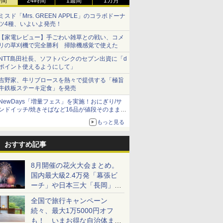
時間
24時間
1週間
1カ月
ミスド「Mrs. GREEN APPLE」のコラボドーナ
ツ4種、いよいよ発売！
【家電レビュー】手ごわい雑草との戦い、コメ
リの草刈機で完全勝利 掃除機感覚で使えた
NTT島田社長、ソフトバンクのセブン出資に「d
ポイント使えるようにして」
吉野家、牛リブロースを熱々で提供する「極旨
牛鉄板ステーキ定食」を発売
NewDays「増量フェス」を実施！おにぎり/サ
ンドイッチ/焼きそばなど16品が値段そのままで
ボリュームアップ
もっと見る
おすすめ記事
8月開催の花火大会まとめ。
国内最大級2.4万発「幕張ビ
ーチ」や日本三大「長岡」な
ど大型イベント目白押し！
全国で旅行キャンペーン
続々、最大1万5000円オフ
も！ いまお得な自治体まと