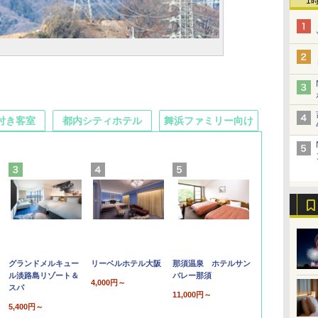
1
付き客室
都内シティホテル
舞浜ファミリー向け
グランドメルキュー
リーベルホテル大阪
那須温泉 ホテルサン
ル淡路島リゾート＆
バレー那須
4,000円～
スパ
11,000円～
5,400円～