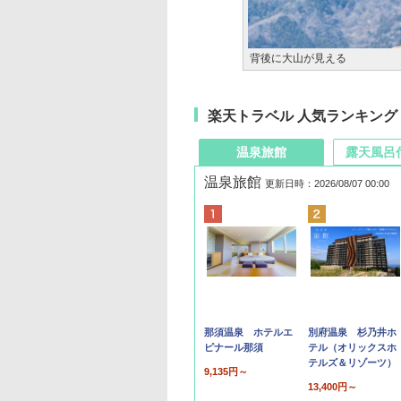
背後に大山が見える
楽天トラベル 人気ランキング
温泉旅館
露天風呂
温泉旅館
更新日時：2026/08/07 00:00
那須温泉 ホテルエ
別府温泉 杉乃井ホ
ピナール那須
テル（オリックスホ
テルズ＆リゾーツ）
9,135円～
13,400円～