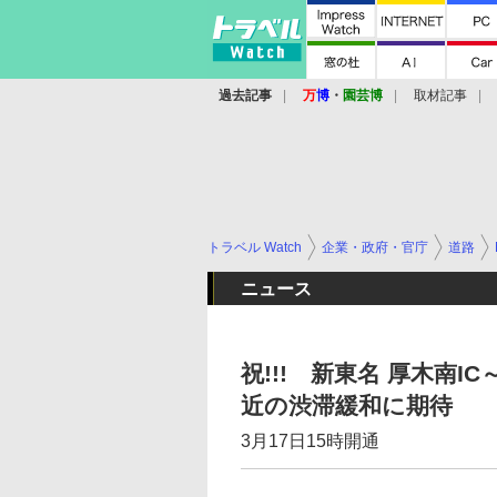
過去記事
万
博
・
園芸博
取材記事
トラベル Watch
企業・政府・官庁
道路
ニュース
祝!!! 新東名 厚木南IC
近の渋滞緩和に期待
3月17日15時開通