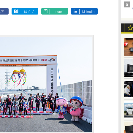
ェア
はてブ
note
LinkedIn