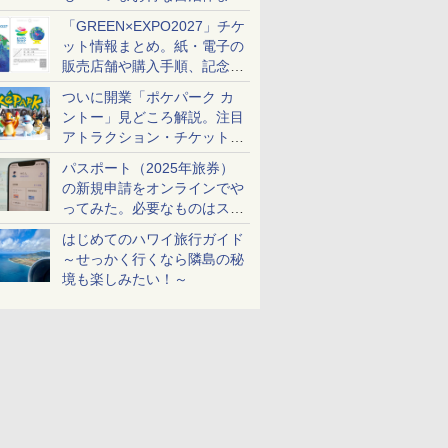
め
「GREEN×EXPO2027」チケ
ット情報まとめ。紙・電子の
販売店舗や購入手順、記念チ
ケットも解説
ついに開業「ポケパーク カ
ントー」見どころ解説。注目
アトラクション・チケット手
配・来場前に必要な準備は？
パスポート（2025年旅券）
の新規申請をオンラインでや
ってみた。必要なものはスマ
ホとマイナカードのみ
はじめてのハワイ旅行ガイド
～せっかく行くなら隣島の秘
境も楽しみたい！～