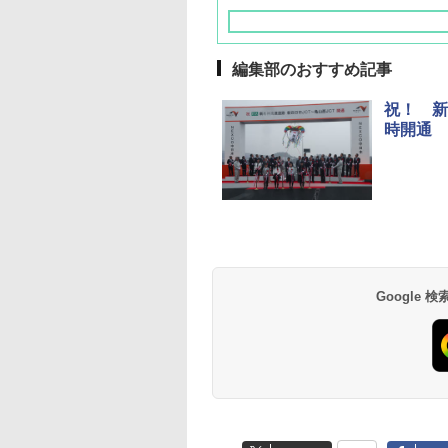
編集部のおすすめ記事
祝！ 新
時開通
草津温泉 ホテル櫻
品川プリンスホテル
グランドニッコー東
海のサウナ＆スパ
東京ドームホテル
シェラトン・グラン
井
京ベイ 舞浜
オールインクルーシ
デ・トーキョーベ
7,037円～
7,980円～
ブ 島原温泉ホテル
イ・ホテル
14,300円～
6,800円～
南風楼
10,450円～
7,950円～
Google