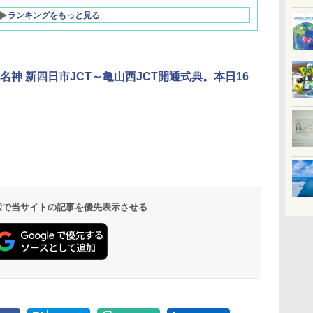
ランキングをもっと見る
名神 新四日市JCT～亀山西JCT開通式典。本日16
北陸 福井 あわら
品川プリンスホテ
舞浜ビューホテル
箱根湯本温泉 ホテ
ホテルトラスティ東
オリエンタルホテル
下呂温泉 水明館
住友不動産ホテル ヴ
東京ベイ舞浜ホテル
温泉 清風荘（北陸
ル イーストタワー
ｂｙ ＨＵＬＩＣ
ル おかだ
京ベイサイド
東京ベイ
ィラフォンテーヌグラ
ファーストリゾート
8,250円～
最大級の庭園露天風
（旧：東京ベイ舞浜
ンド東京有明
9,958円～
11,200円～
5,450円～
5,200円～
4,290円～
呂の宿 清風荘）
ホテル）
19,541円～
5,758円～
6,070円～
 検索で当サイトの記事を優先表示させる