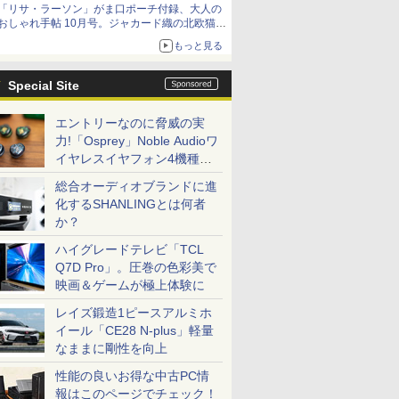
「リサ・ラーソン」がま口ポーチ付録、大人の
おしゃれ手帖 10月号。ジャカード織の北欧猫デ
ザイン
もっと見る
Special Site
エントリーなのに脅威の実
力!「Osprey」Noble Audioワ
イヤレスイヤフォン4機種を
一気に聴く
総合オーディオブランドに進
化するSHANLINGとは何者
か？
ハイグレードテレビ「TCL
Q7D Pro」。圧巻の色彩美で
映画＆ゲームが極上体験に
レイズ鍛造1ピースアルミホ
イール「CE28 N-plus」軽量
なままに剛性を向上
性能の良いお得な中古PC情
報はこのページでチェック！