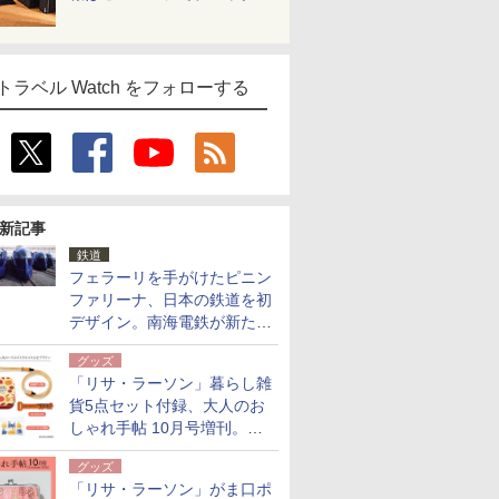
トラベル Watch をフォローする
新記事
鉄道
フェラーリを手がけたピニン
ファリーナ、日本の鉄道を初
デザイン。南海電鉄が新たな
「空港特急」をなにわ筋線へ
グッズ
導入
「リサ・ラーソン」暮らし雑
貨5点セット付録、大人のお
しゃれ手帖 10月号増刊。
USBケーブルや缶ケースなど
グッズ
「リサ・ラーソン」がま口ポ