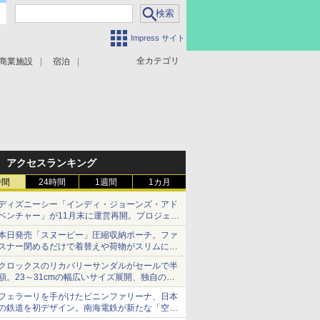
Impress サイト
全カテゴリ
商業施設
宿泊
アクセスランキング
時間
24時間
1週間
1カ月
ディズニーシー「インディ・ジョーンズ・アド
ベンチャー」が11月末に運営再開。プロジェク
ションマッピングを追加、DPAは1500円
本日発売「スヌーピー」圧縮収納ポーチ。ファ
スナー閉めるだけで着替えや荷物がスリムにま
とまる
クロックスのリカバリーサンダルがセールで半
額。23～31cmの幅広いサイズ展開、独自のク
ッション素材を採用
フェラーリを手がけたピニンファリーナ、日本
の鉄道を初デザイン。南海電鉄が新たな「空港
特急」をなにわ筋線へ導入