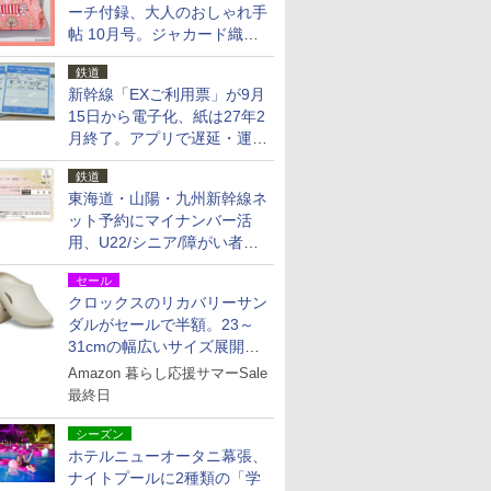
ーチ付録、大人のおしゃれ手
帖 10月号。ジャカード織の
北欧猫デザイン
鉄道
新幹線「EXご利用票」が9月
15日から電子化、紙は27年2
月終了。アプリで遅延・運休
も確認可能に
鉄道
東海道・山陽・九州新幹線ネ
ット予約にマイナンバー活
用、U22/シニア/障がい者割
を9月15日から発売
セール
クロックスのリカバリーサン
ダルがセールで半額。23～
31cmの幅広いサイズ展開、
独自のクッション素材を採用
Amazon 暮らし応援サマーSale
最終日
シーズン
ホテルニューオータニ幕張、
ナイトプールに2種類の「学