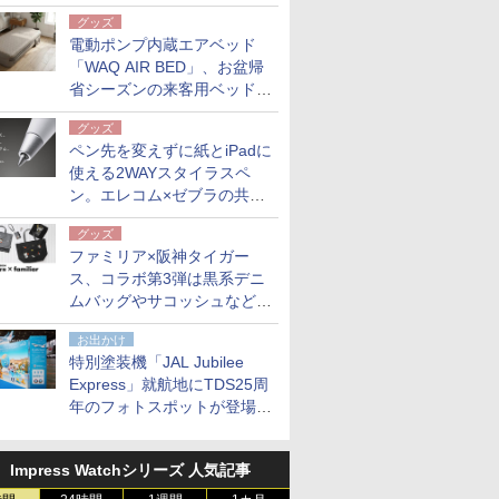
グッズ
電動ポンプ内蔵エアベッド
「WAQ AIR BED」、お盆帰
省シーズンの来客用ベッドに
も。使用後は収納バッグでコ
グッズ
ンパクトに保管
ペン先を変えずに紙とiPadに
使える2WAYスタイラスペ
ン。エレコム×ゼブラの共同
開発
グッズ
ファミリア×阪神タイガー
ス、コラボ第3弾は黒系デニ
ムバッグやサコッシュなど6
点。8月21日オンラインスト
お出かけ
アで発売
特別塗装機「JAL Jubilee
Express」就航地にTDS25周
年のフォトスポットが登場。
10月末まで青森空港に
Impress Watchシリーズ 人気記事