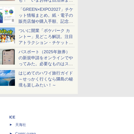
も！ いまお得な自治体まと
め
「GREEN×EXPO2027」チケ
ット情報まとめ。紙・電子の
販売店舗や購入手順、記念チ
ケットも解説
ついに開業「ポケパーク カ
ントー」見どころ解説。注目
アトラクション・チケット手
配・来場前に必要な準備は？
パスポート（2025年旅券）
の新規申請をオンラインでや
ってみた。必要なものはスマ
ホとマイナカードのみ
はじめてのハワイ旅行ガイド
～せっかく行くなら隣島の秘
境も楽しみたい！～
ICE
天海社
ス
Comic curea