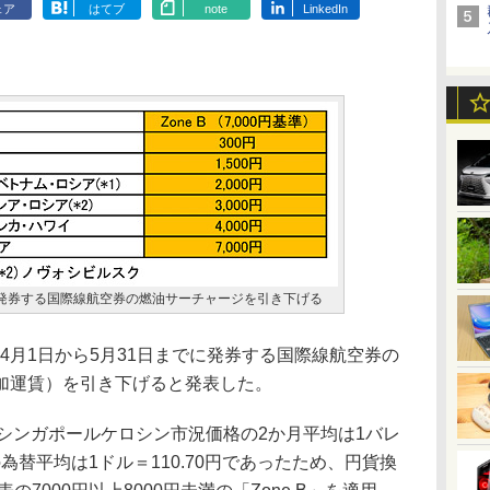
ェア
はてブ
note
LinkedIn
まで発券する国際線航空券の燃油サーチャージを引き下げる
、4月1日から5月31日までに発券する国際線航空券の
加運賃）を引き下げると発表した。
月のシンガポールケロシン市況価格の2か月平均は1バレ
の為替平均は1ドル＝110.70円であったため、円貨換