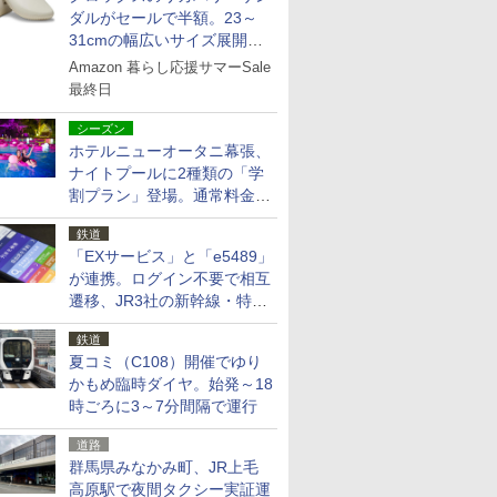
ダルがセールで半額。23～
31cmの幅広いサイズ展開、
独自のクッション素材を採用
Amazon 暮らし応援サマーSale
最終日
シーズン
ホテルニューオータニ幕張、
ナイトプールに2種類の「学
割プラン」登場。通常料金の
およそ半額でお得に夜活
鉄道
「EXサービス」と「e5489」
が連携。ログイン不要で相互
遷移、JR3社の新幹線・特急
予約をアプリで一括確認
鉄道
夏コミ（C108）開催でゆり
かもめ臨時ダイヤ。始発～18
時ごろに3～7分間隔で運行
道路
群馬県みなかみ町、JR上毛
高原駅で夜間タクシー実証運