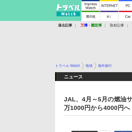
過去記事
万
博
・
園芸博
取材記事
トラベル Watch
地域
海外旅行
ニュース
JAL、4月～5月の燃
万1000円から4000円へ