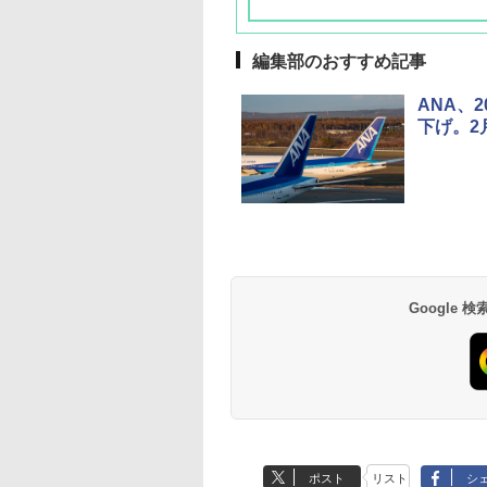
編集部のおすすめ記事
ANA、
下げ。2
草津温泉 ホテル櫻
品川プリンスホテル
グランドニッコー東
海のサウナ＆スパ
東京ドームホテル
シェラトン・グラン
井
京ベイ 舞浜
オールインクルーシ
デ・トーキョーベ
7,037円～
7,980円～
ブ 島原温泉ホテル
イ・ホテル
14,300円～
6,800円～
南風楼
10,450円～
7,950円～
Google
ポスト
リスト
シ