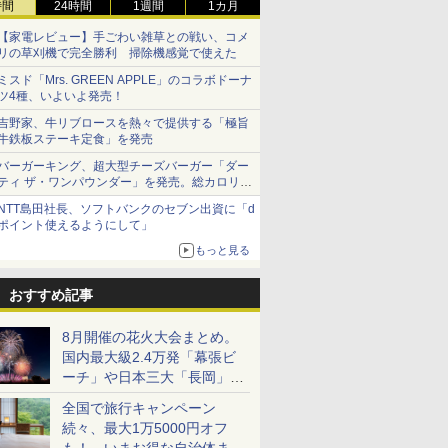
時間
24時間
1週間
1カ月
【家電レビュー】手ごわい雑草との戦い、コメ
リの草刈機で完全勝利 掃除機感覚で使えた
ミスド「Mrs. GREEN APPLE」のコラボドーナ
ツ4種、いよいよ発売！
吉野家、牛リブロースを熱々で提供する「極旨
牛鉄板ステーキ定食」を発売
バーガーキング、超大型チーズバーガー「ダー
ティ ザ・ワンパウンダー」を発売。総カロリー
約1656kcal、総重量約527g！
NTT島田社長、ソフトバンクのセブン出資に「d
ポイント使えるようにして」
もっと見る
おすすめ記事
8月開催の花火大会まとめ。
国内最大級2.4万発「幕張ビ
ーチ」や日本三大「長岡」な
ど大型イベント目白押し！
全国で旅行キャンペーン
続々、最大1万5000円オフ