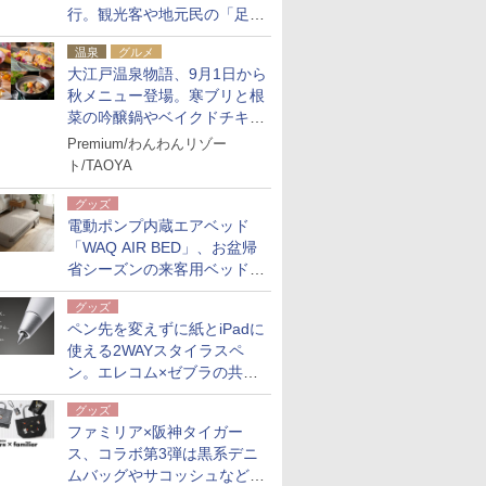
行。観光客や地元民の「足が
ない」課題解消へ、木金土に
温泉
グルメ
2台体制
大江戸温泉物語、9月1日から
秋メニュー登場。寒ブリと根
菜の吟醸鍋やベイクドチキ
ン、ショコラ＆栗スイーツも
Premium/わんわんリゾー
食べ放題に
ト/TAOYA
グッズ
電動ポンプ内蔵エアベッド
「WAQ AIR BED」、お盆帰
省シーズンの来客用ベッドに
も。使用後は収納バッグでコ
グッズ
ンパクトに保管
ペン先を変えずに紙とiPadに
使える2WAYスタイラスペ
ン。エレコム×ゼブラの共同
開発
グッズ
ファミリア×阪神タイガー
ス、コラボ第3弾は黒系デニ
ムバッグやサコッシュなど6