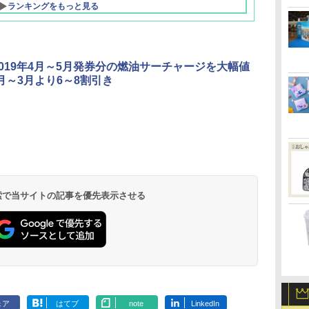
ランキングをもっと見る
2019年4月～5月発券分の燃油サーチャージを大幅値
月～3月より6～8割引き
北陸 福井 あわら
品川プリンスホテ
舞浜ビューホテル
箱根湯本温泉 ホテ
ホテルトラスティ東
オリエンタルホテル
下呂温泉 水明館
住友不動産ホテル ヴ
東京ベイ舞浜ホテル
温泉 清風荘（北陸
ル イーストタワー
ｂｙ ＨＵＬＩＣ
ル おかだ
京ベイサイド
東京ベイ
ィラフォンテーヌグラ
ファーストリゾート
8,250円～
最大級の庭園露天風
（旧：東京ベイ舞浜
ンド東京有明
9,958円～
11,200円～
5,450円～
5,200円～
4,290円～
呂の宿 清風荘）
ホテル）
19,541円～
5,758円～
6,070円～
 検索で当サイトの記事を優先表示させる
ェア
はてブ
note
LinkedIn