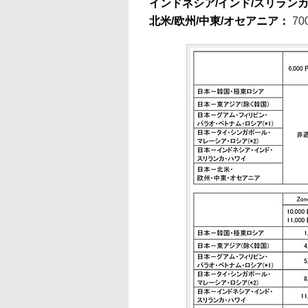
インドネシア/インド/スリラン
北米/欧州/中東/オセアニア：
70