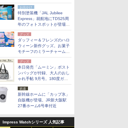
点。8月21日オンラインスト
お出かけ
アで発売
特別塗装機「JAL Jubilee
Express」就航地にTDS25周
年のフォトスポットが登場。
10月末まで青森空港に
グッズ
ダッフィー＆フレンズのハロ
ウィーン新作グッズ。お菓子
モチーフのミラーチャーム/
デザインポーチほか
グッズ
本日発売「ムーミン」ボスト
ンバッグが付録、大人のおし
ゃれ手帖 9月号。180度ガバ
ッと開いて大容量
鉄道
新幹線ホームに「カップ氷」
自販機が登場。JR新大阪駅
27番ホーム6号車付近
Impress Watchシリーズ 人気記事