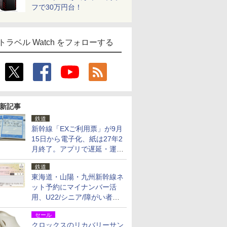
フで30万円台！
トラベル Watch をフォローする
新記事
鉄道
新幹線「EXご利用票」が9月
15日から電子化、紙は27年2
月終了。アプリで遅延・運休
も確認可能に
鉄道
東海道・山陽・九州新幹線ネ
ット予約にマイナンバー活
用、U22/シニア/障がい者割
を9月15日から発売
セール
クロックスのリカバリーサン