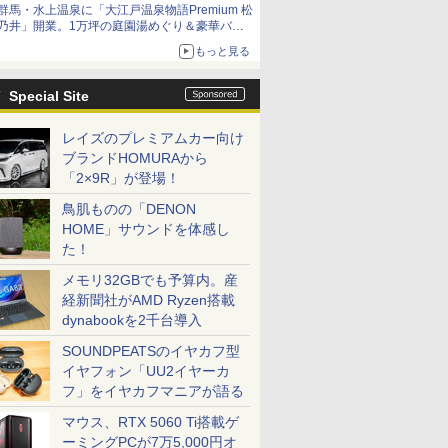
群馬・水上温泉に「大江戸温泉物語Premium 松
乃井」開業。1万坪の庭園湯めぐり＆豪華バイ
キングを体験してきた！
もっと見る
Special Site
レイズのプレミアムカー向け
ブランドHOMURAから
「2×9R」が登場！
鳥肌ものの「DENON
HOME」サウンドを体感し
た！
メモリ32GBでも予算内。産
経新聞社がAMD Ryzen搭載
dynabookを2千台導入
SOUNDPEATSのイヤカフ型
イヤフォン「UU2イヤーカ
フ」をイヤカフマニアが語る
マウス、RTX 5060 Ti搭載ゲ
ーミングPCが7万5,000円オ