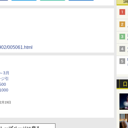
1
01902/005061.html
月～3月
ージ引
00
000
12月19日