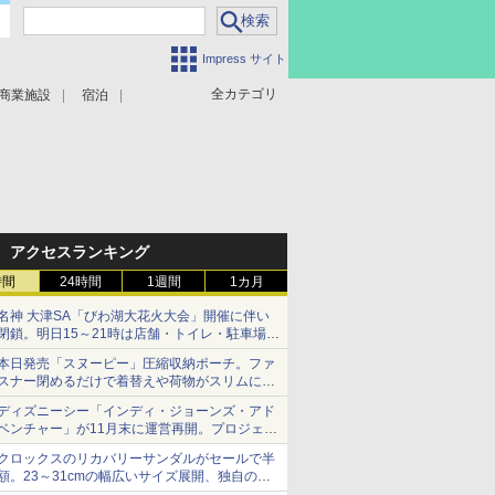
Impress サイト
全カテゴリ
商業施設
宿泊
アクセスランキング
時間
24時間
1週間
1カ月
名神 大津SA「びわ湖大花火大会」開催に伴い
閉鎖。明日15～21時は店舗・トイレ・駐車場の
利用不可
本日発売「スヌーピー」圧縮収納ポーチ。ファ
スナー閉めるだけで着替えや荷物がスリムにま
とまる
ディズニーシー「インディ・ジョーンズ・アド
ベンチャー」が11月末に運営再開。プロジェク
ションマッピングを追加、DPAは1500円
クロックスのリカバリーサンダルがセールで半
額。23～31cmの幅広いサイズ展開、独自のク
ッション素材を採用