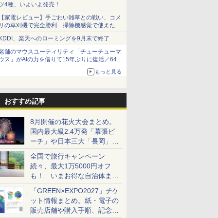
ツ4種、いよいよ発売！
【家電レビュー】手ごわい雑草との戦い、コメ
リの草刈機で完全勝利 掃除機感覚で使えた
KDDI、楽天へのローミングを9月末で終了
老舗のマウスユーティリティ「チューチューマ
ウス」がAIの力を借りて15年ぶりに復活／64bit
化、Windows 10/11、「Chrome」も走り回
もっと見る
る。復活記念で2026年末まで500円
おすすめ記事
8月開催の花火大会まとめ。
国内最大級2.4万発「幕張ビ
ーチ」や日本三大「長岡」な
ど大型イベント目白押し！
全国で旅行キャンペーン
続々、最大1万5000円オフ
も！ いまお得な自治体まと
め
「GREEN×EXPO2027」チケ
ット情報まとめ。紙・電子の
販売店舗や購入手順、記念チ