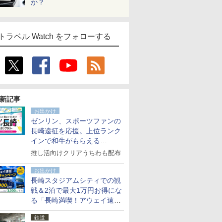
か？
トラベル Watch をフォローする
新記事
お出かけ
ゼンリン、スポーツファンの
長崎遠征を応援。上位ランク
インで和牛がもらえる
「GO！GO！長崎スタンプラ
推し活向けクリアうちわも配布
リー」
お出かけ
長崎スタジアムシティでの観
戦＆2泊で最大1万円お得にな
る「長崎満喫！アウェイ遠征
応援キャンペーン」
鉄道