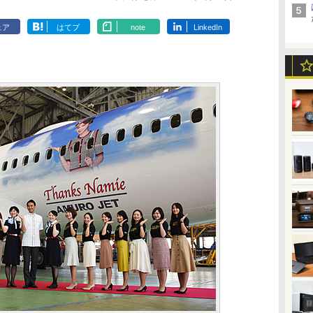
ェア
はてブ
note
LinkedIn