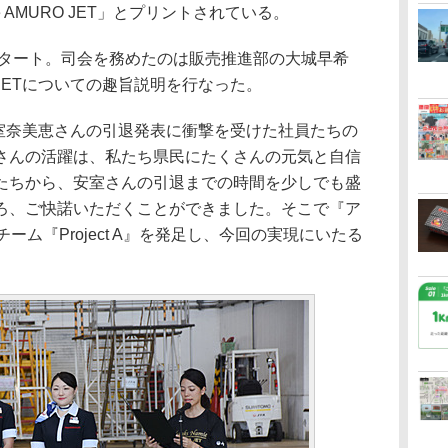
ie AMURO JET」とプリントされている。
スタート。司会を務めたのは販売推進部の大城早希
 JETについての趣旨説明を行なった。
安室奈美恵さんの引退発表に衝撃を受けた社員たちの
さんの活躍は、私たち県民にたくさんの元気と自信
たちから、安室さんの引退までの時間を少しでも盛
ろ、ご快諾いただくことができました。そこで『ア
ーム『Project A』を発足し、今回の実現にいたる
。