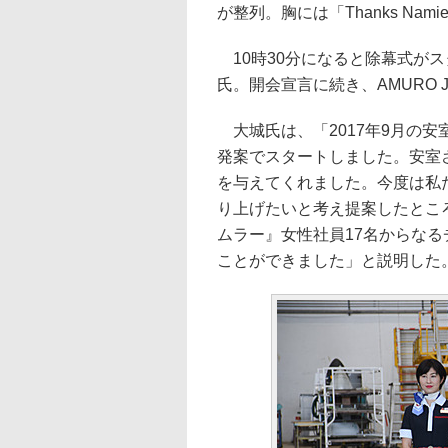
が整列。胸には「Thanks Nam
10時30分になると除幕式が
氏。開会宣言に続き、AMURO
大城氏は、「2017年9月の
発案でスタートしました。安室
を与えてくれました。今度は私
り上げたいと考え提案したとこ
ムラー』女性社員17名からなるチ
ことができました」と説明した