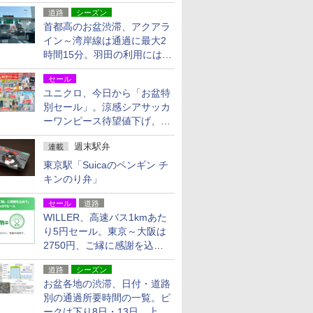
活動・復旧支援
道路
シーズン
首都高のお盆渋滞、アクアラ
イン～湾岸線は通過に最大2
時間15分。羽田の利用には
「空港西出口」の利用検討を
セール
ユニクロ、今日から「お盆特
別セール」。涼感シアサッカ
ーワンピース待望値下げ、撥
水ギアショーツは1990円に
週末駅弁
連載
東京駅「Suicaのペンギン チ
キンのり弁」
セール
道路
WILLER、高速バス1kmあた
り5円セール。東京～大阪は
2750円、ご縁に感謝を込め
た20周年記念キャンペーン
道路
シーズン
お盆各地の渋滞、日付・道路
別の通過所要時間の一覧。ピ
ークは下り8日・13日、上り