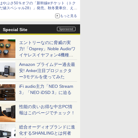
はやぶさ50％オフの「新幹線eチケット（トク
だ値スペシャル28）」発売。秋冬乗車分、えき
ねっと限定
もっと見る
Special Site
エントリーなのに脅威の実
力!「Osprey」Noble Audioワ
イヤレスイヤフォン4機種を
一気に聴く
Amazon プライムデー過去最
安! Anker注目プロジェクタ
ー3モデルを使ってみた
iFi audio主力「NEO Stream
3」「NEO iDSD 3」に迫る
性能の良いお得な中古PC情
報はこのページでチェック！
総合オーディオブランドに進
化するSHANLINGとは何者