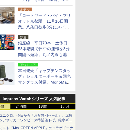
14日・15日
ホテル
「コートヤード・バイ・マリ
オット京都駅」11月16日開
業。八条口徒歩3分にスイー
ト含む全270室、ダイニング
鉄道
も併設
銀座線、平日70本・土休日
58本増発で日中の運転を3分
間隔へ短縮。丸ノ内線も池袋
～中野坂上を4分間隔に
アウトドア
本日発売「キャプテンスタッ
グ」ショルダーポーチ＆調光
サングラス付録、MonoMax
9月号増刊
Impress Watchシリーズ 人気記事
時間
24時間
1週間
1カ月
ユニクロ、今日から「お盆特別セール」。涼感
シアサッカーワンピース待望値下げ、撥水ギア
ショーツは1990円に
ミスド「Mrs. GREEN APPLE」のコラボドーナ