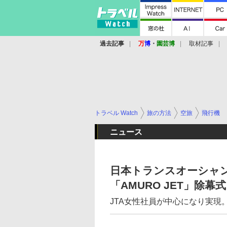
過去記事
万
博
・
園芸博
取材記事
トラベル Watch
旅の方法
空旅
飛行機
ニュース
日本トランスオーシャ
「AMURO JET」除幕式
JTA女性社員が中心になり実現