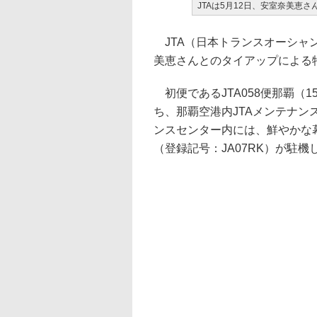
JTAは5月12日、安室奈美恵さ
JTA（日本トランスオーシャン
美恵さんとのタイアップによる特
初便であるJTA058便那覇（1
ち、那覇空港内JTAメンテナ
ンスセンター内には、鮮やかな幕で
（登録記号：JA07RK）が駐機