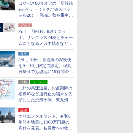
はやぶさ50％オフの「新幹線
eチケット（トクだ値スペシ
ャル28）」発売。秋冬乗車
分、えきねっと限定
グッズ
Zoff、「MLB」6球団コラ
ボ。サングラス24種とチャー
ムにもなるメガネ拭きなど雑
貨24種
航空
JAL、羽田～香港線の深夜便
を9～10月限定で設定。弾丸
日帰りでも現地に19時間滞在
できる
道路
シーズン
九州の高速道路、お盆期間は
松橋ICなど通行止め端末を先
頭にした渋滞予測。東九州道
への迂回は料金調整を実施
話題
オリエンタルランド、令和8
年熊本地震に1000万円超の
寄付を発表。被災者への救援