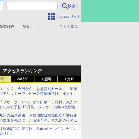
Impress サイト
全カテゴリ
商業施設
宿泊
アクセスランキング
時間
24時間
1週間
1カ月
ユニクロ、今日から「お盆特別セール」。涼感
シアサッカーワンピース待望値下げ、撥水ギア
ショーツは1990円に
「リサ・ラーソン」がま口ポーチ付録、大人の
おしゃれ手帖 10月号。ジャカード織の北欧猫デ
ザイン
九州の高速道路、お盆期間は松橋ICなど通行止
め端末を先頭にした渋滞予測。東九州道への迂
回は料金調整を実施
【週末駅弁】東京駅「Suicaのペンギン チキン
のり弁」