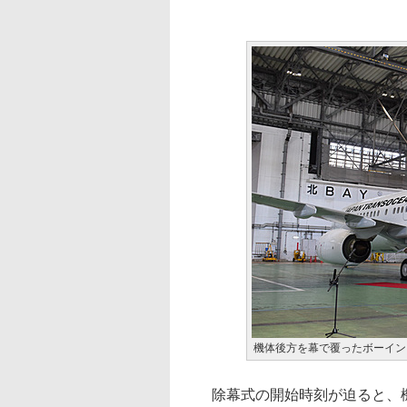
機体後方を幕で覆ったボーイング 
除幕式の開始時刻が迫ると、機