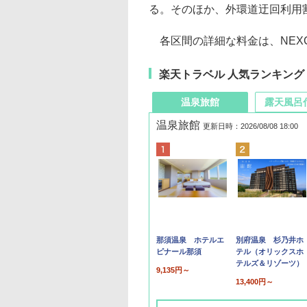
る。そのほか、外環道迂回利用
各区間の詳細な料金は、NEX
楽天トラベル 人気ランキング
温泉旅館
露天風呂
温泉旅館
更新日時：2026/08/08 18:00
那須温泉 ホテルエ
別府温泉 杉乃井ホ
ピナール那須
テル（オリックスホ
テルズ＆リゾーツ）
9,135円～
13,400円～