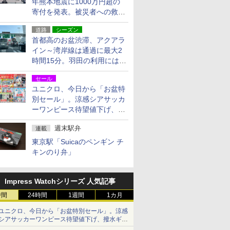
年熊本地震に1000万円超の
寄付を発表。被災者への救援
活動・復旧支援
道路
シーズン
首都高のお盆渋滞、アクアラ
イン～湾岸線は通過に最大2
時間15分。羽田の利用には
「空港西出口」の利用検討を
セール
ユニクロ、今日から「お盆特
別セール」。涼感シアサッカ
ーワンピース待望値下げ、撥
水ギアショーツは1990円に
週末駅弁
連載
東京駅「Suicaのペンギン チ
キンのり弁」
Impress Watchシリーズ 人気記事
時間
24時間
1週間
1カ月
ユニクロ、今日から「お盆特別セール」。涼感
シアサッカーワンピース待望値下げ、撥水ギア
ショーツは1990円に