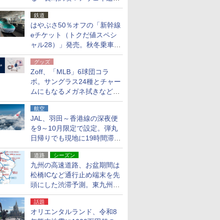
応援キャンペーン」
鉄道
はやぶさ50％オフの「新幹線
eチケット（トクだ値スペシ
ャル28）」発売。秋冬乗車
分、えきねっと限定
グッズ
Zoff、「MLB」6球団コラ
ボ。サングラス24種とチャー
ムにもなるメガネ拭きなど雑
貨24種
航空
JAL、羽田～香港線の深夜便
を9～10月限定で設定。弾丸
日帰りでも現地に19時間滞在
できる
道路
シーズン
九州の高速道路、お盆期間は
松橋ICなど通行止め端末を先
頭にした渋滞予測。東九州道
への迂回は料金調整を実施
話題
オリエンタルランド、令和8