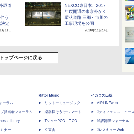
、外環道
NEXCO東日本、2017
年度開通の東京外かく
に伴う
環状道路 三郷～市川の
式決定
工事現場を公開
11月11日
2016年11月14日
トップページに戻る
Rittor Music
イカロス出版
dフォーラム
リットーミュージック
AIRLINEweb
ップ担当者フォーラム
楽器探そう!デジマート
Jディフェンスニュー
ness Library
TシャツPOD T-OD
通訳翻訳ジャーナル
セミナー
立東舎
JレスキューWeb