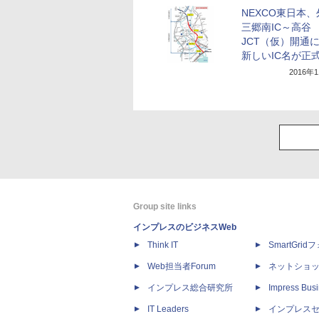
NEXCO東日本
三郷南IC～高谷
JCT（仮）開通
新しいIC名が正
2016年
Group site links
インプレスのビジネスWeb
Think IT
SmartGri
Web担当者Forum
ネットショ
インプレス総合研究所
Impress Busi
IT Leaders
インプレス