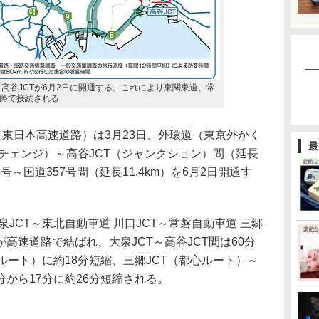
～高谷JCTが6月2日に開通する。これにより東関東道、常
路で接続される
東日本高速道路）は3月23日、外環道（東京外かく
最
ーチェンジ）～高谷JCT（ジャンクション）間（延長
6号～国道357号間（延長11.4km）を6月2日開通す
JCT～東北自動車道 川口JCT～常磐自動車道 三郷
Tが高速道路で結ばれ、大泉JCT～高谷JCT間は60分
ルート）に約18分短縮、三郷JCT（都心ルート）～
分から17分に約26分短縮される。