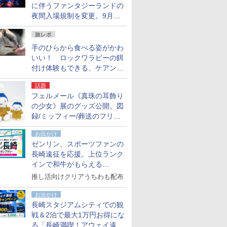
に伴うファンタジーランドの
夜間入場規制を変更。9月か
ら18時50分～20時ごろに
旅レポ
手のひらから食べる姿がかわ
いい！ ロックワラビーの餌
付け体験もできる、ケアンズ
でアサートン高原の日本語ガ
話題
イド付きツアーに参加してみ
フェルメール《真珠の耳飾り
た
の少女》展のグッズ公開。図
録/ミッフィー/葬送のフリー
レンほか、注目ブランドコラ
お出かけ
ボが実現
ゼンリン、スポーツファンの
長崎遠征を応援。上位ランク
インで和牛がもらえる
「GO！GO！長崎スタンプラ
推し活向けクリアうちわも配布
リー」
お出かけ
長崎スタジアムシティでの観
戦＆2泊で最大1万円お得にな
る「長崎満喫！アウェイ遠征