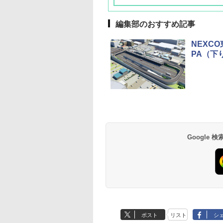
編集部のおすすめ記事
NEXC
PA（下
草津温泉 ホテル櫻
品川プリンスホテル
グランドニッコー東
海のサウナ＆スパ
東京ドームホテル
シェラトン・グラン
井
京ベイ 舞浜
オールインクルーシ
デ・トーキョーベ
7,037円～
7,980円～
ブ 島原温泉ホテル
イ・ホテル
14,300円～
6,800円～
南風楼
10,450円～
7,950円～
Google
ポスト
リスト
シ