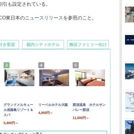
割引も設定されている。
CO東日本の
ニュースリリース
を参照のこと。
付き客室
都内シティホテル
舞浜ファミリー向け
グランドメルキュー
リーベルホテル大阪
那須温泉 ホテルサン
ル淡路島リゾート＆
バレー那須
4,000円～
スパ
11,000円～
5,400円～