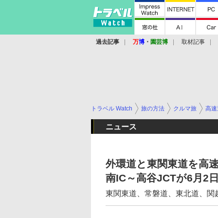
過去記事
万
博
・
園芸博
取材記事
トラベル Watch
旅の方法
クルマ旅
高速
ニュース
外環道と東関東道を高速
南IC～高谷JCTが6月2
東関東道、常磐道、東北道、関