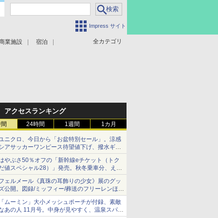
Impress サイト
全カテゴリ
商業施設
宿泊
アクセスランキング
時間
24時間
1週間
1カ月
ユニクロ、今日から「お盆特別セール」。涼感
シアサッカーワンピース待望値下げ、撥水ギア
ショーツは1990円に
はやぶさ50％オフの「新幹線eチケット（トク
だ値スペシャル28）」発売。秋冬乗車分、えき
ねっと限定
フェルメール《真珠の耳飾りの少女》展のグッ
ズ公開。図録/ミッフィー/葬送のフリーレンほ
か、注目ブランドコラボが実現
「ムーミン」大小メッシュポーチが付録、素敵
なあの人 11月号。中身が見やすく、温泉スパに
も使える