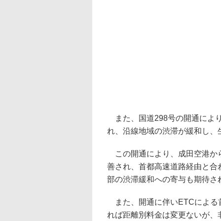
また、国道298号の開通によ
れ、沿線地域の渋滞が緩和し、
この開通により、成田空港から
善され、首都高速道路経由と合
部の渋滞緩和への寄与も期待さ
また、開通に伴いETCによる首
れば距離別料金は変更ないが、非