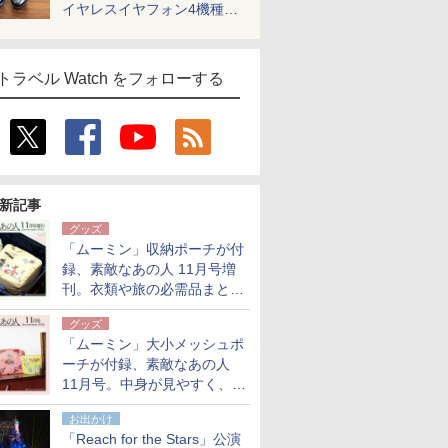
イヤレスイヤフォン4機種を
一気に聴く
トラベル Watch をフォローする
新記事
グッズ
「ムーミン」収納ポーチが付
録、素敵なあの人 11月号増
刊。衣類や旅の必需品まとま
る大小2個セット
グッズ
「ムーミン」大小メッシュポ
ーチが付録、素敵なあの人
11月号。中身が見やすく、温
泉スパにも使える
お出かけ
「Reach for the Stars」公演