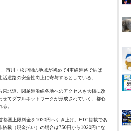
り、市川・松戸間の地域が初めて4車線道路で結ば
生活道路の安全性向上に寄与するとしている。
東北道、関越道沿線各地へのアクセスも大幅に改
わせてダブルネットワークが形成されていく。都心
れる。
都圏上限料金を1020円へ引き上げ。ETC搭載であ
搭載（現金払い）の場合は750円から1020円にな