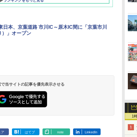
ランキングをもっと見る
O東日本、京葉道路 市川IC～原木IC間に「京葉市川
り）」オープン
北陸 福井 あわら
品川プリンスホテ
舞浜ビューホテル
箱根湯本温泉 ホテ
ホテルトラスティ東
オリエンタルホテル
下呂温泉 水明館
住友不動産ホテル ヴ
東京ベイ舞浜ホテル
温泉 清風荘（北陸
ル イーストタワー
ｂｙ ＨＵＬＩＣ
ル おかだ
京ベイサイド
東京ベイ
ィラフォンテーヌグラ
ファーストリゾート
8,250円～
最大級の庭園露天風
（旧：東京ベイ舞浜
ンド東京有明
9,958円～
11,200円～
5,450円～
5,200円～
4,290円～
呂の宿 清風荘）
ホテル）
19,541円～
5,758円～
6,070円～
 検索で当サイトの記事を優先表示させる
1
ェア
はてブ
note
LinkedIn