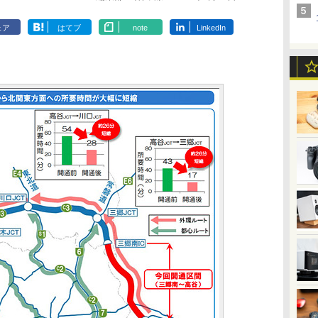
ェア
はてブ
note
LinkedIn