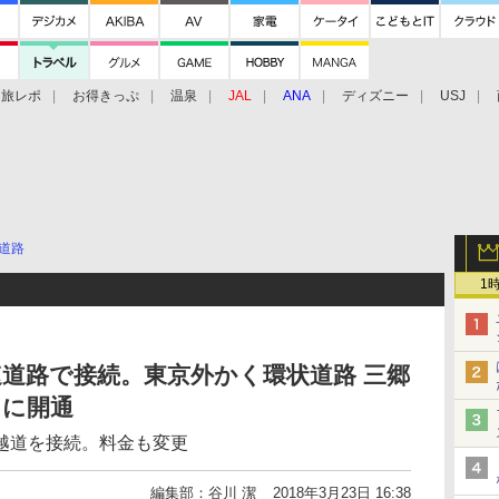
旅レポ
お得きっぷ
温泉
JAL
ANA
ディズニー
USJ
道路
1
道路で接続。東京外かく環状道路 三郷
日に開通
越道を接続。料金も変更
編集部：谷川 潔
2018年3月23日 16:38