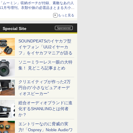
「ムーミン」収納ポーチが付録、素敵なあの人
11月号増刊。衣類や旅の必需品まとまる大小2
個セット
もっと見る
Special Site
SOUNDPEATSのイヤカフ型
イヤフォン「UU2イヤーカ
フ」をイヤカフマニアが語る
ソニーミラーレス一眼の大特
集！ 見どころ記事まとめ
クリエイティブが作った2万
円台の“小さなピュアオーデ
ィオスピーカー”
総合オーディオブランドに進
化するSHANLINGとは何者
か？
エントリーなのに脅威の実
力!「Osprey」Noble Audioワ