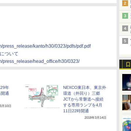
m/press_release/kanto/h30/0323/pdfs/pdf.pdf
金について
m/press_release/head_office/h30/0323/
29年
NEXCO東日本、東京外
路開通
環道（外回り）三郷
JCTから常磐道へ接続
する専用ランプを4月
年3月10日
11日22時開通
2018年3月14日