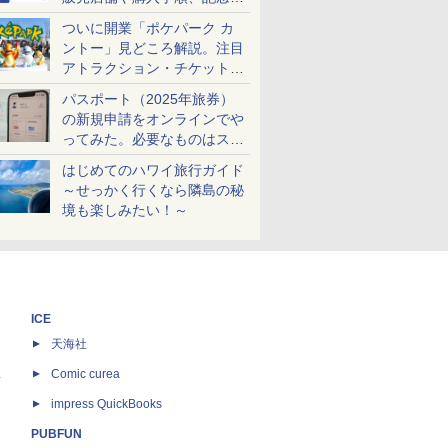
ケットも解説
ついに開業「ポケパーク カ
ントー」見どころ解説。注目
アトラクション・チケット手
配・来場前に必要な準備は？
パスポート（2025年旅券）
の新規申請をオンラインでや
ってみた。必要なものはスマ
ホとマイナカードのみ
はじめてのハワイ旅行ガイド
～せっかく行くなら隣島の秘
境も楽しみたい！～
ICE
天海社
ス
Comic curea
impress QuickBooks
PUBFUN