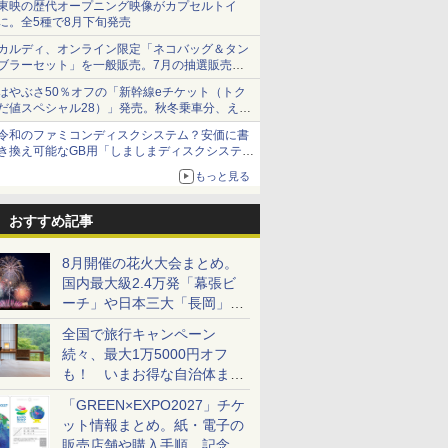
東映の歴代オープニング映像がカプセルトイ
に。全5種で8月下旬発売
カルディ、オンライン限定「ネコバッグ＆タン
ブラーセット」を一般販売。7月の抽選販売の
当選無効分
はやぶさ50％オフの「新幹線eチケット（トク
だ値スペシャル28）」発売。秋冬乗車分、えき
ねっと限定
令和のファミコンディスクシステム？安価に書
き換え可能なGB用「しましまディスクシステ
ム」
もっと見る
おすすめ記事
8月開催の花火大会まとめ。
国内最大級2.4万発「幕張ビ
ーチ」や日本三大「長岡」な
ど大型イベント目白押し！
全国で旅行キャンペーン
続々、最大1万5000円オフ
も！ いまお得な自治体まと
め
「GREEN×EXPO2027」チケ
ット情報まとめ。紙・電子の
販売店舗や購入手順、記念チ