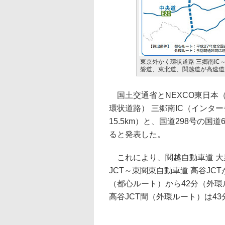
東京外かく環状道路 三郷南IC
磐道、東北道、関越道が高速道
国土交通省とNEXCO東日本（
環状道路） 三郷南IC（インタ
15.5km）と、国道298号の国道
ると発表した。
これにより、関越自動車道 大泉
JCT～東関東自動車道 高谷JC
（都心ルート）から42分（外環
高谷JCT間（外環ルート）は43