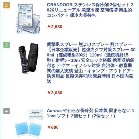
誌] (ＤＩＳＮＥＹ ＦＡＮ)
力的な町 2026～2027 地球の歩き方D アジア
GRANDOOR ステンレス保冷剤 2個セット 2
PYKES PEAK (パイクスピーク) 着替えテン
026リニューアル 急速冷凍 空間倍増 衛生的
ト プライバシー テント 【中が透けない】 1
コンパクト 保冷力長持ち
￥713
￥2,079
人用 折りたたみ 防災グッズ 災害用トイレ ビ
ーチ ピクニック ポップアップテント 携帯 簡
￥2,980
易 トイレテント (オリーブ)
山と溪谷 2026年8月号「南アルプス大全」
A09 地球の歩き方 イタリア 2026～2027 地
￥4,836
球の歩き方A ヨーロッパ
熊撃退スプレー 熊よけスプレー 熊スプレー
￥1,540
【日本企業販売】超強力クマ対策スプレー 30
￥2,479
0ml（連続噴射30秒）110ml（連続噴射15
ENDLESS BASE 《めざましテレビで紹介》
秒）射程5～10m 安全ロック搭載 携帯収納袋
テント ワンタッチ RENEW 幅200 2-3人用 43
付き ヒグマ・イノシシ対策 自治体・教育機
500002(88859)
関の購入実績 登山・キャンプ・アウトドア・
防災用品 長期保存可能 緊急時用 日本国内発
Coyote No.89 特集 星野道夫 夢見る旅
A26 地球の歩き方 チェコ ポーランド スロヴ
送
ァキア 2026～2027 地球の歩き方A ヨーロッ
￥5,999
パ
￥1,540
￥3,680
￥2,277
[キャンパーズコレクション 山善] 傘みたいに
広げるだけ パッとサッとテント ブラックコ
ーティング フルクローズ メッシュ 3-4人用
Across やわらか保冷剤 日本製 固まらない 1
簡単設置 ポップアップテント エクルベージ
1cm ソフト 2個セット (2個セット)
AIRLINE（エアライン）2026年9月号【特
新しい日本地理 地図・統計・移動から読み
ュ(BC仕様) PATC-150B(EB)
集】ボーイング110周年を祝して！
解く (講談社現代新書)
￥680
￥9,990
￥1,760
￥1,540