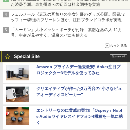
た渋滞予測。東九州道への迂回は料金調整を実施
フェルメール《真珠の耳飾りの少女》展のグッズ公開。図録/ミ
ッフィー/葬送のフリーレンほか、注目ブランドコラボが実現
「ムーミン」大小メッシュポーチが付録、素敵なあの人 11月
号。中身が見やすく、温泉スパにも使える
もっと見る
Special Site
Amazon プライムデー過去最安! Anker注目プ
ロジェクター3モデルを使ってみた
クリエイティブが作った2万円台の“小さなピュ
アオーディオスピーカー”
エントリーなのに脅威の実力!「Osprey」Nobl
e Audioワイヤレスイヤフォン4機種を一気に聴
く