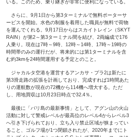
いる。このため、乗り継ぎが非常に便利になっている。
さらに、9月1日から第3ターミナルで無料ポーターサ
ービスを開始。水色の制服を着用した職員が無料で荷物
を運んでくれる。9月17日からはスカイトレイン（SKYT
RAIN）が第2～第3ターミナル間を結び、2両編成で176
人乗り。現在は7時～9時、12時～14時、17時～19時の
時間帯のみの運行だが、将来的には第1ターミナルを含
む約3kmを24時間運用する予定とのこと。
ジャカルタ空港を運営するアンカサ・プラ2は新たに
第3滑走路の拡張を計画しており、完成すれば1時間あた
りの運航数が現在の72機から114機へ増大する。ただ
し、用地買収は10月23日時点で32.4％。
最後に「バリ島の最新事情」として、アグン山の火山
活動に対して警戒レベルが最高位のレベル4からレベル3
へ引き下げられており、立ち入り禁止区域が狭まってい
ること、ゴルフ場が1つ閉鎖されたが、2020年までにト