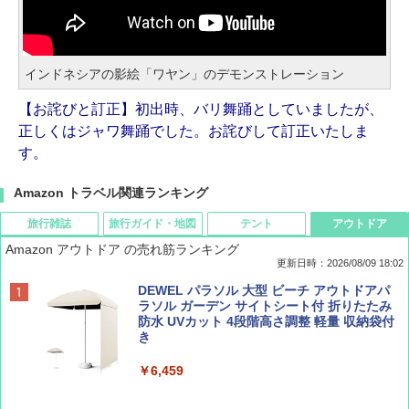
インドネシアの影絵「ワヤン」のデモンストレーション
【お詫びと訂正】初出時、バリ舞踊としていましたが、
正しくはジャワ舞踊でした。お詫びして訂正いたしま
す。
Amazon トラベル関連ランキング
旅行雑誌
旅行ガイド・地図
テント
アウトドア
Amazon アウトドア の売れ筋ランキング
更新日時：2026/08/09 18:02
BE-PAL(ビ-パル) 2026年 9 月号【特別付録:
地球の歩き方 スター・ウォーズ
[キャンパーズコレクション 山善] ポップアッ
DEWEL パラソル 大型 ビーチ アウトドアパ
SOTO ミニマル"旅"財布 ランダム2種】
プテント 傘みたいに広げて畳める パッとサ
ラソル ガーデン サイトシート付 折りたたみ
ッとサンシェード キューブ フルクローズ メ
防水 UVカット 4段階高さ調整 軽量 収納袋付
￥2,695
ッシュ 簡単設置 ワンタッチテント キャンプ
き
￥1,500
&ハイキング カーキ PATC-150(KH)
￥6,459
￥6,829
ディズニーファン ２０２６年 ９月号 [雑
D40 地球の歩き方 チェンマイ タイ北部の魅