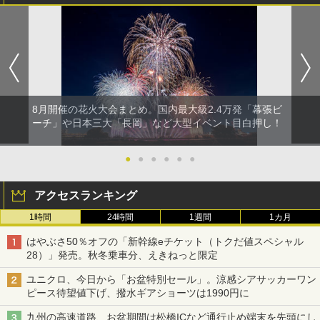
8月開催の花火大会まとめ。国内最大級2.4万発「幕張ビ
ーチ」や日本三大「長岡」など大型イベント目白押し！
●
●
●
●
●
●
アクセスランキング
1時間
24時間
1週間
1カ月
はやぶさ50％オフの「新幹線eチケット（トクだ値スペシャル
28）」発売。秋冬乗車分、えきねっと限定
ユニクロ、今日から「お盆特別セール」。涼感シアサッカーワン
ピース待望値下げ、撥水ギアショーツは1990円に
九州の高速道路、お盆期間は松橋ICなど通行止め端末を先頭にし