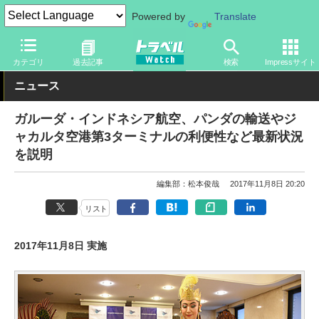
Powered by
Translate
トラベル Watch
地域
海外旅行
東南アジア
カテゴリ
過去記事
検索
Impressサイト
ニュース
ガルーダ・インドネシア航空、パンダの輸送やジ
ャカルタ空港第3ターミナルの利便性など最新状況
を説明
編集部：松本俊哉
2017年11月8日 20:20
リスト
2017年11月8日 実施