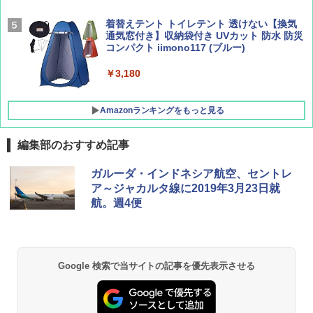
着替えテント トイレテント 透けない【換気
[キャンパーズコレクション 山善] 傘みたいに
通気窓付き】収納袋付き UVカット 防水 防災
広げるだけ パッとサッとテント キューブワ
コンパクト iimono117 (ブルー)
イドプラス ブラックコーティング フルクロ
ーズ メッシュ 5人用 簡単設置 ポップアップ
テント PATCW-200B エクルベージュ
￥3,180
￥15,990
Amazonランキングをもっと見る
編集部のおすすめ記事
ガルーダ・インドネシア航空、セントレ
ア～ジャカルタ線に2019年3月23日就
航。週4便
Google 検索で当サイトの記事を優先表示させる