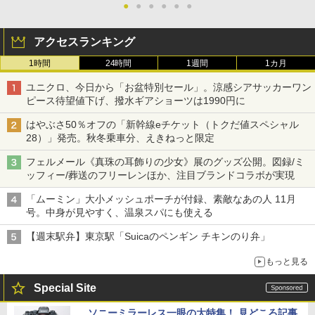
●
●
●
●
●
●
アクセスランキング
1時間
24時間
1週間
1カ月
ユニクロ、今日から「お盆特別セール」。涼感シアサッカーワン
ピース待望値下げ、撥水ギアショーツは1990円に
はやぶさ50％オフの「新幹線eチケット（トクだ値スペシャル
28）」発売。秋冬乗車分、えきねっと限定
フェルメール《真珠の耳飾りの少女》展のグッズ公開。図録/ミ
ッフィー/葬送のフリーレンほか、注目ブランドコラボが実現
「ムーミン」大小メッシュポーチが付録、素敵なあの人 11月
号。中身が見やすく、温泉スパにも使える
【週末駅弁】東京駅「Suicaのペンギン チキンのり弁」
もっと見る
Special Site
ソニーミラーレス一眼の大特集！ 見どころ記事