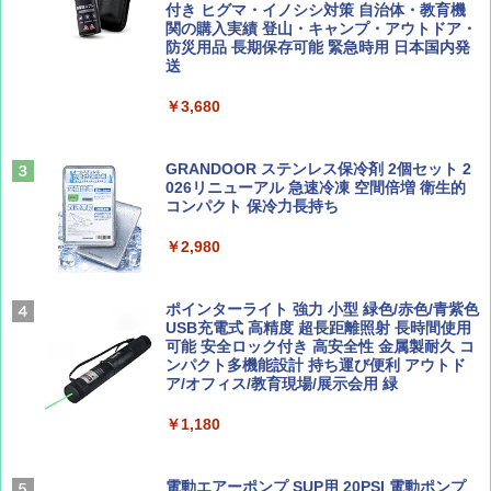
ーチ ピクニック ポップアップテント 携帯 簡
付き ヒグマ・イノシシ対策 自治体・教育機
易 トイレテント (ブラック)
関の購入実績 登山・キャンプ・アウトドア・
防災用品 長期保存可能 緊急時用 日本国内発
山と溪谷 2026年8月号「南アルプス大全」
A09 地球の歩き方 イタリア 2026～2027 地
送
￥4,980
球の歩き方A ヨーロッパ
￥1,540
￥3,680
￥2,479
ENDLESS BASE 《めざましテレビで紹介》
テント ワンタッチ RENEW 幅200 2-3人用 43
500002(89232)
GRANDOOR ステンレス保冷剤 2個セット 2
026リニューアル 急速冷凍 空間倍増 衛生的
Coyote No.89 特集 星野道夫 夢見る旅
A26 地球の歩き方 チェコ ポーランド スロヴ
コンパクト 保冷力長持ち
ァキア 2026～2027 地球の歩き方A ヨーロッ
￥5,999
パ
￥1,540
￥2,980
￥2,277
[キャンパーズコレクション 山善] 傘みたいに
広げるだけ パッとサッとテント ブラックコ
ーティング フルクローズ メッシュ 3-4人用
ポインターライト 強力 小型 緑色/赤色/青紫色
簡単設置 ポップアップテント エクルベージ
USB充電式 高精度 超長距離照射 長時間使用
AIRLINE（エアライン）2026年9月号【特
新しい日本地理 地図・統計・移動から読み
ュ(BC仕様) PATC-150B(EB)
可能 安全ロック付き 高安全性 金属製耐久 コ
集】ボーイング110周年を祝して！
解く (講談社現代新書)
ンパクト多機能設計 持ち運び便利 アウトド
ア/オフィス/教育現場/展示会用 緑
￥9,990
￥1,760
￥1,540
￥1,180
[キャンパーズコレクション 山善] 傘みたいに
広げるだけ パッとサッとテント キューブワ
イド ブラックコーティング フルクローズ メ
電動エアーポンプ SUP用 20PSI 電動ポンプ