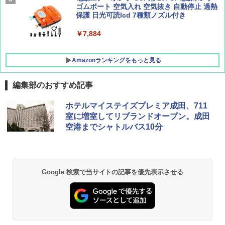
ッシュ 4人用 簡単設置 ポップアップテント P
ゴムボート 空気入れ 空気抜き 自動停止 過熱
ATCW-150B エクルベージュ
保護 日光可読lcd 7種類ノズル付き
￥-
￥7,884
Amazonランキングをもっと見る
編集部のおすすめ記事
ホテルマイステイズプレミア成田、711
室に増室してリブランドオープン。成田
空港までシャトルバス10分
Google 検索で当サイトの記事を優先表示させる