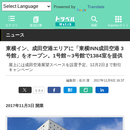
Powered by
Translate
トラベル Watch
旅の情報
ホテル・旅館
カテゴリ
過去記事
検索
Impressサイト
ニュース
東横イン、成田空港エリアに「東横INN成田空港 3
号館」をオープン。1号館～3号館で1384室を提供
屋上には成田空港展望スペースを設置予定。12月2日まで割引
キャンペーン
編集部：谷川 潔
2017年11月6日 16:37
リスト
2017年11月3日 開業