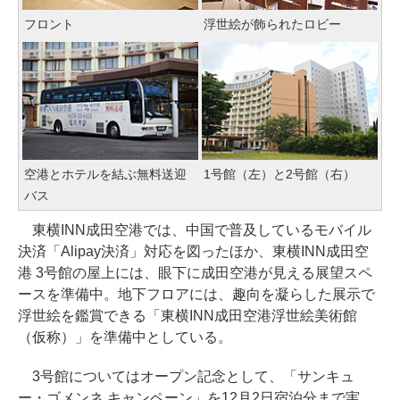
フロント
浮世絵が飾られたロビー
空港とホテルを結ぶ無料送迎
1号館（左）と2号館（右）
バス
東横INN成田空港では、中国で普及しているモバイル
決済「Alipay決済」対応を図ったほか、東横INN成田空
港 3号館の屋上には、眼下に成田空港が見える展望スペ
ースを準備中。地下フロアには、趣向を凝らした展示で
浮世絵を鑑賞できる「東横INN成田空港浮世絵美術館
（仮称）」を準備中としている。
3号館についてはオープン記念として、「サンキュ
ー・ゴメンネ キャンペーン」を12月2日宿泊分まで実