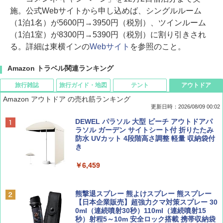
施。公式Webサイトから申し込めば、シングルルーム
（1泊1名）が5600円→3950円（税別）、ツインルーム
（1泊1室）が8300円→5390円（税別）に割り引きされ
る。詳細は東横インの
Webサイト
を参照のこと。
Amazon トラベル関連ランキング
旅行雑誌
旅行ガイド・地図
テント
アウトドア
Amazon アウトドア の売れ筋ランキング
更新日時：2026/08/09 00:02
BE-PAL(ビ-パル) 2026年 9 月号【特別付録:
D40 地球の歩き方 チェンマイ タイ北部の魅
[キャンパーズコレクション 山善] ポップアッ
DEWEL パラソル 大型 ビーチ アウトドアパ
SOTO ミニマル"旅"財布 ランダム2種】
力的な町 2026～2027 地球の歩き方D アジア
プテント 傘みたいに広げて畳める パッとサ
ラソル ガーデン サイトシート付 折りたたみ
ッとサンシェード キューブ フルクローズ メ
防水 UVカット 4段階高さ調整 軽量 収納袋付
ッシュ 簡単設置 ワンタッチテント キャンプ
き
￥1,500
￥2,079
&ハイキング カーキ PATC-150(KH)
￥6,459
￥6,830
ディズニーファン ２０２６年 ９月号 [雑
地球の歩き方 スター・ウォーズ
誌] (ＤＩＳＮＥＹ ＦＡＮ)
熊撃退スプレー 熊よけスプレー 熊スプレー
PYKES PEAK (パイクスピーク) 着替えテン
【日本企業販売】超強力クマ対策スプレー 30
￥2,695
ト プライバシー テント 【中が透けない】 1
0ml（連続噴射30秒）110ml（連続噴射15
￥713
人用 折りたたみ 防災グッズ 災害用トイレ ビ
秒）射程5～10m 安全ロック搭載 携帯収納袋