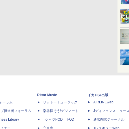
Rittor Music
イカロス出版
dフォーラム
リットーミュージック
AIRLINEweb
ップ担当者フォーラム
楽器探そう!デジマート
Jディフェンスニュー
ness Library
TシャツPOD T-OD
通訳翻訳ジャーナル
セミナー
立東舎
JレスキューWeb