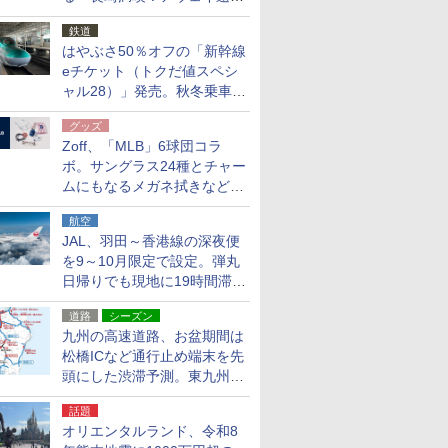
応援キャンペーン」
鉄道
はやぶさ50％オフの「新幹線
eチケット（トクだ値スペシ
ャル28）」発売。秋冬乗車
分、えきねっと限定
グッズ
Zoff、「MLB」6球団コラ
ボ。サングラス24種とチャー
ムにもなるメガネ拭きなど雑
貨24種
航空
JAL、羽田～香港線の深夜便
を9～10月限定で設定。弾丸
日帰りでも現地に19時間滞在
できる
道路
シーズン
九州の高速道路、お盆期間は
松橋ICなど通行止め端末を先
頭にした渋滞予測。東九州道
への迂回は料金調整を実施
話題
オリエンタルランド、令和8