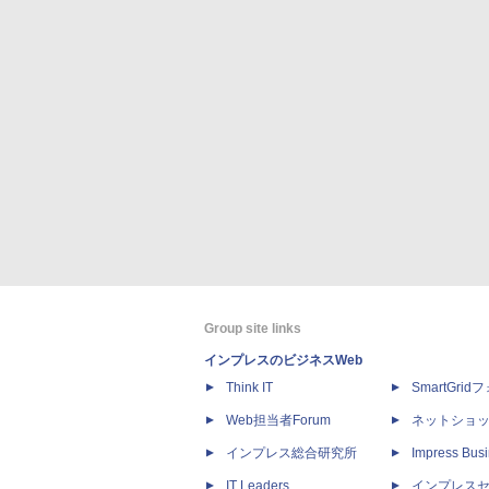
Group site links
インプレスのビジネスWeb
Think IT
SmartGri
Web担当者Forum
ネットショ
インプレス総合研究所
Impress Busi
IT Leaders
インプレス