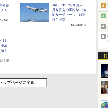
2月発券
JAL、2017年10月～11
ーチャ
月発券分の国際線「燃
油サーチャージ」は現
行と同額
10月16日
2017年8月17日
月～9月
「燃油
を値下
年6月13日
トップページに戻る