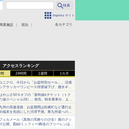
Impress サイト
全カテゴリ
商業施設
宿泊
アクセスランキング
時間
24時間
1週間
1カ月
ユニクロ、今日から「お盆特別セール」。涼感
シアサッカーワンピース待望値下げ、撥水ギア
ショーツは1990円に
はやぶさ50％オフの「新幹線eチケット（トク
だ値スペシャル28）」発売。秋冬乗車分、えき
ねっと限定
九州の高速道路、お盆期間は松橋ICなど通行止
め端末を先頭にした渋滞予測。東九州道への迂
回は料金調整を実施
フェルメール《真珠の耳飾りの少女》展のグッ
ズ公開。図録/ミッフィー/葬送のフリーレンほ
か、注目ブランドコラボが実現