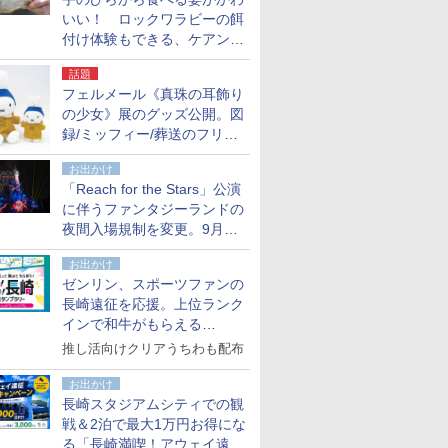
いい！ ロックワラビーの餌
付け体験もできる、ケアンズ
でアサートン高原の日本語ガ
話題
イド付きツアーに参加してみ
フェルメール《真珠の耳飾り
た
の少女》展のグッズ公開。図
録/ミッフィー/葬送のフリー
レンほか、注目ブランドコラ
お出かけ
ボが実現
「Reach for the Stars」公演
に伴うファンタジーランドの
夜間入場規制を変更。9月か
ら18時50分～20時ごろに
お出かけ
ゼンリン、スポーツファンの
長崎遠征を応援。上位ランク
インで和牛がもらえる
「GO！GO！長崎スタンプラ
推し活向けクリアうちわも配布
リー」
お出かけ
長崎スタジアムシティでの観
戦＆2泊で最大1万円お得にな
る「長崎満喫！アウェイ遠征