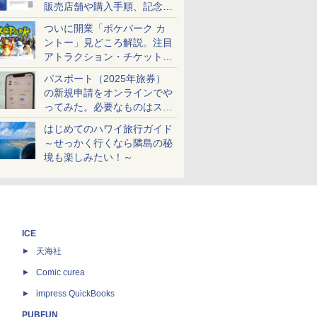
販売店舗や購入手順、記念チ
ケットも解説
ついに開業「ポケパーク カ
ントー」見どころ解説。注目
アトラクション・チケット手
配・来場前に必要な準備は？
パスポート（2025年旅券）
の新規申請をオンラインでや
ってみた。必要なものはスマ
ホとマイナカードのみ
はじめてのハワイ旅行ガイド
～せっかく行くなら隣島の秘
境も楽しみたい！～
ICE
天海社
ス
Comic curea
impress QuickBooks
PUBFUN