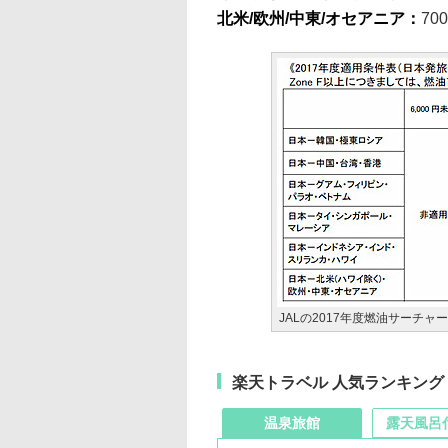
北米/欧州/中東/オセアニア：
70
JALの2017年度燃油サーチャ
楽天トラベル 人気ランキング
温泉旅館
露天風呂