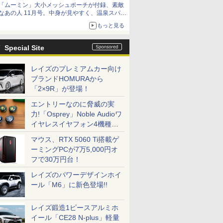
「ムーミン」大小メッシュポーチが付録、素敵
なあの人 11月号。中身が見やすく、温泉スパに
も使える
もっと見る
Special Site
レイズのプレミアムカー向け
ブランドHOMURAから
「2×9R」が登場！
エントリーなのに脅威の実
力!「Osprey」Noble Audioワ
イヤレスイヤフォン4機種を
一気に聴く
マウス、RTX 5060 Ti搭載ゲ
ーミングPCが7万5,000円オ
フで30万円台！
レイズのパワーデザインホイ
ール「M6」に新色登場!!
レイズ鍛造1ピースアルミホ
イール「CE28 N-plus」軽量