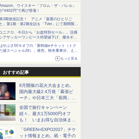
Amazon、ウイスキー「フロム・ザ・バレル」
が“4402円”で再び登場！
第3期放送記念！ アニメ「薬屋のひとりご
と」第1期・第2期全話を「TVer」にて期間限定
で順次無料配信開始
ユニクロ、今日から「お盆特別セール」。涼感
シアサッカーワンピース待望値下げ、撥水ギア
ショーツは1990円に
はやぶさ50％オフの「新幹線eチケット（トク
だ値スペシャル28）」発売。秋冬乗車分、えき
ねっと限定
もっと見る
おすすめ記事
8月開催の花火大会まとめ。
国内最大級2.4万発「幕張ビ
ーチ」や日本三大「長岡」な
ど大型イベント目白押し！
全国で旅行キャンペーン
続々、最大1万5000円オフ
も！ いまお得な自治体まと
め
「GREEN×EXPO2027」チケ
ット情報まとめ。紙・電子の