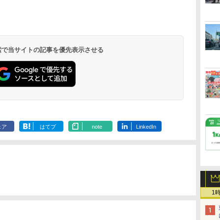
北陸 福井 あわら
品川プリンスホテ
舞浜ビューホテル
箱根湯本温泉 ホテ
ホテルトラスティ東
オリエンタルホテル
下呂温泉 水明館
住友不動産ホテル ヴ
東京ベイ舞浜ホテル
温泉 清風荘（北陸
ル イーストタワー
ｂｙ ＨＵＬＩＣ
ル おかだ
京ベイサイド
東京ベイ
ィラフォンテーヌグラ
ファーストリゾート
8,250円～
最大級の庭園露天風
（旧：東京ベイ舞浜
ンド東京有明
9,958円～
11,200円～
5,450円～
5,200円～
4,290円～
呂の宿 清風荘）
ホテル）
19,541円～
5,758円～
6,070円～
 検索で当サイトの記事を優先表示させる
ェア
はてブ
note
LinkedIn
1