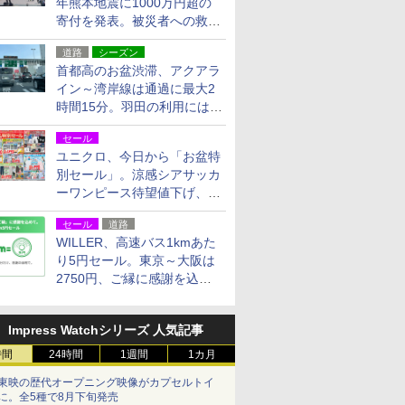
年熊本地震に1000万円超の
寄付を発表。被災者への救援
活動・復旧支援
道路
シーズン
首都高のお盆渋滞、アクアラ
イン～湾岸線は通過に最大2
時間15分。羽田の利用には
「空港西出口」の利用検討を
セール
ユニクロ、今日から「お盆特
別セール」。涼感シアサッカ
ーワンピース待望値下げ、撥
水ギアショーツは1990円に
セール
道路
WILLER、高速バス1kmあた
り5円セール。東京～大阪は
2750円、ご縁に感謝を込め
た20周年記念キャンペーン
Impress Watchシリーズ 人気記事
時間
24時間
1週間
1カ月
東映の歴代オープニング映像がカプセルトイ
に。全5種で8月下旬発売