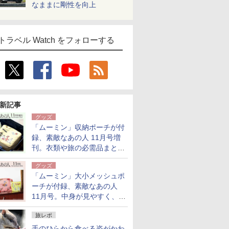
なままに剛性を向上
トラベル Watch をフォローする
新記事
グッズ
「ムーミン」収納ポーチが付
録、素敵なあの人 11月号増
刊。衣類や旅の必需品まとま
る大小2個セット
グッズ
「ムーミン」大小メッシュポ
ーチが付録、素敵なあの人
11月号。中身が見やすく、温
泉スパにも使える
旅レポ
手のひらから食べる姿がかわ