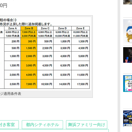
00円
ージ適用条件表
付き客室
都内シティホテル
舞浜ファミリー向け