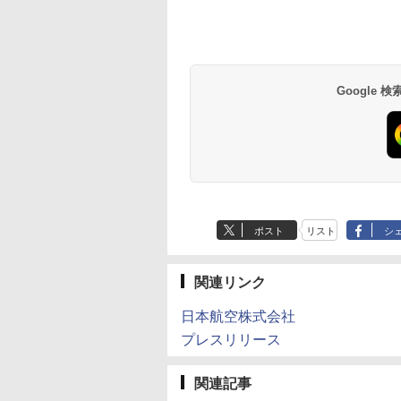
草津温泉 ホテル櫻
品川プリンスホテル
グランドニッコー東
海のサウナ＆スパ
東京ドームホテル
シェラトン・グラン
井
京ベイ 舞浜
オールインクルーシ
デ・トーキョーベ
7,037円～
7,980円～
ブ 島原温泉ホテル
イ・ホテル
14,300円～
6,800円～
南風楼
10,450円～
7,950円～
Google
ポスト
リスト
シ
関連リンク
日本航空株式会社
プレスリリース
関連記事