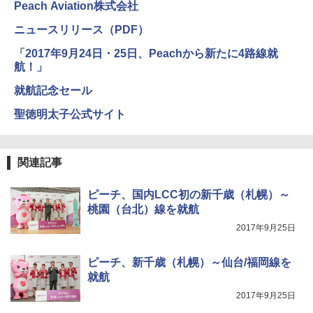
Peach Aviation株式会社
ENDLESS BASE 《めざましテレビで紹介》
テント ワンタッチ RENEW 幅200 2-3人用 43
￥6,999
ニュースリリース（PDF）
500002(88859)
「2017年9月24日・25日、Peachから新たに4路線就
￥5,999
熊撃退スプレー 熊よけスプレー 熊スプレー
航！」
【日本企業販売】超強力クマ対策スプレー 30
0ml（連続噴射30秒）110ml（連続噴射15
就航記念セール
[キャンパーズコレクション 山善] 傘みたいに
秒）射程5～10m 安全ロック搭載 携帯収納袋
広げるだけ パッとサッとテント ブラックコ
付き ヒグマ・イノシシ対策 自治体・教育機
聖徳明太子公式サイト
ーティング フルクローズ メッシュ 3-4人用
関の購入実績 登山・キャンプ・アウトドア・
簡単設置 ポップアップテント エクルベージ
防災用品 長期保存可能 緊急時用 日本国内発
ュ(BC仕様) PATC-150B(EB)
送
関連記事
￥9,990
￥3,680
ピーチ、国内LCC初の新千歳（札幌）～
桃園（台北）線を就航
[キャンパーズコレクション 山善] 傘みたいに
着替えテント トイレテント 透けない【換気
広げるだけ パッとサッとテント キューブワ
通気窓付き】収納袋付き UVカット 防水 防災
2017年9月25日
イドプラス ブラックコーティング フルクロ
コンパクト iimono117 (ブルー)
ーズ メッシュ 5人用 簡単設置 ポップアップ
テント PATCW-200B エクルベージュ
￥3,080
ピーチ、新千歳（札幌）～仙台/福岡線を
就航
￥15,990
2017年9月25日