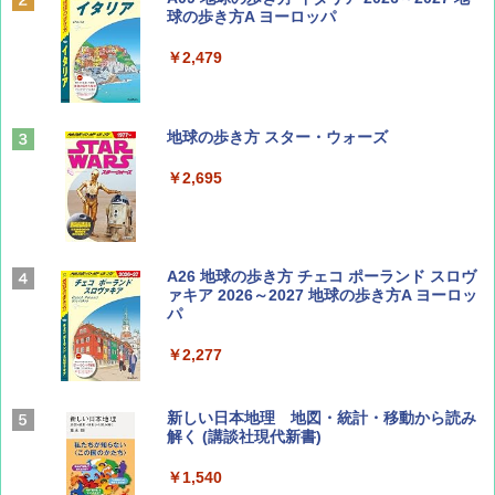
SOTO ミニマル"旅"財布 ランダム2種】
球の歩き方A ヨーロッパ
￥1,500
￥2,479
山と溪谷 2026年8月号「南アルプス大全」
地球の歩き方 スター・ウォーズ
￥1,540
￥2,695
Coyote No.89 特集 星野道夫 夢見る旅
A26 地球の歩き方 チェコ ポーランド スロヴ
ァキア 2026～2027 地球の歩き方A ヨーロッ
パ
￥1,540
￥2,277
AIRLINE（エアライン）2026年9月号【特
新しい日本地理 地図・統計・移動から読み
集】ボーイング110周年を祝して！
解く (講談社現代新書)
￥1,760
￥1,540