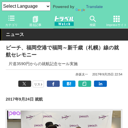
Powered by
Translate
トラベル Watch
企業・政府・官庁
国内エアライン
ピーチ
カテゴリ
過去記事
検索
Impressサイト
ニュース
ピーチ、福岡空港で福岡～新千歳（札幌）線の就
航セレモニー
片道3590円からの就航記念セール実施
赤坂太一
2017年9月25日 22:54
リスト
2017年9月24日 就航