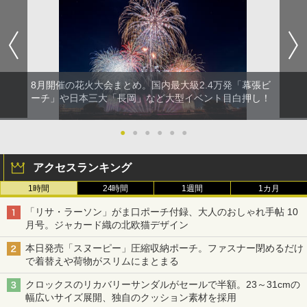
8月開催の花火大会まとめ。国内最大級2.4万発「幕張ビ
ーチ」や日本三大「長岡」など大型イベント目白押し！
●
●
●
●
●
●
アクセスランキング
1時間
24時間
1週間
1カ月
「リサ・ラーソン」がま口ポーチ付録、大人のおしゃれ手帖 10
月号。ジャカード織の北欧猫デザイン
本日発売「スヌーピー」圧縮収納ポーチ。ファスナー閉めるだけ
で着替えや荷物がスリムにまとまる
クロックスのリカバリーサンダルがセールで半額。23～31cmの
幅広いサイズ展開、独自のクッション素材を採用