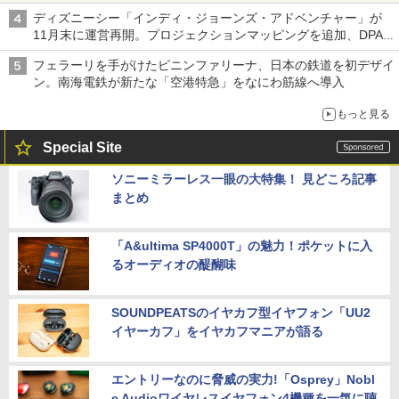
ディズニーシー「インディ・ジョーンズ・アドベンチャー」が
11月末に運営再開。プロジェクションマッピングを追加、DPA
は1500円
フェラーリを手がけたピニンファリーナ、日本の鉄道を初デザイ
ン。南海電鉄が新たな「空港特急」をなにわ筋線へ導入
もっと見る
Special Site
ソニーミラーレス一眼の大特集！ 見どころ記事
まとめ
「A&ultima SP4000T」の魅力！ポケットに入
るオーディオの醍醐味
SOUNDPEATSのイヤカフ型イヤフォン「UU2
イヤーカフ」をイヤカフマニアが語る
エントリーなのに脅威の実力!「Osprey」Nobl
e Audioワイヤレスイヤフォン4機種を一気に聴