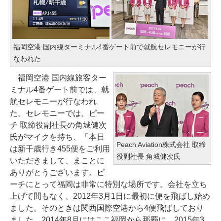
福岡空港 国内線ターミナル4番ゲート前で就航セレモニーが行
なわれた
福岡空港 国内線旅客ター
ミナル4番ゲート前では、就
航セレモニーが行なわれ
た。セレモニーでは、ピー
チ 取締役副社長の角城健次
氏がマイクを持ち、「本日
Peach Aviation株式会社 取締
は新千歳行き455便をご利用
役副社長 角城健次氏
いただきまして、まことに
ありがとうございます。ピ
ーチにとって福岡は非常に特別な場所です。会社を立ち
上げて間もなく、2012年3月1日に最初に便を飛ばし始め
ました。そのときは関西国際空港から4便飛ばしており
ました。2014年8月にはここ福岡から那覇に、2015年3