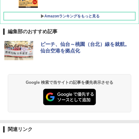
Amazonランキングをもっと見る
編集部のおすすめ記事
[キャンパーズコレクション 山善] ポップアッ
BUNDOK(バンドック)ソロ ドーム 1 EX BDK
ピーチ、仙台～桃園（台北）線を就航。
プテント 傘みたいに広げて畳める パッとサ
-08EX カーキ ソロキャンプ ポリエステル フ
仙台空港を拠点化
ッとサンシェード キューブ フルクローズ メ
レーム テント
ッシュ 簡単設置 ワンタッチテント キャンプ
&ハイキング カーキ PATC-150(KH)
￥14,800
￥6,831
GRANDOOR ステンレス保冷剤 2個セット 2
Google 検索で当サイトの記事を優先表示させる
026リニューアル 急速冷凍 空間倍増 衛生的
PYKES PEAK (パイクスピーク) 着替えテン
コンパクト 保冷力長持ち
ト プライバシー テント 【中が透けない】 1
人用 折りたたみ 防災グッズ 災害用トイレ ビ
￥2,980
ーチ ピクニック ポップアップテント 携帯 簡
易 トイレテント (ブラック)
DEWEL パラソル 大型 ビーチ アウトドアパ
￥4,980
ラソル ガーデン サイトシート付 折りたたみ
関連リンク
防水 UVカット 4段階高さ調整 軽量 収納袋付
き