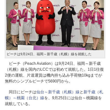
ピーチは9月24日、福岡～新千歳（札幌）線を就航した
ピーチ（Peach Aviation）は9月24日、福岡～新千歳
（札幌）線を国内のLCCでは初めて就航した。1日1往復
2便の運航、片道運賃は機内持ち込み手荷物10kgまでが
無料のシンプルピーチで5690円から。
同日にピーチは
仙台～新千歳（札幌）線
と
新千歳（札
幌）～桃園（台北）線
を、9月25日には仙台～桃園線を
就航している。