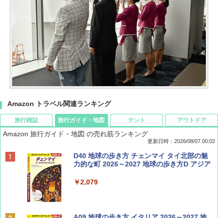
Amazon トラベル関連ランキング
旅行雑誌
旅行ガイド・地図
テント
アウトドア
Amazon 旅行ガイド・地図 の売れ筋ランキング
更新日時：2026/08/07 00:02
ディズニーファン ２０２６年 ９月号 [雑
D40 地球の歩き方 チェンマイ タイ北部の魅
誌] (ＤＩＳＮＥＹ ＦＡＮ)
力的な町 2026～2027 地球の歩き方D アジア
￥713
￥2,079
BE-PAL(ビ-パル) 2026年 9 月号【特別付録:
A09 地球の歩き方 イタリア 2026～2027 地