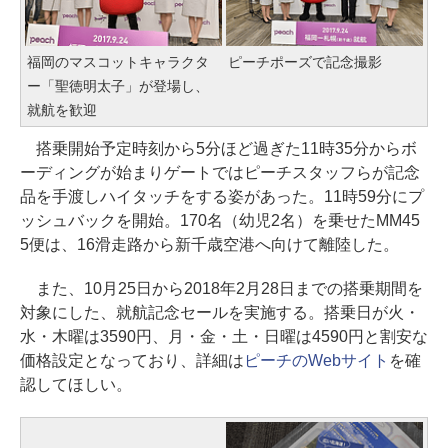
福岡のマスコットキャラクタ
ピーチポーズで記念撮影
ー「聖徳明太子」が登場し、
就航を歓迎
搭乗開始予定時刻から5分ほど過ぎた11時35分からボ
ーディングが始まりゲートではピーチスタッフらが記念
品を手渡しハイタッチをする姿があった。11時59分にプ
ッシュバックを開始。170名（幼児2名）を乗せたMM45
5便は、16滑走路から新千歳空港へ向けて離陸した。
また、10月25日から2018年2月28日までの搭乗期間を
対象にした、就航記念セールを実施する。搭乗日が火・
水・木曜は3590円、月・金・土・日曜は4590円と割安な
価格設定となっており、詳細は
ピーチのWebサイト
を確
認してほしい。