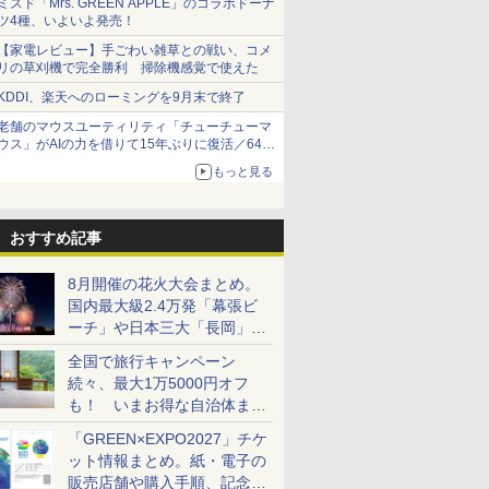
ミスド「Mrs. GREEN APPLE」のコラボドーナ
ツ4種、いよいよ発売！
【家電レビュー】手ごわい雑草との戦い、コメ
リの草刈機で完全勝利 掃除機感覚で使えた
KDDI、楽天へのローミングを9月末で終了
老舗のマウスユーティリティ「チューチューマ
ウス」がAIの力を借りて15年ぶりに復活／64bit
化、Windows 10/11、「Chrome」も走り回
もっと見る
る。復活記念で2026年末まで500円
おすすめ記事
8月開催の花火大会まとめ。
国内最大級2.4万発「幕張ビ
ーチ」や日本三大「長岡」な
ど大型イベント目白押し！
全国で旅行キャンペーン
続々、最大1万5000円オフ
も！ いまお得な自治体まと
め
「GREEN×EXPO2027」チケ
ット情報まとめ。紙・電子の
販売店舗や購入手順、記念チ