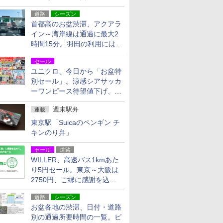
活動・復旧支援
道路
シーズン
首都高のお盆渋滞、アクアラ
イン～湾岸線は通過に最大2
時間15分。羽田の利用には
「空港西出口」の利用検討を
セール
ユニクロ、今日から「お盆特
別セール」。涼感シアサッカ
ーワンピース待望値下げ、撥
水ギアショーツは1990円に
週末駅弁
連載
東京駅「Suicaのペンギン チ
キンのり弁」
セール
道路
WILLER、高速バス1kmあた
り5円セール。東京～大阪は
2750円、ご縁に感謝を込め
た20周年記念キャンペーン
道路
シーズン
お盆各地の渋滞、日付・道路
別の通過所要時間の一覧。ピ