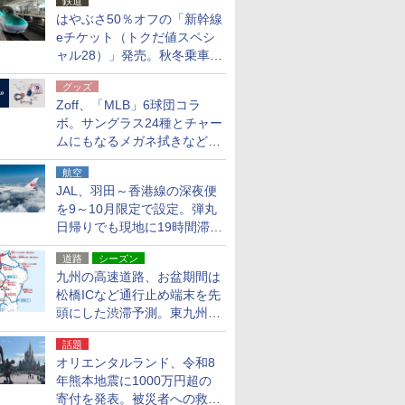
鉄道
はやぶさ50％オフの「新幹線
eチケット（トクだ値スペシ
ャル28）」発売。秋冬乗車
分、えきねっと限定
グッズ
Zoff、「MLB」6球団コラ
ボ。サングラス24種とチャー
ムにもなるメガネ拭きなど雑
貨24種
航空
JAL、羽田～香港線の深夜便
を9～10月限定で設定。弾丸
日帰りでも現地に19時間滞在
できる
道路
シーズン
九州の高速道路、お盆期間は
松橋ICなど通行止め端末を先
頭にした渋滞予測。東九州道
への迂回は料金調整を実施
話題
オリエンタルランド、令和8
年熊本地震に1000万円超の
寄付を発表。被災者への救援