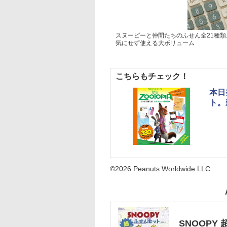
スヌーピーと仲間たちのふせん全21種
気にせず使える大ボリューム
こちらもチェック！
本日
ト。
©2026 Peanuts Worldwide LLC
SNOOPY