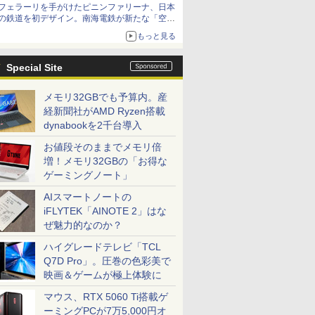
フェラーリを手がけたピニンファリーナ、日本
の鉄道を初デザイン。南海電鉄が新たな「空港
特急」をなにわ筋線へ導入
もっと見る
Special Site
メモリ32GBでも予算内。産
経新聞社がAMD Ryzen搭載
dynabookを2千台導入
お値段そのままでメモリ倍
増！メモリ32GBの「お得な
ゲーミングノート」
AIスマートノートの
iFLYTEK「AINOTE 2」はな
ぜ魅力的なのか？
ハイグレードテレビ「TCL
Q7D Pro」。圧巻の色彩美で
映画＆ゲームが極上体験に
マウス、RTX 5060 Ti搭載ゲ
ーミングPCが7万5,000円オ