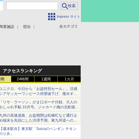
Impress サイト
全カテゴリ
商業施設
宿泊
アクセスランキング
時間
24時間
1週間
1カ月
ユニクロ、今日から「お盆特別セール」。涼感
シアサッカーワンピース待望値下げ、撥水ギア
ショーツは1990円に
「リサ・ラーソン」がま口ポーチ付録、大人の
おしゃれ手帖 10月号。ジャカード織の北欧猫デ
ザイン
九州の高速道路、お盆期間は松橋ICなど通行止
め端末を先頭にした渋滞予測。東九州道への迂
回は料金調整を実施
【週末駅弁】東京駅「Suicaのペンギン チキン
のり弁」