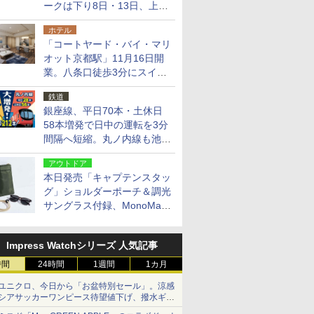
ークは下り8日・13日、上り
14日・15日
ホテル
「コートヤード・バイ・マリ
オット京都駅」11月16日開
業。八条口徒歩3分にスイー
ト含む全270室、ダイニング
鉄道
も併設
銀座線、平日70本・土休日
58本増発で日中の運転を3分
間隔へ短縮。丸ノ内線も池袋
～中野坂上を4分間隔に
アウトドア
本日発売「キャプテンスタッ
グ」ショルダーポーチ＆調光
サングラス付録、MonoMax
9月号増刊
Impress Watchシリーズ 人気記事
時間
24時間
1週間
1カ月
ユニクロ、今日から「お盆特別セール」。涼感
シアサッカーワンピース待望値下げ、撥水ギア
ショーツは1990円に