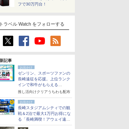
フで30万円台！
トラベル Watch をフォローする
新記事
お出かけ
ゼンリン、スポーツファンの
長崎遠征を応援。上位ランク
インで和牛がもらえる
「GO！GO！長崎スタンプラ
推し活向けクリアうちわも配布
リー」
お出かけ
長崎スタジアムシティでの観
戦＆2泊で最大1万円お得にな
る「長崎満喫！アウェイ遠征
応援キャンペーン」