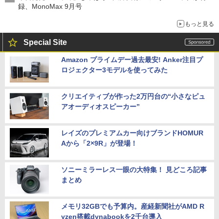
録、MonoMax 9月号
もっと見る
Special Site
Amazon プライムデー過去最安! Anker注目プ
ロジェクター3モデルを使ってみた
クリエイティブが作った2万円台の“小さなピュ
アオーディオスピーカー”
レイズのプレミアムカー向けブランドHOMUR
Aから「2×9R」が登場！
ソニーミラーレス一眼の大特集！ 見どころ記事
まとめ
メモリ32GBでも予算内。産経新聞社がAMD R
yzen搭載dynabookを2千台導入