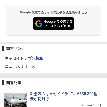
Google 検索で当サイトの記事を優先表示させる
BUNDOK(バンドック)ソロ ドーム 1 EX BDK
-08EX カーキ ソロキャンプ ポリエステル フ
レーム テント
￥14,800
GRANDOOR ステンレス保冷剤 2個セット 2
026リニューアル 急速冷凍 空間倍増 衛生的
関連リンク
コンパクト 保冷力長持ち
キャセイドラゴン航空
￥2,980
ニュースリリース
ニューエラ New Era キャップ メッシュキャ
ップ 9FORTY AFrame 15226380 NER37C00
関連記事
94 ストーン ニューエラキャップ 9FORTYA
サーフライダーファウンデーション Surfride
r Foundation コラボ Aフレーム メンズ レデ
新塗装のキャセイドラゴン A330-300型
ィース 帽子 スナップバック a-frame 9フォー
機が初飛行
ティー男女兼用ユニセックス 夏用 日除けUV
ケア FREE
2016年4月11日