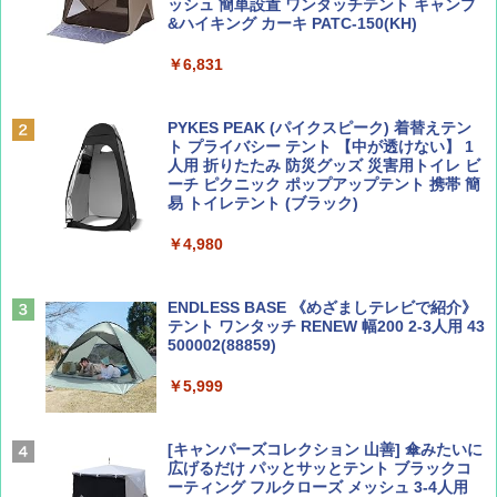
ッシュ 簡単設置 ワンタッチテント キャンプ
￥713
￥2,079
&ハイキング カーキ PATC-150(KH)
￥6,831
BE-PAL(ビ-パル) 2026年 9 月号【特別付録:
A09 地球の歩き方 イタリア 2026～2027 地
SOTO ミニマル"旅"財布 ランダム2種】
球の歩き方A ヨーロッパ
PYKES PEAK (パイクスピーク) 着替えテン
ト プライバシー テント 【中が透けない】 1
￥1,500
￥2,479
人用 折りたたみ 防災グッズ 災害用トイレ ビ
ーチ ピクニック ポップアップテント 携帯 簡
易 トイレテント (ブラック)
山と溪谷 2026年8月号「南アルプス大全」
地球の歩き方 スター・ウォーズ
￥4,980
￥1,540
￥2,695
ENDLESS BASE 《めざましテレビで紹介》
テント ワンタッチ RENEW 幅200 2-3人用 43
500002(88859)
Coyote No.89 特集 星野道夫 夢見る旅
A26 地球の歩き方 チェコ ポーランド スロヴ
ァキア 2026～2027 地球の歩き方A ヨーロッ
￥5,999
パ
￥1,540
￥2,277
[キャンパーズコレクション 山善] 傘みたいに
広げるだけ パッとサッとテント ブラックコ
ーティング フルクローズ メッシュ 3-4人用