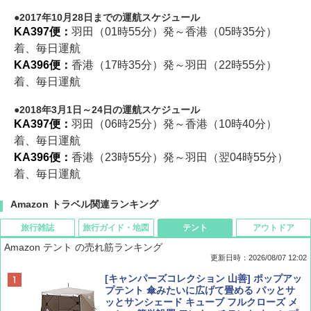
2017年10月28日までの運航スケジュール
KA397便：
羽田（01時55分）発～香港（05時35分）
着、毎日運航
KA396便：
香港（17時35分）発～羽田（22時55分）
着、毎日運航
2018年3月1日～24日の運航スケジュール
KA397便：
羽田（06時25分）発～香港（10時40分）
着、毎日運航
KA396便：
香港（23時55分）発～羽田（翌04時55分）
着、毎日運航
Amazon トラベル関連ランキング
旅行雑誌
旅行ガイド・地図
テント
アウトドア
Amazon テント の売れ筋ランキング
更新日時：2026/08/07 12:02
ディズニーファン ２０２６年 ９月号 [雑
D40 地球の歩き方 チェンマイ タイ北部の魅
[キャンパーズコレクション 山善] ポップアッ
誌] (ＤＩＳＮＥＹ ＦＡＮ)
力的な町 2026～2027 地球の歩き方D アジア
プテント 傘みたいに広げて畳める パッとサ
ッとサンシェード キューブ フルクローズ メ