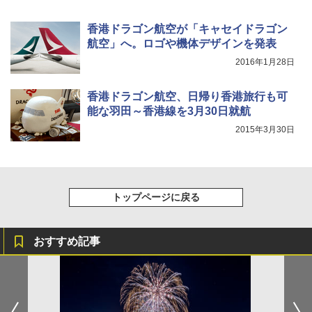
￥4,400
香港ドラゴン航空が「キャセイドラゴン
航空」へ。ロゴや機体デザインを発表
熊撃退スプレー 熊よけスプレー 熊スプレー
2016年1月28日
【日本企業販売】超強力クマ対策スプレー 30
0ml（連続噴射30秒）110ml（連続噴射15
秒）射程5～10m 安全ロック搭載 携帯収納袋
香港ドラゴン航空、日帰り香港旅行も可
付き ヒグマ・イノシシ対策 自治体・教育機
能な羽田～香港線を3月30日就航
関の購入実績 登山・キャンプ・アウトドア・
防災用品 長期保存可能 緊急時用 日本国内発
2015年3月30日
送
￥3,680
トップページに戻る
おすすめ記事