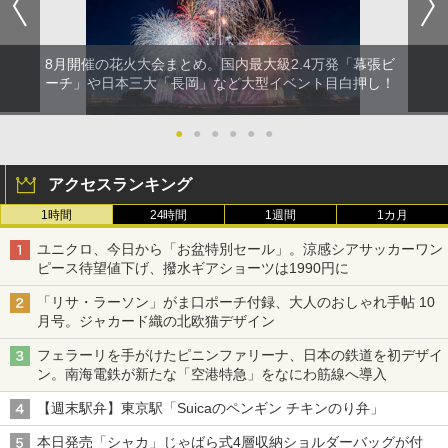
8月開催の花火大会まとめ。国内最大級2.4万発「幕張ビ
ーチ」や日本三大「長岡」など大型イベント目白押し！
●
●
●
●
●
●
アクセスランキング
1時間
24時間
1週間
1カ月
ユニクロ、今日から「お盆特別セール」。涼感シアサッカーワン
ピース待望値下げ、撥水ギアショーツは1990円に
「リサ・ラーソン」がま口ポーチ付録、大人のおしゃれ手帖 10
月号。ジャカード織の北欧猫デザイン
フェラーリを手がけたピニンファリーナ、日本の鉄道を初デザイ
ン。南海電鉄が新たな「空港特急」をなにわ筋線へ導入
【週末駅弁】東京駅「Suicaのペンギン チキンのり弁」
本日発売「シャカ」じゃばら式4層収納ショルダーバッグが付