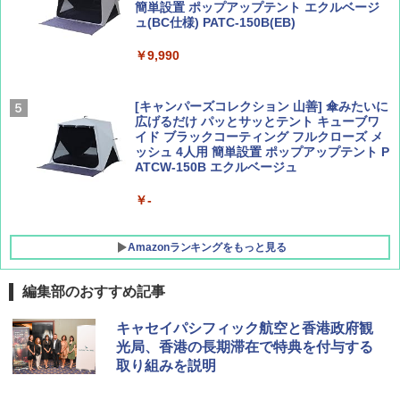
簡単設置 ポップアップテント エクルベージ
AIRLINE（エアライン）2026年9月号【特
新しい日本地理 地図・統計・移動から読み
ュ(BC仕様) PATC-150B(EB)
集】ボーイング110周年を祝して！
解く (講談社現代新書)
￥9,990
￥1,760
￥1,540
[キャンパーズコレクション 山善] 傘みたいに
広げるだけ パッとサッとテント キューブワ
イド ブラックコーティング フルクローズ メ
ッシュ 4人用 簡単設置 ポップアップテント P
ATCW-150B エクルベージュ
￥-
Amazonランキングをもっと見る
編集部のおすすめ記事
DEWEL パラソル 大型 ビーチ アウトドアパ
キャセイパシフィック航空と香港政府観
ラソル ガーデン サイトシート付 折りたたみ
光局、香港の長期滞在で特典を付与する
防水 UVカット 4段階高さ調整 軽量 収納袋付
取り組みを説明
き
￥6,459