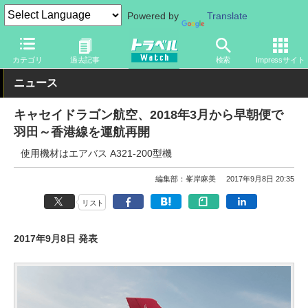
Powered by
Translate
トラベル Watch
地域
海外旅行
東アジア
カテゴリ
過去記事
検索
Impressサイト
ニュース
キャセイドラゴン航空、2018年3月から早朝便で
羽田～香港線を運航再開
使用機材はエアバス A321-200型機
編集部：峯岸麻美
2017年9月8日 20:35
リスト
2017年9月8日 発表