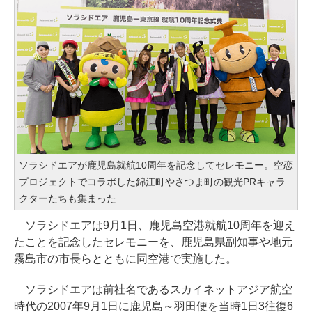
ソラシドエアが鹿児島就航10周年を記念してセレモニー。空恋
プロジェクトでコラボした錦江町やさつま町の観光PRキャラ
クターたちも集まった
ソラシドエアは9月1日、鹿児島空港就航10周年を迎え
たことを記念したセレモニーを、鹿児島県副知事や地元
霧島市の市長らとともに同空港で実施した。
ソラシドエアは前社名であるスカイネットアジア航空
時代の2007年9月1日に鹿児島～羽田便を当時1日3往復6