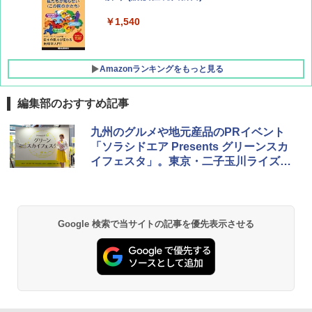
￥1,500
￥1,540
Amazonランキングをもっと見る
編集部のおすすめ記事
[キャンパーズコレクション 山善] ポップアッ
BUNDOK(バンドック)ソロ ドーム 1 EX BDK
九州のグルメや地元産品のPRイベント
プテント 傘みたいに広げて畳める パッとサ
-08EX カーキ ソロキャンプ ポリエステル フ
「ソラシドエア Presents グリーンスカ
ッとサンシェード キューブ フルクローズ メ
レーム テント
イフェスタ」。東京・二子玉川ライズで
ッシュ 簡単設置 ワンタッチテント キャンプ
&ハイキング カーキ PATC-150(KH)
開催
￥14,800
￥6,832
GRANDOOR ステンレス保冷剤 2個セット 2
Google 検索で当サイトの記事を優先表示させる
026リニューアル 急速冷凍 空間倍増 衛生的
PYKES PEAK (パイクスピーク) 着替えテン
コンパクト 保冷力長持ち
ト プライバシー テント 【中が透けない】 1
人用 折りたたみ 防災グッズ 災害用トイレ ビ
￥2,980
ーチ ピクニック ポップアップテント 携帯 簡
易 トイレテント (オリーブ)
DEWEL パラソル 大型 ビーチ アウトドアパ
￥-