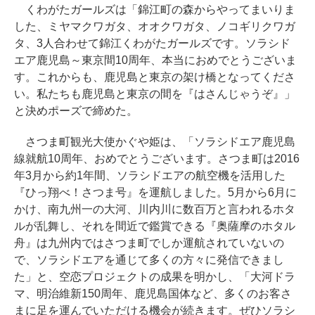
くわがたガールズは「錦江町の森からやってまいりま
した、ミヤマクワガタ、オオクワガタ、ノコギリクワガ
タ、3人合わせて錦江くわがたガールズです。ソラシド
エア鹿児島～東京間10周年、本当におめでとうございま
す。これからも、鹿児島と東京の架け橋となってくださ
い。私たちも鹿児島と東京の間を『はさんじゃうぞ』」
と決めポーズで締めた。
さつま町観光大使かぐや姫は、「ソラシドエア鹿児島
線就航10周年、おめでとうございます。さつま町は2016
年3月から約1年間、ソラシドエアの航空機を活用した
『ひっ翔べ！さつま号』を運航しました。5月から6月に
かけ、南九州一の大河、川内川に数百万と言われるホタ
ルが乱舞し、それを間近で鑑賞できる『奥薩摩のホタル
舟』は九州内ではさつま町でしか運航されていないの
で、ソラシドエアを通じて多くの方々に発信できまし
た」と、空恋プロジェクトの成果を明かし、「大河ドラ
マ、明治維新150周年、鹿児島国体など、多くのお客さ
まに足を運んでいただける機会が続きます。ぜひソラシ