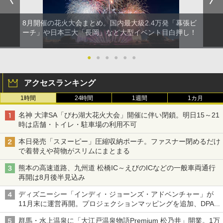
8月開催の花火大会まとめ。国内最大級2.4万発「幕張ビ
ーチ」や日本三大「長岡」など大型イベント目白押し！
●
●
●
●
●
●
アクセスランキング
1時間
24時間
1週間
1カ月
名神 大津SA「びわ湖大花火大会」開催に伴い閉鎖。明日15～21
時は店舗・トイレ・駐車場の利用不可
本日発売「スヌーピー」圧縮収納ポーチ。ファスナー閉めるだけ
で着替えや荷物がスリムにまとまる
熊本の高速道路、九州道 松橋IC～えびのICなどの一般車両通行
再開は8月後半見込み
ディズニーシー「インディ・ジョーンズ・アドベンチャー」が
11月末に運営再開。プロジェクションマッピングを追加、DPA
は1500円
群馬・水上温泉に「大江戸温泉物語Premium 松乃井」開業。1万