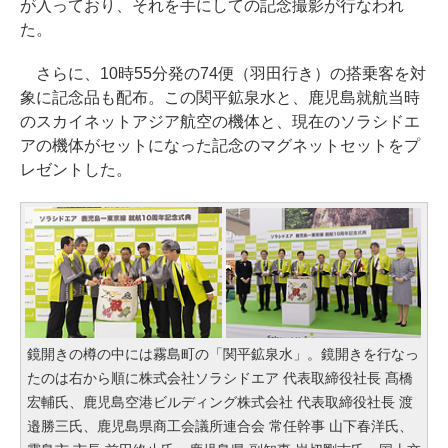
が入っており、それを手にしての記念撮影が行なわれ
た。
さらに、10時55分発の74便（羽田行き）の搭乗客を対
象に記念品も配布。この関平鉱泉水と、鹿児島就航当時
のスカイネットアジア航空の機体と、現在のソラシドエ
アの機体がセットになった記念のマグネットセットをプ
レゼントした。
鏡開きの樽の中には霧島町の「関平鉱泉水」。鏡開きを行なっ
たのは右から順に株式会社ソラシドエア 代表取締役社長 髙橋
宏輔氏、鹿児島空港ビルディング株式会社 代表取締役社長 渡
邉勝三氏、鹿児島県商工会議所連合会 常任幹事 山下春洋氏、