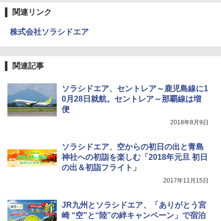
ラソル ガーデン サイトシート付 折りたたみ
防水 UVカット 4段階高さ調整 軽量 収納袋付
関連リンク
き
ENDLESS BASE 《めざましテレビで紹介》
株式会社ソラシドエア
テント ワンタッチ RENEW 幅200 2-3人用 43
￥6,459
500002(89147)
￥5,499
関連記事
ポインターライト 強力 小型 緑色/赤色/青紫色
USB充電式 高精度 超長距離照射 長時間使用
可能 安全ロック付き 高安全性 金属製耐久 コ
ソラシドエア、セントレア～鹿児島線に1
[キャンパーズコレクション 山善] 傘みたいに
ンパクト多機能設計 持ち運び便利 アウトド
0月28日就航。セントレア～那覇線は増
広げるだけ パッとサッとテント ブラックコ
ア/オフィス/教育現場/展示会用 緑
ーティング フルクローズ メッシュ 3-4人用
便
簡単設置 ポップアップテント エクルベージ
￥1,180
2018年8月9日
ュ(BC仕様) PATC-150B(EB)
￥8,991
電動エアーポンプ SUP用 20PSI 電動ポンプ
ソラシドエア、空からの初日の出と青島
ゴムボート 空気入れ 空気抜き 自動停止 過熱
神社への初詣を楽しむ「2018年元旦 初日
保護 日光可読lcd 7種類ノズル付き
の出＆初詣フライト」
Coleman(コールマン) ツーリングドーム/LD
X 2人用 3人用 キャンプ アウトドア フェス
￥7,299
2017年11月15日
収納 コンパクト 簡単設営 カンガルーテント
ソロキャンプ ソロテント
JR九州とソラシドエア、「ありがとう宮
￥20,718
崎 “空”と“陸”の絆キャンペーン」で宿泊