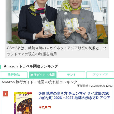
CAの2名は、就航当時のスカイネットアジア航空の制服と、ソ
ラシドエアの現在の制服を着用
Amazon トラベル関連ランキング
旅行雑誌
旅行ガイド・地図
テント
アウトドア
Amazon 旅行ガイド・地図 の売れ筋ランキング
更新日時：2026/08/06 12:02
ディズニーファン ２０２６年 ９月号 [雑
D40 地球の歩き方 チェンマイ タイ北部の魅
誌] (ＤＩＳＮＥＹ ＦＡＮ)
力的な町 2026～2027 地球の歩き方D アジア
￥713
￥2,079