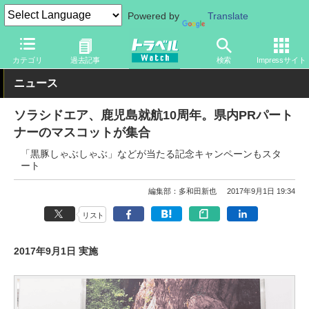
Powered by
Translate
トラベル Watch
地域
国内旅行
九州
カテゴリ
過去記事
検索
Impressサイト
ニュース
ソラシドエア、鹿児島就航10周年。県内PRパート
ナーのマスコットが集合
「黒豚しゃぶしゃぶ」などが当たる記念キャンペーンもスタ
ート
編集部：多和田新也
2017年9月1日 19:34
リスト
2017年9月1日 実施