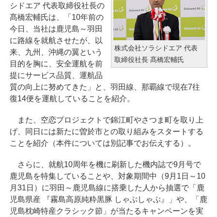
シドエア 代表取締役社長の
髙橋宏輔氏は、「10年前の
今日、当社は鹿児島～羽田
に路線を就航させたが、以
株式会社ソラシドエア 代表
来、九州、沖縄の翼という
取締役社長 髙橋宏輔氏
目的を胸に、安全運航を前
提にサービス品質、運航品
質の向上に努めてきた」と、羽田線、那覇線で現在7往
復14便を運航していることを紹介。
また、空恋プロジェクトで錦江町やさつま町を取り上
げ、同日には新たに曽於市との取り組みをスタートする
ことを紹介（本件については別記事でお伝えする）。
さらに、就航10周年を機に刷新した機内誌で9月号で
鹿児島を特集していることや、対象期間中（9月1日～10
月31日）に羽田～鹿児島線に搭乗した人から抽選で「鹿
児島県産 『霧島高原純粋黒豚 しゃぶしゃぶ』」や、「鹿
児島枕崎特産クラシック節」が当たるキャンペーンを実