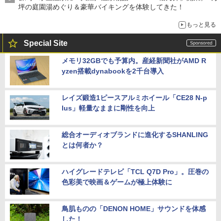
坪の庭園湯めぐり＆豪華バイキングを体験してきた！
もっと見る
Special Site
メモリ32GBでも予算内。産経新聞社がAMD R
yzen搭載dynabookを2千台導入
レイズ鍛造1ピースアルミホイール「CE28 N-p
lus」軽量なままに剛性を向上
総合オーディオブランドに進化するSHANLING
とは何者か？
ハイグレードテレビ「TCL Q7D Pro」。圧巻の
色彩美で映画＆ゲームが極上体験に
鳥肌ものの「DENON HOME」サウンドを体感
した！