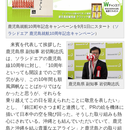
鹿児島就航10周年記念キャンペーンを9月1日にスタート（
ソ
ラシドエア 鹿児島就航10周年記念キャンペーン
）
来賓を代表して挨拶した
鹿児島県 副知事 岩切剛志氏
は、ソラシドエアの鹿児島
線10周年に対し、「10周年
といっても開設までのご苦
労があり、この10年間も順
鹿児島県 副知事 岩切剛志氏
風満帆なことばかりではな
かったと思うが、それらを
乗り越えてこの日を迎えられたことに敬意を表したい」
とし、「錦江町やさつま町と連携して、PRの絵を機体に
描いて日本中の空を飛び回った。そうした取り組みも熱
心にされている。沖縄とも結んでいただいていて、鹿児
島と沖縄を結ぶ貴重なエアライン」と鹿児島との取り組