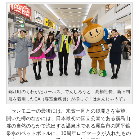
錦江町のくわがたガールズ、でんしろうと、髙橋社長、新旧制
服を着用したCA（客室乗務員）が揃って「はさんじゃうぞ」
セレモニーの最後には、来賓一同との鏡開きを実施。
開いた樽のなかには、日本最初の国立公園である霧島山
麓の自然のなかで流出する温泉水である霧島市の関平鉱
泉水のペットボトルに、10周年ロゴマークが入れたもの