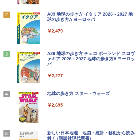
Coyote No.89 特集 星野道夫 夢見る旅
A09 地球の歩き方 イタリア 2026～2027 地
球の歩き方A ヨーロッパ
￥1,540
￥2,479
山と溪谷 2026年8月号「南アルプス大全」
A26 地球の歩き方 チェコ ポーランド スロヴ
ァキア 2026～2027 地球の歩き方A ヨーロッ
パ
￥1,540
￥2,277
AIRLINE（エアライン）2026年9月号【特
地球の歩き方 スター・ウォーズ
集】ボーイング110周年を祝して！
￥2,695
￥1,760
BE-PAL(ビ-パル) 2026年 9 月号【特別付録:
新しい日本地理 地図・統計・移動から読み
SOTO ミニマル"旅"財布 ランダム2種】
解く (講談社現代新書)