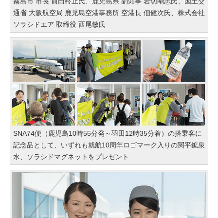
霧島市 市長 前田終止氏、鹿児島県 副知事 岩切剛志氏、国土交
通省 大阪航空局 鹿児島空港事務所 空港長 佃健次氏、株式会社
ソラシドエア 取締役 西尾敏氏
SNA74便（鹿児島10時55分発～羽田12時35分着）の搭乗客に
記念品として、いずれも就航10周年ロゴマーク入りの関平鉱泉
水、ソラシドマグネットをプレゼント