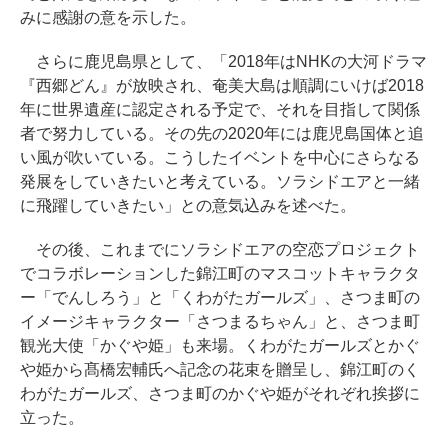
みに感謝の意を示した。
さらに鹿児島県として、「2018年はNHKの大河ドラマ
『西郷どん』が放映され、奄美大島は順調にいけば2018
年に世界遺産に認定される予定で、それを目指して関係
者で努力している。その先の2020年には鹿児島国体と追
い風が吹いている。こうしたイベントを中心にさらなる
発展をしていきたいと考えている。ソラシドエアと一緒
に飛躍していきたい」との意気込みを述べた。
その後、これまでにソラシドエアの空恋プロジェクト
でコラボレーションした錦江町のマスコットキャラクタ
ー「でんしろう」と「くわがたガールズ」、さつま町の
イメージキャラクター「さつまるちゃん」と、さつま町
観光大使「かぐや姫」も来場。くわがたガールズとかぐ
や姫から髙橋宏輔氏へ記念の花束を贈呈し、錦江町のく
わがたガールズ、さつま町のかぐや姫がそれぞれ挨拶に
立った。