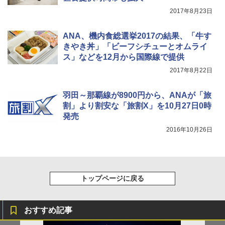
イド ブラックコーティング フルクローズ メ
電動エアーポンプ SUP用 20PSI 電動ポンプ
2017年8月23日
ッシュ 4人用 簡単設置 ポップアップテント P
ゴムボート 空気入れ 空気抜き 自動停止 過熱
ATCW-150B エクルベージュ
保護 日光可読lcd 7種類ノズル付き
ANA、機内食総選挙2017の結果、「牛す
￥-
￥7,884
きやき丼」「ビーフシチューとオムライ
ス」などを12月から国際線で提供
2017年8月22日
羽田～那覇線が8900円から、ANAが「旅
割」より割安な「旅割X」を10月27日0時
発売
2016年10月26日
トップページに戻る
おすすめ記事