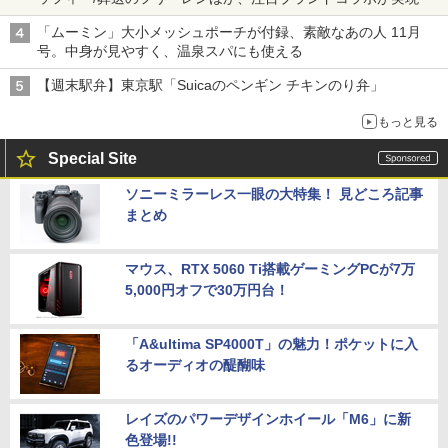
「ムーミン」大小メッシュポーチが付録、素敵なあの人 11月
号。中身が見やすく、温泉スパにも使える
【週末駅弁】東京駅「Suicaのペンギン チキンのり弁」
もっと見る
Special Site
ソニーミラーレス一眼の大特集！ 見どころ記事
まとめ
マウス、RTX 5060 Ti搭載ゲーミングPCが7万
5,000円オフで30万円台！
「A&ultima SP4000T」の魅力！ポケットに入
るオーディオの醍醐味
レイズのパワーデザインホイール「M6」に新
色登場!!