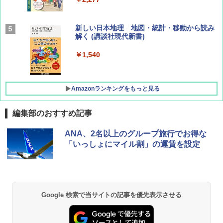
AIRLINE（エアライン）2026年9月号【特
新しい日本地理 地図・統計・移動から読み
集】ボーイング110周年を祝して！
解く (講談社現代新書)
￥1,760
￥1,540
Amazonランキングをもっと見る
編集部のおすすめ記事
[キャンパーズコレクション 山善] ポップアッ
DEWEL パラソル 大型 ビーチ アウトドアパ
ANA、2名以上のグループ旅行でお得な
プテント 傘みたいに広げて畳める パッとサ
ラソル ガーデン サイトシート付 折りたたみ
「いっしょにマイル割」の運賃を設定
ッとサンシェード キューブ フルクローズ メ
防水 UVカット 4段階高さ調整 軽量 収納袋付
ッシュ 簡単設置 ワンタッチテント キャンプ
き
&ハイキング カーキ PATC-150(KH)
￥6,459
￥6,830
Google 検索で当サイトの記事を優先表示させる
熊撃退スプレー 熊よけスプレー 熊スプレー
PYKES PEAK (パイクスピーク) 着替えテン
【日本企業販売】超強力クマ対策スプレー 30
ト プライバシー テント 【中が透けない】 1
0ml（連続噴射30秒）110ml（連続噴射15