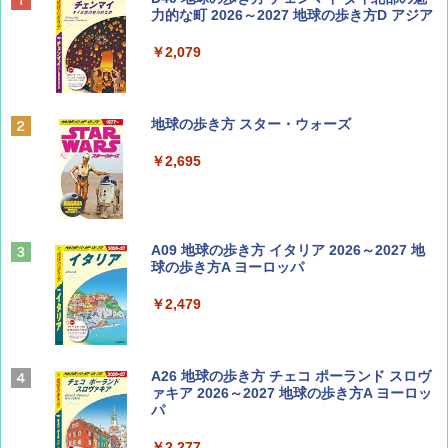
SOTO ミニマル"旅"財布 ランダム2種】
力的な町 2026～2027 地球の歩き方D アジア
￥1,500
￥2,079
ディズニーファン ２０２６年 ９月号 [雑
地球の歩き方 スター・ウォーズ
誌] (ＤＩＳＮＥＹ ＦＡＮ)
￥2,695
￥713
山と溪谷 2026年8月号「南アルプス大全」
A09 地球の歩き方 イタリア 2026～2027 地
球の歩き方A ヨーロッパ
￥1,540
￥2,479
Coyote No.89 特集 星野道夫 夢見る旅
A26 地球の歩き方 チェコ ポーランド スロヴ
ァキア 2026～2027 地球の歩き方A ヨーロッ
パ
￥1,540
￥2,277