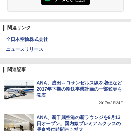
人用 折りたたみ 防災グッズ 災害用トイレ ビ
秒）射程5～10m 安全ロック搭載 携帯収納袋
ーチ ピクニック ポップアップテント 携帯 簡
付き ヒグマ・イノシシ対策 自治体・教育機
易 トイレテント (ブラック)
関の購入実績 登山・キャンプ・アウトドア・
防災用品 長期保存可能 緊急時用 日本国内発
送
￥4,980
関連リンク
￥3,680
全日本空輸株式会社
ENDLESS BASE 《めざましテレビで紹介》
テント ワンタッチ RENEW 幅200 2-3人用 43
ニュースリリース
500002(89232)
GRANDOOR ステンレス保冷剤 2個セット 2
026リニューアル 急速冷凍 空間倍増 衛生的
コンパクト 保冷力長持ち
￥5,999
関連記事
￥2,980
[キャンパーズコレクション 山善] 傘みたいに
広げるだけ パッとサッとテント ブラックコ
ANA、成田～ロサンゼルス線を増便など
ーティング フルクローズ メッシュ 3-4人用
ポインターライト 強力 小型 緑色/赤色/青紫色
2017年下期の輸送事業計画の一部変更を
簡単設置 ポップアップテント エクルベージ
USB充電式 高精度 超長距離照射 長時間使用
発表
ュ(BC仕様) PATC-150B(EB)
可能 安全ロック付き 高安全性 金属製耐久 コ
ンパクト多機能設計 持ち運び便利 アウトド
2017年8月24日
ア/オフィス/教育現場/展示会用 緑
￥9,990
ANA、新千歳空港の新ラウンジを9月13
￥1,180
日オープン。国内線プレミアムクラスの
[キャンパーズコレクション 山善] 傘みたいに
広げるだけ パッとサッとテント キューブワ
昼食提供時間帯も拡大