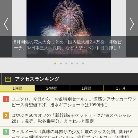
8月開催の花火大会まとめ。国内最大級2.4万発「幕張ビ
ーチ」や日本三大「長岡」など大型イベント目白押し！
●
●
●
●
●
●
アクセスランキング
1時間
24時間
1週間
1カ月
ユニクロ、今日から「お盆特別セール」。涼感シアサッカーワン
ピース待望値下げ、撥水ギアショーツは1990円に
はやぶさ50％オフの「新幹線eチケット（トクだ値スペシャル
28）」発売。秋冬乗車分、えきねっと限定
フェルメール《真珠の耳飾りの少女》展のグッズ公開。図録/ミ
ッフィー/葬送のフリーレンほか、注目ブランドコラボが実現