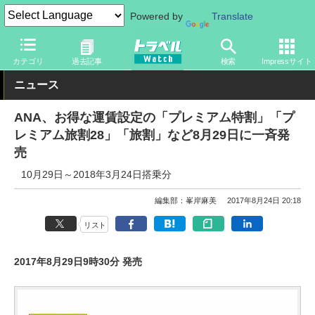
Powered by
Translate
トラベル Watch
企業・政府・官庁
国内エアライン
ANA
カテゴリ
過去記事
検索
Impressサイト
ニュース
ANA、お得な運賃設定の「プレミアム特割」「プ
レミアム旅割28」「旅割」など8月29日に一斉発
売
10月29日～2018年3月24日搭乗分
編集部：峯岸麻美
2017年8月24日 20:18
リスト
2017年8月29日9時30分 発売