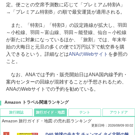
定。便ごとの空席予測数に応じて「プレミアム特割A」
→「プレミアム特割B」の順で最安運賃が適用される。
また、「特割1」「特割3」の設定路線が拡大し、羽田
～小松線、羽田～富山線、羽田～能登線、仙台～小松線
が新たに対象になっているほか、「旅割」では、年末年
始の大晦日と元旦の多くの便で1万円以下で航空券を購
入できるという。詳細などは
ANAのWebサイト
を参照の
こと。
なお、ANAでは予約・販売開始日はANA国内線予約・
案内センターの回線が混雑することが予想されるため、
ANAのWebサイトでの予約を勧めている。
Amazon トラベル関連ランキング
旅行雑誌
旅行ガイド・地図
テント
アウトドア
Amazon 旅行ガイド・地図 の売れ筋ランキング
更新日時：2026/08/09 00:02
BE-PAL(ビ-パル) 2026年 9 月号【特別付録:
D40 地球の歩き方 チェンマイ タイ北部の魅