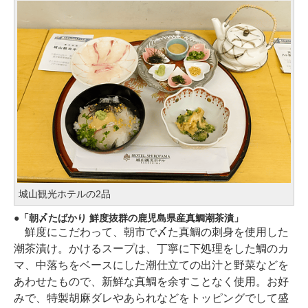
城山観光ホテルの2品
「朝〆たばかり 鮮度抜群の鹿児島県産真鯛潮茶漬」
鮮度にこだわって、朝市で〆た真鯛の刺身を使用した
潮茶漬け。かけるスープは、丁寧に下処理をした鯛のカ
マ、中落ちをベースにした潮仕立ての出汁と野菜などを
あわせたもので、新鮮な真鯛を余すことなく使用。お好
みで、特製胡麻ダレやあられなどをトッピングでして盛