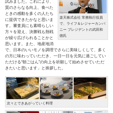
試みました。これにより、
質のさらなる向上、食べた
ときの感動を多くの人たち
楽天株式会社 常務執行役員
に提供できたかなと思いま
で、ライフ＆レジャーカンパ
す。審査員にも素晴らしい
ニー プレジデントの武田和
方々を迎え、決勝戦も熱戦
徳氏
が繰り広げられることかと
思います。また、地産地消
で、日本のいいモノを調理でさらに美味しくして、多く
の方に味わっていただき、一日一日を元気に過ごしてい
ただける“朝ごはん”の向上を祈願して始めさせていただ
きたいと思います」と挨拶した。
次々とできあがっていく料理