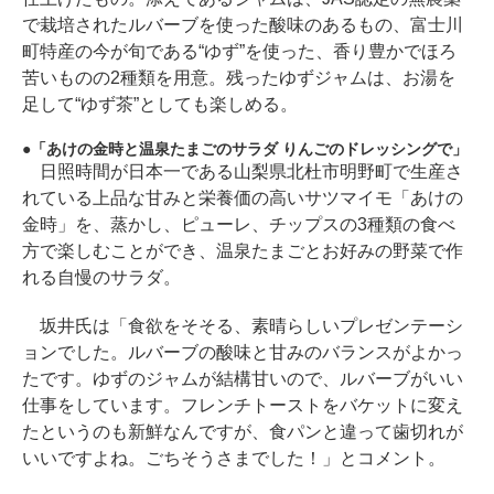
で栽培されたルバーブを使った酸味のあるもの、富士川
町特産の今が旬である“ゆず”を使った、香り豊かでほろ
苦いものの2種類を用意。残ったゆずジャムは、お湯を
足して“ゆず茶”としても楽しめる。
「あけの金時と温泉たまごのサラダ りんごのドレッシングで」
日照時間が日本一である山梨県北杜市明野町で生産さ
れている上品な甘みと栄養価の高いサツマイモ「あけの
金時」を、蒸かし、ピューレ、チップスの3種類の食べ
方で楽しむことができ、温泉たまごとお好みの野菜で作
れる自慢のサラダ。
坂井氏は「食欲をそそる、素晴らしいプレゼンテーシ
ョンでした。ルバーブの酸味と甘みのバランスがよかっ
たです。ゆずのジャムが結構甘いので、ルバーブがいい
仕事をしています。フレンチトーストをバケットに変え
たというのも新鮮なんですが、食パンと違って歯切れが
いいですよね。ごちそうさまでした！」とコメント。