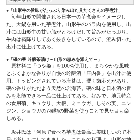
「山形牛の旨味がたっぷり染み出た具だくさんの芋煮汁」
毎年山形で開催される日本一の芋煮会をイメージし
た、大鍋を用いた芋煮汁。山形牛のバラ肉を使用し、出
汁には山形牛の甘い脂がとろけだして旨みがたっぷり。
牛肉は霜降りしてあく抜きをしているので、澄み切った
出汁に仕上げてある。
「磯の香 吟醸茶漬け～山形の恵みを添えて～」
原材料に「つや姫」を100%使用し、まろやかな風味
とふくよかな香りが自慢の吟醸酒「庄内誉」を出汁に使
用。トッピングされている海苔は、硬く歯応えがあり、
磯の香りがただよう天然の岩海苔。磯の味と日本酒の旨
みを堪能できる一品に仕上げてある。好みで、地元特産
の食用菊、キュウリ、大根、ミョウガ、しその実、ニン
ジン、ショウガの7種類の野菜を使うことで見た目も楽
しめる。
坂井氏は「河原で食べる芋煮は最高に美味しいので本
日は楽しみにしてきました。こちらの料理は、山形の地