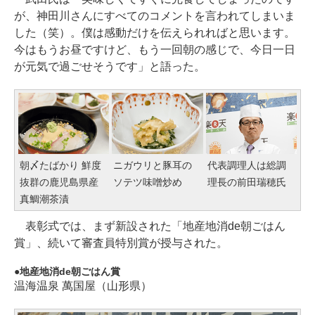
が、神田川さんにすべてのコメントを言われてしまいま
した（笑）。僕は感動だけを伝えられればと思います。
今はもうお昼ですけど、もう一回朝の感じで、今日一日
が元気で過ごせそうです」と語った。
朝〆たばかり 鮮度
ニガウリと豚耳の
代表調理人は総調
抜群の鹿児島県産
ソテツ味噌炒め
理長の前田瑞穂氏
真鯛潮茶漬
表彰式では、まず新設された「地産地消de朝ごはん
賞」、続いて審査員特別賞が授与された。
地産地消de朝ごはん賞
温海温泉 萬国屋（山形県）