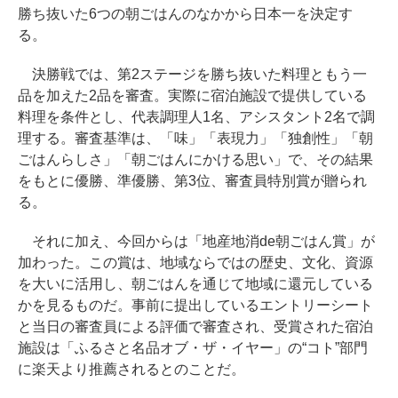
勝ち抜いた6つの朝ごはんのなかから日本一を決定す
る。
決勝戦では、第2ステージを勝ち抜いた料理ともう一
品を加えた2品を審査。実際に宿泊施設で提供している
料理を条件とし、代表調理人1名、アシスタント2名で調
理する。審査基準は、「味」「表現力」「独創性」「朝
ごはんらしさ」「朝ごはんにかける思い」で、その結果
をもとに優勝、準優勝、第3位、審査員特別賞が贈られ
る。
それに加え、今回からは「地産地消de朝ごはん賞」が
加わった。この賞は、地域ならではの歴史、文化、資源
を大いに活用し、朝ごはんを通じて地域に還元している
かを見るものだ。事前に提出しているエントリーシート
と当日の審査員による評価で審査され、受賞された宿泊
施設は「ふるさと名品オブ・ザ・イヤー」の“コト”部門
に楽天より推薦されるとのことだ。