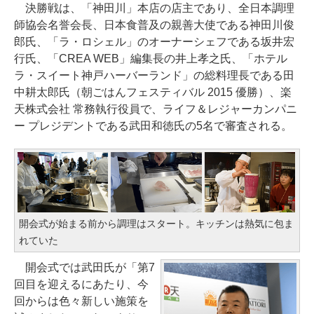
決勝戦は、「神田川」本店の店主であり、全日本調理
師協会名誉会長、日本食普及の親善大使である神田川俊
郎氏、「ラ・ロシェル」のオーナーシェフである坂井宏
行氏、「CREA WEB」編集長の井上孝之氏、「ホテル
ラ・スイート神戸ハーバーランド」の総料理長である田
中耕太郎氏（朝ごはんフェスティバル 2015 優勝）、楽
天株式会社 常務執行役員で、ライフ＆レジャーカンパニ
ー プレジデントである武田和徳氏の5名で審査される。
開会式が始まる前から調理はスタート。キッチンは熱気に包ま
れていた
開会式では武田氏が「第7
回目を迎えるにあたり、今
回からは色々新しい施策を