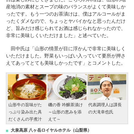
産地消の素材とスープの味のバランスがよくて美味しか
ったです。もう一つのお茶漬けは、僕はアルコールがま
ったくダメなので、ちょっとヤバイかなと思ったんだけ
ど、旨みだけ感じられてお酒は感じられなかったので、
非常に美味しくいただけました」と述べていた。
田中氏は「山形の情景が目に浮かんで非常に美味しく
いただけました。野菜もいっぱい入っていて要所が押さ
えてあってとても美味しかったです」とコメントした。
山形牛の旨味がた
磯の香 吟醸茶漬け
代表調理人は課長
っぷり染み出た具
～山形の恵みを添
の大滝幸也氏
だくさんの芋煮汁
えて～
大泉高原 八ヶ岳ロイヤルホテル（山梨県）