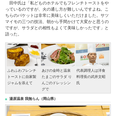
田中氏は「私どものホテルでもフレンチトーストをや
っているのですが、火の通し方が難しいんですよね。こ
ちらのバケットは非常に美味しくいただけました。サツ
マイモの三つの技法、朝から手間かけて大変かと思うの
ですが、サラダとの相性もよくて美味しかったです」と
語った。
ふわふわフレンチ
あけの金時と温泉
代表調理人は洋食
トーストに自家製
たまごのサラダ り
料理長の武井文昭
ジャムを添えて
んごのドレッシン
氏
グで
湯原温泉 我無らん（岡山県）