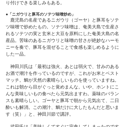
り付けできる楽しみもある。
「ニガウリと豚耳のソテツ味噌炒め」
鹿児島の名産であるニガウリ（ゴーヤ）と豚耳をソテ
ツ味噌で炒めたもの。ソテツ味噌は、奄美大島で生産さ
れるソテツの実と玄米と大豆を原料にした奄美大島の名
産品。苦味のあるニガウリと味噌の甘さが絶妙なハーモ
ニーを奏で、豚耳を混ぜることで食感も楽しめるように
した一品。
神田川氏は「最初は強火、あとは弱火で、甘みのある
お酒で潮汁を作っているのですが、これがお米とベスト
マッチ。鯛が天然の素晴らしいものを使っていますね。
これは朝から目がぐっと覚めまんな。いや、ホントにこ
んな美味しいもの食べたら元気出ますわ。薬味のバラン
スも素晴らしい。ゴーヤと豚耳で朝から元気出て、二日
酔いも解消。この潮汁、鯛だけに大したもんだと思いま
す（笑）」と、神田川節で講評。
武田氏は「美味しくてすぐに完食してしまったのです