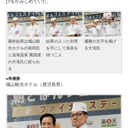
びをかみしめていた。
最終結果は城山観
結果の入った封筒
優勝の文字を掲げ
光ホテルの前田氏
を手にして発表を
る大滝氏
と温海温泉 萬国屋
待つ二人
の大滝氏に絞られ
る
準優勝
城山観光ホテル（鹿児島県）