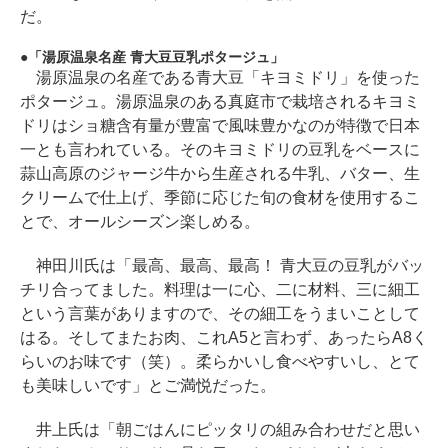
だ。
「湯原温泉名産 青大豆豆乳ポタージュ」
湯原温泉の名産である青大豆「キヨミドリ」を使った
ポタージュ。湯原温泉のある真庭市で栽培されるキヨミ
ドリはショ糖含有量が豊富で風味豊かなのが特徴で日本
一とも言われている。そのキヨミドリの豆乳をベースに
蒜山高原のジャージ牛から生産される牛乳、バター、生
クリームで仕上げ、季節に応じた旬の食材を使用するこ
とで、オールシーズン楽しめる。
神田川氏は「最高、最高、最高！ 青大豆の豆乳がバッ
チリ合ってました。料理は一に心、二に材料、三に細工
という言葉がありますので、その細工をうまいことして
はる。そしてまたお肉、これA5と言わず、あったらA8く
らいのお味です（笑）。柔らかいし食べやすいし、とて
も美味しいです」とご満悦だった。
井上氏は「朝ごはんにピッタリの組み合わせだと思い