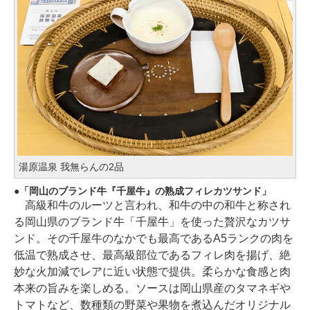
湯原温泉 我無らんの2品
「岡山のブランド牛『千屋牛』の熟成フィレカツサンド」
高級和牛のルーツと言われ、和牛の中の和牛と称され
る岡山県のブランド牛「千屋牛」を使った贅沢なカツサ
ンド。その千屋牛のなかでも最高であるA5ランクの肉を
低温で熟成させ、最高級部位であるフィレ肉を揚げ、絶
妙な火加減でレアに近い状態で提供。柔らかな食感と肉
本来の旨みを楽しめる。ソースは岡山県産のタマネギや
トマトなど、数種類の野菜や果物を煮込んだオリジナル