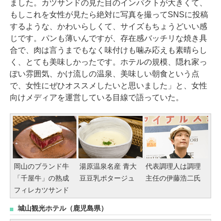
ました。カツサンドの見た目のインパクトが大きくて、
もしこれを女性が見たら絶対に写真を撮ってSNSに投稿
するような、かわいらしくて、サイズもちょうどいい感
じです。パンも薄いんですが、存在感バッチリな焼き具
合で、肉は言うまでもなく味付けも噛み応えも素晴らし
く、とても美味しかったです。ホテルの規模、隠れ家っ
ぽい雰囲気、かけ流しの温泉、美味しい朝食という点
で、女性にぜひオススメしたいと思いました」と、女性
向けメディアを運営している目線で語っていた。
岡山のブランド牛
湯原温泉名産 青大
代表調理人は調理
「千屋牛」の熟成
豆豆乳ポタージュ
主任の伊藤浩二氏
フィレカツサンド
城山観光ホテル（鹿児島県）