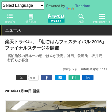
Powered by
Translate
トラベル Watch
旅の情報
観光地
グルメ
カテゴリ
過去記事
検索
Impressサイト
ニュース
楽天トラベル、「朝ごはんフェスティバル 2016」
ファイナルステージを開催
宿泊施設の日本一の朝ごはんが決定。神田川俊郎氏、坂井宏
行氏らが審査
野村シンヤ
2016年12月5日 16:21
リスト
2016年11月30日 開催