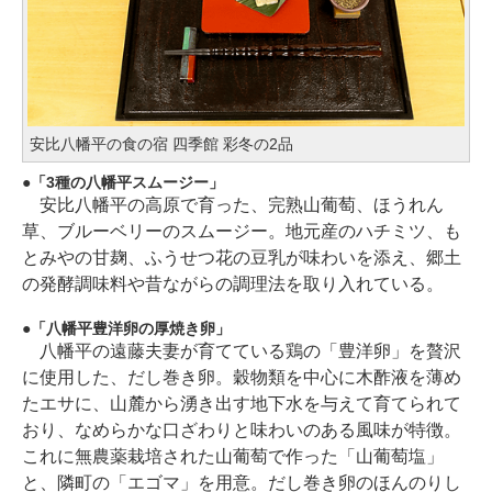
安比八幡平の食の宿 四季館 彩冬の2品
「3種の八幡平スムージー」
安比八幡平の高原で育った、完熟山葡萄、ほうれん
草、ブルーベリーのスムージー。地元産のハチミツ、も
とみやの甘麹、ふうせつ花の豆乳が味わいを添え、郷土
の発酵調味料や昔ながらの調理法を取り入れている。
「八幡平豊洋卵の厚焼き卵」
八幡平の遠藤夫妻が育てている鶏の「豊洋卵」を贅沢
に使用した、だし巻き卵。穀物類を中心に木酢液を薄め
たエサに、山麓から湧き出す地下水を与えて育てられて
おり、なめらかな口ざわりと味わいのある風味が特徴。
これに無農薬栽培された山葡萄で作った「山葡萄塩」
と、隣町の「エゴマ」を用意。だし巻き卵のほんのりし