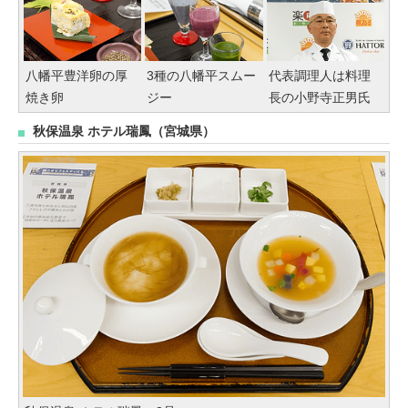
八幡平豊洋卵の厚
3種の八幡平スムー
代表調理人は料理
焼き卵
ジー
長の小野寺正男氏
秋保温泉 ホテル瑞鳳（宮城県）