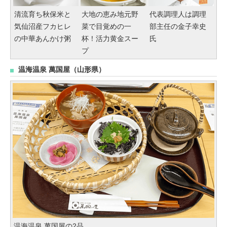
清流育ち秋保米と
大地の恵み地元野
代表調理人は調理
気仙沼産フカヒレ
菜で目覚めの一
部主任の金子幸史
の中華あんかけ粥
杯！活力黄金スー
氏
プ
温海温泉 萬国屋（山形県）
温海温泉 萬国屋の2品