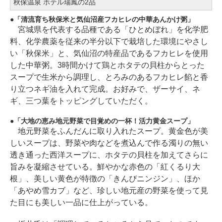
秋保温泉 ホテル瑞鳳の2品
「清流育ち秋保米と気仙沼産フカヒレの中華あんかけ粥」
宮城県を代表する品種である「ひとめぼれ」を化学肥
料、化学農薬を従来の半分以下で栽培した環境にやさし
い「秋保米」と、気仙沼の特産品であるフカヒレを使用
した中華粥。3時間かけて鶏とホタテの貝柱からとった
スープで生米から調理し、とろみのあるフカヒレ餡と香
り立つネギ油を入れて完成。お好みで、ザーサイ、ネ
ギ、三つ葉をトッピングしていただく。
「大地の恵み地元野菜で目覚めの一杯！活力黄金スープ」
地元野菜をふんだんに取り入れたスープ。黄金色が美
しいスープは、野菜や肉などを煮込んで作る濁りの無い
透き通った西洋スープに、ホタテの貝柱を加えてさらに
旨みを凝縮させている。鮮やかな赤色の「紅くるり大
根」、美しい黄色が特徴の「きんぴニンジン」、ほか
「あやめ雪カブ」など、珍しい地元産の野菜を使って見
た目にも美しい一品に仕上がっている。