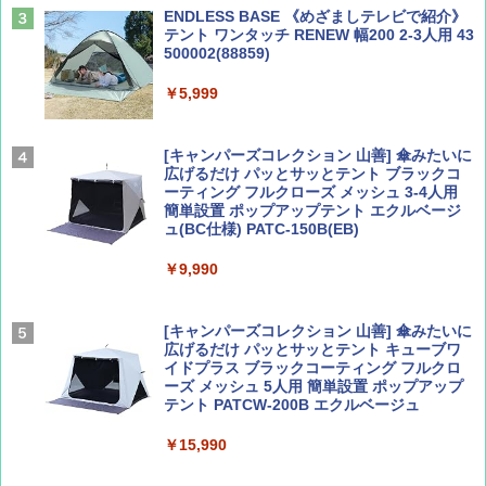
ENDLESS BASE 《めざましテレビで紹介》
テント ワンタッチ RENEW 幅200 2-3人用 43
500002(88859)
Coyote No.89 特集 星野道夫 夢見る旅
A26 地球の歩き方 チェコ ポーランド スロヴ
ァキア 2026～2027 地球の歩き方A ヨーロッ
￥5,999
パ
￥1,540
￥2,277
[キャンパーズコレクション 山善] 傘みたいに
広げるだけ パッとサッとテント ブラックコ
ーティング フルクローズ メッシュ 3-4人用
簡単設置 ポップアップテント エクルベージ
AIRLINE（エアライン）2026年9月号【特
新しい日本地理 地図・統計・移動から読み
ュ(BC仕様) PATC-150B(EB)
集】ボーイング110周年を祝して！
解く (講談社現代新書)
￥9,990
￥1,760
￥1,540
[キャンパーズコレクション 山善] 傘みたいに
広げるだけ パッとサッとテント キューブワ
イドプラス ブラックコーティング フルクロ
ーズ メッシュ 5人用 簡単設置 ポップアップ
テント PATCW-200B エクルベージュ
￥15,990