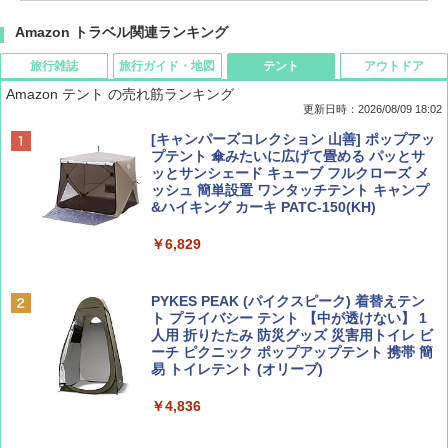
Amazon トラベル関連ランキング
旅行雑誌
旅行ガイド・地図
テント
アウトドア
Amazon テント の売れ筋ランキング
更新日時：2026/08/09 18:02
BE-PAL(ビ-パル) 2026年 9 月号【特別付録:
地球の歩き方 スター・ウォーズ
[キャンパーズコレクション 山善] ポップアッ
SOTO ミニマル"旅"財布 ランダム2種】
プテント 傘みたいに広げて畳める パッとサ
ッとサンシェード キューブ フルクローズ メ
￥2,695
ッシュ 簡単設置 ワンタッチテント キャンプ
￥1,500
&ハイキング カーキ PATC-150(KH)
￥6,829
ディズニーファン ２０２６年 ９月号 [雑
D40 地球の歩き方 チェンマイ タイ北部の魅
誌] (ＤＩＳＮＥＹ ＦＡＮ)
力的な町 2026～2027 地球の歩き方D アジア
PYKES PEAK (パイクスピーク) 着替えテン
ト プライバシー テント 【中が透けない】 1
￥713
￥2,079
人用 折りたたみ 防災グッズ 災害用トイレ ビ
ーチ ピクニック ポップアップテント 携帯 簡
易 トイレテント (オリーブ)
山と溪谷 2026年8月号「南アルプス大全」
A09 地球の歩き方 イタリア 2026～2027 地
￥4,836
球の歩き方A ヨーロッパ
￥1,540
￥2,479