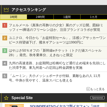
アクセスランキング
1時間
24時間
1週間
1カ月
フェルメール《真珠の耳飾りの少女》展のグッズ公開。図録/ミ
ッフィー/葬送のフリーレンほか、注目ブランドコラボが実現
ユニクロ、今日から「お盆特別セール」。涼感シアサッカーワン
ピース待望値下げ、撥水ギアショーツは1990円に
はやぶさ50％オフの「新幹線eチケット（トクだ値スペシャル
28）」発売。秋冬乗車分、えきねっと限定
九州の高速道路、お盆期間は松橋ICなど通行止め端末を先頭にし
た渋滞予測。東九州道への迂回は料金調整を実施
「ムーミン」大小メッシュポーチが付録、素敵なあの人 11月
号。中身が見やすく、温泉スパにも使える
もっと見る
Special Site
SOUNDPEATSのイヤカフ型イヤフォン「UU2