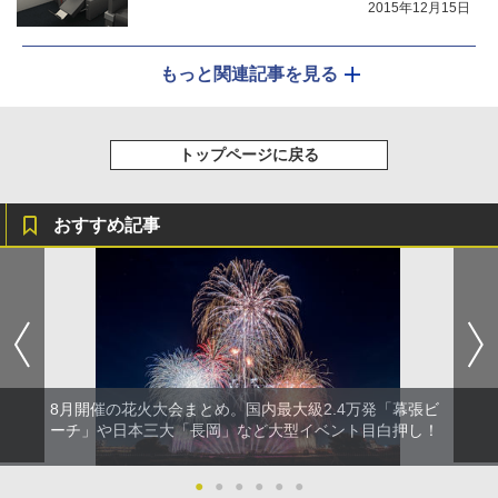
2015年12月15日
もっと関連記事を見る
トップページに戻る
おすすめ記事
8月開催の花火大会まとめ。国内最大級2.4万発「幕張ビ
ーチ」や日本三大「長岡」など大型イベント目白押し！
●
●
●
●
●
●