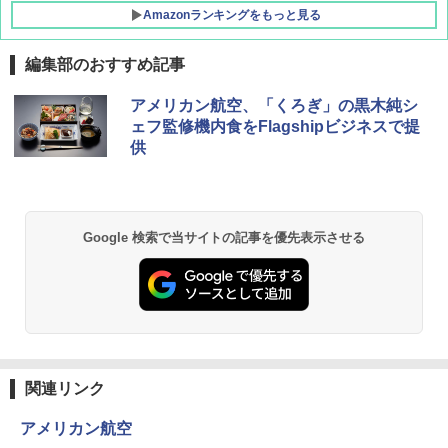
Amazonランキングをもっと見る
編集部のおすすめ記事
DEWEL パラソル 大型 ビーチ アウトドアパ
アメリカン航空、「くろぎ」の黒木純シ
ラソル ガーデン サイトシート付 折りたたみ
ェフ監修機内食をFlagshipビジネスで提
防水 UVカット 4段階高さ調整 軽量 収納袋付
供
き
￥6,459
Google 検索で当サイトの記事を優先表示させる
GRANDOOR ステンレス保冷剤 2個セット 2
026リニューアル 急速冷凍 空間倍増 衛生的
コンパクト 保冷力長持ち
￥2,980
熊撃退スプレー 熊よけスプレー 熊スプレー
【日本企業販売】超強力クマ対策スプレー 30
関連リンク
0ml（連続噴射30秒）110ml（連続噴射15
秒）射程5～10m 安全ロック搭載 携帯収納袋
アメリカン航空
付き ヒグマ・イノシシ対策 自治体・教育機