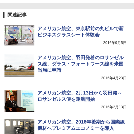
関の購入実績 登山・キャンプ・アウトドア・
防災用品 長期保存可能 緊急時用 日本国内発
送
関連記事
￥3,680
アメリカン航空、東京駅前の丸ビルで新
ビジネスクラスシート体験会
Across やわらか保冷剤 日本製 固まらない 1
2016年9月5日
1cm ソフト 2個セット (2個セット)
￥680
アメリカン航空、羽田発着のロサンゼル
ス線、ダラス・フォートワース線を米国
当局に申請
着替えテント トイレテント 透けない【換気
2016年4月23日
通気窓付き】収納袋付き UVカット 防水 防災
コンパクト iimono117 (ブルー)
アメリカン航空、2月13日から羽田発～
ロサンゼルス便を運航開始
￥3,180
2016年2月13日
アメリカン航空、2016年後期から国際線
機材へプレミアムエコノミーを導入