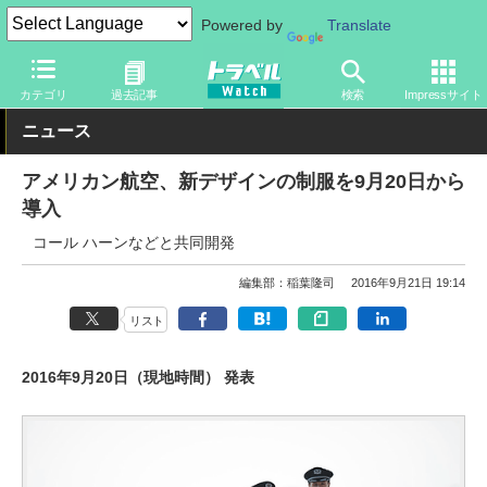
Powered by
Translate
トラベル Watch
企業・政府・官庁
海外エアライン
カテゴリ
過去記事
検索
Impressサイト
ニュース
アメリカン航空、新デザインの制服を9月20日から
導入
コール ハーンなどと共同開発
編集部：稲葉隆司
2016年9月21日 19:14
リスト
2016年9月20日（現地時間） 発表