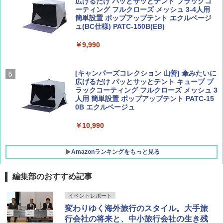
広げるだけ パッとサッとテント ブラックコ
ーティング フルクローズ メッシュ 3-4人用
簡単設置 ポップアップテント エクルベージ
AIRLINE（エアライン）2026年9月号【特
新しい日本地理 地図・統計・移動から読み
ュ(BC仕様) PATC-150B(EB)
集】ボーイング110周年を祝して！
解く (講談社現代新書)
￥9,990
￥1,760
￥1,540
[キャンパーズコレクション 山善] 傘みたいに
広げるだけ パッとサッとテント キューブ ブ
ラックコーティング フルクローズ メッシュ 3
人用 簡単設置 ポップアップテント PATC-15
0B エクルベージュ
￥10,990
Amazonランキングをもっと見る
編集部のおすすめ記事
BUNDOK(バンドック)ソロ ドーム 1 EX BDK
イベントレポート
-08EX カーキ ソロキャンプ ポリエステル フ
変わりゆく海外旅行のスタイル。大手旅
レーム テント
行会社の将来と、中小旅行会社の生き残