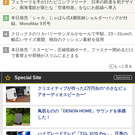
フェラーリを手がけたピニンファリーナ、日本の鉄道を初デザイ
ン。南海電鉄が新たな「空港特急」をなにわ筋線へ導入
本日発売「シャカ」じゃばら式4層収納ショルダーバッグが付
録、MonoMax 9月号
クロックスのリカバリーサンダルがセールで半額。23～31cmの
幅広いサイズ展開、独自のクッション素材を採用
本日発売「スヌーピー」圧縮収納ポーチ。ファスナー閉めるだけ
で着替えや荷物がスリムにまとまる
もっと見る
Special Site
クリエイティブが作った2万円台の“小さなピュ
アオーディオスピーカー”
鳥肌ものの「DENON HOME」サウンドを体感
した！
ハイグレードテレビ「TCL Q7D Pro」。圧巻の