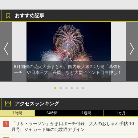
送
￥3,680
おすすめ記事
ポインターライト 強力 小型 緑色/赤色/青紫色
USB充電式 高精度 超長距離照射 長時間使用
可能 安全ロック付き 高安全性 金属製耐久 コ
ンパクト多機能設計 持ち運び便利 アウトド
ア/オフィス/教育現場/展示会用 緑
￥1,180
8月開催の花火大会まとめ。国内最大級2.4万発「幕張ビ
ーチ」や日本三大「長岡」など大型イベント目白押し！
●
●
●
●
●
●
アクセスランキング
1時間
24時間
1週間
1カ月
「リサ・ラーソン」がま口ポーチ付録、大人のおしゃれ手帖 10
月号。ジャカード織の北欧猫デザイン