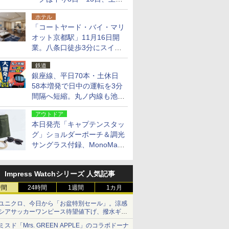
14日・15日
ホテル
「コートヤード・バイ・マリ
オット京都駅」11月16日開
業。八条口徒歩3分にスイー
ト含む全270室、ダイニング
鉄道
も併設
銀座線、平日70本・土休日
58本増発で日中の運転を3分
間隔へ短縮。丸ノ内線も池袋
～中野坂上を4分間隔に
アウトドア
本日発売「キャプテンスタッ
グ」ショルダーポーチ＆調光
サングラス付録、MonoMax
9月号増刊
Impress Watchシリーズ 人気記事
時間
24時間
1週間
1カ月
ユニクロ、今日から「お盆特別セール」。涼感
シアサッカーワンピース待望値下げ、撥水ギア
ショーツは1990円に
ミスド「Mrs. GREEN APPLE」のコラボドーナ