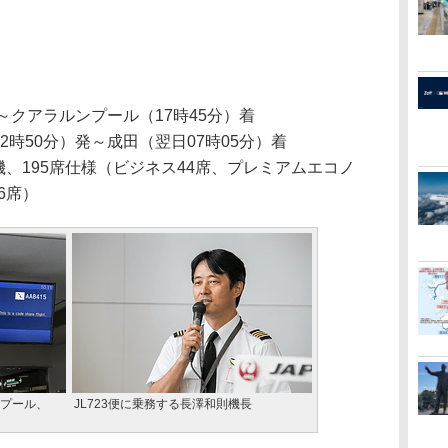
発～クアラルンプール（17時45分）着
2時50分）発～成田（翌日07時05分）着
型機、195席仕様（ビジネス44席、プレミアムエコノ
6席）
ンプール、
JL723便に乗務する長澤和則機長