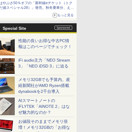
はやぶさ50％オフの「新幹線eチケット（トク
だ値スペシャル28）」発売。秋冬乗車分、えき
ねっと限定
もっと見る
Special Site
性能の良いお得な中古PC情
報はこのページでチェック！
iFi audio主力「NEO Stream
3」「NEO iDSD 3」に迫る
メモリ32GBでも予算内。産
経新聞社がAMD Ryzen搭載
dynabookを2千台導入
AIスマートノートの
iFLYTEK「AINOTE 2」はな
ぜ魅力的なのか？
お値段そのままでメモリ倍
増！メモリ32GBの「お得な