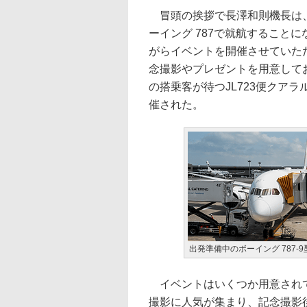
冒頭の挨拶で長澤和則機長は、
ーイング 787で就航すること
がらイベントを開催させていた
念撮影やプレゼントを用意して
の搭乗客が待つJL723便クア
催された。
出発準備中のボーイング 787-9
イベントはいくつか用意されて
撮影に人気が集まり、記念撮影