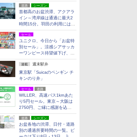
活動・復旧支援
道路
シーズン
首都高のお盆渋滞、アクアラ
イン～湾岸線は通過に最大2
時間15分。羽田の利用には
「空港西出口」の利用検討を
セール
ユニクロ、今日から「お盆特
別セール」。涼感シアサッカ
ーワンピース待望値下げ、撥
水ギアショーツは1990円に
週末駅弁
連載
東京駅「Suicaのペンギン チ
キンのり弁」
セール
道路
WILLER、高速バス1kmあた
り5円セール。東京～大阪は
2750円、ご縁に感謝を込め
た20周年記念キャンペーン
道路
シーズン
お盆各地の渋滞、日付・道路
別の通過所要時間の一覧。ピ
ークは下り8日・13日、上り