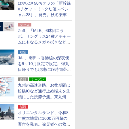
はやぶさ50％オフの「新幹線
eチケット（トクだ値スペシ
ャル28）」発売。秋冬乗車
分、えきねっと限定
グッズ
Zoff、「MLB」6球団コラ
ボ。サングラス24種とチャー
ムにもなるメガネ拭きなど雑
貨24種
航空
JAL、羽田～香港線の深夜便
を9～10月限定で設定。弾丸
日帰りでも現地に19時間滞在
できる
道路
シーズン
九州の高速道路、お盆期間は
松橋ICなど通行止め端末を先
頭にした渋滞予測。東九州道
への迂回は料金調整を実施
話題
オリエンタルランド、令和8
年熊本地震に1000万円超の
寄付を発表。被災者への救援