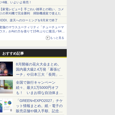
ツ4種、いよいよ発売！
【家電レビュー】手ごわい雑草との戦い、コメ
リの草刈機で完全勝利 掃除機感覚で使えた
KDDI、楽天へのローミングを9月末で終了
老舗のマウスユーティリティ「チューチューマ
ウス」がAIの力を借りて15年ぶりに復活／64bit
化、Windows 10/11、「Chrome」も走り回
もっと見る
る。復活記念で2026年末まで500円
おすすめ記事
8月開催の花火大会まとめ。
国内最大級2.4万発「幕張ビ
ーチ」や日本三大「長岡」な
ど大型イベント目白押し！
全国で旅行キャンペーン
続々、最大1万5000円オフ
も！ いまお得な自治体まと
め
「GREEN×EXPO2027」チケ
ット情報まとめ。紙・電子の
販売店舗や購入手順、記念チ