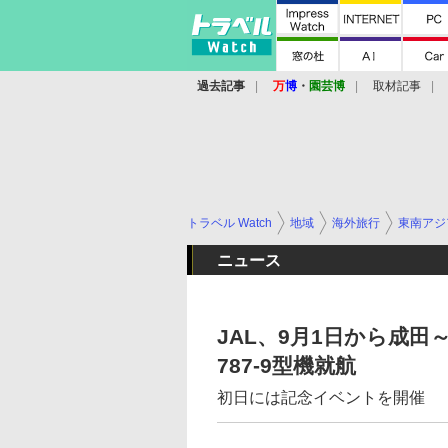
過去記事
万
博
・
園芸博
取材記事
トラベル Watch
地域
海外旅行
東南アジ
ニュース
JAL、9月1日から成
787-9型機就航
初日には記念イベントを開催