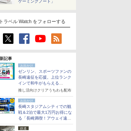
ゲーミングノート」
トラベル Watch をフォローする
新記事
お出かけ
ゼンリン、スポーツファンの
長崎遠征を応援。上位ランク
インで和牛がもらえる
「GO！GO！長崎スタンプラ
推し活向けクリアうちわも配布
リー」
お出かけ
長崎スタジアムシティでの観
戦＆2泊で最大1万円お得にな
る「長崎満喫！アウェイ遠征
応援キャンペーン」
鉄道