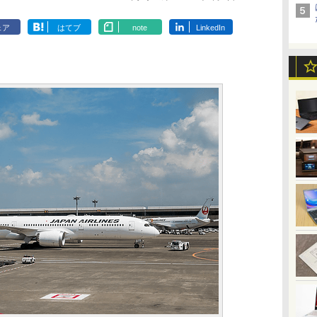
ェア
はてブ
note
LinkedIn