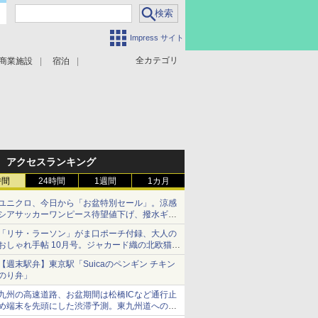
Impress サイト
全カテゴリ
商業施設
宿泊
アクセスランキング
時間
24時間
1週間
1カ月
ユニクロ、今日から「お盆特別セール」。涼感
シアサッカーワンピース待望値下げ、撥水ギア
ショーツは1990円に
「リサ・ラーソン」がま口ポーチ付録、大人の
おしゃれ手帖 10月号。ジャカード織の北欧猫デ
ザイン
【週末駅弁】東京駅「Suicaのペンギン チキン
のり弁」
九州の高速道路、お盆期間は松橋ICなど通行止
め端末を先頭にした渋滞予測。東九州道への迂
回は料金調整を実施