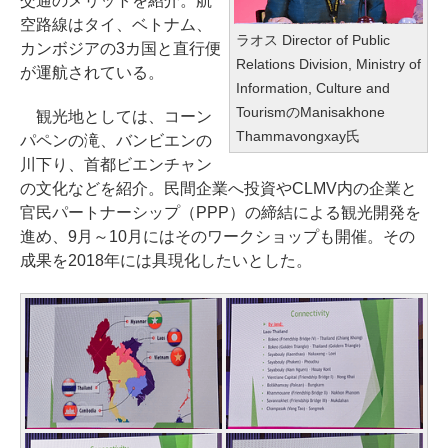
交通のメリットを紹介。航
空路線はタイ、ベトナム、
ラオス Director of Public
カンボジアの3カ国と直行便
Relations Division, Ministry of
が運航されている。
Information, Culture and
TourismのManisakhone
観光地としては、コーン
Thammavongxay氏
パペンの滝、バンビエンの
川下り、首都ビエンチャン
の文化などを紹介。民間企業へ投資やCLMV内の企業と
官民パートナーシップ（PPP）の締結による観光開発を
進め、9月～10月にはそのワークショップも開催。その
成果を2018年には具現化したいとした。