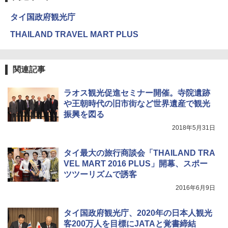
タイ国政府観光庁
GRANDOOR ステンレス保冷剤 2個セット 2
THAILAND TRAVEL MART PLUS
026リニューアル 急速冷凍 空間倍増 衛生的
コンパクト 保冷力長持ち
￥2,980
関連記事
ラオス観光促進セミナー開催。寺院遺跡
ポインターライト 強力 小型 緑色/赤色/青紫色
USB充電式 高精度 超長距離照射 長時間使用
や王朝時代の旧市街など世界遺産で観光
可能 安全ロック付き 高安全性 金属製耐久 コ
振興を図る
ンパクト多機能設計 持ち運び便利 アウトド
ア/オフィス/教育現場/展示会用 緑
2018年5月31日
￥1,180
タイ最大の旅行商談会「THAILAND TRA
VEL MART 2016 PLUS」開幕、スポー
ツツーリズムで誘客
電動エアーポンプ SUP用 20PSI 電動ポンプ
ゴムボート 空気入れ 空気抜き 自動停止 過熱
2016年6月9日
保護 日光可読lcd 7種類ノズル付き
￥7,884
タイ国政府観光庁、2020年の日本人観光
客200万人を目標にJATAと覚書締結