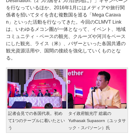
Destination.（2つの国を1つの目的地に）」キャンペーン
を行なっているほか、2016年1月にはメディアや旅行関
係者を招いてタイを含む複数国を巡る「Mega Carava
n」といった活動を行なってきた。今回のCLMVT Link
は、いわゆるメコン圏が一体となって、イベント、地域
コミュニティ・ベースの観光、クルーズや河川をベース
にした観光、ライス（米）、バザーといった各国共通の
観光資源活用や、国間の接続を強化していくものとな
る。
記者会見での各国代表。初め
タイ政府観光庁 総裁の
て1つのテーブルに着いたとい
Yuthasak Supasorn（ユッタサ
う
ック・スパソーン）氏