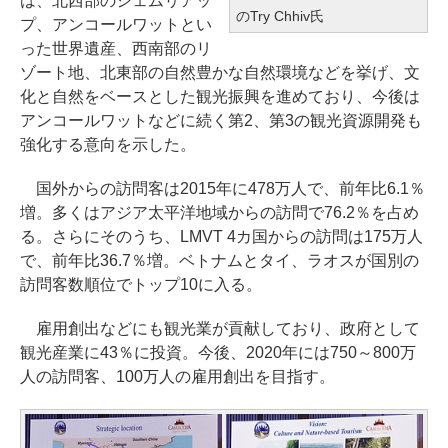
は、北西部のシェムリアッ
のTry Chhiv氏
プ、アンコールワットとい
った世界遺産、西南部のリ
ゾート地、北東部の自然豊かな自然環境などを挙げ、文
化と自然をベースとした観光振興を進めており、今後は
アンコールワットなどに続く第2、第3の観光資源開発も
強化する意向を示した。
国外からの訪問客は2015年に478万人で、前年比6.1％
増。多くはアジア太平洋地域からの訪問で76.2％を占め
る。さらにそのうち、LMVT 4カ国からの訪問は175万人
で、前年比36.7％増。ベトナムとタイ、ラオスが国別の
訪問客数順位でトップ10に入る。
雇用創出などにも観光業が貢献しており、政府として
観光産業に43％に投資。今後、2020年には750～800万
人の訪問客、100万人の雇用創出を目指す。