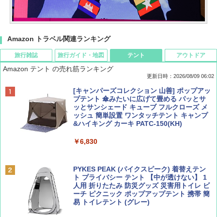
Amazon トラベル関連ランキング
旅行雑誌
旅行ガイド・地図
テント
アウトドア
Amazon テント の売れ筋ランキング
更新日時：2026/08/09 06:02
BE-PAL(ビ-パル) 2026年 9 月号【特別付録:
地球の歩き方 スター・ウォーズ
[キャンパーズコレクション 山善] ポップアッ
SOTO ミニマル"旅"財布 ランダム2種】
プテント 傘みたいに広げて畳める パッとサ
ッとサンシェード キューブ フルクローズ メ
￥2,695
ッシュ 簡単設置 ワンタッチテント キャンプ
￥1,500
&ハイキング カーキ PATC-150(KH)
￥6,830
ディズニーファン ２０２６年 ９月号 [雑
A09 地球の歩き方 イタリア 2026～2027 地
誌] (ＤＩＳＮＥＹ ＦＡＮ)
球の歩き方A ヨーロッパ
PYKES PEAK (パイクスピーク) 着替えテン
ト プライバシー テント 【中が透けない】 1
￥713
￥2,479
人用 折りたたみ 防災グッズ 災害用トイレ ビ
ーチ ピクニック ポップアップテント 携帯 簡
易 トイレテント (グレー)
山と溪谷 2026年8月号「南アルプス大全」
D40 地球の歩き方 チェンマイ タイ北部の魅