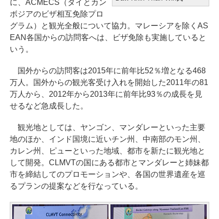
に、ACMECS（タイとカン
ボジアのビザ相互免除プロ
グラム）と観光全般について協力。マレーシアを除くAS
EAN各国からの訪問客へは、ビザ免除も実施していると
いう。
国外からの訪問客は2015年に前年比52％増となる468
万人。国外からの観光客受け入れを開始した2011年の81
万人から、2012年から2013年に前年比93％の成長を見
せるなど急成長した。
観光地としては、ヤンゴン、マンダレーといった主要
地のほか、インド国境に近いチン州、中南部のモン州、
カレン州、ピューといった地域、都市を新たに観光地と
して開発。CLMVTの国にある都市とマンダレーと姉妹都
市を締結してのプロモーションや、各国の世界遺産を巡
るプランの提案などを行なっている。