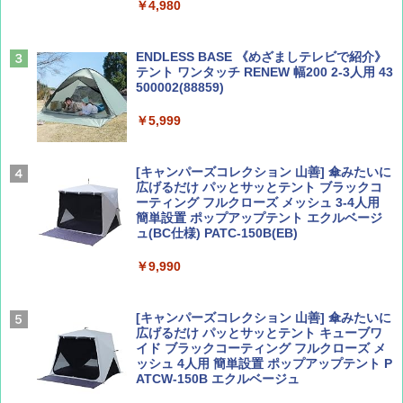
￥4,980
力的な町 2026～2027 地球の歩き方D アジア
￥1,540
￥2,079
ENDLESS BASE 《めざましテレビで紹介》
テント ワンタッチ RENEW 幅200 2-3人用 43
500002(88859)
Coyote No.89 特集 星野道夫 夢見る旅
A26 地球の歩き方 チェコ ポーランド スロヴ
ァキア 2026～2027 地球の歩き方A ヨーロッ
￥5,999
パ
￥1,540
￥2,277
[キャンパーズコレクション 山善] 傘みたいに
広げるだけ パッとサッとテント ブラックコ
ーティング フルクローズ メッシュ 3-4人用
簡単設置 ポップアップテント エクルベージ
AIRLINE（エアライン）2026年9月号【特
新しい日本地理 地図・統計・移動から読み
ュ(BC仕様) PATC-150B(EB)
集】ボーイング110周年を祝して！
解く (講談社現代新書)
￥9,990
￥1,760
￥1,540
[キャンパーズコレクション 山善] 傘みたいに
広げるだけ パッとサッとテント キューブワ
イド ブラックコーティング フルクローズ メ
ッシュ 4人用 簡単設置 ポップアップテント P
ATCW-150B エクルベージュ