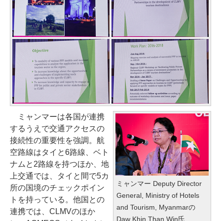
ミャンマーは各国が連携
するうえで交通アクセスの
接続性の重要性を強調。航
空路線はタイと6路線、ベト
ナムと2路線を持つほか、地
上交通では、タイと間で5カ
ミャンマー Deputy Director
所の国境のチェックポイン
General, Ministry of Hotels
トを持っている。他国との
and Tourism, Myanmarの
連携では、CLMVのほか
Daw Khin Than Win氏