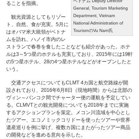
ベトナム Deputy Director
ることを指摘。
General, Tourism Marketing
Department, Vietnam
観光資源としてもリゾー
National Administration of
ト、自然、食が充実。5月に
TourismのVu Nam氏
はオバマ米大統領がベトナ
ムを訪れ、ハノイ市内のレ
ストランで春巻を食したことなども紹介があった。ホテ
ルは3～5つ星のホテルも充実しており、2015年には19軒
の5つ星ホテル、28の4つ星ホテルなどがオープンしたと
いう。
交通アクセスについてもCLMT 4カ国と航空路線が開
設されており、2016年6月8日（現地時間）からは北部の
ヴィン～バンコク間でチャーター便の運航を予定してい
る。CLMVTとの観光開発についても2018年までに実施
するアクションプランを策定。メコン川流域を中心とし
たツアー、エコノミックコリドーを使ったツアーや世界
遺産巡りを例に挙げ、複数カ国にまたがったツアー商品
の開発などを進める意向を示した。