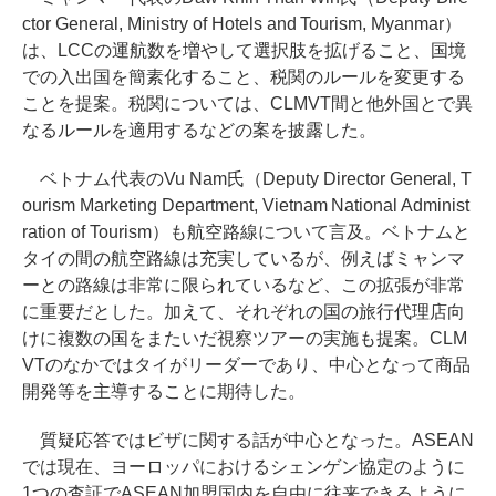
ctor General, Ministry of Hotels and Tourism, Myanmar）
は、LCCの運航数を増やして選択肢を拡げること、国境
での入出国を簡素化すること、税関のルールを変更する
ことを提案。税関については、CLMVT間と他外国とで異
なるルールを適用するなどの案を披露した。
ベトナム代表のVu Nam氏（Deputy Director General, T
ourism Marketing Department, Vietnam National Administ
ration of Tourism）も航空路線について言及。ベトナムと
タイの間の航空路線は充実しているが、例えばミャンマ
ーとの路線は非常に限られているなど、この拡張が非常
に重要だとした。加えて、それぞれの国の旅行代理店向
けに複数の国をまたいだ視察ツアーの実施も提案。CLM
VTのなかではタイがリーダーであり、中心となって商品
開発等を主導することに期待した。
質疑応答ではビザに関する話が中心となった。ASEAN
では現在、ヨーロッパにおけるシェンゲン協定のように
1つの査証でASEAN加盟国内を自由に往来できるように