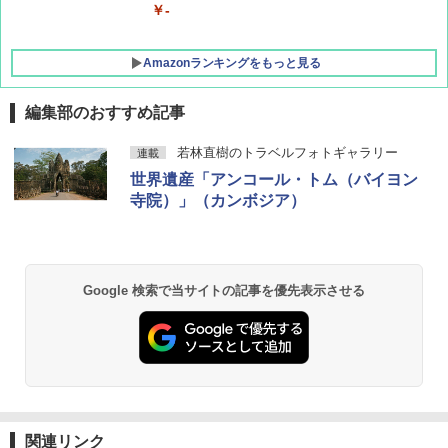
￥-
Amazonランキングをもっと見る
編集部のおすすめ記事
DEWEL パラソル 大型 ビーチ アウトドアパ
若林直樹のトラベルフォトギャラリー
連載
ラソル ガーデン サイトシート付 折りたたみ
世界遺産「アンコール・トム（バイヨン
防水 UVカット 4段階高さ調整 軽量 収納袋付
き
寺院）」（カンボジア）
￥6,459
熊撃退スプレー 熊よけスプレー 熊スプレー
Google 検索で当サイトの記事を優先表示させる
【日本企業販売】超強力クマ対策スプレー 30
0ml（連続噴射30秒）110ml（連続噴射15
秒）射程5～10m 安全ロック搭載 携帯収納袋
付き ヒグマ・イノシシ対策 自治体・教育機
関の購入実績 登山・キャンプ・アウトドア・
防災用品 長期保存可能 緊急時用 日本国内発
送
関連リンク
￥3,680