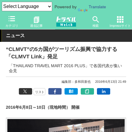
Powered by
Translate
トラベル Watch
地域
海外旅行
東南アジア
カテゴリ
過去記事
検索
Impressサイト
ニュース
“CLMVT”の5カ国がツーリズム振興で協力する
「CLMVT Link」発足
「THAILAND TRAVEL MART 2016 PLUS」で各国代表が集い
会見
編集部：多和田新也
2016年6月13日 21:49
リスト
2016年6月8日～10日（現地時間） 開催