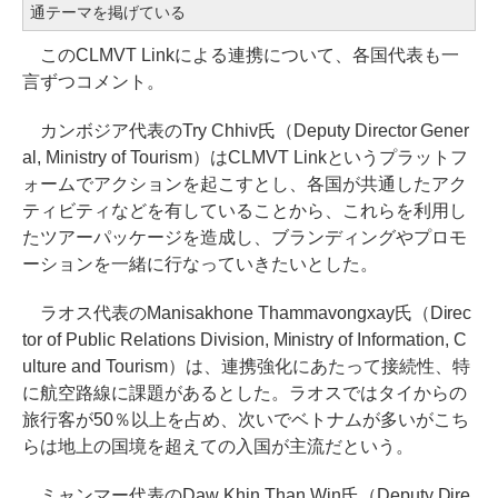
通テーマを掲げている
このCLMVT Linkによる連携について、各国代表も一
言ずつコメント。
カンボジア代表のTry Chhiv氏（Deputy Director Gener
al, Ministry of Tourism）はCLMVT Linkというプラットフ
ォームでアクションを起こすとし、各国が共通したアク
ティビティなどを有していることから、これらを利用し
たツアーパッケージを造成し、ブランディングやプロモ
ーションを一緒に行なっていきたいとした。
ラオス代表のManisakhone Thammavongxay氏（Direc
tor of Public Relations Division, Ministry of Information, C
ulture and Tourism）は、連携強化にあたって接続性、特
に航空路線に課題があるとした。ラオスではタイからの
旅行客が50％以上を占め、次いでベトナムが多いがこち
らは地上の国境を超えての入国が主流だという。
ミャンマー代表のDaw Khin Than Win氏（Deputy Dire