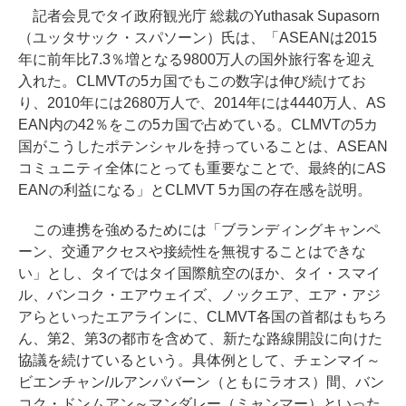
記者会見でタイ政府観光庁 総裁のYuthasak Supasorn
（ユッタサック・スパソーン）氏は、「ASEANは2015
年に前年比7.3％増となる9800万人の国外旅行客を迎え
入れた。CLMVTの5カ国でもこの数字は伸び続けてお
り、2010年には2680万人で、2014年には4440万人、AS
EAN内の42％をこの5カ国で占めている。CLMVTの5カ
国がこうしたポテンシャルを持っていることは、ASEAN
コミュニティ全体にとっても重要なことで、最終的にAS
EANの利益になる」とCLMVT 5カ国の存在感を説明。
この連携を強めるためには「ブランディングキャンペ
ーン、交通アクセスや接続性を無視することはできな
い」とし、タイではタイ国際航空のほか、タイ・スマイ
ル、バンコク・エアウェイズ、ノックエア、エア・アジ
アらといったエアラインに、CLMVT各国の首都はもちろ
ん、第2、第3の都市を含めて、新たな路線開設に向けた
協議を続けているという。具体例として、チェンマイ～
ビエンチャン/ルアンパバーン（ともにラオス）間、バン
コク・ドンムアン～マンダレー（ミャンマー）といった