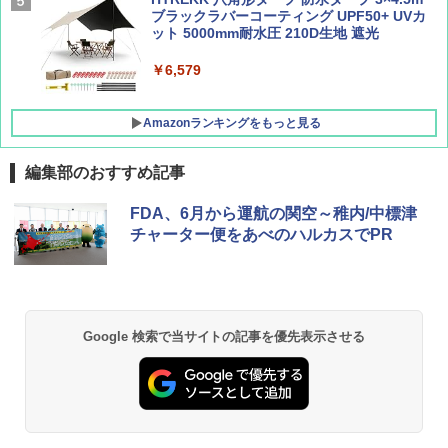
ッシュ 4人用 簡単設置 ポップアップテント P
ブラックラバーコーティング UPF50+ UVカ
ATCW-150B エクルベージュ
ット 5000mm耐水圧 210D生地 遮光
￥-
￥6,579
Amazonランキングをもっと見る
編集部のおすすめ記事
FDA、6月から運航の関空～稚内/中標津
チャーター便をあべのハルカスでPR
Google 検索で当サイトの記事を優先表示させる