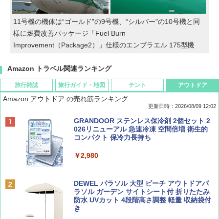
11号機の機体は“ゴールド”の9号機、“シルバー"の10号機と同
様に燃費改善パッケージ「Fuel Burn
Improvement（Package2）」仕様のエンブラエル 175型機
Amazon トラベル関連ランキング
旅行雑誌
旅行ガイド・地図
テント
アウトドア
Amazon アウトドア の売れ筋ランキング
更新日時：2026/08/09 12:02
BE-PAL(ビ-パル) 2026年 9 月号【特別付録:
地球の歩き方 スター・ウォーズ
[キャンパーズコレクション 山善] ポップアッ
GRANDOOR ステンレス保冷剤 2個セット 2
SOTO ミニマル"旅"財布 ランダム2種】
プテント 傘みたいに広げて畳める パッとサ
026リニューアル 急速冷凍 空間倍増 衛生的
ッとサンシェード キューブ フルクローズ メ
コンパクト 保冷力長持ち
￥2,695
ッシュ 簡単設置 ワンタッチテント キャンプ
￥1,500
&ハイキング カーキ PATC-150(KH)
￥2,980
￥6,830
ディズニーファン ２０２６年 ９月号 [雑
D40 地球の歩き方 チェンマイ タイ北部の魅
DEWEL パラソル 大型 ビーチ アウトドアパ
誌] (ＤＩＳＮＥＹ ＦＡＮ)
力的な町 2026～2027 地球の歩き方D アジア
ラソル ガーデン サイトシート付 折りたたみ
PYKES PEAK (パイクスピーク) 着替えテン
防水 UVカット 4段階高さ調整 軽量 収納袋付
ト プライバシー テント 【中が透けない】 1
き
￥713
￥2,079
人用 折りたたみ 防災グッズ 災害用トイレ ビ