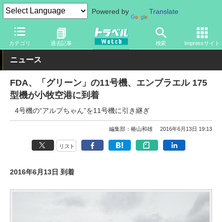
Powered by
Translate
トラベル Watch
企業・政府・官庁
国内エアライン
フジドリー
カテゴリ
過去記事
検索
Impressサイト
ニュース
FDA、「グリーン」の11号機、エンブラエル 175
型機が小牧空港に到着
4号機の“アルプちゃん”を11号機に引き継ぎ
編集部：椿山和雄
2016年6月13日 19:13
リスト
2016年6月13日 到着