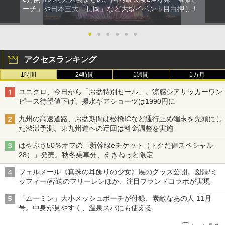
ーチ」や日本三大「長岡」など大型イベント目白押し！
●
●
●
●
●
●
アクセスランキング
1時間
24時間
1週間
1カ月
ユニクロ、今日から「お盆特別セール」。涼感シアサッカーワン
ピース待望値下げ、撥水ギアショーツは1990円に
九州の高速道路、お盆期間は松橋ICなど通行止め端末を先頭にし
た渋滞予測。東九州道への迂回は料金調整を実施
はやぶさ50％オフの「新幹線eチケット（トクだ値スペシャル
28）」発売。秋冬乗車分、えきねっと限定
フェルメール《真珠の耳飾りの少女》展のグッズ公開。図録/ミ
ッフィー/葬送のフリーレンほか、注目ブランドコラボが実現
「ムーミン」大小メッシュポーチが付録、素敵なあの人 11月
号。中身が見やすく、温泉スパにも使える