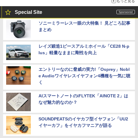
もっと見る
Special Site
ソニーミラーレス一眼の大特集！ 見どころ記事
まとめ
レイズ鍛造1ピースアルミホイール「CE28 N-p
lus」軽量なままに剛性を向上
エントリーなのに脅威の実力!「Osprey」Nobl
e Audioワイヤレスイヤフォン4機種を一気に聴
く
AIスマートノートのiFLYTEK「AINOTE 2」は
なぜ魅力的なのか？
SOUNDPEATSのイヤカフ型イヤフォン「UU2
イヤーカフ」をイヤカフマニアが語る