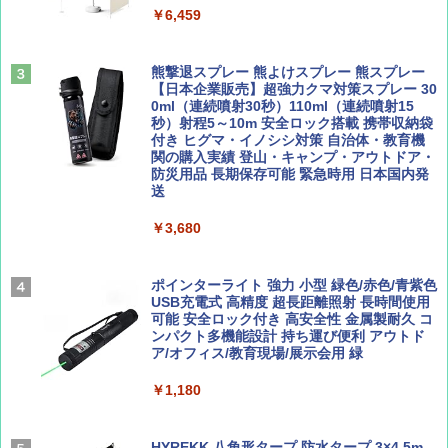
ーチ ピクニック ポップアップテント 携帯 簡
￥6,459
易 トイレテント (ブラック)
山と溪谷 2026年8月号「南アルプス大全」
A09 地球の歩き方 イタリア 2026～2027 地
￥4,980
球の歩き方A ヨーロッパ
熊撃退スプレー 熊よけスプレー 熊スプレー
￥1,540
【日本企業販売】超強力クマ対策スプレー 30
￥2,479
0ml（連続噴射30秒）110ml（連続噴射15
ENDLESS BASE 《めざましテレビで紹介》
秒）射程5～10m 安全ロック搭載 携帯収納袋
テント ワンタッチ RENEW 幅200 2-3人用 43
付き ヒグマ・イノシシ対策 自治体・教育機
500002(89232)
関の購入実績 登山・キャンプ・アウトドア・
防災用品 長期保存可能 緊急時用 日本国内発
Coyote No.89 特集 星野道夫 夢見る旅
A26 地球の歩き方 チェコ ポーランド スロヴ
送
ァキア 2026～2027 地球の歩き方A ヨーロッ
￥5,999
パ
￥1,540
￥3,680
￥2,277
[キャンパーズコレクション 山善] 傘みたいに
広げるだけ パッとサッとテント ブラックコ
ーティング フルクローズ メッシュ 3-4人用
ポインターライト 強力 小型 緑色/赤色/青紫色
簡単設置 ポップアップテント エクルベージ
USB充電式 高精度 超長距離照射 長時間使用
AIRLINE（エアライン）2026年9月号【特
新しい日本地理 地図・統計・移動から読み
ュ(BC仕様) PATC-150B(EB)
可能 安全ロック付き 高安全性 金属製耐久 コ
集】ボーイング110周年を祝して！
解く (講談社現代新書)
ンパクト多機能設計 持ち運び便利 アウトド
ア/オフィス/教育現場/展示会用 緑
￥9,990
￥1,760
￥1,540
￥1,180
[キャンパーズコレクション 山善] 傘みたいに
広げるだけ パッとサッとテント キューブワ
イド ブラックコーティング フルクローズ メ
HYREKK 八角形タープ 防水タープ 3×4.5m