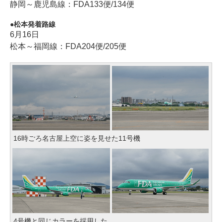
静岡～鹿児島線：FDA133便/134便
松本発着路線
6月16日
松本～福岡線：FDA204便/205便
16時ごろ名古屋上空に姿を見せた11号機
4号機と同じカラーを採用した