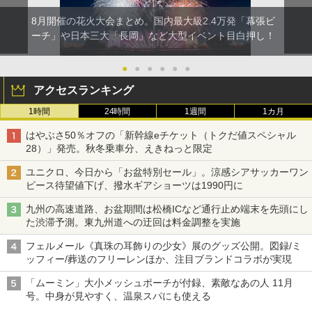
8月開催の花火大会まとめ。国内最大級2.4万発「幕張ビ
ーチ」や日本三大「長岡」など大型イベント目白押し！
●
●
●
●
●
●
アクセスランキング
1時間
24時間
1週間
1カ月
はやぶさ50％オフの「新幹線eチケット（トクだ値スペシャル
28）」発売。秋冬乗車分、えきねっと限定
ユニクロ、今日から「お盆特別セール」。涼感シアサッカーワン
ピース待望値下げ、撥水ギアショーツは1990円に
九州の高速道路、お盆期間は松橋ICなど通行止め端末を先頭にし
た渋滞予測。東九州道への迂回は料金調整を実施
フェルメール《真珠の耳飾りの少女》展のグッズ公開。図録/ミ
ッフィー/葬送のフリーレンほか、注目ブランドコラボが実現
「ムーミン」大小メッシュポーチが付録、素敵なあの人 11月
号。中身が見やすく、温泉スパにも使える