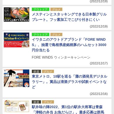
(2022/12/19)
アウトドア
グルメ
メスティンとスタッキングできる日本製グリル
プレート。フッ素加工でこびり付きにくい
(2022/12/19)
アウトドア
グルメ
イワタニのアウトドアブランド「FORE WIND
S」、抽選で島根県産銘柄豚のハムセット3000
円分当たる
FORE WINDS ウィンターキャンペーン
(2022/12/17)
鉄道
グルメ
東京メトロ、18駅を巡る「灘の酒発見デジタル
ラリー」。賞品は清酒グラスや試飲イベントな
ど
(2022/12/16)
鉄道
グルメ
駅弁味の陣2022、第1位の駅弁大将軍は青森
「津軽の弁当 お魚だらけ」。最多応募は群馬