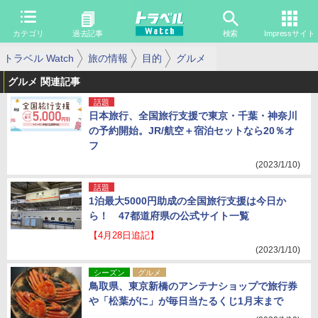
カテゴリ
過去記事
検索
Impressサイト
トラベル Watch
旅の情報
目的
グルメ
グルメ 関連記事
話題
日本旅行、全国旅行支援で東京・千葉・神奈川
の予約開始。JR/航空＋宿泊セットなら20％オ
フ
(2023/1/10)
話題
1泊最大5000円助成の全国旅行支援は今日か
ら！ 47都道府県の公式サイト一覧
【4月28日追記】
(2023/1/10)
シーズン
グルメ
鳥取県、東京新橋のアンテナショップで旅行券
や「松葉がに」が毎日当たるくじ1月末まで