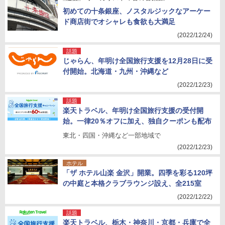
初めての十条銀座、ノスタルジックなアーケー
ド商店街でオシャレも食欲も大満足
(2022/12/24)
話題
じゃらん、年明け全国旅行支援を12月28日に受
付開始。北海道・九州・沖縄など
(2022/12/23)
話題
楽天トラベル、年明け全国旅行支援の受付開
始。一律20％オフに加え、独自クーポンも配布
東北・四国・沖縄など一部地域で
(2022/12/23)
ホテル
「ザ ホテル山楽 金沢」開業。四季を彩る120坪
の中庭と本格クラブラウンジ設え、全215室
(2022/12/22)
話題
楽天トラベル、栃木・神奈川・京都・兵庫で全