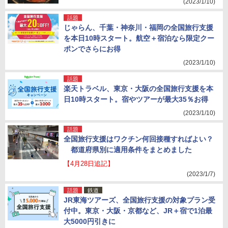
(2023/1/10)
話題
じゃらん、千葉・神奈川・福岡の全国旅行支援
を本日10時スタート。航空＋宿泊なら限定クー
ポンでさらにお得
(2023/1/10)
話題
楽天トラベル、東京・大阪の全国旅行支援を本
日10時スタート。宿やツアーが最大35％お得
(2023/1/10)
話題
全国旅行支援はワクチン何回接種すればよい？
都道府県別に適用条件をまとめました
【4月28日追記】
(2023/1/7)
話題
鉄道
JR東海ツアーズ、全国旅行支援の対象プラン受
付中。東京・大阪・京都など、JR＋宿で1泊最
大5000円引きに