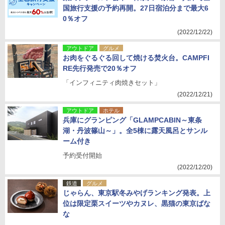
国旅行支援の予約再開。27日宿泊分まで最大6
0％オフ
(2022/12/22)
アウトドア
グルメ
お肉をぐるぐる回して焼ける焚火台。CAMPFI
RE先行発売で20％オフ
「インフィニティ肉焼きセット」
(2022/12/21)
アウトドア
ホテル
兵庫にグランピング「GLAMPCABIN～東条
湖・丹波篠山～」。全5棟に露天風呂とサンル
ーム付き
予約受付開始
(2022/12/20)
鉄道
グルメ
じゃらん、東京駅冬みやげランキング発表。上
位は限定栗スイーツやカヌレ、黒猫の東京ばな
な