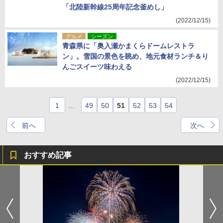
「北陸新幹線25周年記念釜めし」
(2022/12/15)
グルメ
シーズン
青森県に「奥入瀬かまくらドームレストラ
ン」。雪国の景色を眺め、地元食材ランチ＆り
んごスイーツ味わえる
(2022/12/15)
1
…
49
50
51
52
53
54
前へ
次へ
おすすめ記事