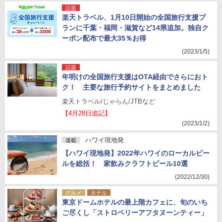
話題
楽天トラベル、1月10日開始の全国旅行支援プ
ランに千葉・福岡・滋賀など14県追加。独自ク
ーポン配布で最大35％お得
(2023/1/5)
話題
年明けの全国旅行支援はOTA経由でさらにおト
ク！ 主要な旅行予約サイトをまとめました
楽天トラベル/じゃらん/JTBなど
【4月28日追記】
(2023/1/2)
ハワイ現地発
連載
【ハワイ現地発】2022年ハワイのローカルビー
ルを総括！ 家飲みクラフトビール10選
(2022/12/30)
グルメ
ホテル
東京ドームホテルの最上階カフェに、旬のいち
ご尽くし「ストロベリーアフタヌーンティー」