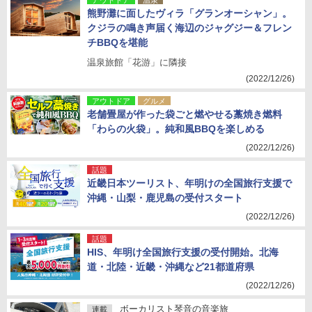
アウトドア
温泉
熊野灘に面したヴィラ「グランオーシャン」。
クジラの鳴き声届く海辺のジャグジー＆フレン
チBBQを堪能
温泉旅館「花游」に隣接
(2022/12/26)
アウトドア
グルメ
老舗畳屋が作った袋ごと燃やせる藁焼き燃料
「わらの火袋」。純和風BBQを楽しめる
(2022/12/26)
話題
近畿日本ツーリスト、年明けの全国旅行支援で
沖縄・山梨・鹿児島の受付スタート
(2022/12/26)
話題
HIS、年明け全国旅行支援の受付開始。北海
道・北陸・近畿・沖縄など21都道府県
(2022/12/26)
ボーカリスト琴音の音楽旅
連載