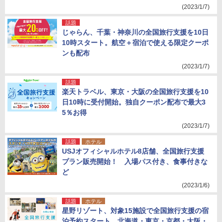
(2023/1/7)
話題
じゃらん、千葉・神奈川の全国旅行支援を10日
10時スタート。航空＋宿泊で使える限定クーポ
ンも配布
(2023/1/7)
話題
楽天トラベル、東京・大阪の全国旅行支援を10
日10時に受付開始。独自クーポン配布で最大3
5％お得
(2023/1/7)
話題
ホテル
USJオフィシャルホテル8店舗、全国旅行支援
プラン販売開始！ 入場パス付き、食事付きな
ど
(2023/1/6)
話題
ホテル
星野リゾート、対象15施設で全国旅行支援の宿
泊予約スタート。北海道・東京・京都・大阪・