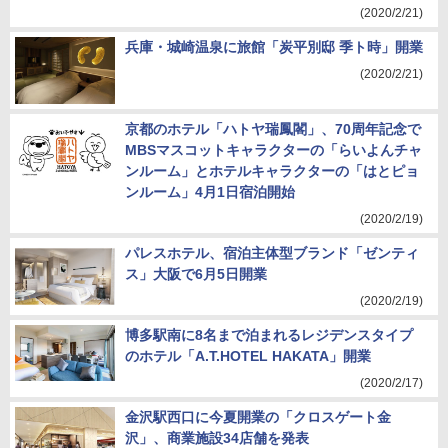
(2020/2/21)
兵庫・城崎温泉に旅館「炭平別邸 季ト時」開業
(2020/2/21)
京都のホテル「ハトヤ瑞鳳閣」、70周年記念で
MBSマスコットキャラクターの「らいよんチャ
ンルーム」とホテルキャラクターの「はとピョ
ンルーム」4月1日宿泊開始
(2020/2/19)
パレスホテル、宿泊主体型ブランド「ゼンティ
ス」大阪で6月5日開業
(2020/2/19)
博多駅南に8名まで泊まれるレジデンスタイプ
のホテル「A.T.HOTEL HAKATA」開業
(2020/2/17)
金沢駅西口に今夏開業の「クロスゲート金
沢」、商業施設34店舗を発表