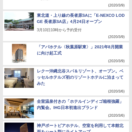
(2020/3/9)
東北道・上り線の長者原SAに「E-NEXCO LOD
GE 長者原SA店」4月24日オープン
3月10日10時から予約受付
(2020/3/9)
「アパホテル〈秋葉原駅東〉」2021年8月開業
に向け起工式
(2020/3/9)
レクー沖縄北谷スパ＆リゾート、オープン。ベ
ッセルホテルズ初のリゾートホテルに泊まって
みた
(2020/3/6)
全室温泉付きの「ホテルインディゴ箱根強羅」
内覧会。IHG日本初進出ブランド
(2020/3/6)
神戸ポートピアホテル、空室を利用して本館北
面をハート型にライトアップ