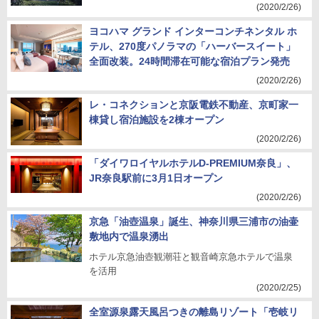
(2020/2/26)
ヨコハマ グランド インターコンチネンタル ホ
テル、270度パノラマの「ハーバースイート」
全面改装。24時間滞在可能な宿泊プラン発売
(2020/2/26)
レ・コネクションと京阪電鉄不動産、京町家一
棟貸し宿泊施設を2棟オープン
(2020/2/26)
「ダイワロイヤルホテルD-PREMIUM奈良」、
JR奈良駅前に3月1日オープン
(2020/2/26)
京急「油壺温泉」誕生、神奈川県三浦市の油壷
敷地内で温泉湧出
ホテル京急油壺観潮荘と観音崎京急ホテルで温泉
を活用
(2020/2/25)
全室源泉露天風呂つきの離島リゾート「壱岐リ