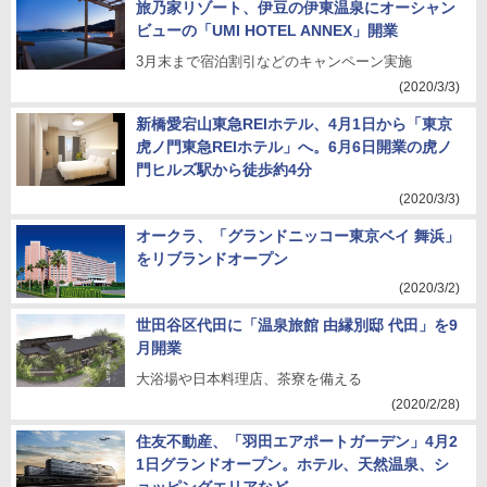
旅乃家リゾート、伊豆の伊東温泉にオーシャン
ビューの「UMI HOTEL ANNEX」開業
3月末まで宿泊割引などのキャンペーン実施
(2020/3/3)
新橋愛宕山東急REIホテル、4月1日から「東京
虎ノ門東急REIホテル」へ。6月6日開業の虎ノ
門ヒルズ駅から徒歩約4分
(2020/3/3)
オークラ、「グランドニッコー東京ベイ 舞浜」
をリブランドオープン
(2020/3/2)
世田谷区代田に「温泉旅館 由縁別邸 代田」を9
月開業
大浴場や日本料理店、茶寮を備える
(2020/2/28)
住友不動産、「羽田エアポートガーデン」4月2
1日グランドオープン。ホテル、天然温泉、シ