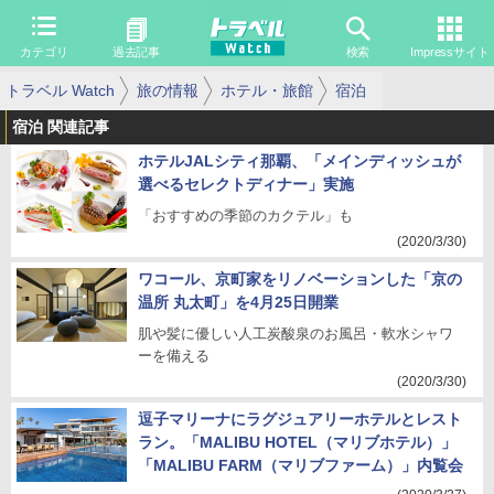
カテゴリ
過去記事
検索
Impressサイト
トラベル Watch
旅の情報
ホテル・旅館
宿泊
宿泊 関連記事
ホテルJALシティ那覇、「メインディッシュが
選べるセレクトディナー」実施
「おすすめの季節のカクテル」も
(2020/3/30)
ワコール、京町家をリノベーションした「京の
温所 丸太町」を4月25日開業
肌や髪に優しい人工炭酸泉のお風呂・軟水シャワ
ーを備える
(2020/3/30)
逗子マリーナにラグジュアリーホテルとレスト
ラン。「MALIBU HOTEL（マリブホテル）」
「MALIBU FARM（マリブファーム）」内覧会