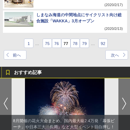
(2020/2/17)
しまなみ海道の中間地点にサイクリスト向け総
合施設「WAKKA」3月オープン
(2020/2/13)
1
…
75
76
77
78
79
…
92
前へ
次へ
おすすめ記事
8月開催の花火大会まとめ。国内最大級2.4万発「幕張ビ
ーチ」や日本三大「長岡」など大型イベント目白押し！