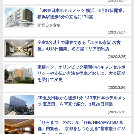
(2020/3/27)
「JR東日本ホテルメッツ 横浜」6月27日開業。
横浜駅徒歩5分の立地に174室
開業日を変更
(2020/3/27)
全室2名以上で滞在できる「ホテル京阪 名古
屋」4月3日開業。名古屋エリア初出店
(2020/3/26)
東横イン、オリンピック期間中のキャンセルポ
リシーや支払い方法を従来どおりに。大会延期
を受けて変更
(2020/3/26)
JR五反田駅から徒歩1分「JR東日本ホテルメッ
ツ 五反田」を写真で紹介。3月26日開業
(2020/3/26)
「ひらまつ」のホテル「THE HIRAMATSU 京
都」内覧会。“京都をしつらえる”都市型ラグジ