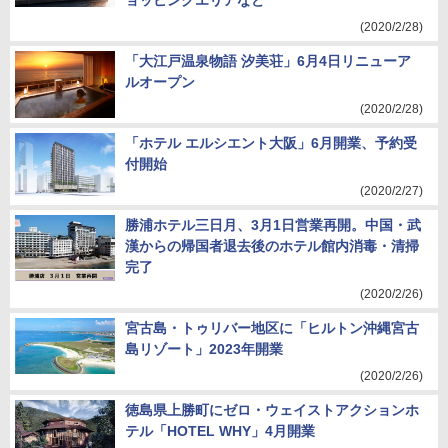
ョッピングエリアなど
(2020/2/28)
「大江戸温泉物語 汐美荘」6月4日リニューア
ルオープン
(2020/2/28)
「ホテル エルシエント大阪」6月開業、予約受
付開始
(2020/2/27)
勝浦ホテル三日月、3月1日営業再開。中国・武
漢からの帰国者退去後のホテル館内消毒・清掃
完了
(2020/2/26)
宮古島・トゥリバー地区に「ヒルトン沖縄宮古
島リゾート」2023年開業
(2020/2/26)
徳島県上勝町にゼロ・ウェイストアクションホ
テル「HOTEL WHY」4月開業