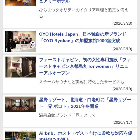
ュアリーホテル
ひらまつクオリティのイタリア料理と割烹を備え
る
(2020/3/23)
OYO Hotels Japan、日本独自の新ブランド
「OYO Ryokan」の加盟旅館1000室突破
(2020/3/19)
ファーストキャビン、初の女性専用施設「ファ
ーストキャビン京都烏丸 for women」リニュ
ーアルオープン
スチームサウナなど美容に特化したサービスも
(2020/3/19)
星野リゾート、北海道・白老町に「星野リゾー
ト 界 ポロト」2021年冬開業
温泉旅館ブランド「界」として
(2020/3/17)
Airbnb、ホスト・ゲスト向けに柔軟な対応を促
す仕組みを導入