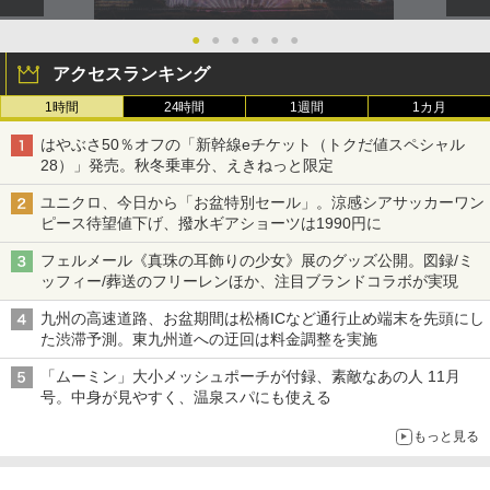
●
●
●
●
●
●
アクセスランキング
1時間
24時間
1週間
1カ月
はやぶさ50％オフの「新幹線eチケット（トクだ値スペシャル
28）」発売。秋冬乗車分、えきねっと限定
ユニクロ、今日から「お盆特別セール」。涼感シアサッカーワン
ピース待望値下げ、撥水ギアショーツは1990円に
フェルメール《真珠の耳飾りの少女》展のグッズ公開。図録/ミ
ッフィー/葬送のフリーレンほか、注目ブランドコラボが実現
九州の高速道路、お盆期間は松橋ICなど通行止め端末を先頭にし
た渋滞予測。東九州道への迂回は料金調整を実施
「ムーミン」大小メッシュポーチが付録、素敵なあの人 11月
号。中身が見やすく、温泉スパにも使える
もっと見る