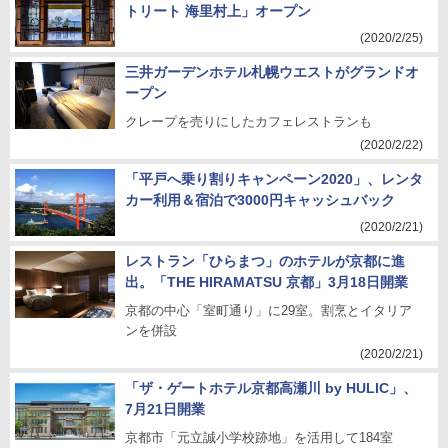
トリート 海里村上」オープン
(2020/2/25)
三井ガーデンホテル札幌ウエストがグランドオ
ープン
クレープを売りにしたカフェレストランも
(2020/2/22)
「平戸へ乗り割りキャンペーン2020」、レンタ
カー利用＆宿泊で3000円キャッシュバック
(2020/2/21)
レストラン「ひらまつ」のホテルが京都に進
出。「THE HIRAMATSU 京都」3月18日開業
京都の中心「室町通り」に29室。割烹とイタリア
ンを併設
(2020/2/21)
「ザ・ゲートホテル京都高瀬川 by HULIC」、
7月21日開業
京都市「元立誠小学校跡地」を活用して184室