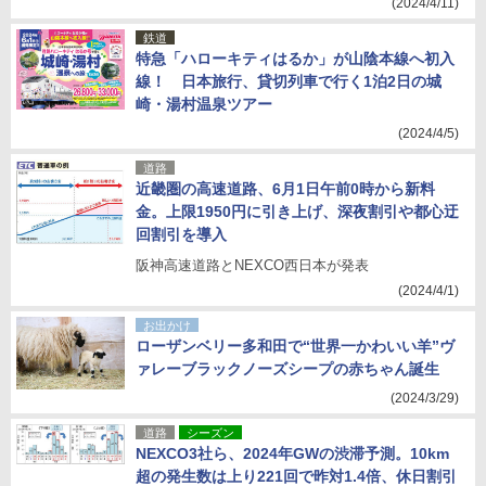
(2024/4/11)
鉄道
特急「ハローキティはるか」が山陰本線へ初入
線！ 日本旅行、貸切列車で行く1泊2日の城
崎・湯村温泉ツアー
(2024/4/5)
道路
近畿圏の高速道路、6月1日午前0時から新料
金。上限1950円に引き上げ、深夜割引や都心迂
回割引を導入
阪神高速道路とNEXCO西日本が発表
(2024/4/1)
お出かけ
ローザンベリー多和田で“世界一かわいい羊”ヴ
ァレーブラックノーズシープの赤ちゃん誕生
(2024/3/29)
道路
シーズン
NEXCO3社ら、2024年GWの渋滞予測。10km
超の発生数は上り221回で昨対1.4倍、休日割引