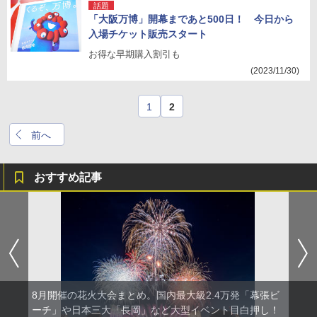
話題
「大阪万博」開幕まであと500日！ 今日から
入場チケット販売スタート
お得な早期購入割引も
(2023/11/30)
1
2
前へ
おすすめ記事
8月開催の花火大会まとめ。国内最大級2.4万発「幕張ビ
ーチ」や日本三大「長岡」など大型イベント目白押し！