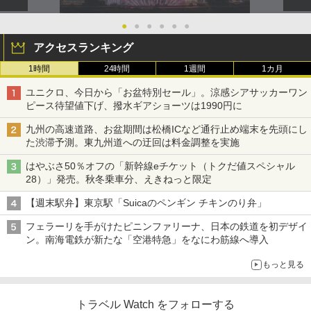
●
●
●
●
●
●
アクセスランキング
1時間
24時間
1週間
1カ月
ユニクロ、今日から「お盆特別セール」。涼感シアサッカーワン
ピース待望値下げ、撥水ギアショーツは1990円に
九州の高速道路、お盆期間は松橋ICなど通行止め端末を先頭にし
た渋滞予測。東九州道への迂回は料金調整を実施
はやぶさ50％オフの「新幹線eチケット（トクだ値スペシャル
28）」発売。秋冬乗車分、えきねっと限定
【週末駅弁】東京駅「Suicaのペンギン チキンのり弁」
フェラーリを手がけたピニンファリーナ、日本の鉄道を初デザイ
ン。南海電鉄が新たな「空港特急」をなにわ筋線へ導入
もっと見る
トラベル Watch をフォローする