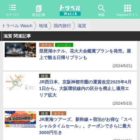
カテゴリ
過去記事
検索
Impressサイト
トラベル Watch
地域
国内旅行
滋賀
滋賀 関連記事
ホテル
シーズン
琵琶湖ホテル、花火大会鑑賞プランを発売。屋
上で観る日帰りプランも
(2024/5/21)
鉄道
JR西日本、京阪神都市圏の運賃改定2025年4月
1日から。大阪環状線内の区分を廃止し適用エ
リア拡大
(2024/5/15)
鉄道
ホテル
JR東海ツアーズ、新幹線＋宿泊がお得な「スペ
シャルタイムセール」。クーポンでさらに最大
3000円引き