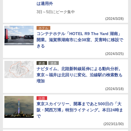
は適用外
3日～5日にピーク集中
(2024/3/28)
ホテル
コンテナホテル「HOTEL R9 The Yard 湖南」
開業。滋賀県湖南市に全38室、災害時に移設で
きる
(2024/3/25)
鉄道
道路
ナビタイム、北陸新幹線延伸による動向分析。
東京～福井は北回りに変化、沿線駅の検索数も
増加
(2024/3/18)
話題
東京スカイツリー、開幕まであと500日の「大
阪・関西万博」特別ライティング。本日24時ま
で
(2023/11/30)