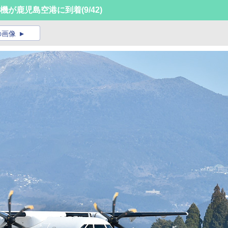
の初号機が鹿児島空港に到着
(9/42)
の画像