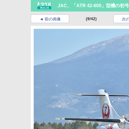
JAC、「ATR 42-600」型機
(9/42)
前の画像
次