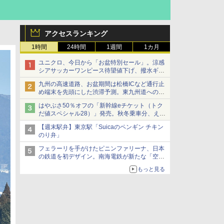
アクセスランキング
1時間
24時間
1週間
1カ月
ユニクロ、今日から「お盆特別セール」。涼感
シアサッカーワンピース待望値下げ、撥水ギア
ショーツは1990円に
九州の高速道路、お盆期間は松橋ICなど通行止
め端末を先頭にした渋滞予測。東九州道への迂
回は料金調整を実施
はやぶさ50％オフの「新幹線eチケット（トク
だ値スペシャル28）」発売。秋冬乗車分、えき
ねっと限定
【週末駅弁】東京駅「Suicaのペンギン チキン
のり弁」
フェラーリを手がけたピニンファリーナ、日本
の鉄道を初デザイン。南海電鉄が新たな「空港
特急」をなにわ筋線へ導入
もっと見る