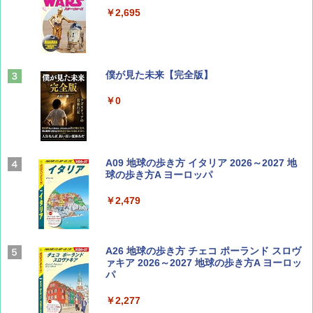
￥2,695
￥713
山と溪谷 2026年8月号「南アルプス大全」
僕が見た未来【完全版】
￥1,540
￥0
Coyote No.89 特集 星野道夫 夢見る旅
A09 地球の歩き方 イタリア 2026～2027 地
球の歩き方A ヨーロッパ
￥1,540
￥2,479
AIRLINE（エアライン）2026年9月号【特
A26 地球の歩き方 チェコ ポーランド スロヴ
集】ボーイング110周年を祝して！
ァキア 2026～2027 地球の歩き方A ヨーロッ
パ
￥1,760
￥2,277