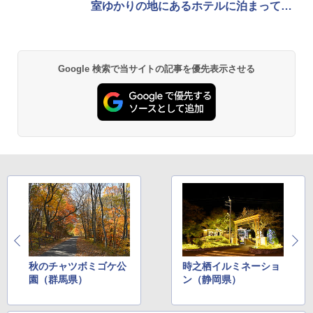
室ゆかりの地にあるホテルに泊まってみ
テント ワンタッチ RENEW 幅200 2-3人用 43
￥6,459
500002(88859)
た
￥5,999
ポインターライト 強力 小型 緑色/赤色/青紫色
USB充電式 高精度 超長距離照射 長時間使用
Google 検索で当サイトの記事を優先表示させる
可能 安全ロック付き 高安全性 金属製耐久 コ
[キャンパーズコレクション 山善] 傘みたいに
ンパクト多機能設計 持ち運び便利 アウトド
広げるだけ パッとサッとテント ブラックコ
ア/オフィス/教育現場/展示会用 緑
ーティング フルクローズ メッシュ 3-4人用
簡単設置 ポップアップテント エクルベージ
￥1,180
ュ(BC仕様) PATC-150B(EB)
￥9,990
熊撃退スプレー 熊よけスプレー 熊スプレー
【日本企業販売】超強力クマ対策スプレー 30
0ml（連続噴射30秒）110ml（連続噴射15
[キャンパーズコレクション 山善] 傘みたいに
秒）射程5～10m 安全ロック搭載 携帯収納袋
広げるだけ パッとサッとテント キューブワ
付き ヒグマ・イノシシ対策 自治体・教育機
イド ブラックコーティング フルクローズ メ
関の購入実績 登山・キャンプ・アウトドア・
ッシュ 4人用 簡単設置 ポップアップテント P
防災用品 長期保存可能 緊急時用 日本国内発
ATCW-150B エクルベージュ
送
秋のチャツボミゴケ公
時之栖イルミネーショ
￥-
￥3,680
園（群馬県）
ン（静岡県）