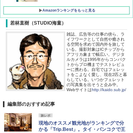
Amazonランキングをもっと見る
若林直樹（STUDIO海童）
雑誌、広告等の仕事の傍ら、ラ
[キャンパーズコレクション 山善] ポップアッ
GRANDOOR ステンレス保冷剤 2個セット 2
イフワークとして自然や癒され
プテント 傘みたいに広げて畳める パッとサ
026リニューアル 急速冷凍 空間倍増 衛生的
る空間を求めて国内外を旅して
ッとサンシェード キューブ フルクローズ メ
コンパクト 保冷力長持ち
いる。撮影対象はICチップから
ッシュ 簡単設置 ワンタッチテント キャンプ
アフリカ象まで幅広い。デジタ
&ハイキング カーキ PATC-150(KH)
￥2,980
ルカメラは1995年からコンパク
トからプロ機までテストレビュ
￥6,830
ーに携わる。自宅ではフェレッ
BUNDOK(バンドック)ソロ ドーム 1 EX BDK
トをこよなく愛し、現在2匹と暮
-08EX カーキ ソロキャンプ ポリエステル フ
らしている。いつかフェレット
PYKES PEAK (パイクスピーク) 着替えテン
レーム ドーム型 テント
の写真集を出そうと企み中。
ト プライバシー テント 【中が透けない】 1
Webサイトは
http://kaido.sub.jp/
人用 折りたたみ 防災グッズ 災害用トイレ ビ
￥14,800
ーチ ピクニック ポップアップテント 携帯 簡
易 トイレテント (ブラック)
編集部のおすすめ記事
DEWEL パラソル 大型 ビーチ アウトドアパ
￥4,980
ラソル ガーデン サイトシート付 折りたたみ
旅レポ
防水 UVカット 4段階高さ調整 軽量 収納袋付
現地のオススメ観光地がランキングで分
き
かる「Trip.Best」。タイ・バンコクで王
ENDLESS BASE 《めざましテレビで紹介》