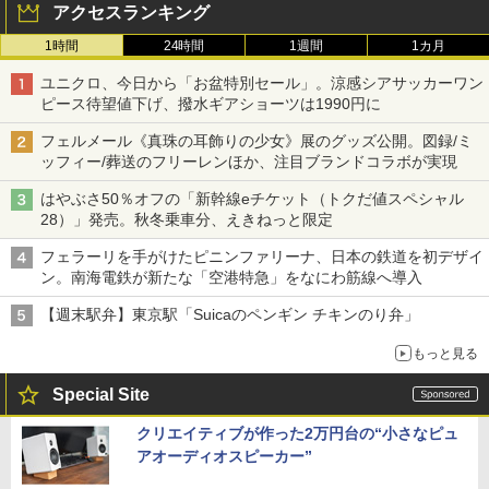
アクセスランキング
1時間
24時間
1週間
1カ月
ユニクロ、今日から「お盆特別セール」。涼感シアサッカーワン
ピース待望値下げ、撥水ギアショーツは1990円に
フェルメール《真珠の耳飾りの少女》展のグッズ公開。図録/ミ
ッフィー/葬送のフリーレンほか、注目ブランドコラボが実現
はやぶさ50％オフの「新幹線eチケット（トクだ値スペシャル
28）」発売。秋冬乗車分、えきねっと限定
フェラーリを手がけたピニンファリーナ、日本の鉄道を初デザイ
ン。南海電鉄が新たな「空港特急」をなにわ筋線へ導入
【週末駅弁】東京駅「Suicaのペンギン チキンのり弁」
もっと見る
Special Site
クリエイティブが作った2万円台の“小さなピュ
アオーディオスピーカー”