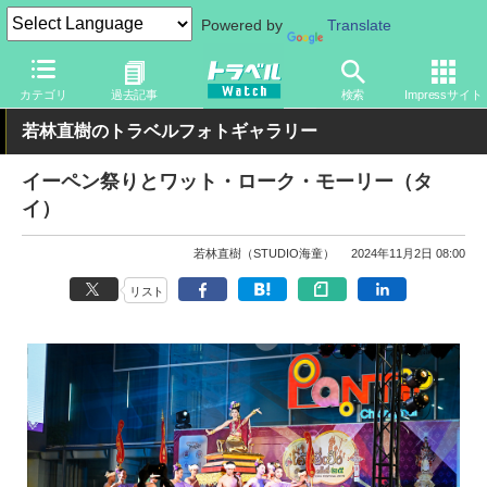
Powered by
Translate
トラベル Watch
地域
海外旅行
タイ
カテゴリ
過去記事
検索
Impressサイト
若林直樹のトラベルフォトギャラリー
イーペン祭りとワット・ローク・モーリー（タ
イ）
若林直樹（STUDIO海童）
2024年11月2日 08:00
リスト