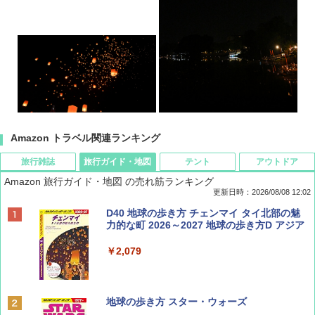
Amazon トラベル関連ランキング
旅行雑誌
旅行ガイド・地図
テント
アウトドア
Amazon 旅行ガイド・地図 の売れ筋ランキング
更新日時：2026/08/08 12:02
BE-PAL(ビ-パル) 2026年 9 月号【特別付録:
D40 地球の歩き方 チェンマイ タイ北部の魅
SOTO ミニマル"旅"財布 ランダム2種】
力的な町 2026～2027 地球の歩き方D アジア
￥1,500
￥2,079
ディズニーファン ２０２６年 ９月号 [雑
地球の歩き方 スター・ウォーズ
誌] (ＤＩＳＮＥＹ ＦＡＮ)