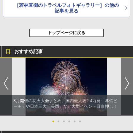
［若林直樹のトラベルフォトギャラリー］の他の
記事を見る
トップページに戻る
おすすめ記事
8月開催の花火大会まとめ。国内最大級2.4万発「幕張ビ
ーチ」や日本三大「長岡」など大型イベント目白押し！
●
●
●
●
●
●