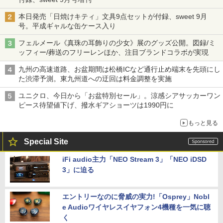
本日発売「日焼けキティ」文具9点セットが付録、sweet 9月
号。平成ギャルな缶ケース入り
フェルメール《真珠の耳飾りの少女》展のグッズ公開。図録/ミ
ッフィー/葬送のフリーレンほか、注目ブランドコラボが実現
九州の高速道路、お盆期間は松橋ICなど通行止め端末を先頭にし
た渋滞予測。東九州道への迂回は料金調整を実施
ユニクロ、今日から「お盆特別セール」。涼感シアサッカーワン
ピース待望値下げ、撥水ギアショーツは1990円に
もっと見る
Special Site
iFi audio主力「NEO Stream 3」「NEO iDSD
3」に迫る
エントリーなのに脅威の実力!「Osprey」Nobl
e Audioワイヤレスイヤフォン4機種を一気に聴
く