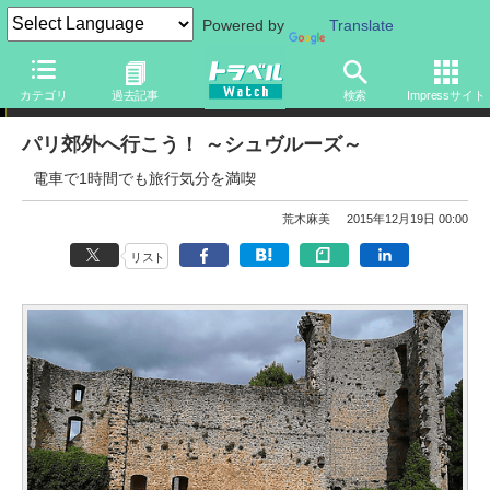
Powered by
Translate
荒木麻美のパリ生活
カテゴリ
過去記事
検索
Impressサイト
パリ郊外へ行こう！ ～シュヴルーズ～
電車で1時間でも旅行気分を満喫
荒木麻美
2015年12月19日 00:00
リスト