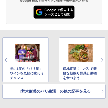
Google 検索で当サイトの記事を優先表示させる
Across やわらか保冷剤 日本製 固まらない 1
PYKES PEAK (パイクスピーク) 着替えテン
1cm ソフト 2個セット (2個セット)
ト プライバシー テント 【中が透けない】 1
人用 折りたたみ 防災グッズ 災害用トイレ ビ
￥680
ーチ ピクニック ポップアップテント 携帯 簡
易 トイレテント (オリーブ)
￥4,836
熊撃退スプレー 熊よけスプレー 熊スプレー
【日本企業販売】超強力クマ対策スプレー 30
0ml（連続噴射30秒）110ml（連続噴射15
秒）射程5～10m 安全ロック搭載 携帯収納袋
[キャンパーズコレクション 山善] 傘みたいに
付き ヒグマ・イノシシ対策 自治体・教育機
広げるだけ パッとサッとテント ブラックコ
関の購入実績 登山・キャンプ・アウトドア・
ーティング フルクローズ メッシュ 3-4人用
防災用品 長期保存可能 緊急時用 日本国内発
簡単設置 ポップアップテント エクルベージ
送
ュ(BC仕様) PATC-150B(EB)
年に1度の「パリ産」
産地直送！ パリで新
ワインを気軽に味わう
鮮な朝採り野菜と果物
￥3,680
￥9,990
チャンス
を食べよう
ポインターライト 強力 小型 緑色/赤色/青紫色
[キャンパーズコレクション 山善] 傘みたいに
［荒木麻美のパリ生活］の他の記事を見る
USB充電式 高精度 超長距離照射 長時間使用
広げるだけ パッとサッとテント キューブワ
可能 安全ロック付き 高安全性 金属製耐久 コ
イド ブラックコーティング フルクローズ メ
ンパクト多機能設計 持ち運び便利 アウトド
ッシュ 4人用 簡単設置 ポップアップテント P
ア/オフィス/教育現場/展示会用 緑
ATCW-150B エクルベージュ