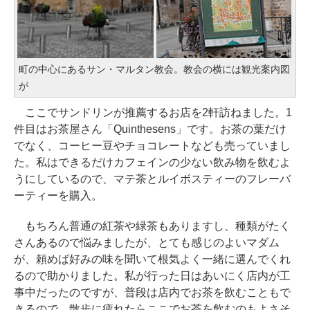
町の中心にあるサン・マルタン教会。教会の横には観光案内図
が
ここでサンドリンが推薦するお店を2軒訪ねました。1
件目はお茶屋さん「Quinthesens」です。お茶の葉だけ
でなく、コーヒー豆やチョコレートなども売っていまし
た。私はできるだけカフェインの少ない飲み物を飲むよ
うにしているので、マテ茶とルイボスティーのフレーバ
ーティーを購入。
もちろん普通の紅茶や緑茶もありますし、種類がたく
さんあるので悩みましたが、とても感じのよいマダム
が、頼めば好みの味を聞いて根気よく一緒に選んでくれ
るので助かりました。私が行った日はあいにく店内が工
事中だったのですが、普段は店内でお茶を飲むこともで
きるので、散歩に疲れたらここでお茶を飲むのもよさそ