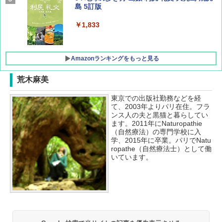
島 5訂版
￥600
￥1,833
Amazonランキングをもっと見る
荒木麻美
東京での出版社勤務などを経
[キャンパーズコレクション 山善] ポップアッ
DEWEL パラソル 大型 ビーチ アウトドアパ
て、2003年よりパリ在住。フラ
プテント 傘みたいに広げて畳める パッとサ
ラソル ガーデン サイトシート付 折りたたみ
ンス人の夫と黒猫と暮らしてい
ッとサンシェード キューブ フルクローズ メ
防水 UVカット 4段階高さ調整 軽量 収納袋付
ます。2011年にNaturopathie
ッシュ 簡単設置 ワンタッチテント キャンプ
き
（自然療法）の専門学校に入
&ハイキング カーキ PATC-150(KH)
学、2015年に卒業。パリでNatu
￥6,459
ropathe（自然療法士）として働
￥6,841
いています。
GRANDOOR ステンレス保冷剤 2個セット 2
ENDLESS BASE 《めざましテレビで紹介》
026リニューアル 急速冷凍 空間倍増 衛生的
テント ワンタッチ RENEW 幅200 2-3人用 43
コンパクト 保冷力長持ち
500002(88859)
￥2,980
￥5,999