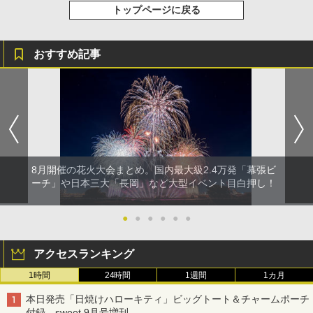
トップページに戻る
￥1,180
￥-
おすすめ記事
8月開催の花火大会まとめ。国内最大級2.4万発「幕張ビ
ーチ」や日本三大「長岡」など大型イベント目白押し！
●
●
●
●
●
●
アクセスランキング
1時間
24時間
1週間
1カ月
本日発売「日焼けハローキティ」ビッグトート＆チャームポーチ
付録、sweet 9月号増刊