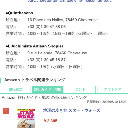
parc/chateau-de-la-madeleine-maison-du-parc
●Quinthesens
所在地：
16 Place des Halles, 78460 Chevreuse
電話：
+33 (0)1 30 47 38 06
営業時間：
10時～13時、15時～19時（火曜日～土曜日）
●L'Alchimiste Artisan Siropier
所在地：
9 rue Lalande, 78460 Chevreuse
電話：
+33 (0)1 30 45 18 87
営業時間：
10時～19時（水曜日～日曜日）
Amazon トラベル関連ランキング
旅行雑誌
旅行ガイド・地図
テント
アウトドア
Amazon 旅行ガイド・地図 の売れ筋ランキング
更新日時：2026/08/10 12:02
BE-PAL(ビ-パル) 2026年 10 月号【特別付録:
地球の歩き方 スター・ウォーズ
ノルディスク 4ホール鋳鉄スキレット】
￥2,695
￥1,540