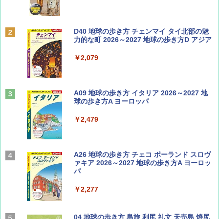
BE-PAL(ビ-パル) 2026年 9 月号【特別付録:
D40 地球の歩き方 チェンマイ タイ北部の魅
SOTO ミニマル"旅"財布 ランダム2種】
力的な町 2026～2027 地球の歩き方D アジア
￥1,500
￥2,079
ディズニーファン ２０２６年 ９月号 [雑
A09 地球の歩き方 イタリア 2026～2027 地
誌] (ＤＩＳＮＥＹ ＦＡＮ)
球の歩き方A ヨーロッパ
￥713
￥2,479
山と溪谷 2026年8月号「南アルプス大全」
A26 地球の歩き方 チェコ ポーランド スロヴ
ァキア 2026～2027 地球の歩き方A ヨーロッ
パ
￥1,540
￥2,277
サライ 2026年 9月号 [雑誌]
04 地球の歩き方 島旅 利尻 礼文 天売島 焼尻