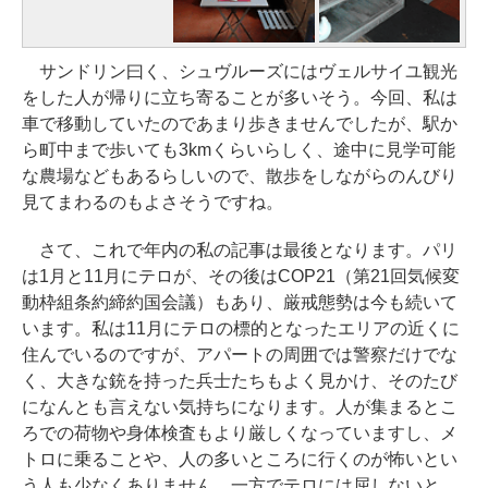
サンドリン曰く、シュヴルーズにはヴェルサイユ観光
をした人が帰りに立ち寄ることが多いそう。今回、私は
車で移動していたのであまり歩きませんでしたが、駅か
ら町中まで歩いても3kmくらいらしく、途中に見学可能
な農場などもあるらしいので、散歩をしながらのんびり
見てまわるのもよさそうですね。
さて、これで年内の私の記事は最後となります。パリ
は1月と11月にテロが、その後はCOP21（第21回気候変
動枠組条約締約国会議）もあり、厳戒態勢は今も続いて
います。私は11月にテロの標的となったエリアの近くに
住んでいるのですが、アパートの周囲では警察だけでな
く、大きな銃を持った兵士たちもよく見かけ、そのたび
になんとも言えない気持ちになります。人が集まるとこ
ろでの荷物や身体検査もより厳しくなっていますし、メ
トロに乗ることや、人の多いところに行くのが怖いとい
う人も少なくありません。一方でテロには屈しないと、