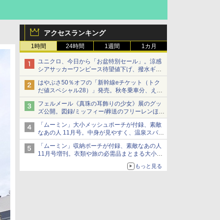
アクセスランキング
1時間
24時間
1週間
1カ月
ユニクロ、今日から「お盆特別セール」。涼感
シアサッカーワンピース待望値下げ、撥水ギア
ショーツは1990円に
はやぶさ50％オフの「新幹線eチケット（トク
だ値スペシャル28）」発売。秋冬乗車分、えき
ねっと限定
フェルメール《真珠の耳飾りの少女》展のグッ
ズ公開。図録/ミッフィー/葬送のフリーレンほ
か、注目ブランドコラボが実現
「ムーミン」大小メッシュポーチが付録、素敵
なあの人 11月号。中身が見やすく、温泉スパに
も使える
「ムーミン」収納ポーチが付録、素敵なあの人
11月号増刊。衣類や旅の必需品まとまる大小2
個セット
もっと見る