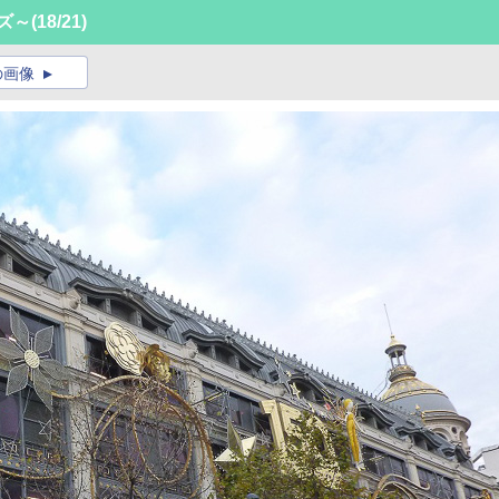
ズ～
(18/21)
の画像