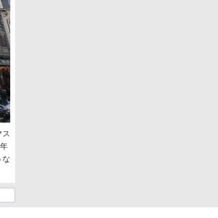
マス
0年
うな