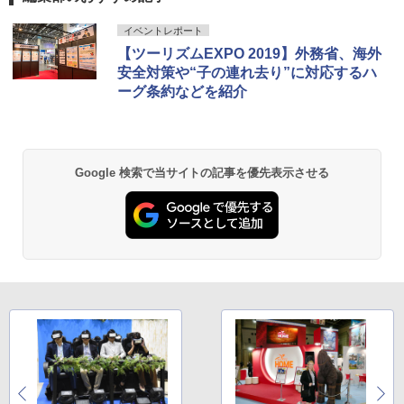
GRANDOOR ステンレス保冷剤 2個セット 2
イベントレポート
026リニューアル 急速冷凍 空間倍増 衛生的
【ツーリズムEXPO 2019】外務省、海外
コンパクト 保冷力長持ち
安全対策や“子の連れ去り”に対応するハ
￥2,980
ーグ条約などを紹介
DEWEL パラソル 大型 ビーチ アウトドアパ
ラソル ガーデン サイトシート付 折りたたみ
防水 UVカット 4段階高さ調整 軽量 収納袋付
Google 検索で当サイトの記事を優先表示させる
き
￥6,459
熊撃退スプレー 熊よけスプレー 熊スプレー
【日本企業販売】超強力クマ対策スプレー 30
0ml（連続噴射30秒）110ml（連続噴射15
秒）射程5～10m 安全ロック搭載 携帯収納袋
付き ヒグマ・イノシシ対策 自治体・教育機
関の購入実績 登山・キャンプ・アウトドア・
防災用品 長期保存可能 緊急時用 日本国内発
送