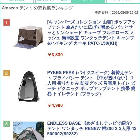
Amazon テント の売れ筋ランキング
更新日時：2026/08/09 12:02
BE-PAL(ビ-パル) 2026年 9 月号【特別付録:
地球の歩き方 スター・ウォーズ
[キャンパーズコレクション 山善] ポップアッ
SOTO ミニマル"旅"財布 ランダム2種】
プテント 傘みたいに広げて畳める パッとサ
ッとサンシェード キューブ フルクローズ メ
￥2,695
ッシュ 簡単設置 ワンタッチテント キャンプ
￥1,500
&ハイキング カーキ PATC-150(KH)
￥6,830
ディズニーファン ２０２６年 ９月号 [雑
D40 地球の歩き方 チェンマイ タイ北部の魅
誌] (ＤＩＳＮＥＹ ＦＡＮ)
力的な町 2026～2027 地球の歩き方D アジア
PYKES PEAK (パイクスピーク) 着替えテン
ト プライバシー テント 【中が透けない】 1
￥713
￥2,079
人用 折りたたみ 防災グッズ 災害用トイレ ビ
ーチ ピクニック ポップアップテント 携帯 簡
易 トイレテント (ブラック)
山と溪谷 2026年8月号「南アルプス大全」
A09 地球の歩き方 イタリア 2026～2027 地
￥4,980
球の歩き方A ヨーロッパ
￥1,540
￥2,479
ENDLESS BASE 《めざましテレビで紹介》
テント ワンタッチ RENEW 幅200 2-3人用 43
500002(89232)
Coyote No.89 特集 星野道夫 夢見る旅
A26 地球の歩き方 チェコ ポーランド スロヴ