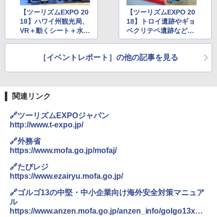
￥3,680
【ツーリズムEXPO 20
【ツーリズムEXPO 20
18】ハワイ州観光局、
18】トロイ遺跡やギョ
VR＋動くシート＋水し
ベクリテペ遺跡など、
ポインターライト 強力 小型 緑色/赤色/青紫色
ぶきや風でハワイを体
世界遺産をアピールす
USB充電式 高精度 超長距離照射 長時間使用
可能 安全ロック付き 高安全性 金属製耐久 コ
験できる「アロハシネ
るトルコブース
ンパクト多機能設計 持ち運び便利 アウトド
［イベントレポート］の他の記事を見る
マ4D」
ア/オフィス/教育現場/展示会用 緑
￥1,180
関連リンク
HYREKK 八角形タープ 防水タープ 3×4.5m
🔗ツーリズムEXPOジャパン
ブラックラバーコーティング UPF50+ UVカ
http://www.t-expo.jp/
ット 5000mm耐水圧 210D生地 遮光
🔗外務省
￥6,579
https://www.mofa.go.jp/mofaj/
🔗たびレジ
https://www.ezairyu.mofa.go.jp/
🔗ゴルゴ13の中堅・中小企業向け海外安全対策マニュア
ル
https://www.anzen.mofa.go.jp/anzen_info/golgo13xgai