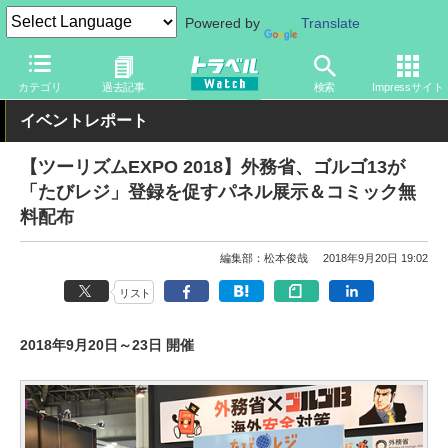
Powered by
Translate
トラベル Watch
イベント
ツーリズムEXPOジャパン
2018
カテゴリ
過去記事
検索
Impressサイト
イベントレポート
【ツーリズムEXPO 2018】外務省、ゴルゴ13が
「たびレジ」登録を促すパネル展示＆コミック無
料配布
編集部：松本俊哉
2018年9月20日 19:02
リスト
2018年9月20日～23日 開催