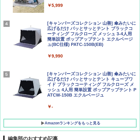
ァキア 2026～2027 地球の歩き方A ヨーロッ
￥5,999
パ
￥1,540
￥2,277
[キャンパーズコレクション 山善] 傘みたいに
広げるだけ パッとサッとテント ブラックコ
ーティング フルクローズ メッシュ 3-4人用
簡単設置 ポップアップテント エクルベージ
AIRLINE（エアライン）2026年9月号【特
新しい日本地理 地図・統計・移動から読み
ュ(BC仕様) PATC-150B(EB)
集】ボーイング110周年を祝して！
解く (講談社現代新書)
￥9,990
￥1,760
￥1,540
[キャンパーズコレクション 山善] 傘みたいに
広げるだけ パッとサッとテント キューブワ
イド ブラックコーティング フルクローズ メ
ッシュ 4人用 簡単設置 ポップアップテント P
ATCW-150B エクルベージュ
￥-
Amazonランキングをもっと見る
編集部のおすすめ記事