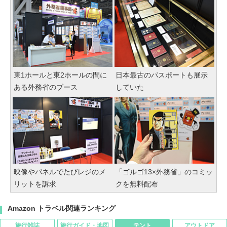
東1ホールと東2ホールの間に
日本最古のパスポートも展示
ある外務省のブース
していた
映像やパネルでたびレジのメ
「ゴルゴ13×外務省」のコミッ
リットを訴求
クを無料配布
Amazon トラベル関連ランキング
旅行雑誌
旅行ガイド・地図
テント
アウトドア