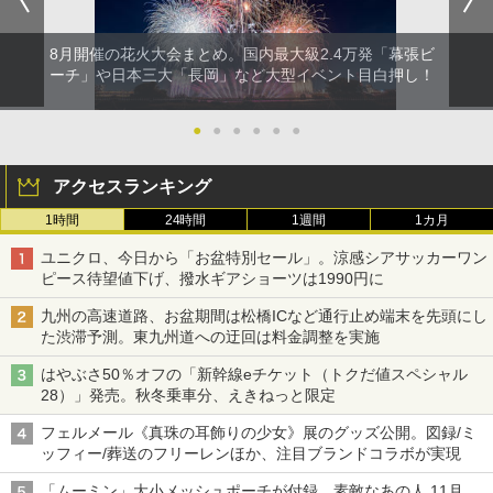
8月開催の花火大会まとめ。国内最大級2.4万発「幕張ビ
ーチ」や日本三大「長岡」など大型イベント目白押し！
●
●
●
●
●
●
アクセスランキング
1時間
24時間
1週間
1カ月
ユニクロ、今日から「お盆特別セール」。涼感シアサッカーワン
ピース待望値下げ、撥水ギアショーツは1990円に
九州の高速道路、お盆期間は松橋ICなど通行止め端末を先頭にし
た渋滞予測。東九州道への迂回は料金調整を実施
はやぶさ50％オフの「新幹線eチケット（トクだ値スペシャル
28）」発売。秋冬乗車分、えきねっと限定
フェルメール《真珠の耳飾りの少女》展のグッズ公開。図録/ミ
ッフィー/葬送のフリーレンほか、注目ブランドコラボが実現
「ムーミン」大小メッシュポーチが付録、素敵なあの人 11月