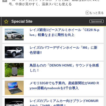
号。中身が見やすく、温泉スパにも使える
もっと見る
Special Site
レイズ鍛造1ピースアルミホイール「CE28 N-p
lus」軽量なままに剛性を向上
レイズのパワーデザインホイール「M6」に新
色登場!!
鳥肌ものの「DENON HOME」サウンドを体感
した！
メモリ32GBでも予算内。産経新聞社がAMD R
yzen搭載dynabookを2千台導入
レイズのプレミアムカー向けブランドHOMUR
Aから「2×9R」が登場！