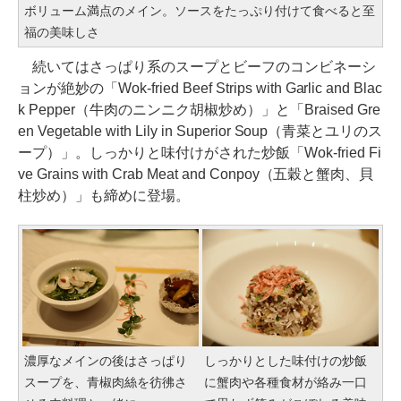
ボリューム満点のメイン。ソースをたっぷり付けて食べると至
福の美味しさ
続いてはさっぱり系のスープとビーフのコンビネーシ
ョンが絶妙の「Wok-fried Beef Strips with Garlic and Blac
k Pepper（牛肉のニンニク胡椒炒め）」と「Braised Gre
en Vegetable with Lily in Superior Soup（青菜とユリのス
ープ）」。しっかりと味付けがされた炒飯「Wok-fried Fi
ve Grains with Crab Meat and Conpoy（五穀と蟹肉、貝
柱炒め）」も締めに登場。
濃厚なメインの後はさっぱり
しっかりとした味付けの炒飯
スープを、青椒肉絲を彷彿さ
に蟹肉や各種食材が絡み一口