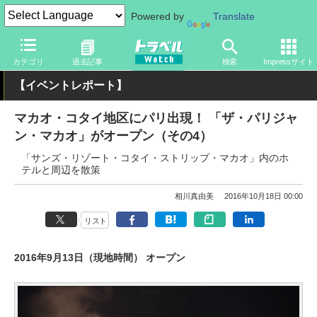
Powered by
Translate
トラベル Watch
地域
海外旅行
東アジア
カテゴリ
過去記事
検索
Impressサイト
【イベントレポート】
マカオ・コタイ地区にパリ出現！ 「ザ・パリジャ
ン・マカオ」がオープン（その4）
「サンズ・リゾート・コタイ・ストリップ・マカオ」内のホ
テルと周辺を散策
相川真由美
2016年10月18日 00:00
リスト
2016年9月13日（現地時間） オープン