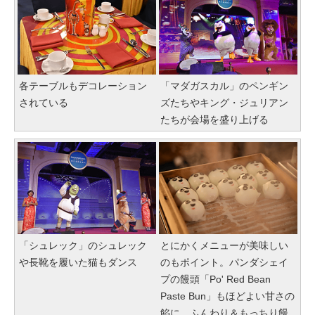
各テーブルもデコレーション
「マダガスカル」のペンギン
されている
ズたちやキング・ジュリアン
たちが会場を盛り上げる
「シュレック」のシュレック
とにかくメニューが美味しい
や長靴を履いた猫もダンス
のもポイント。パンダシェイ
プの饅頭「Po' Red Bean
Paste Bun」もほどよい甘さの
餡に、ふんわり＆もっちり饅