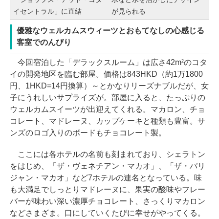
イセントラル」に直結
が見られる
優雅なウェルカムスウィーツとおもてなしの心感じる
客室でのんびり
今回宿泊した「デラックスルーム」は広さ42m
のコタ
2
イの開発地区を臨む部屋。価格は843HKD（約1万1800
円、1HKD=14円換算）～とかなりリーズナブルだが、女
子にうれしいサプライズが。部屋に入ると、たっぷりの
ウェルカムスイーツが出迎えてくれる。マカロン、チョ
コレート、マドレーヌ、カップケーキと種類も豊富。サ
ンズのロゴ入りのボードもチョコレート製。
ここには各ホテルの名前も刻まれており、シェラトン
をはじめ、「ザ・ヴェネチアン・マカオ」、「ザ・パリ
ジャン・マカオ」など7ホテルの連名となっている。味
も大満足でしっとりマドレーヌに、果実の酸味やフレー
バーが味わい深い濃厚チョコレート、さっくりマカロン
などさまざま。口にしていくたびに幸せがやってくる。