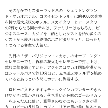
そのなかでもスターウッド系の「シェラトングラン
ド・マカオホテル、コタイセントラル」は約4000の客室
を持つ最大規模のホテル。スカイタワーとアースタワー
の2棟からなる同ホテルは、ファミリーはもちろん、ビ
ジネスユース、カジノを目的としたゲストを始め多くの
ゲストから愛される納得のホスピタリティと、ゆったり
くつろげる客室で人気だ。
先日の「ザ・パリジャン・マカオ」のオープニング・
セレモニーでも、祝福の花火をセレモニーで打ち上げ、
式典に華を添えていた。アクセスはマカオ国際空港から
はシャトルバスで約10分ほど。立ち並ぶホテル群を眺め
ているとあっという間にホテルに到着する。
ロビーに入るとまずはチェックインカウンターのきら
びやかさに驚かされる。落ち着いた色味のゴールドカラ
ーをふんだんに使い、豪華さのなかにもシックさが漂
う。ロビーの反対側にカジノエリアが目の前に迫るのも