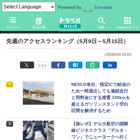
Powered by
Translate
アクセスランキング
カテゴリ
過去記事
検索
Impressサイト
先週のアクセスランキング（5月9日～5月15日）
（2016/5/16 10:33）
リスト
NEXCO各社、指定ICで給油の
1
ため一時退出しても連続走行
と同料金にする措置 150kmを
超えるガソリンスタンド空白
区間を解消するため
【旅レポ】デルタ航空の国際
2
線ビジネスクラス「デルタ・
ワン」でニューヨークへ行く