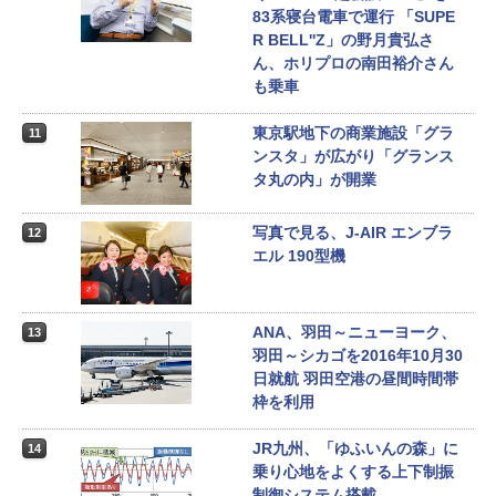
83系寝台電車で運行 「SUPE
R BELL''Z」の野月貴弘さ
ん、ホリプロの南田裕介さん
も乗車
東京駅地下の商業施設「グラ
11
ンスタ」が広がり「グランス
タ丸の内」が開業
写真で見る、J-AIR エンブラ
12
エル 190型機
ANA、羽田～ニューヨーク、
13
羽田～シカゴを2016年10月30
日就航 羽田空港の昼間時間帯
枠を利用
JR九州、「ゆふいんの森」に
14
乗り心地をよくする上下制振
制御システム搭載