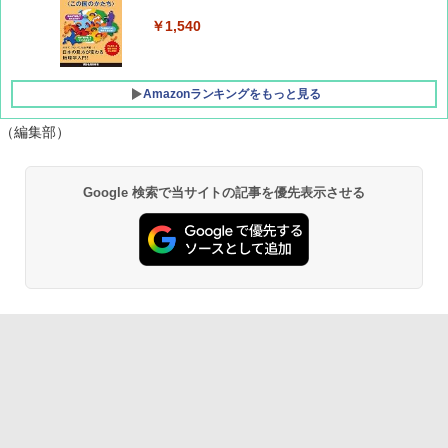
￥1,760
￥1,540
Amazonランキングをもっと見る
（編集部）
[キャンパーズコレクション 山善] ポップアッ
DEWEL パラソル 大型 ビーチ アウトドアパ
Google 検索で当サイトの記事を優先表示させる
プテント 傘みたいに広げて畳める パッとサ
ラソル ガーデン サイトシート付 折りたたみ
ッとサンシェード キューブ フルクローズ メ
防水 UVカット 4段階高さ調整 軽量 収納袋付
ッシュ 簡単設置 ワンタッチテント キャンプ
き
&ハイキング カーキ PATC-150(KH)
￥6,459
￥6,829
GRANDOOR ステンレス保冷剤 2個セット 2
PYKES PEAK (パイクスピーク) 着替えテン
026リニューアル 急速冷凍 空間倍増 衛生的
ト プライバシー テント 【中が透けない】 1
コンパクト 保冷力長持ち
人用 折りたたみ 防災グッズ 災害用トイレ ビ
ーチ ピクニック ポップアップテント 携帯 簡
￥2,980
易 トイレテント (オリーブ)
￥4,836