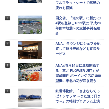
フルフラットシートで移動の
疲れも軽減
国交省、「道の駅」に新たに1
3
4駅を登録し1093駅に 平成28
年熊本地震への支援事例も紹
介
ANA、ラウンジにシェフを配
4
置して握り寿司などを直接サ
ービス
ANAが5月14日に運航開始す
5
る「東北 FLOWER JET」が
完成間近 ボーイング 737-800
型機に東北の花が咲き競う
鉄道博物館、「さよならてっ
6
ぱくジオラマ ～また逢う日ま
で～」の特別プログラム上演