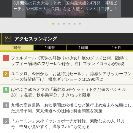
8月開催の花火大会まとめ。国内最大級2.4万発「幕張ビ
ーチ」や日本三大「長岡」など大型イベント目白押し！
●
●
●
●
●
●
アクセスランキング
1時間
24時間
1週間
1カ月
フェルメール《真珠の耳飾りの少女》展のグッズ公開。図録/ミ
ッフィー/葬送のフリーレンほか、注目ブランドコラボが実現
ユニクロ、今日から「お盆特別セール」。涼感シアサッカーワン
ピース待望値下げ、撥水ギアショーツは1990円に
はやぶさ50％オフの「新幹線eチケット（トクだ値スペシャル
28）」発売。秋冬乗車分、えきねっと限定
九州の高速道路、お盆期間は松橋ICなど通行止め端末を先頭にし
た渋滞予測。東九州道への迂回は料金調整を実施
「ムーミン」大小メッシュポーチが付録、素敵なあの人 11月
号。中身が見やすく、温泉スパにも使える