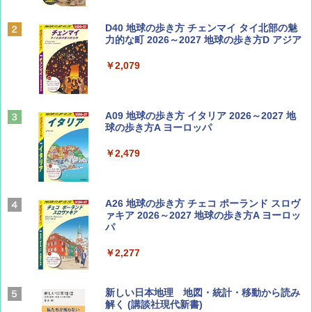
ディズニーファン ２０２６年 ９月号 [雑
D40 地球の歩き方 チェンマイ タイ北部の魅
誌] (ＤＩＳＮＥＹ ＦＡＮ)
力的な町 2026～2027 地球の歩き方D アジア
￥713
￥2,079
山と溪谷 2026年8月号「南アルプス大全」
A09 地球の歩き方 イタリア 2026～2027 地
球の歩き方A ヨーロッパ
￥1,540
￥2,479
Coyote No.89 特集 星野道夫 夢見る旅
A26 地球の歩き方 チェコ ポーランド スロヴ
ァキア 2026～2027 地球の歩き方A ヨーロッ
パ
￥1,540
￥2,277
AIRLINE（エアライン）2026年9月号【特
新しい日本地理 地図・統計・移動から読み
集】ボーイング110周年を祝して！
解く (講談社現代新書)