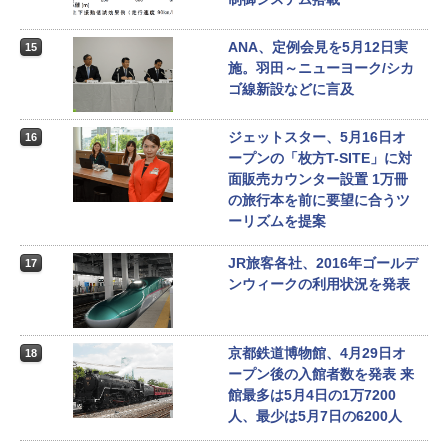
ANA、定例会見を5月12日実
15
施。羽田～ニューヨーク/シカ
ゴ線新設などに言及
ジェットスター、5月16日オ
16
ープンの「枚方T-SITE」に対
面販売カウンター設置 1万冊
の旅行本を前に要望に合うツ
ーリズムを提案
JR旅客各社、2016年ゴールデ
17
ンウィークの利用状況を発表
京都鉄道博物館、4月29日オ
18
ープン後の入館者数を発表 来
館最多は5月4日の1万7200
人、最少は5月7日の6200人