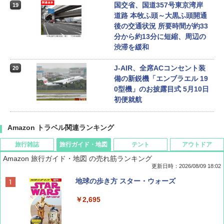
国交省、国道357号東京湾岸
19
道路 本牧ふ頭～大黒ふ頭開通
後の交通状況 所要時間が約33
分から約13分に短縮、周辺の
渋滞を緩和
J-AIR、全席ACコンセント装
20
備の新鋭機「エンブラエル 19
0型機」のお披露目式 5月10日
初便就航
Amazon トラベル関連ランキング
旅行雑誌
旅行ガイド・地図
テント
アウトドア
Amazon 旅行ガイド・地図 の売れ筋ランキング
更新日時：2026/08/09 18:02
BE-PAL(ビ-パル) 2026年 9 月号【特別付録:
地球の歩き方 スター・ウォーズ
SOTO ミニマル"旅"財布 ランダム2種】
￥2,695
￥1,500