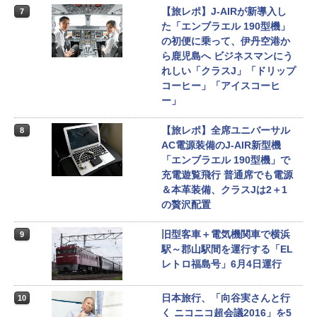
【旅レポ】J-AIRが新導入し
7
た「エンブラエル 190型機」
の初便に乗って、伊丹空港か
ら鹿児島へ ビジネスマンにう
れしい「クラスJ」「ドリップ
コーヒー」「アイスコーヒ
ー」
【旅レポ】全席ユニバーサル
8
AC電源装備のJ-AIR新型機
「エンブラエル 190型機」で
充電遊覧飛行 普通席でも電源
＆本革装備、クラスJは2＋1
の贅沢配置
旧型客車＋電気機関車で横浜
9
駅～郡山駅間を運行する「EL
レトロ福島号」6月4日運行
日本旅行、「向谷実さんと行
10
く ニコニコ超会議2016」を5