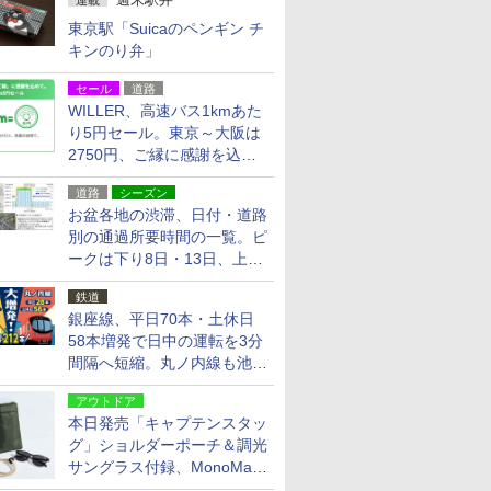
連載
東京駅「Suicaのペンギン チ
キンのり弁」
セール
道路
WILLER、高速バス1kmあた
り5円セール。東京～大阪は
2750円、ご縁に感謝を込め
た20周年記念キャンペーン
道路
シーズン
お盆各地の渋滞、日付・道路
別の通過所要時間の一覧。ピ
ークは下り8日・13日、上り
14日・15日
鉄道
銀座線、平日70本・土休日
58本増発で日中の運転を3分
間隔へ短縮。丸ノ内線も池袋
～中野坂上を4分間隔に
アウトドア
本日発売「キャプテンスタッ
グ」ショルダーポーチ＆調光
サングラス付録、MonoMax
9月号増刊