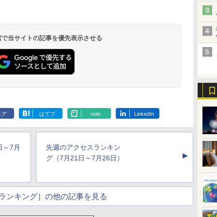
 検索で当サイトの記事を優先表示させる
北陸 福井 あわら
品川プリンスホテ
舞浜ビューホテル
箱根湯本温泉 ホテ
ホテルトラスティ東
オリエンタルホテル
下呂温泉 水明館
住友不動産ホテル ヴ
東京ベイ舞浜ホテル
温泉 清風荘（北陸
ル イーストタワー
ｂｙ ＨＵＬＩＣ
ル おかだ
京ベイサイド
東京ベイ
ィラフォンテーヌグラ
ファーストリゾート
8,250円～
最大級の庭園露天風
（旧：東京ベイ舞浜
ンド東京有明
9,958円～
11,200円～
5,450円～
5,200円～
4,290円～
呂の宿 清風荘）
ホテル）
19,541円～
5,758円～
6,070円～
ェア
はてブ
note
LinkedIn
日～7月
先週のアクセスランキン
▲
グ（7月21日～7月26日）
ランキング］の他の記事を見る