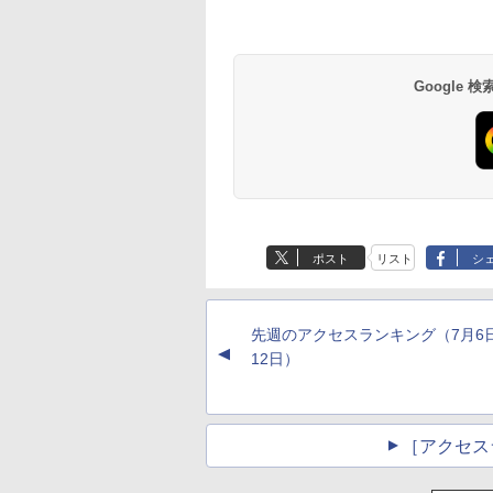
Google
草津温泉 ホテル櫻
品川プリンスホテル
グランドニッコー東
海のサウナ＆スパ
東京ドームホテル
シェラトン・グラン
井
京ベイ 舞浜
オールインクルーシ
デ・トーキョーベ
7,037円～
7,980円～
ブ 島原温泉ホテル
イ・ホテル
14,300円～
6,800円～
南風楼
10,450円～
7,950円～
ポスト
リスト
シ
先週のアクセスランキング（7月6
▲
12日）
［アクセス