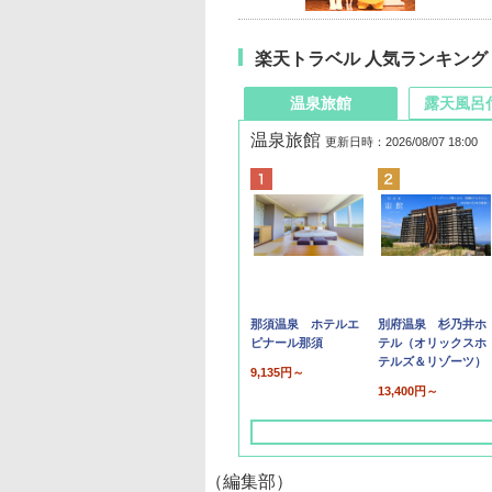
楽天トラベル 人気ランキング
温泉旅館
露天風呂
温泉旅館
更新日時：2026/08/07 18:00
那須温泉 ホテルエ
別府温泉 杉乃井ホ
ピナール那須
テル（オリックスホ
テルズ＆リゾーツ）
9,135円～
13,400円～
（編集部）