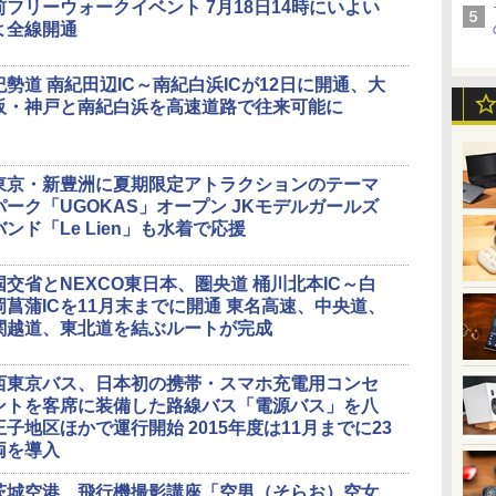
前フリーウォークイベント 7月18日14時にいよい
よ全線開通
紀勢道 南紀田辺IC～南紀白浜ICが12日に開通、大
阪・神戸と南紀白浜を高速道路で往来可能に
東京・新豊洲に夏期限定アトラクションのテーマ
パーク「UGOKAS」オープン JKモデルガールズ
バンド「Le Lien」も水着で応援
国交省とNEXCO東日本、圏央道 桶川北本IC～白
岡菖蒲ICを11月末までに開通 東名高速、中央道、
関越道、東北道を結ぶルートが完成
西東京バス、日本初の携帯・スマホ充電用コンセ
ントを客席に装備した路線バス「電源バス」を八
王子地区ほかで運行開始 2015年度は11月までに23
両を導入
茨城空港、飛行機撮影講座「空男（そらお）空女