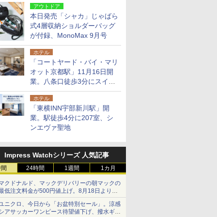
アウトドア
本日発売「シャカ」じゃばら
式4層収納ショルダーバッグ
が付録、MonoMax 9月号
ホテル
「コートヤード・バイ・マリ
オット京都駅」11月16日開
業。八条口徒歩3分にスイー
ト含む全270室、ダイニング
ホテル
も併設
「東横INN宇部新川駅」開
業。駅徒歩4分に207室、シ
ンエヴァ聖地
Impress Watchシリーズ 人気記事
時間
24時間
1週間
1カ月
マクドナルド、マックデリバリーの朝マックの
最低注文料金が500円値上げ。8月18日より
1,500円から受付
ユニクロ、今日から「お盆特別セール」。涼感
シアサッカーワンピース待望値下げ、撥水ギア