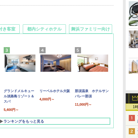
付き客室
都内シティホテル
舞浜ファミリー向け
グランドメルキュー
リーベルホテル大阪
那須温泉 ホテルサン
ル淡路島リゾート＆
バレー那須
4,000円～
スパ
11,000円～
1
5,400円～
ランキングをもっと見る