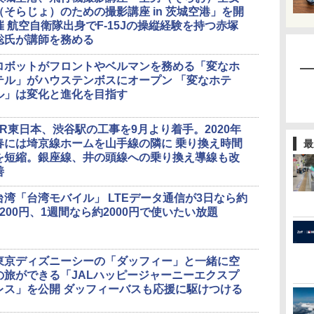
（そらじょ）のための撮影講座 in 茨城空港」を開
催 航空自衛隊出身でF-15Jの操縦経験を持つ赤塚
聡氏が講師を務める
ロボットがフロントやベルマンを務める「変なホ
テル」がハウステンボスにオープン 「変なホテ
ル」は変化と進化を目指す
JR東日本、渋谷駅の工事を9月より着手。2020年
春には埼京線ホームを山手線の隣に 乗り換え時間
最
を短縮。銀座線、井の頭線への乗り換え導線も改
善
台湾「台湾モバイル」 LTEデータ通信が3日なら約
1200円、1週間なら約2000円で使いたい放題
東京ディズニーシーの「ダッフィー」と一緒に空
の旅ができる「JALハッピージャーニーエクスプ
レス」を公開 ダッフィーバスも応援に駆けつける