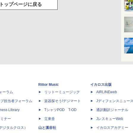
トップページに戻る
Rittor Music
イカロス出版
dフォーラム
リットーミュージック
AIRLINEweb
ップ担当者フォーラム
楽器探そう!デジマート
Jディフェンスニュー
ness Library
TシャツPOD T-OD
通訳翻訳ジャーナル
セミナー
立東舎
JレスキューWeb
 X（デジタルクロス）
山と溪谷社
イカロスアカデミー