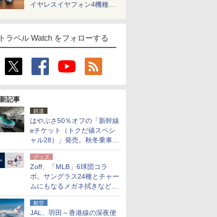
イヤレスイヤフォン4機種を
一気に聴く
トラベル Watch をフォローする
新記事
鉄道
はやぶさ50％オフの「新幹線
eチケット（トクだ値スペシ
ャル28）」発売。秋冬乗車
分、えきねっと限定
グッズ
Zoff、「MLB」6球団コラ
ボ。サングラス24種とチャー
ムにもなるメガネ拭きなど雑
貨24種
航空
JAL、羽田～香港線の深夜便