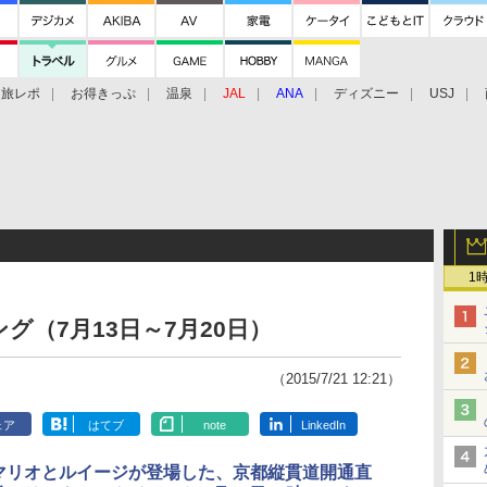
旅レポ
お得きっぷ
温泉
JAL
ANA
ディズニー
USJ
1
（7月13日～7月20日）
（2015/7/21 12:21）
ェア
はてブ
note
LinkedIn
マリオとルイージが登場した、京都縦貫道開通直