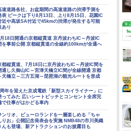
高速道路各社、お盆期間の高速道路の渋滞予測を
発表 ピークは下り8月13日、上り8月15日、花園IC
付近や高坂SA付近で45kmの渋滞が発生する可能
性あり
7月18日開通の京都縦貫道 京丹波わちIC～丹波IC
間を事前公開 京都縦貫道の全線約100kmが全通へ
京都縦貫道、7月18日に京丹波わちIC～丹波IC間を
開通し久御山IC～宮津天橋立IC間が全線開通 京都
～天橋立～三方五湖～琵琶湖の観光ルートを形成
5周年を迎えた京成電鉄「新型スカイライナー」に
乗ってみた 広いシートピッチとコンセント全席完
備で仕事がはかどる車内
サンリオ、ピューロランドを一層楽しめる「ちゃ
んりお」公開記念発表会を実施 NMB48の市川美織
さんも登場、新アトラクションのお披露目も