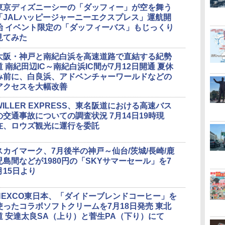
東京ディズニーシーの「ダッフィー」が空を舞う
「JALハッピージャーニーエクスプレス」運航開
始 イベント限定の「ダッフィーバス」もじっくり
見てみた
大阪・神戸と南紀白浜を高速道路で直結する紀勢
道 南紀田辺IC～南紀白浜IC間が7月12日開通 夏休
み前に、白良浜、アドベンチャーワールドなどの
アクセスを大幅改善
WILLER EXPRESS、東名阪道における高速バス
の交通事故についての調査状況 7月14日19時現
在、ロウズ観光に運行を委託
スカイマーク、7月後半の神戸～仙台/茨城/長崎/鹿
児島間などが1980円の「SKYサマーセール」を7
月15日より
NEXCO東日本、「ダイドーブレンドコーヒー」を
使ったコラボソフトクリームを7月18日発売 東北
道 安達太良SA（上り）と菅生PA（下り）にて