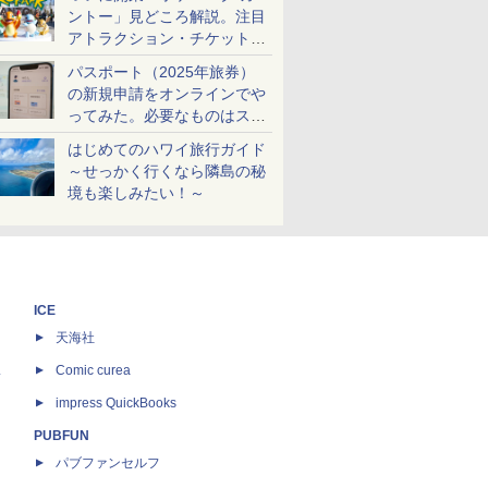
ントー」見どころ解説。注目
アトラクション・チケット手
配・来場前に必要な準備は？
パスポート（2025年旅券）
の新規申請をオンラインでや
ってみた。必要なものはスマ
ホとマイナカードのみ
はじめてのハワイ旅行ガイド
～せっかく行くなら隣島の秘
境も楽しみたい！～
ICE
天海社
ス
Comic curea
impress QuickBooks
PUBFUN
パブファンセルフ