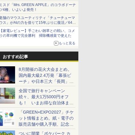
ショーツは1990円に
ミスド「Mrs. GREEN APPLE」のコラボドーナ
ツ4種、いよいよ発売！
老舗のマウスユーティリティ「チューチューマ
ウス」がAIの力を借りて15年ぶりに復活／64bit
化、Windows 10/11、「Chrome」も走り回
【家電レビュー】手ごわい雑草との戦い、コメ
る。復活記念で2026年末まで500円
リの草刈機で完全勝利 掃除機感覚で使えた
もっと見る
おすすめ記事
8月開催の花火大会まとめ。
国内最大級2.4万発「幕張ビ
ーチ」や日本三大「長岡」な
ど大型イベント目白押し！
全国で旅行キャンペーン
続々、最大1万5000円オフ
も！ いまお得な自治体まと
め
「GREEN×EXPO2027」チケ
ット情報まとめ。紙・電子の
販売店舗や購入手順、記念チ
ケットも解説
ついに開業「ポケパーク カ