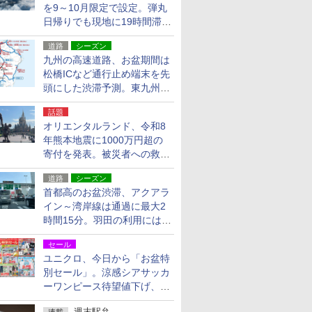
を9～10月限定で設定。弾丸
日帰りでも現地に19時間滞在
できる
道路
シーズン
九州の高速道路、お盆期間は
松橋ICなど通行止め端末を先
頭にした渋滞予測。東九州道
への迂回は料金調整を実施
話題
オリエンタルランド、令和8
年熊本地震に1000万円超の
寄付を発表。被災者への救援
活動・復旧支援
道路
シーズン
首都高のお盆渋滞、アクアラ
イン～湾岸線は通過に最大2
時間15分。羽田の利用には
「空港西出口」の利用検討を
セール
ユニクロ、今日から「お盆特
別セール」。涼感シアサッカ
ーワンピース待望値下げ、撥
水ギアショーツは1990円に
週末駅弁