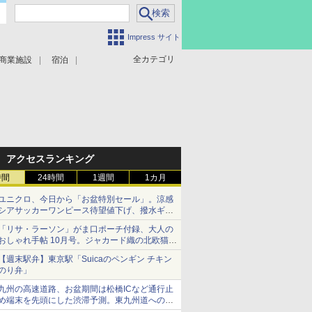
Impress サイト
全カテゴリ
商業施設
宿泊
アクセスランキング
時間
24時間
1週間
1カ月
ユニクロ、今日から「お盆特別セール」。涼感
シアサッカーワンピース待望値下げ、撥水ギア
ショーツは1990円に
「リサ・ラーソン」がま口ポーチ付録、大人の
おしゃれ手帖 10月号。ジャカード織の北欧猫デ
ザイン
【週末駅弁】東京駅「Suicaのペンギン チキン
のり弁」
九州の高速道路、お盆期間は松橋ICなど通行止
め端末を先頭にした渋滞予測。東九州道への迂
回は料金調整を実施