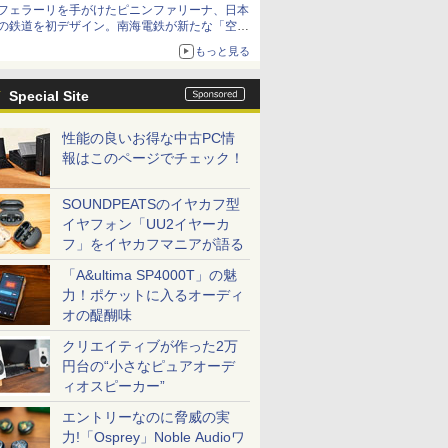
フェラーリを手がけたピニンファリーナ、日本
の鉄道を初デザイン。南海電鉄が新たな「空港
特急」をなにわ筋線へ導入
もっと見る
Special Site
性能の良いお得な中古PC情
報はこのページでチェック！
SOUNDPEATSのイヤカフ型
イヤフォン「UU2イヤーカ
フ」をイヤカフマニアが語る
「A&ultima SP4000T」の魅
力！ポケットに入るオーディ
オの醍醐味
クリエイティブが作った2万
円台の“小さなピュアオーデ
ィオスピーカー”
エントリーなのに脅威の実
力!「Osprey」Noble Audioワ