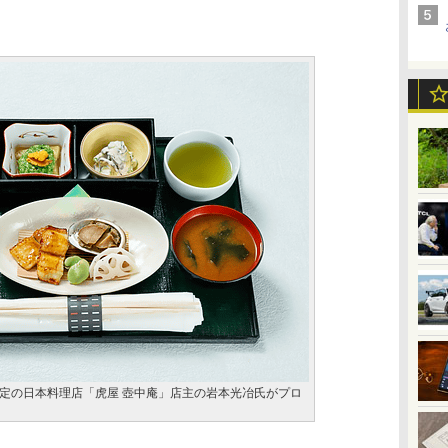
定の日本料理店「虎屋 壺中庵」店主の岩本光冶氏がプロ