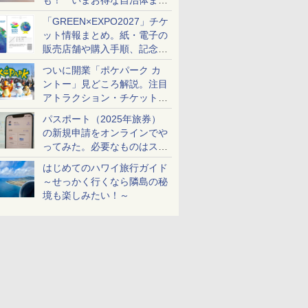
も！ いまお得な自治体まと
め
「GREEN×EXPO2027」チケ
ット情報まとめ。紙・電子の
販売店舗や購入手順、記念チ
ケットも解説
ついに開業「ポケパーク カ
ントー」見どころ解説。注目
アトラクション・チケット手
配・来場前に必要な準備は？
パスポート（2025年旅券）
の新規申請をオンラインでや
ってみた。必要なものはスマ
ホとマイナカードのみ
はじめてのハワイ旅行ガイド
～せっかく行くなら隣島の秘
境も楽しみたい！～