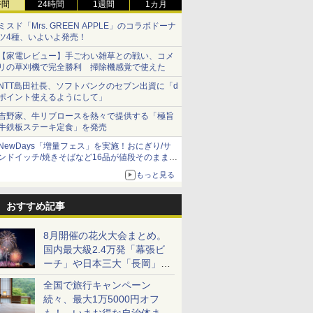
時間
24時間
1週間
1カ月
ミスド「Mrs. GREEN APPLE」のコラボドーナ
ツ4種、いよいよ発売！
【家電レビュー】手ごわい雑草との戦い、コメ
リの草刈機で完全勝利 掃除機感覚で使えた
NTT島田社長、ソフトバンクのセブン出資に「d
ポイント使えるようにして」
吉野家、牛リブロースを熱々で提供する「極旨
牛鉄板ステーキ定食」を発売
NewDays「増量フェス」を実施！おにぎり/サ
ンドイッチ/焼きそばなど16品が値段そのままで
ボリュームアップ
もっと見る
おすすめ記事
8月開催の花火大会まとめ。
国内最大級2.4万発「幕張ビ
ーチ」や日本三大「長岡」な
ど大型イベント目白押し！
全国で旅行キャンペーン
続々、最大1万5000円オフ