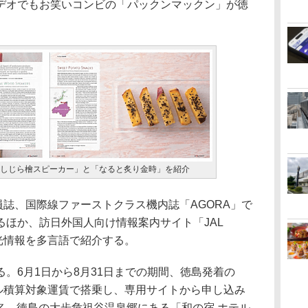
デオでもお笑いコンビの「パックンマックン」が徳
で「しじら檜スピーカー」と「なると炙り金時」を紹介
誌、国際線ファーストクラス機内誌「AGORA」で
るほか、訪日外国人向け情報案内サイト「JAL
島の観光情報を多言語で紹介する。
。6月1日から8月31日までの期間、徳島発着の
イル積算対象運賃で搭乗し、専用サイトから申し込み
00名、徳島の大歩危祖谷温泉郷にある「和の宿 ホテル