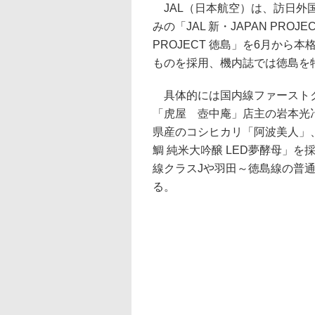
JAL（日本航空）は、訪日外
みの「JAL 新・JAPAN PRO
PROJECT 徳島」を6月か
ものを採用、機内誌では徳島を
具体的には国内線ファーストク
「虎屋 壺中庵」店主の岩本光
県産のコシヒカリ「阿波美人」
鯛 純米大吟醸 LED夢酵母」
線クラスJや羽田～徳島線の普
る。