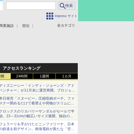
Impress サイト
全カテゴリ
商業施設
宿泊
アクセスランキング
時間
24時間
1週間
1カ月
ディズニーシー「インディ・ジョーンズ・アド
ベンチャー」が11月末に運営再開。プロジェク
ションマッピングを追加、DPAは1500円
本日発売「スヌーピー」圧縮収納ポーチ。ファ
スナー閉めるだけで着替えや荷物がスリムにま
とまる
クロックスのリカバリーサンダルがセールで半
額。23～31cmの幅広いサイズ展開、独自のク
ッション素材を採用
フェラーリを手がけたピニンファリーナ、日本
の鉄道を初デザイン。南海電鉄が新たな「空港
特急」をなにわ筋線へ導入