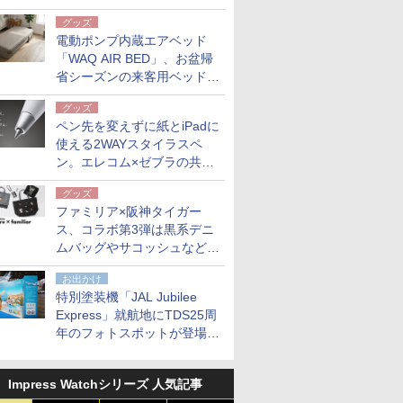
グッズ
電動ポンプ内蔵エアベッド
「WAQ AIR BED」、お盆帰
省シーズンの来客用ベッドに
も。使用後は収納バッグでコ
グッズ
ンパクトに保管
ペン先を変えずに紙とiPadに
使える2WAYスタイラスペ
ン。エレコム×ゼブラの共同
開発
グッズ
ファミリア×阪神タイガー
ス、コラボ第3弾は黒系デニ
ムバッグやサコッシュなど6
点。8月21日オンラインスト
お出かけ
アで発売
特別塗装機「JAL Jubilee
Express」就航地にTDS25周
年のフォトスポットが登場。
10月末まで青森空港に
Impress Watchシリーズ 人気記事