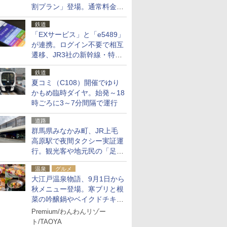
割プラン」登場。通常料金の
およそ半額でお得に夜活
鉄道
「EXサービス」と「e5489」
が連携。ログイン不要で相互
遷移、JR3社の新幹線・特急
予約をアプリで一括確認
鉄道
夏コミ（C108）開催でゆり
かもめ臨時ダイヤ。始発～18
時ごろに3～7分間隔で運行
道路
群馬県みなかみ町、JR上毛
高原駅で夜間タクシー実証運
行。観光客や地元民の「足が
ない」課題解消へ、木金土に
温泉
グルメ
2台体制
大江戸温泉物語、9月1日から
秋メニュー登場。寒ブリと根
菜の吟醸鍋やベイクドチキ
ン、ショコラ＆栗スイーツも
Premium/わんわんリゾー
食べ放題に
ト/TAOYA