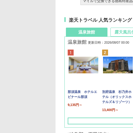
マイルで交換できる徳島特産品
楽天トラベル 人気ランキング
温泉旅館
露天風呂
温泉旅館
更新日時：2026/08/07 00:00
那須温泉 ホテルエ
別府温泉 杉乃井ホ
ピナール那須
テル（オリックスホ
テルズ＆リゾーツ）
9,135円～
13,400円～