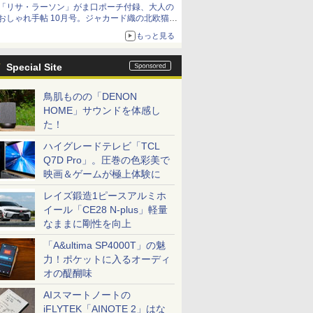
「リサ・ラーソン」がま口ポーチ付録、大人の
おしゃれ手帖 10月号。ジャカード織の北欧猫デ
ザイン
もっと見る
Special Site
鳥肌ものの「DENON
HOME」サウンドを体感し
た！
ハイグレードテレビ「TCL
Q7D Pro」。圧巻の色彩美で
映画＆ゲームが極上体験に
レイズ鍛造1ピースアルミホ
イール「CE28 N-plus」軽量
なままに剛性を向上
「A&ultima SP4000T」の魅
力！ポケットに入るオーディ
オの醍醐味
AIスマートノートの
iFLYTEK「AINOTE 2」はな