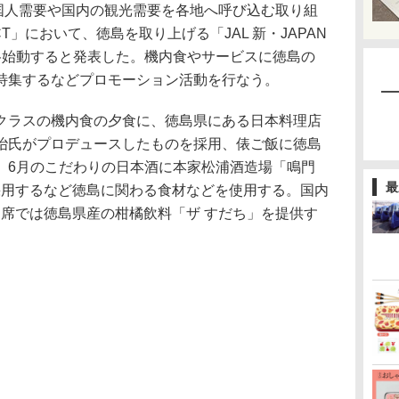
国人需要や国内の観光需要を各地へ呼び込む取り組
JECT」において、徳島を取り上げる「JAL 新・JAPAN
ら本格始動すると発表した。機内食やサービスに徳島の
特集するなどプロモーション活動を行なう。
ラスの機内食の夕食に、徳島県にある日本料理店
冶氏がプロデュースしたものを採用、俵ご飯に徳島
、6月のこだわりの日本酒に本家松浦酒造場「鳴門
最
を採用するなど徳島に関わる食材などを使用する。国内
通席では徳島県産の柑橘飲料「ザ すだち」を提供す