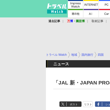
過去記事
万
博
・
園芸博
取材記事
トラベル Watch
地域
国内旅行
四国
ニュース
「JAL 新・JAPAN PR
ポスト
リスト
シ