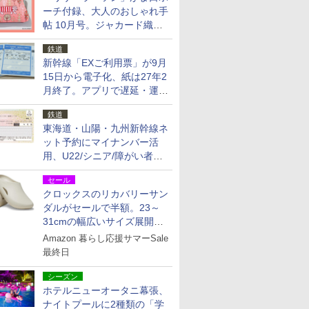
ーチ付録、大人のおしゃれ手
帖 10月号。ジャカード織の
北欧猫デザイン
鉄道
新幹線「EXご利用票」が9月
15日から電子化、紙は27年2
月終了。アプリで遅延・運休
も確認可能に
鉄道
東海道・山陽・九州新幹線ネ
ット予約にマイナンバー活
用、U22/シニア/障がい者割
を9月15日から発売
セール
クロックスのリカバリーサン
ダルがセールで半額。23～
31cmの幅広いサイズ展開、
独自のクッション素材を採用
Amazon 暮らし応援サマーSale
最終日
シーズン
ホテルニューオータニ幕張、
ナイトプールに2種類の「学