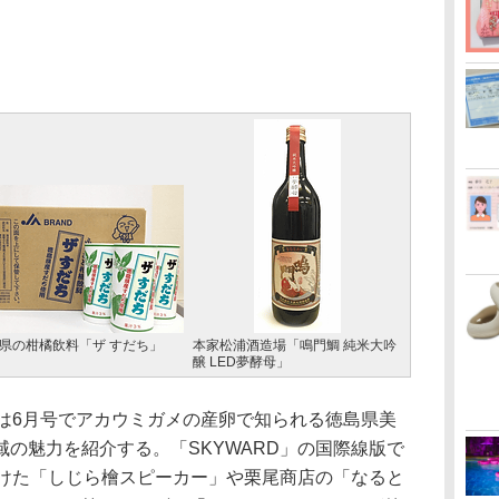
県の柑橘飲料「ザ すだち」
本家松浦酒造場「鳴門鯛 純米大吟
醸 LED夢酵母」
」は6月号でアカウミガメの産卵で知られる徳島県美
の魅力を紹介する。「SKYWARD」の国際線版で
手掛けた「しじら檜スピーカー」や栗尾商店の「なると