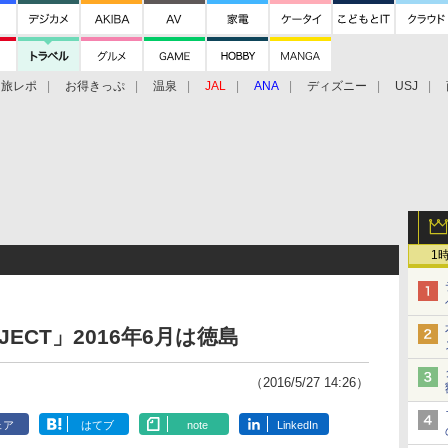
旅レポ
お得きっぷ
温泉
JAL
ANA
ディズニー
USJ
1
OJECT」2016年6月は徳島
（2016/5/27 14:26）
ェア
はてブ
note
LinkedIn