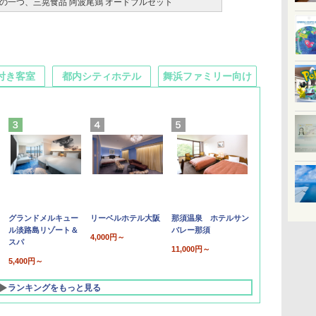
の一つ、三晃食品 阿波尾鶏 オードブルセット
付き客室
都内シティホテル
舞浜ファミリー向け
グランドメルキュー
リーベルホテル大阪
那須温泉 ホテルサン
ル淡路島リゾート＆
バレー那須
4,000円～
スパ
11,000円～
5,400円～
ランキングをもっと見る