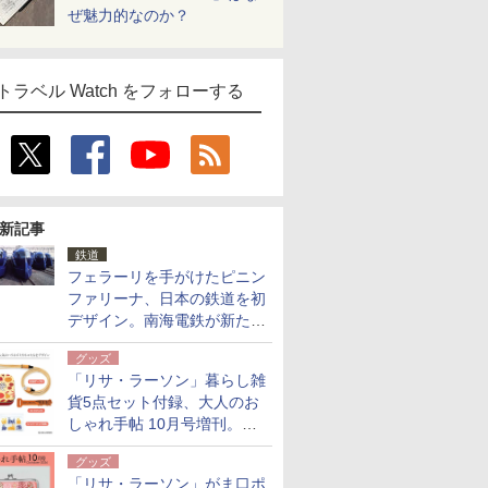
ぜ魅力的なのか？
トラベル Watch をフォローする
新記事
鉄道
フェラーリを手がけたピニン
ファリーナ、日本の鉄道を初
デザイン。南海電鉄が新たな
「空港特急」をなにわ筋線へ
グッズ
導入
「リサ・ラーソン」暮らし雑
貨5点セット付録、大人のお
しゃれ手帖 10月号増刊。
USBケーブルや缶ケースなど
グッズ
「リサ・ラーソン」がま口ポ