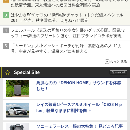
た渋滞予測。東九州道への迂回は料金調整を実施
はやぶさ50％オフの「新幹線eチケット（トクだ値スペシャル
28）」発売。秋冬乗車分、えきねっと限定
フェルメール《真珠の耳飾りの少女》展のグッズ公開。図録/ミ
ッフィー/葬送のフリーレンほか、注目ブランドコラボが実現
「ムーミン」大小メッシュポーチが付録、素敵なあの人 11月
号。中身が見やすく、温泉スパにも使える
もっと見る
Special Site
鳥肌ものの「DENON HOME」サウンドを体感
した！
レイズ鍛造1ピースアルミホイール「CE28 N-p
lus」軽量なままに剛性を向上
ソニーミラーレス一眼の大特集！ 見どころ記事