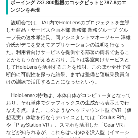
ボーイング 737-800型機のコックピットと787-8のエ
ンジンを再現
説明会では、JAL内でHoloLensのプロジェクトを主導
した商品・サービス企画本部 業務部 業務グループ グル
ープ長の速水孝治氏、同アシスタントマネージャー 澤雄
介氏がデモを交えてアプリケーションの説明を行なっ
た。利用者向けサービスを提供する部署の両名であるこ
とからもうかがえるとおり、元々は客室向けサービスと
してHoloLensを活用することを検討。このほか全社で横
断的に可能性を探った結果、まずは整備と運航乗務員向
けの訓練で活用することになったという。
HoloLensの特徴は、本体自体がコンピュータとなって
おり、それ単体でグラフィックスの生成から表示まで行
なえる点。また、このようなヘッドマウント型でVR（仮
想現実）体験を行なうデバイスとしては「Oculus Rift」
や「PlayStation VR」、スマホを活用した「Gear VR」
などが知られるが、これらはいわゆる没入型（イマーシ