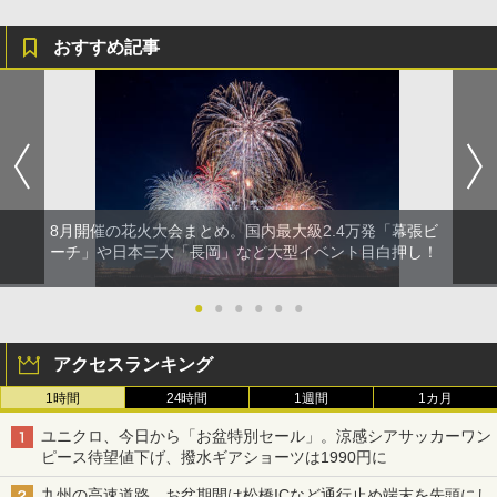
おすすめ記事
8月開催の花火大会まとめ。国内最大級2.4万発「幕張ビ
ーチ」や日本三大「長岡」など大型イベント目白押し！
●
●
●
●
●
●
アクセスランキング
1時間
24時間
1週間
1カ月
ユニクロ、今日から「お盆特別セール」。涼感シアサッカーワン
ピース待望値下げ、撥水ギアショーツは1990円に
九州の高速道路、お盆期間は松橋ICなど通行止め端末を先頭にし