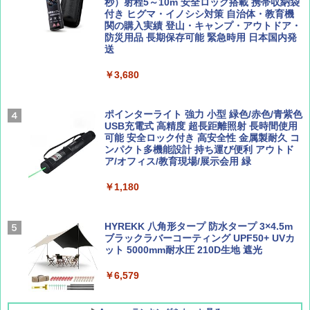
ENDLESS BASE 《めざましテレビで紹介》
秒）射程5～10m 安全ロック搭載 携帯収納袋
テント ワンタッチ RENEW 幅200 2-3人用 43
付き ヒグマ・イノシシ対策 自治体・教育機
500002(89232)
関の購入実績 登山・キャンプ・アウトドア・
防災用品 長期保存可能 緊急時用 日本国内発
Coyote No.89 特集 星野道夫 夢見る旅
A26 地球の歩き方 チェコ ポーランド スロヴ
送
ァキア 2026～2027 地球の歩き方A ヨーロッ
￥5,999
パ
￥1,540
￥3,680
￥2,277
[キャンパーズコレクション 山善] 傘みたいに
広げるだけ パッとサッとテント ブラックコ
ーティング フルクローズ メッシュ 3-4人用
ポインターライト 強力 小型 緑色/赤色/青紫色
簡単設置 ポップアップテント エクルベージ
USB充電式 高精度 超長距離照射 長時間使用
AIRLINE（エアライン）2026年9月号【特
新しい日本地理 地図・統計・移動から読み
ュ(BC仕様) PATC-150B(EB)
可能 安全ロック付き 高安全性 金属製耐久 コ
集】ボーイング110周年を祝して！
解く (講談社現代新書)
ンパクト多機能設計 持ち運び便利 アウトド
ア/オフィス/教育現場/展示会用 緑
￥9,990
￥1,760
￥1,540
￥1,180
[キャンパーズコレクション 山善] 傘みたいに
広げるだけ パッとサッとテント キューブワ
イド ブラックコーティング フルクローズ メ
HYREKK 八角形タープ 防水タープ 3×4.5m
ッシュ 4人用 簡単設置 ポップアップテント P
ブラックラバーコーティング UPF50+ UVカ
ATCW-150B エクルベージュ
ット 5000mm耐水圧 210D生地 遮光
￥-
￥6,579