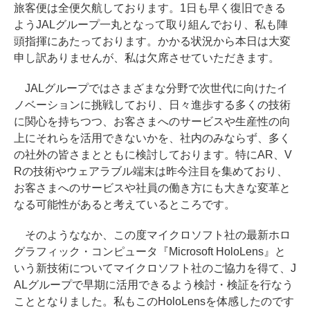
旅客便は全便欠航しております。1日も早く復旧できる
ようJALグループ一丸となって取り組んでおり、私も陣
頭指揮にあたっております。かかる状況から本日は大変
申し訳ありませんが、私は欠席させていただきます。
JALグループではさまざまな分野で次世代に向けたイ
ノベーションに挑戦しており、日々進歩する多くの技術
に関心を持ちつつ、お客さまへのサービスや生産性の向
上にそれらを活用できないかを、社内のみならず、多く
の社外の皆さまとともに検討しております。特にAR、V
Rの技術やウェアラブル端末は昨今注目を集めており、
お客さまへのサービスや社員の働き方にも大きな変革と
なる可能性があると考えているところです。
そのようななか、この度マイクロソフト社の最新ホロ
グラフィック・コンピュータ『Microsoft HoloLens』と
いう新技術についてマイクロソフト社のご協力を得て、J
ALグループで早期に活用できるよう検討・検証を行なう
こととなりました。私もこのHoloLensを体感したのです