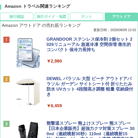
Amazon トラベル関連ランキング
旅行雑誌
旅行ガイド・地図
テント
アウトドア
Amazon アウトドア の売れ筋ランキング
更新日時：2026/08/09 12:02
BE-PAL(ビ-パル) 2026年 9 月号【特別付録:
地球の歩き方 スター・ウォーズ
[キャンパーズコレクション 山善] ポップアッ
GRANDOOR ステンレス保冷剤 2個セット 2
SOTO ミニマル"旅"財布 ランダム2種】
プテント 傘みたいに広げて畳める パッとサ
026リニューアル 急速冷凍 空間倍増 衛生的
ッとサンシェード キューブ フルクローズ メ
コンパクト 保冷力長持ち
￥2,695
ッシュ 簡単設置 ワンタッチテント キャンプ
￥1,500
&ハイキング カーキ PATC-150(KH)
￥2,980
￥6,830
ディズニーファン ２０２６年 ９月号 [雑
D40 地球の歩き方 チェンマイ タイ北部の魅
DEWEL パラソル 大型 ビーチ アウトドアパ
誌] (ＤＩＳＮＥＹ ＦＡＮ)
力的な町 2026～2027 地球の歩き方D アジア
ラソル ガーデン サイトシート付 折りたたみ
PYKES PEAK (パイクスピーク) 着替えテン
防水 UVカット 4段階高さ調整 軽量 収納袋付
ト プライバシー テント 【中が透けない】 1
き
￥713
￥2,079
人用 折りたたみ 防災グッズ 災害用トイレ ビ
ーチ ピクニック ポップアップテント 携帯 簡
￥6,459
易 トイレテント (ブラック)
山と溪谷 2026年8月号「南アルプス大全」
A09 地球の歩き方 イタリア 2026～2027 地
￥4,980
球の歩き方A ヨーロッパ
熊撃退スプレー 熊よけスプレー 熊スプレー
￥1,540
【日本企業販売】超強力クマ対策スプレー 30
￥2,479
0ml（連続噴射30秒）110ml（連続噴射15