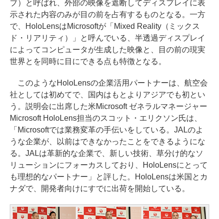
ブ）と呼ばれ、外部の映像を遮断してディスプレイに表
示された内容のみが目の前を占有するものとなる。一方
で、HoloLensはMicrosoftが「Mixed Reality（ミックス
ド・リアリティ）」と呼んでいる、半透過ディスプレイ
によってコンピュータが生成した映像と、目の前の現実
世界とを同時に目にできる点も特徴となる。
このようなHoloLensの企業活用パートナーは、航空会
社としては初めてで、国内はもとよりアジアでも初とい
う。説明会に出席した米Microsoft ゼネラルマネージャー
Microsoft HoloLens担当のスコット・エリクソン氏は、
「Microsoftでは業務変革の手伝いをしている。JALのよ
うな企業が、以前はできなかったことをできるようにな
る。JALは革新的な企業で、新しい技術、草分け的なソ
リューションにフォーカスしており、HoloLensにとって
も理想的なパートナー」と評した。HoloLensは米国とカ
ナダで、開発者向けにすでに出荷を開始している。