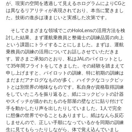
が、現実の空間を透過して見えるホログラムによりCGと
は異なるリアリティが表現されており、本当に驚きまし
た。技術の進歩は凄まじいと実感した次第です。
そしてさまざまな領域でこのHoloLensの活用方法を検
討した結果、まず運航乗務員と整備士の訓練品質の向上
という課題にトライすることにしました。まずは、運航
乗務員の訓練の活用についてお話しさせていただきま
す。皆さまご承知のとおり、私はJALのパイロットとし
て35年間フライトをしてきました。その経験を踏まえて
申し上げますと、パイロットの訓練、特に初期の訓練は
まだまだアナログなものが多く、ハイテクなコックピッ
トとは別世界の地味なものです。私自身が資格取得訓練
をしていたころを振り返ると、紙にコックピットの計器
やスイッチが描かれたものを部屋の壁などに貼り付けて
手を動かしたり声を出したりしていました。1人で完全
に想像の世界でやることもありますし、紙はなんら反応
しませんので、正しい手順になっているかを同期の訓練
生に見てもらったりしながら、体で覚え込んでいまし