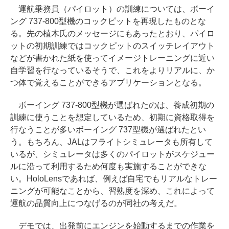
運航乗務員（パイロット）の訓練については、ボーイ
ング 737-800型機のコックピットを再現したものとな
る。先の植木氏のメッセージにもあったとおり、パイロ
ットの初期訓練ではコックピットのスイッチレイアウト
などが書かれた紙を使ってイメージトレーニングに近い
自学習を行なっているそうで、これをよりリアルに、か
つ体で覚えることができるアプリケーションとなる。
ボーイング 737-800型機が選ばれたのは、養成初期の
訓練に使うことを想定しているため、初期に資格取得を
行なうことが多いボーイング 737型機が選ばれたとい
う。もちろん、JALはフライトシミュレータも所有して
いるが、シミュレータは多くのパイロットがスケジュー
ルに沿って利用するため何度も実施することができな
い。HoloLensであれば、例えば自宅でもリアルなトレー
ニングが可能なことから、習熟度を深め、これによって
運航の品質向上につなげるのが同社の考えだ。
デモでは、出発前にエンジンを始動するまでの作業を