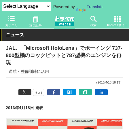
Powered by
Translate
トラベル Watch
旅の方法
空旅
飛行機
カテゴリ
過去記事
検索
Impressサイト
ニュース
JAL、「Microsoft HoloLens」でボーイング 737-
800型機のコックピットと787型機のエンジンを再
現
運航・整備訓練に活用
（2016/4/18 18:13）
リスト
2016年4月18日 発表