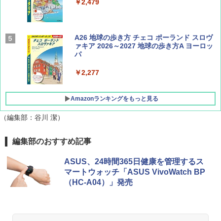
￥2,479
AIRLINE（エアライン）2026年9月号【特
A26 地球の歩き方 チェコ ポーランド スロヴ
集】ボーイング110周年を祝して！
ァキア 2026～2027 地球の歩き方A ヨーロッ
パ
￥1,760
￥2,277
Amazonランキングをもっと見る
（編集部：谷川 潔）
[キャンパーズコレクション 山善] ポップアッ
GRANDOOR ステンレス保冷剤 2個セット 2
編集部のおすすめ記事
プテント 傘みたいに広げて畳める パッとサ
026リニューアル 急速冷凍 空間倍増 衛生的
ッとサンシェード キューブ フルクローズ メ
コンパクト 保冷力長持ち
ASUS、24時間365日健康を管理するス
ッシュ 簡単設置 ワンタッチテント キャンプ
マートウォッチ「ASUS VivoWatch BP
&ハイキング カーキ PATC-150(KH)
￥2,980
（HC-A04）」発売
￥6,830
BUNDOK(バンドック)ソロ ドーム 1 EX BDK
-08EX カーキ ソロキャンプ ポリエステル フ
PYKES PEAK (パイクスピーク) 着替えテン
レーム ドーム型 テント