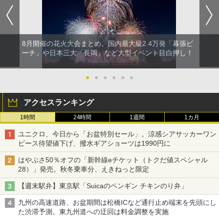
8月開催の花火大会まとめ。国内最大級2.4万発「幕張ビ
ーチ」や日本三大「長岡」など大型イベント目白押し！
●
●
●
●
●
●
アクセスランキング
1時間
24時間
1週間
1カ月
ユニクロ、今日から「お盆特別セール」。涼感シアサッカーワン
ピース待望値下げ、撥水ギアショーツは1990円に
はやぶさ50％オフの「新幹線eチケット（トクだ値スペシャル
28）」発売。秋冬乗車分、えきねっと限定
【週末駅弁】東京駅「Suicaのペンギン チキンのり弁」
九州の高速道路、お盆期間は松橋ICなど通行止め端末を先頭にし
た渋滞予測。東九州道への迂回は料金調整を実施