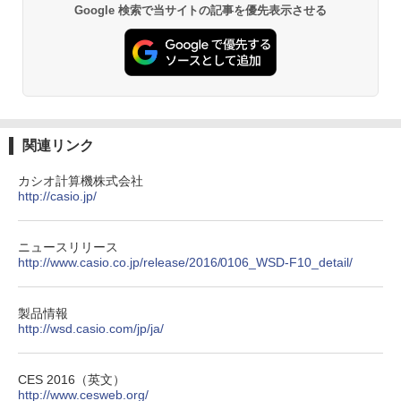
Google 検索で当サイトの記事を優先表示させる
ト プライバシー テント 【中が透けない】 1
人用 折りたたみ 防災グッズ 災害用トイレ ビ
￥14,800
ーチ ピクニック ポップアップテント 携帯 簡
易 トイレテント (ブラック)
DEWEL パラソル 大型 ビーチ アウトドアパ
￥4,980
ラソル ガーデン サイトシート付 折りたたみ
防水 UVカット 4段階高さ調整 軽量 収納袋付
き
ENDLESS BASE 《めざましテレビで紹介》
関連リンク
テント ワンタッチ RENEW 幅200 2-3人用 43
￥6,459
500002(88859)
カシオ計算機株式会社
http://casio.jp/
￥5,999
熊撃退スプレー 熊よけスプレー 熊スプレー
【日本企業販売】超強力クマ対策スプレー 30
0ml（連続噴射30秒）110ml（連続噴射15
ニュースリリース
[キャンパーズコレクション 山善] 傘みたいに
秒）射程5～10m 安全ロック搭載 携帯収納袋
http://www.casio.co.jp/release/2016/0106_WSD-F10_detail/
広げるだけ パッとサッとテント ブラックコ
付き ヒグマ・イノシシ対策 自治体・教育機
ーティング フルクローズ メッシュ 3-4人用
関の購入実績 登山・キャンプ・アウトドア・
簡単設置 ポップアップテント エクルベージ
防災用品 長期保存可能 緊急時用 日本国内発
製品情報
ュ(BC仕様) PATC-150B(EB)
送
http://wsd.casio.com/jp/ja/
￥9,990
￥3,680
CES 2016（英文）
http://www.cesweb.org/
[キャンパーズコレクション 山善] 傘みたいに
着替えテント トイレテント 透けない【換気