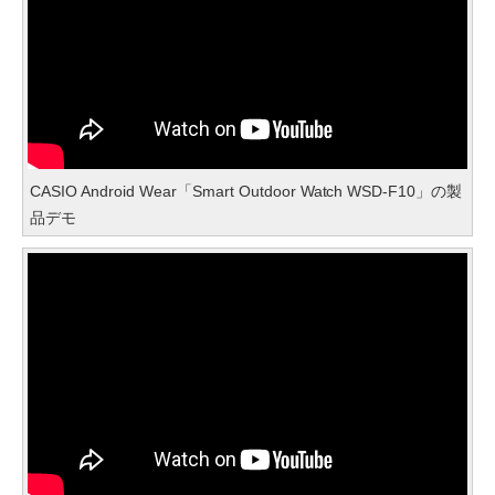
CASIO Android Wear「Smart Outdoor Watch WSD-F10」の製
品デモ