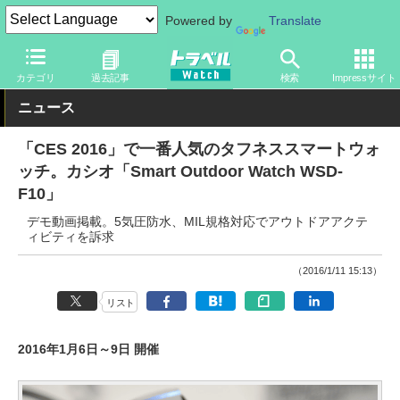
Powered by
Translate
トラベル Watch
旅のアイテム
ガジェット
その他
カテゴリ
過去記事
検索
Impressサイト
ニュース
「CES 2016」で一番人気のタフネススマートウォ
ッチ。カシオ「Smart Outdoor Watch WSD-
F10」
デモ動画掲載。5気圧防水、MIL規格対応でアウトドアアクテ
ィビティを訴求
（2016/1/11 15:13）
リスト
2016年1月6日～9日 開催