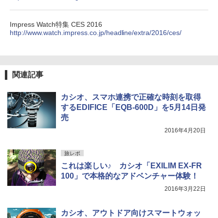
広げるだけ パッとサッとテント キューブワ
通気窓付き】収納袋付き UVカット 防水 防災
イド ブラックコーティング フルクローズ メ
コンパクト iimono117 (ブルー)
Impress Watch特集 CES 2016
ッシュ 4人用 簡単設置 ポップアップテント P
http://www.watch.impress.co.jp/headline/extra/2016/ces/
ATCW-150B エクルベージュ
￥3,080
￥-
関連記事
カシオ、スマホ連携で正確な時刻を取得
するEDIFICE「EQB-600D」を5月14日発
売
2016年4月20日
旅レポ
これは楽しい♪ カシオ「EXILIM EX-FR
100」で本格的なアドベンチャー体験！
2016年3月22日
カシオ、アウトドア向けスマートウォッ