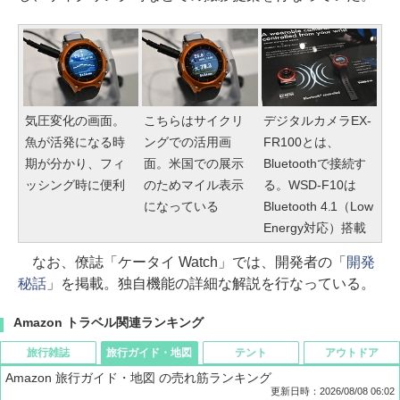
気圧変化の画面。
こちらはサイクリ
デジタルカメラEX-
魚が活発になる時
ングでの活用画
FR100とは、
期が分かり、フィ
面。米国での展示
Bluetoothで接続す
ッシング時に便利
のためマイル表示
る。WSD-F10は
になっている
Bluetooth 4.1（Low
Energy対応）搭載
なお、僚誌「ケータイ Watch」では、開発者の「
開発
秘話
」を掲載。独自機能の詳細な解説を行なっている。
Amazon トラベル関連ランキング
旅行雑誌
旅行ガイド・地図
テント
アウトドア
Amazon 旅行ガイド・地図 の売れ筋ランキング
更新日時：2026/08/08 06:02