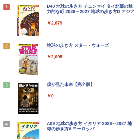
BE-PAL(ビ-パル) 2026年 9 月号【特別付録:
D40 地球の歩き方 チェンマイ タイ北部の魅
SOTO ミニマル"旅"財布 ランダム2種】
力的な町 2026～2027 地球の歩き方D アジア
￥1,500
￥2,079
ディズニーファン ２０２６年 ９月号 [雑
地球の歩き方 スター・ウォーズ
誌] (ＤＩＳＮＥＹ ＦＡＮ)
￥2,695
￥713
山と溪谷 2026年8月号「南アルプス大全」
僕が見た未来【完全版】
￥1,540
￥0
Coyote No.89 特集 星野道夫 夢見る旅
A09 地球の歩き方 イタリア 2026～2027 地
球の歩き方A ヨーロッパ
￥1,540