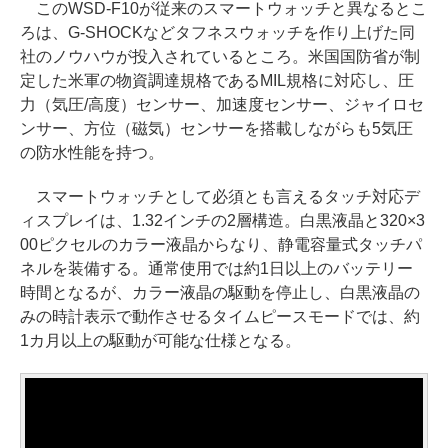
このWSD-F10が従来のスマートウォッチと異なるとこ
ろは、G-SHOCKなどタフネスウォッチを作り上げた同
社のノウハウが投入されているところ。米国国防省が制
定した米軍の物資調達規格であるMIL規格に対応し、圧
力（気圧/高度）センサー、加速度センサー、ジャイロセ
ンサー、方位（磁気）センサーを搭載しながらも5気圧
の防水性能を持つ。
スマートウォッチとして必須とも言えるタッチ対応デ
ィスプレイは、1.32インチの2層構造。白黒液晶と320×3
00ピクセルのカラー液晶からなり、静電容量式タッチパ
ネルを装備する。通常使用では約1日以上のバッテリー
時間となるが、カラー液晶の駆動を停止し、白黒液晶の
みの時計表示で動作させるタイムピースモードでは、約
1カ月以上の駆動が可能な仕様となる。