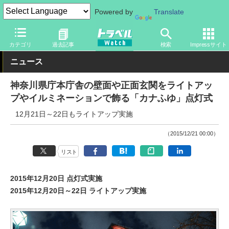
Powered by
Translate
トラベル Watch
企業・政府・官庁
政府・官庁
その他
カテゴリ
過去記事
検索
Impressサイト
ニュース
神奈川県庁本庁舎の壁面や正面玄関をライトアッ
プやイルミネーションで飾る「カナふゆ」点灯式
12月21日～22日もライトアップ実施
（2015/12/21 00:00）
リスト
2015年12月20日 点灯式実施
2015年12月20日～22日 ライトアップ実施