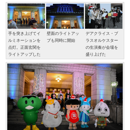
手を突き上げてイ
壁面のライトアッ
デアクライス・ブ
ルミネーションを
プも同時に開始
ラスオルケスター
点灯。正面玄関を
の生演奏が会場を
ライトアップした
盛り上げた