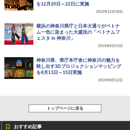
ャンプ椅子
[キャンパーズコレクション 山善] 傘みたいに
を12月20日～22日に実施
広げるだけ パッとサッとテント ブラックコ
2015年12月18日
ーティング フルクローズ メッシュ 3-4人用
￥1,380
簡単設置 ポップアップテント エクルベージ
ュ(BC仕様) PATC-150B(EB)
横浜の神奈川県庁と日本大通りがベトナ
ム一色に染まった大盛況の「ベトナムフ
￥9,990
ェスタ in 神奈川」
2015年9月23日
神奈川県、県庁本庁舎に神奈川の魅力を
映し出す3Dプロジェクションマッピング
を8月13日～15日実施
2015年8月12日
トップページに戻る
おすすめ記事