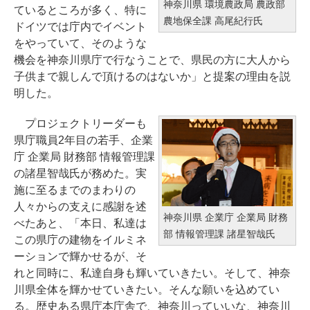
神奈川県 環境農政局 農政部
ているところが多く、特に
農地保全課 高尾紀行氏
ドイツでは庁内でイベント
をやっていて、そのような
機会を神奈川県庁で行なうことで、県民の方に大人から
子供まで親しんで頂けるのはないか」と提案の理由を説
明した。
プロジェクトリーダーも
県庁職員2年目の若手、企業
庁 企業局 財務部 情報管理課
の諸星智哉氏が務めた。実
施に至るまでのまわりの
人々からの支えに感謝を述
神奈川県 企業庁 企業局 財務
べたあと、「本日、私達は
部 情報管理課 諸星智哉氏
この県庁の建物をイルミネ
ーションで輝かせるが、そ
れと同時に、私達自身も輝いていきたい。そして、神奈
川県全体を輝かせていきたい。そんな願いを込めてい
る。歴史ある県庁本庁舎で、神奈川っていいな、神奈川