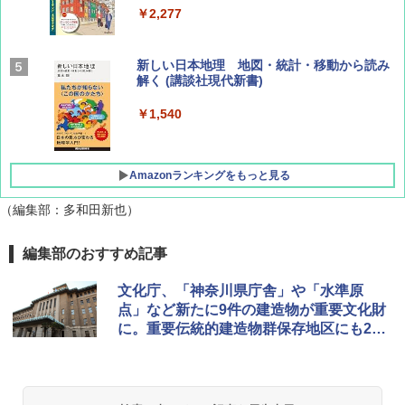
￥2,277
山と溪谷 2026年8月号「南アルプス大全」
新しい日本地理 地図・統計・移動から読み
解く (講談社現代新書)
￥1,540
￥1,540
Amazonランキングをもっと見る
（編集部：多和田新也）
[キャンパーズコレクション 山善] テント ワ
DEWEL パラソル 大型 ビーチ アウトドアパ
編集部のおすすめ記事
ンタッチ 遮光率99.99%以上・UVカット率9
ラソル ガーデン サイトシート付 折りたたみ
9.9%生地採用 ブラックコーティング 4人用
防水 UVカット 4段階高さ調整 軽量 収納袋付
文化庁、「神奈川県庁舎」や「水準原
パッとサッとテントキューブ プレミアム PAT
き
点」など新たに9件の建造物が重要文化財
CW-P150B
に。重要伝統的建造物群保存地区にも2地
￥6,459
￥16,816
区を新規選定
GRANDOOR ステンレス保冷剤 2個セット 2
PYKES PEAK (パイクスピーク) ポップアッ
026リニューアル 急速冷凍 空間倍増 衛生的