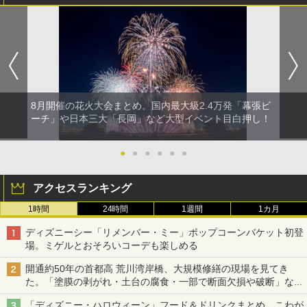
8月開催の花火大会まとめ。国内最大級2.4万発「幕張ビ
ーチ」や日本三大「長岡」など大型イベント目白押し！
●
●
●
●
●
●
アクセスランキング
1時間
24時間
1週間
1カ月
ディズニーシー「リメンバー・ミー」ポップコーンバケット初登
場。ミゲルとおそろいコーデも楽しめる
開通約50年の首都高 荒川湾岸橋、大規模修繕の現場を見てき
た。「塗膜の剥がれ・土台の腐食・一部で断面欠損や破断」など
深刻な損傷、どう直す？
「ディズニー・ハロウィーン」フード＆ドリンクまとめ。こわが