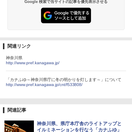
Google 検索で当サイトの記事を優先表示させる
プ テント サンシェード 簡易テント 【一瞬で
コンパクト 保冷力長持ち
パッと広がる 簡単設営】 2~3人用 UVカット
紫外線対策 日よけ 防虫 撥水 ビーチ ピクニッ
￥2,980
ク ペグ・キャリーバッグ付き (2-3P/アプリコ
ットベージュ/2-3P)
熊撃退スプレー 熊よけスプレー 熊スプレー
￥5,980
【日本企業販売】超強力クマ対策スプレー 30
0ml（連続噴射30秒）110ml（連続噴射15
秒）射程5～10m 安全ロック搭載 携帯収納袋
関連リンク
ENDLESS BASE 《めざましテレビで紹介》
付き ヒグマ・イノシシ対策 自治体・教育機
テント ワンタッチ RENEW 幅200 2-3人用 43
関の購入実績 登山・キャンプ・アウトドア・
神奈川県
500002(88859)
防災用品 長期保存可能 緊急時用 日本国内発
http://www.pref.kanagawa.jp/
送
￥5,999
￥3,680
「カナふゆ～神奈川県庁に冬の明かりを灯します～」について
http://www.pref.kanagawa.jp/cnt/f533808/
[キャンパーズコレクション 山善] 傘みたいに
広げるだけ パッとサッとテント キューブワ
Across やわらか保冷剤 日本製 固まらない 1
イドプラス ブラックコーティング フルクロ
1cm ソフト 2個セット (2個セット)
ーズ メッシュ 5人用 簡単設置 ポップアップ
テント PATCW-200B エクルベージュ
￥680
関連記事
￥15,990
神奈川県、県庁本庁舎のライトアップと
折りたたみ椅子 アウトドアチェア 伸縮式 キ
イルミネーションを行なう「カナふゆ」