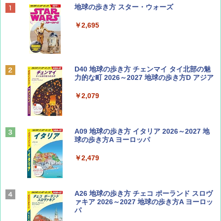
BE-PAL(ビ-パル) 2026年 10 月号【特別付録:
地球の歩き方 スター・ウォーズ
ノルディスク 4ホール鋳鉄スキレット】
￥2,695
￥1,540
BE-PAL(ビ-パル) 2026年 9 月号【特別付録:
D40 地球の歩き方 チェンマイ タイ北部の魅
SOTO ミニマル"旅"財布 ランダム2種】
力的な町 2026～2027 地球の歩き方D アジア
￥1,500
￥2,079
サライ 2026年 9月号 [雑誌]
A09 地球の歩き方 イタリア 2026～2027 地
球の歩き方A ヨーロッパ
￥600
￥2,479
ディズニーファン ２０２６年 ９月号 [雑
A26 地球の歩き方 チェコ ポーランド スロヴ
誌] (ＤＩＳＮＥＹ ＦＡＮ)
ァキア 2026～2027 地球の歩き方A ヨーロッ
パ
￥713