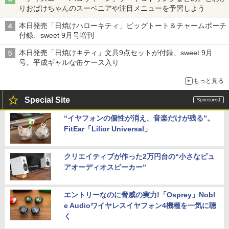
りおばけちゃんのスーベニアや注目メニューを予習しよう
本日発売「日焼けハローキティ」ビッグトート＆チャームポーチ
付録、sweet 9月号増刊
本日発売「日焼けキティ」文具9点セットが付録、sweet 9月
号。平成ギャルな缶ケース入り
もっと見る
Special Site
“イヤフォンの個性が消え、音楽だけが残る”。
FitEar「Lilior Universal」
クリエイティブが作った2万円台の“小さなピュ
アオーディオスピーカー”
エントリーなのに脅威の実力!「Osprey」Nobl
e Audioワイヤレスイヤフォン4機種を一気に聴
く