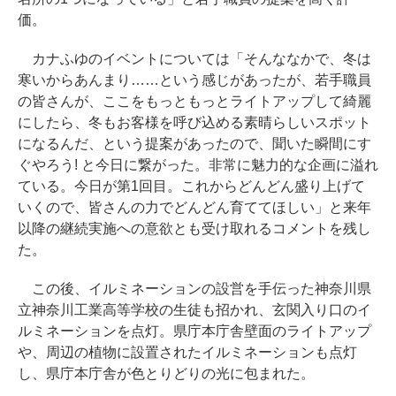
価。
カナふゆのイベントについては「そんななかで、冬は
寒いからあんまり……という感じがあったが、若手職員
の皆さんが、ここをもっともっとライトアップして綺麗
にしたら、冬もお客様を呼び込める素晴らしいスポット
になるんだ、という提案があったので、聞いた瞬間にす
ぐやろう! と今日に繋がった。非常に魅力的な企画に溢れ
ている。今日が第1回目。これからどんどん盛り上げて
いくので、皆さんの力でどんどん育ててほしい」と来年
以降の継続実施への意欲とも受け取れるコメントを残し
た。
この後、イルミネーションの設営を手伝った神奈川県
立神奈川工業高等学校の生徒も招かれ、玄関入り口のイ
ルミネーションを点灯。県庁本庁舎壁面のライトアップ
や、周辺の植物に設置されたイルミネーションも点灯
し、県庁本庁舎が色とりどりの光に包まれた。